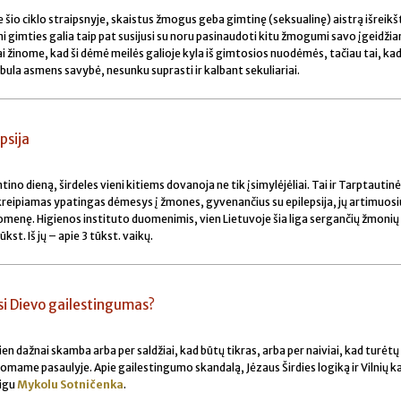
io ciklo straipsnyje, skaistus žmogus geba gimtinę (seksualinę) aistrą išreikšt
kilni gimties galia taip pat susijusi su noru pasinaudoti kitu žmogumi savo įgeidži
ai žinome, kad ši dėmė meilės galioje kyla iš gimtosios nuodėmės, tačiau tai, ka
bula asmens savybė, nesunku suprasti ir kalbant sekuliariai.
psija
tino dieną, širdeles vieni kitiems dovanoja ne tik įsimylėjėliai. Tai ir Tarptautinė
tkreipiamas ypatingas dėmesys į žmones, gyvenančius su epilepsija, jų artimuosi
omenę. Higienos instituto duomenimis, vien Lietuvoje šia liga sergančių žmonių
kst. Iš jų – apie 3 tūkst. vaikų.
asi Dievo gailestingumas?
n dažnai skamba arba per saldžiai, kad būtų tikras, arba per naiviai, kad turėtų
omame pasaulyje. Apie gailestingumo skandalą, Jėzaus Širdies logiką ir Vilnių kai
igu
Mykolu Sotničenka
.