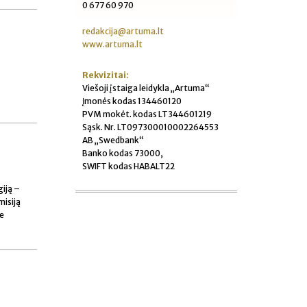
0 677 60 970
redakcija@artuma.lt
www.artuma.lt
Rekvizitai:
Viešoji įstaiga leidykla „Artuma“
Įmonės kodas 134460120
PVM mokėt. kodas LT344601219
Sąsk. Nr. LT097300010002264553
AB „Swedbank“
Banko kodas 73000,
SWIFT kodas HABALT22
giją –
misiją
se