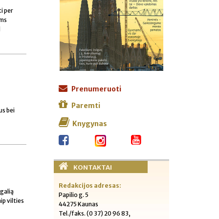
i per
ams
d
Prenumeruoti
Paremti
us bei
Knygynas
KONTAKTAI
Redakcijos adresas:
 galią
Papilio g. 5
p vilties
44275 Kaunas
Tel./faks. (0 37) 20 96 83,