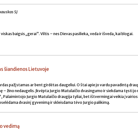
auskas SJ
 viskas baigsis „gerai”. Viltis – nes Dievas pasilieka, veda ir išveda, kai blogai.
as šiandienos Lietuvoje
ardas pažįstamas ar bent girdėtas daugeliui. O štai apie jo vardu pavadintą drau
 – žino nedaugelis. Įkvėpta Jurgio Matulaičio dvasingumo ir siekdama tęsti jo 
 Palaimintojo Jurgio Matulaičio draugija tyliai, bet ištvermingai veikia įvairio
oselėdama dvasinį gyvenimą ir skleisdama tėvo Jurgio palikimą.
vo vedimą