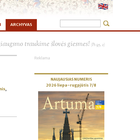
I
ARCHYVAS
×
žiaugsmo traukime šlovės giesmes!
(Ps 95, 2)
Reklama
NAUJAUSIAS NUMERIS
2026 liepa–rugpjūtis 7/8
nis
,