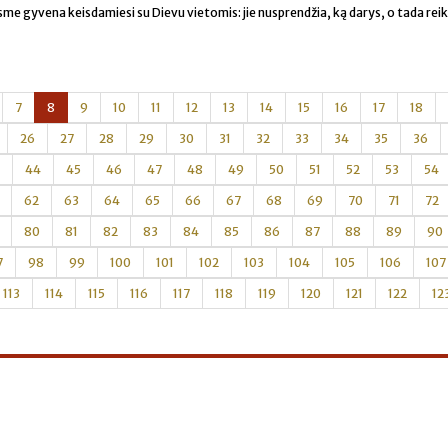
me gyvena keisdamiesi su Dievu vietomis: jie nusprendžia, ką darys, o tada reik
7
8
9
10
11
12
13
14
15
16
17
18
26
27
28
29
30
31
32
33
34
35
36
44
45
46
47
48
49
50
51
52
53
54
62
63
64
65
66
67
68
69
70
71
72
80
81
82
83
84
85
86
87
88
89
90
7
98
99
100
101
102
103
104
105
106
107
113
114
115
116
117
118
119
120
121
122
12