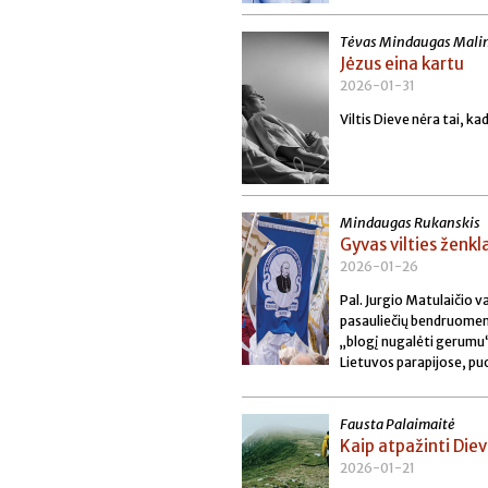
Tėvas Mindaugas Malin
Jėzus eina kartu
2026-01-31
Viltis Dieve nėra tai, kad
Mindaugas Rukanskis
Gyvas vilties ženkl
2026-01-26
Pal. Jurgio Matulaičio v
pasauliečių bendruomenę
„blogį nugalėti gerumu“,
Lietuvos parapijose, pu
Fausta Palaimaitė
Kaip atpažinti Die
2026-01-21