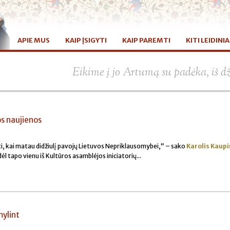
APIE MUS
KAIP ĮSIGYTI
KAIP PAREMTI
KITI LEIDINIA
Eikime į jo Artumą su padėka, iš d
os naujienos
ti, kai matau didžiulį pavojų Lietuvos Nepriklausomybei,“ – sako
Karolis Kaupi
l tapo vienu iš Kultūros asamblėjos iniciatorių...
mylint