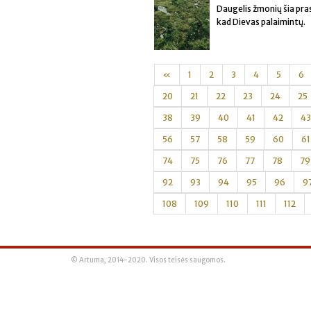
Daugelis žmonių šia pras
kad Dievas palaimintų.
«
1
2
3
4
5
6
20
21
22
23
24
25
38
39
40
41
42
43
56
57
58
59
60
61
74
75
76
77
78
79
92
93
94
95
96
9
108
109
110
111
112
© Artuma, 2014-2020. Visos teisės saugomos.