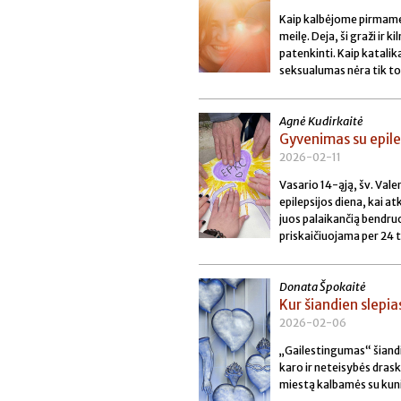
Kaip kalbėjome pirmame š
meilę. Deja, ši graži ir 
patenkinti. Kaip katalik
seksualumas nėra tik to
Agnė Kudirkaitė
Gyvenimas su epile
2026-02-11
Vasario 14-ąją, šv. Valen
epilepsijos diena, kai a
juos palaikančią bendru
priskaičiuojama per 24 tū
Donata Špokaitė
Kur šiandien slepi
2026-02-06
„Gailestingumas“ šiandie
karo ir neteisybės drask
miestą kalbamės su kun