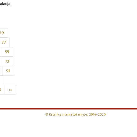
alauja,
19
37
55
73
91
3
»
© Katalikų interneto tarnyba, 2014-2020