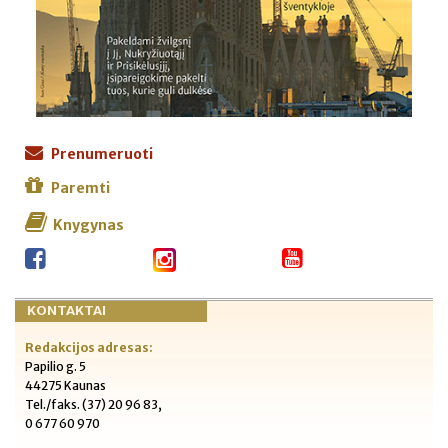
Prenumeruoti
Paremti
Knygynas
KONTAKTAI
Redakcijos adresas:
Papilio g. 5
44275 Kaunas
Tel./faks. (37) 20 96 83,
0 677 60 970