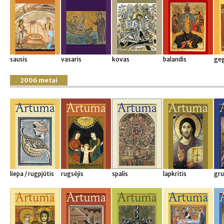
sausis
vasaris
kovas
balandis
ge
2006 metai
liepa / rugpjūtis
rugsėjis
spalis
lapkritis
gru