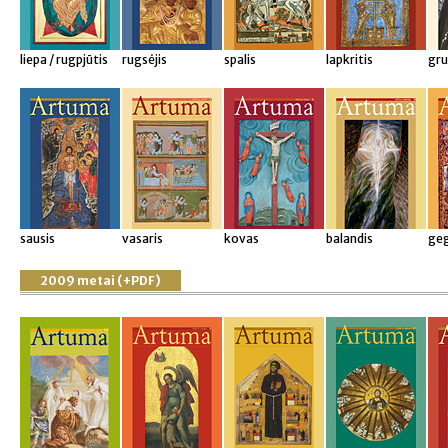
liepa / rugpjūtis
rugsėjis
spalis
lapkritis
gru
sausis
vasaris
kovas
balandis
ge
2009 metai (+PDF)