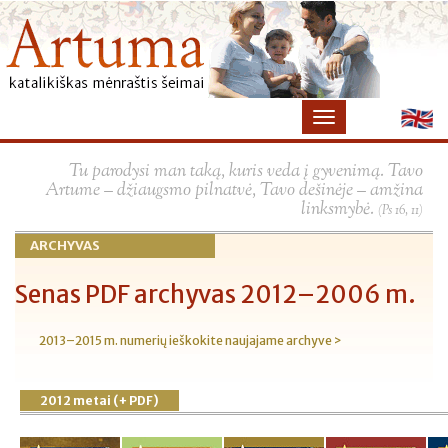
Tu parodysi man taką, kuris veda į gyvenimą. Tavo
Artume – džiaugsmo pilnatvė, Tavo dešinėje – amžina
linksmybė.
(Ps 16, 11)
ARCHYVAS
Senas PDF archyvas 2012–2006 m.
2013–2015 m. numerių ieškokite naujajame archyve >
2012 metai (+ PDF)