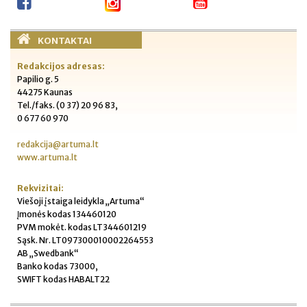
KONTAKTAI
Redakcijos adresas:
Papilio g. 5
44275 Kaunas
Tel./faks. (0 37) 20 96 83,
0 677 60 970
redakcija@artuma.lt
www.artuma.lt
Rekvizitai:
Viešoji įstaiga leidykla „Artuma“
Įmonės kodas 134460120
PVM mokėt. kodas LT344601219
Sąsk. Nr. LT097300010002264553
AB „Swedbank“
Banko kodas 73000,
SWIFT kodas HABALT22