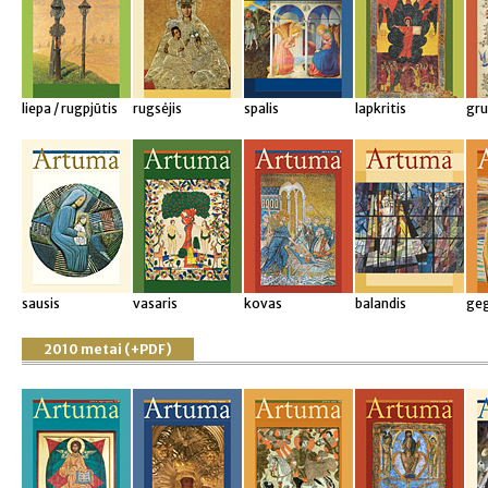
liepa / rugpjūtis
rugsėjis
spalis
lapkritis
gru
sausis
vasaris
kovas
balandis
ge
2010 metai (+PDF)