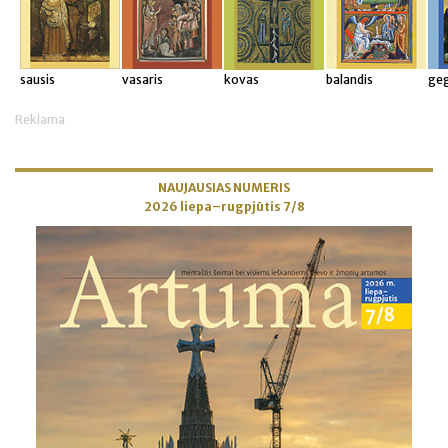
sausis
vasaris
kovas
balandis
ge
Reklama
NAUJAUSIAS NUMERIS
2026 liepa–rugpjūtis 7/8