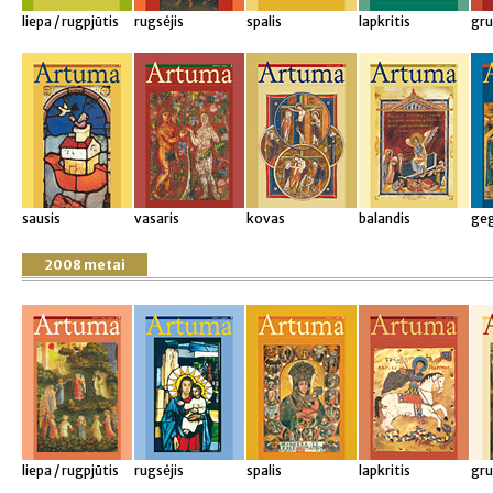
liepa / rugpjūtis
rugsėjis
spalis
lapkritis
gru
sausis
vasaris
kovas
balandis
ge
2008 metai
liepa / rugpjūtis
rugsėjis
spalis
lapkritis
gru