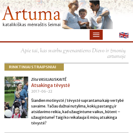
×
Apie tai, kas svarbu gyvenantiems Dievo ir žmonių
artumoje
RINKTINIAI STRAIPSNIAI
Zita VASILIAUSKAITĖ
Atsakinga tėvystė
2017-06-22
Šiandien motinystė / tėvystė suprantama kaip vertybė
savaime. Tačiau dažnai nutylima, kokių pastangų ir
atsidavimo reikia, kad užaugintume vaikus, būtent –
užaugintume! Taigi ko reikalauja iš mūsų atsakinga
tėvystė?