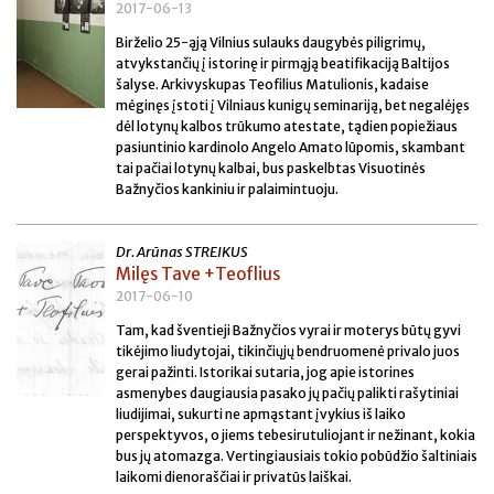
2017-06-13
Birželio 25-ąją Vilnius sulauks daugybės piligrimų,
atvykstančių į istorinę ir pirmąją beatifikaciją Baltijos
šalyse. Arkivyskupas Teofilius Matulionis, kadaise
mėginęs įstoti į Vilniaus kunigų seminariją, bet negalėjęs
dėl lotynų kalbos trūkumo atestate, tądien popiežiaus
pasiuntinio kardinolo Angelo Amato lūpomis, skambant
tai pačiai lotynų kalbai, bus paskelbtas Visuotinės
Bažnyčios kankiniu ir palaimintuoju.
Dr. Arūnas STREIKUS
Milęs Tave +Teoflius
2017-06-10
Tam, kad šventieji Bažnyčios vyrai ir moterys būtų gyvi
tikėjimo liudytojai, tikinčiųjų bendruomenė privalo juos
gerai pažinti. Istorikai sutaria, jog apie istorines
asmenybes daugiausia pasako jų pačių palikti rašytiniai
liudijimai, sukurti ne apmąstant įvykius iš laiko
perspektyvos, o jiems tebesirutuliojant ir nežinant, kokia
bus jų atomazga. Vertingiausiais tokio pobūdžio šaltiniais
laikomi dienoraščiai ir privatūs laiškai.