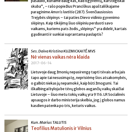
pasaulio, kuriame daug kas, kad išgyventų, karštligiškai
skuba“, – rašo popiežius Pranciškus apaštališkajame
paraginime
Amoris laetitia
(287). Švenčiausiosios
Trejybės slėpinys – tai paties Dievo vidinio gyvenimo
slėpinys. Kaip tikėjimą šiuo slėpiniu perduoti savo
vaikams, kuriems pats žodis „slėpinys“ yra didelė, kartais
gąsdinanti ir sunkiai suprantama paslaptis?
Ses. Daiva Kristina KUZMICKAITĖ MVS
Nė vienas vaikas nėra klaida
2017-06-14
Lietuvoje daug žmonių nepasirengę tapti tėvais arba jais
tapo apie tai nesusimąstę, neprisiėmę šios atsakomybės,
o galbūt niekas jų nepamokė, kaip būti žmogumi. Tai
iškalbingai byloja be tėvų globos augančių vaikų skaičiai
Lietuvoje – šiuo metu tokių vaikų yra 9 116. LR Socialinės
apsaugos ir darbo ministerija skelbia, jog į globos namus
kasdien patenka po tris, keturis vaikus.
Kun. Marius TALUTIS
Teofilius Matulionis ir Vilnius