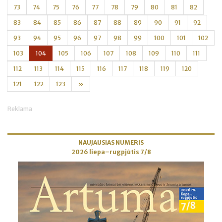
73
74
75
76
77
78
79
80
81
82
83
84
85
86
87
88
89
90
91
92
93
94
95
96
97
98
99
100
101
102
103
104
105
106
107
108
109
110
111
112
113
114
115
116
117
118
119
120
121
122
123
»
Reklama
NAUJAUSIAS NUMERIS
2026 liepa–rugpjūtis 7/8