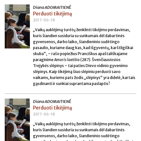
Diana ADOMAITIENĖ
Perduoti tikėjimą
2017-06-18
„Vaikų auklėjimą turėtų ženklinti tikėjimo perdavimas,
kuris šiandien susiduria su sunkumais dėl dabartinės
gyvensenos, darbo laiko, šiandieninio sudėtingo
pasaulio, kuriame daug kas, kad išgyventų, karštligiškai
skuba“, – rašo popiežius Pranciškus apaštališkajame
paraginime
Amoris laetitia
(287). Švenčiausiosios
Trejybės slėpinys – tai paties Dievo vidinio gyvenimo
slėpinys. Kaip tikėjimą šiuo slėpiniu perduoti savo
vaikams, kuriems pats žodis „slėpinys“ yra didelė, kartais
gąsdinanti ir sunkiai suprantama paslaptis?
Diana ADOMAITIENĖ
Perduoti tikėjimą
2017-06-18
„Vaikų auklėjimą turėtų ženklinti tikėjimo perdavimas,
kuris šiandien susiduria su sunkumais dėl dabartinės
gyvensenos, darbo laiko, šiandieninio sudėtingo