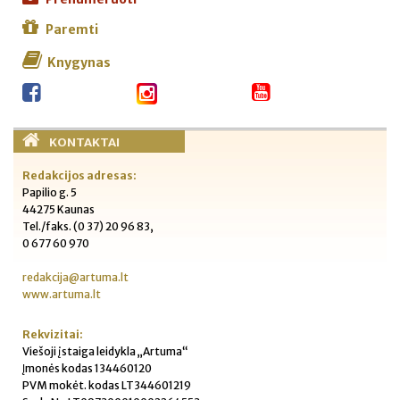
Paremti
Knygynas
KONTAKTAI
Redakcijos adresas:
Papilio g. 5
44275 Kaunas
Tel./faks. (0 37) 20 96 83,
0 677 60 970
redakcija@artuma.lt
www.artuma.lt
Rekvizitai:
Viešoji įstaiga leidykla „Artuma“
Įmonės kodas 134460120
PVM mokėt. kodas LT344601219