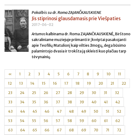
Pokalbis su dr. Roma ZAJANČKAUSKIENE
Jis stiprinosi glausdamasis prie Viešpaties
2017-06-02
Artumos
kalbinama dr. Roma ZAJANČKAUSKIENĖ, Birštono
sakraliniame muziejuje priimanti ir įkvėptai pasakojanti
apie Teofilių Matulionį kaip vilties žmogų, dega būsimo
palamintojo dvasia ir trokšta ją skleisti kuo plačiau tarp
tėvynainių.
«
1
2
3
4
5
6
7
8
9
10
11
12
13
14
15
16
17
18
19
20
21
22
23
24
25
26
27
28
29
30
31
32
33
34
35
36
37
38
39
40
41
42
43
44
45
46
47
48
49
50
51
52
53
54
55
56
57
58
59
60
61
62
63
64
65
66
67
68
69
70
71
72