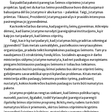
Šiai padėčiai pakeisti parengtas Šeimos stiprinimo įstatymo
projektas. Spalį net du kartus Seimo posėdžiuose buvo diskutuojama ir
balsuojama dėl šio įstatymo ir abu kartus – palankiai. Taigi, įstatymas
priimtas. Tikiuosi, Prezidentė įstatymą pasirašys ir prasidės intensyvus
pasirengimas jo įgyvendinimui.
Kas konkrečiai bus daroma, kad pagerėtų šeimų gyvenimas. Atkreipiu
dėmesį, kad šiame įstatyme nurodyti įpareigojimai institucijoms, ką ir
kaip jos turi padaryti, kad šeimos stiprėtų.
Taigi, kas ir ką turi padaryti, kad įstatymas būtų pradėtas sėkmingai
įgyvendinti? Šiais metais savivaldybės, pasitelkusios nevyriausybines
organizacijas, pradeda teikti kompleksines paslaugas šeimoms. Tam yra
naudojamos ES struktūrinių fondų lėšos. Socialinės apsaugos ir darbo
ministerijos siūlymu įstatyme numatyta, kad net pasibaigus europiniams
pinigams būtiniausios paslaugos šeimoms ir toliau bus teikiamos.
Vadinamasis
bazinis paslaugų šeimai paketas
bus skirtas stiprinti šeimų
gebėjimams savarankiškai spręsti kylančias problemas. Kitais metais
ministerija atliks paslaugų šeimoms poreikio tyrimą, padėsiantį
nustatyti, kokios konkrečios bazinės paslaugos turės būti numatytos
pakete.
Įstatymo projektas rengtas siekiant, kad šeimos politika taptų
nuosekli, pastovi, ilgalaikė, todėl Vyriausybė įpareigota parengti
ilgalaikę šeimos stiprinimo programą
. Iki kitų metų rudens turės būti
numatytos lėšos ir priemonės, skirtos šeimos stiprinimo kryptims
įgyvendinti švietimo ir kultūros, materialinio saugumo užtikrinimo,