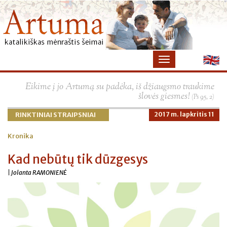
×
Eikime į jo Artumą su padėka, iš džiaugsmo traukime
šlovės giesmes!
(Ps 95, 2)
RINKTINIAI STRAIPSNIAI
2017 m. lapkritis 11
Kronika
Kad nebūtų tik dūzgesys
| Jolanta RAMONIENĖ