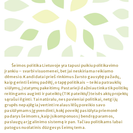
Šeimos politika Lietuvoje yra tapusi puikiu politikavimo
įrankiu – svarbi visuomenei, bet jai neskiriama reikiamo
dėmesio. Kandidatai prieš rinkimus žarsto gausybę pažadų,
kaip gerinti šeimų padėtį, o tapę politikais – teikia patrauklių
siūlymų, įstatymų pakeitimų. Pastarieji dažniau tinka tik politikų
reitingams auginti ir pateiktų (TIK pateiktų!) teisės aktų projektų
sąrašui ilginti. Tai natūralu, nes pavieniai politikai, netgi jų
grupės nepajėgia įvertinti realaus lėšų poreikio savo
pasiūlymams įgyvendinti, kokį poveikį pasiūlyta priemonė
padarys šeimoms, kaip įsikomponuos į bendrą paramos,
paslaugų ar įgalinimo sistemą ir pan. Tačiau politikams labai
patogus nuolatinis dūzgesys šeimų tema.