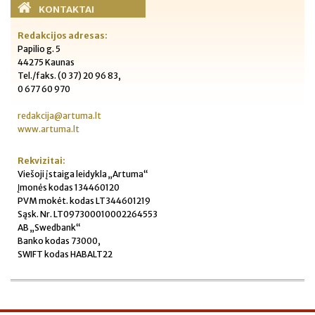
KONTAKTAI
Redakcijos adresas:
Papilio g. 5
44275 Kaunas
Tel./faks. (0 37) 20 96 83,
0 677 60 970
redakcija@artuma.lt
www.artuma.lt
Rekvizitai:
Viešoji įstaiga leidykla „Artuma“
Įmonės kodas 134460120
PVM mokėt. kodas LT344601219
Sąsk. Nr. LT097300010002264553
AB „Swedbank“
Banko kodas 73000,
SWIFT kodas HABALT22