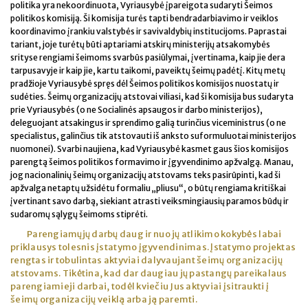
politika yra nekoordinuota, Vyriausybė įpareigota sudaryti Šeimos
politikos komisiją. Ši komisija turės tapti bendradarbiavimo ir veiklos
koordinavimo įrankiu valstybės ir savivaldybių institucijoms. Paprastai
tariant, joje turėtų būti aptariami atskirų ministerijų atsakomybės
srityse rengiami šeimoms svarbūs pasiūlymai, įvertinama, kaip jie dera
tarpusavyje ir kaip jie, kartu taikomi, paveiktų šeimų padėtį. Kitų metų
pradžioje Vyriausybė spręs dėl Šeimos politikos komisijos nuostatų ir
sudėties. Šeimų organizacijų atstovai viliasi, kad ši komisija bus sudaryta
prie Vyriausybės (o ne Socialinės apsaugos ir darbo ministerijos),
deleguojant atsakingus ir sprendimo galią turinčius viceministrus (o ne
specialistus, galinčius tik atstovauti iš anksto suformuluotai ministerijos
nuomonei). Svarbi naujiena, kad Vyriausybė kasmet gaus šios komisijos
parengtą šeimos politikos formavimo ir įgyvendinimo apžvalgą. Manau,
jog nacionalinių šeimų organizacijų atstovams teks pasirūpinti, kad ši
apžvalga netaptų užsidėtu formaliu „pliusu“, o būtų rengiama kritiškai
įvertinant savo darbą, siekiant atrasti veiksmingiausių paramos būdų ir
sudaromų sąlygų šeimoms stiprėti.
Parengiamųjų darbų daug ir nuo jų atlikimo kokybės labai
priklausys tolesnis įstatymo įgyvendinimas. Įstatymo projektas
rengtas ir tobulintas aktyviai dalyvaujant šeimų organizacijų
atstovams. Tikėtina, kad dar daugiau jų pastangų pareikalaus
parengiamieji darbai, todėl kviečiu Jus aktyviai įsitraukti į
šeimų organizacijų veiklą arba ją paremti.