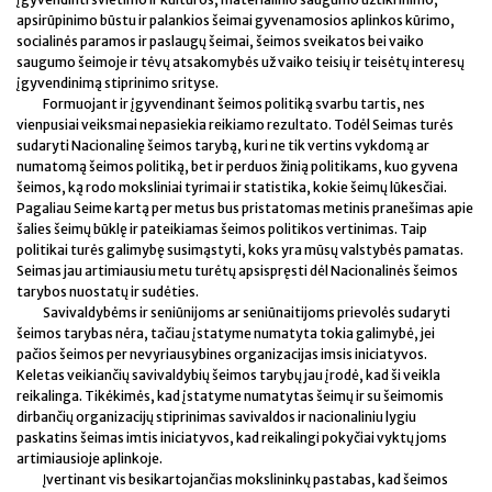
apsirūpinimo būstu ir palankios šeimai gyvenamosios aplinkos kūrimo,
socialinės paramos ir paslaugų šeimai, šeimos sveikatos bei vaiko
saugumo šeimoje ir tėvų atsakomybės už vaiko teisių ir teisėtų interesų
įgyvendinimą stiprinimo srityse.
Formuojant ir įgyvendinant šeimos politiką svarbu tartis, nes
vienpusiai veiksmai nepasiekia reikiamo rezultato. Todėl Seimas turės
sudaryti Nacionalinę šeimos tarybą, kuri ne tik vertins vykdomą ar
numatomą šeimos politiką, bet ir perduos žinią politikams, kuo gyvena
šeimos, ką rodo moksliniai tyrimai ir statistika, kokie šeimų lūkesčiai.
Pagaliau Seime kartą per metus bus pristatomas metinis pranešimas apie
šalies šeimų būklę ir pateikiamas šeimos politikos vertinimas. Taip
politikai turės galimybę susimąstyti, koks yra mūsų valstybės pamatas.
Seimas jau artimiausiu metu turėtų apsispręsti dėl Nacionalinės šeimos
tarybos nuostatų ir sudėties.
Savivaldybėms ir seniūnijoms ar seniūnaitijoms prievolės sudaryti
šeimos tarybas nėra, tačiau įstatyme numatyta tokia galimybė, jei
pačios šeimos per nevyriausybines organizacijas imsis iniciatyvos.
Keletas veikiančių savivaldybių šeimos tarybų jau įrodė, kad ši veikla
reikalinga. Tikėkimės, kad įstatyme numatytas šeimų ir su šeimomis
dirbančių organizacijų stiprinimas savivaldos ir nacionaliniu lygiu
paskatins šeimas imtis iniciatyvos, kad reikalingi pokyčiai vyktų joms
artimiausioje aplinkoje.
Įvertinant vis besikartojančias mokslininkų pastabas, kad šeimos