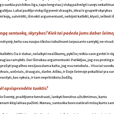
o sunkia psichikos liga, tapo lengviau į viską pažvelgti savęs nekaltinan
 galėjau. Labai padėjo viską išgyventi draugės, tėvai ir grupelė skyrybas
kojų, sutvirtėti, išmokti argumentuoti, nebijoti kalbėti, klysti, ieškoti i
ngą santuoką, skyrybas? Kiek tai padeda jums dabar šeimo
endrystę, keliu sau naujus tikslus tobulinant tarpusavio santykį; ne visad
kalbėtis čia ir dabar, nelaikyti neaiškumų, pykčio; reikia save gerbti ir rū
 daugiau ramybės. Dar išmokau argumentuoti. Patikėjau, jog esu protinga 
r prašyti pagalbos nesijausdama kalta, jog esu netobula... Visa tai suvok
vais, uošviais, draugais, darbe. Aišku, ir šioje šeimoje pokalbiai yra s
įvardyti, kas vyksta, ir tam nepritrūkstu žodžių.
ėl apsisprendėte tuoktis?
lio šventę, pradėjome bendrauti, lankyti bendrus užsiėmimus, kartu
nam kitą labiau pažinti. Manau, santuoka buvo natūrali mūsų kurto san