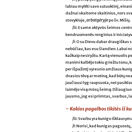
labiau mylėti savo sutuoktinį, einan
dažnai skaitome skaitinius, nors sv
arbatgėryje
stovykloje,
po šv. Mišių.
Jis
: Esame aktyvūs šeimos centr
bendruomenės renginius ir iniciatyv
Ji
: O su Dievu dabar draugiškas 
nebūčiau, kas esu šiandien. Labai no
kažkaip nesiryžtu. Kartą vienuolis p
manimi kalbėjo tokiu griežtu tonu, k
per išpažintį vyresnio amžiaus kuniga
dvasios tėvą ar motiną, kad būtų ne
jaučiausi lyg raupsuota, net pasiklaus
laimėjo visą mūsų šeimą. Džiaugiuosi,
jausmo, jog esi priimtas, svarbus, l
– Kokios pagalbos tikitės iš k
Jis
: Svarbu yra kunigo išklausym
Ji
: Norisi, kad kunigas paguostų, 