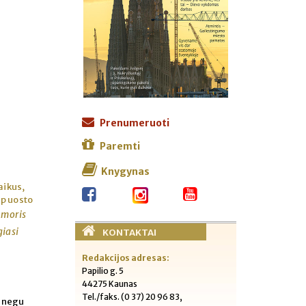
Prenumeruoti
Paremti
Knygynas
aikus,
ip uosto
moris
giasi
KONTAKTAI
Redakcijos adresas:
Papilio g. 5
44275 Kaunas
Tel./faks. (0 37) 20 96 83,
, negu