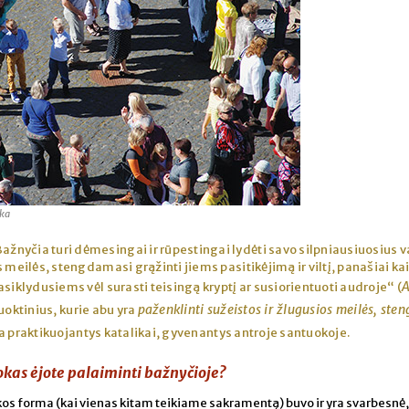
uka
ažnyčia turi dėmesingai ir rūpestingai lydėti savo silpniausiuosius v
 meilės, stengdamasi grąžinti jiems pasitikėjimą ir viltį, panašiai ka
A
siklydusiems vėl surasti teisingą kryptį ar susiorientuoti audroje“ (
paženklinti sužeistos ir žlugusios meilės, sten
oktinius, kurie abu yra
a praktikuojantys katalikai, gyvenantys antroje santuokoje.
kas ėjote palaiminti bažnyčioje?
uokos forma (kai vienas kitam teikiame sakramentą) buvo ir yra svarbesnė