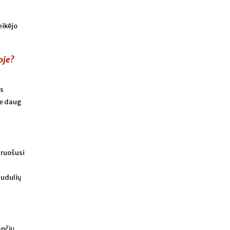
eikėjo
oje?
os
me daug
paruošusi
audulių
ančių