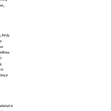
se,
 be jų
o
su
 Vėliau
i
ų
 ir
ūrų ir
leisti ir