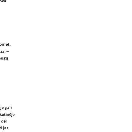
uoka
tuomet,
siai –
raugų
je gali
skutinėje
 dėl
l jas