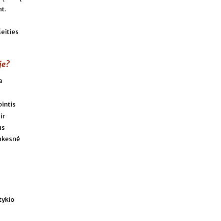
t.
šeities
je?
a
pintis
ir
us
unkesnė
tykio