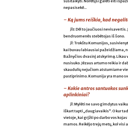
susitaikyti. Norėtųsi galėti eiti išp
nepasisekė...
– Ką jums reiškia, kad negali
Jis
: Dėl to jaučiuosi nevisavertis
bendruomenės stebėtojas iš šono.
Ji
: Trokštu Komunijos, susivienyti
kai buvau labiausiai pažeidžiama, ne
Bažnyčios dvasinį atskyrimą. Likau v
nusisuko. Jėzaus artumo reikia ir da
skaudulių nejučiom atstumiame viena
pastiprinimo. Komunija yra mano sv
– Kokie antros santuokos sunk
aplinkiniai?
Ji
: Mylėti ne savo gimdytus vaikus
iškart tapti „daugiavaikis“. O kur t
vietoje, kai grįžti po darbo vos kojas
mamos. Reikėjo trejų metų, kol visi 