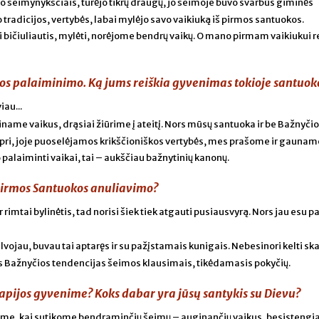
vo šeimynykščiais, turėjo tikrų draugų, jo šeimoje buvo svarbūs giminės
 tradicijos, vertybės, labai mylėjo savo vaikiuką iš pirmos santuokos.
 bičiuliautis, mylėti, norėjome bendrų vaikų. O mano pirmam vaikiukui r
ios palaiminimo. Ką jums reiškia gyvenimas tokioje santuok
iau...
ame vaikus, drąsiai žiūrime į ateitį. Nors mūsų santuoka ir be Bažnyči
pri, joje puoselėjamos krikščioniškos vertybės, mes prašome ir gauna
alaiminti vaikai, tai – aukščiau bažnytinių kanonų.
 pirmos Santuokos anuliavimo?
ir rimtai bylinėtis, tad norisi šiek tiek atgauti pusiausvyrą. Nors jau esu 
alvojau, buvau tai aptaręs ir su pažįstamais kunigais. Nebesinori kelti sk
ias Bažnyčios tendencijas šeimos klausimais, tikėdamasis pokyčių.
apijos gyvenime? Koks dabar yra jūsų santykis su Dievu?
kėme, kai sutikome bendraminčių šeimų – auginančių vaikus, besistengi