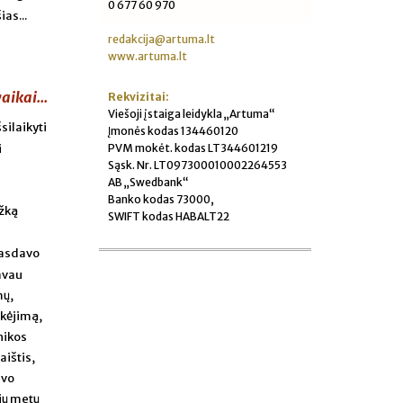
0 677 60 970
as...
redakcija@artuma.lt
www.artuma.lt
aikai...
Rekvizitai:
Viešoji įstaiga leidykla „Artuma“
silaikyti
Įmonės kodas 134460120
PVM mokėt. kodas LT344601219
i
Sąsk. Nr. LT097300010002264553
AB „Swedbank“
Banko kodas 73000,
ažką
SWIFT kodas HABALT22
 rasdavo
davau
mų,
tikėjimą,
hikos
aištis,
uvo
rių metų