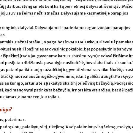
čių į darbus. Stengiamės bent kartą per mėnesį dalyvauti šeimų šv. Mišio
ajoju su visa šeima nešti atnašas. Dalyvaujame kasmetinėje parapijos
o renginių dalyviai. Dalyvaujame ir padedame organizuojant parapijos
as.
santykis. Dažnai prašau Jo pagalbos ir PADEDA! Dėkoju Dievui už pamokas,
rėtųsi nueiti išpažinties ar dvasinio pokalbio, bet po paskutinio bandym
er išpažintį (tada jau gyvenome kartu su būsimu vyru) nedavė išrišimo ir 
ad pasijutau didžiausia pasaulyje nusikaltėlė, buvo labai baisu ir sunku.
s patarė palikti naują sužadėtinį ir gyventi vienai su vaiku. Norėtųsi rast
atitrūkę nuo realaus žmogiško gyvenimo, idant galėčiau augti. Po skyryb
iau kunigo, ar turiu teisę skaityti skaitinį prieš visą bažnyčią. Padrąsino
 kad mano vyrui patinka ta bažnyčia, ir nors kita yra arčiau, bet dėl paži
aukiamas, einame ten, kur toliau.
unigo?
as, patarimas.
padrąsintų, palaikytų viltį, tikėjimą. Kad palaimintų visą šeimą, mokytų at