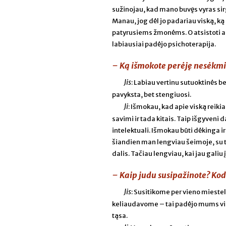
sužinojau, kad mano buvęs vyras sirg
Manau, jog dėl jo padariau viską, ką
patyrusiems žmonėms. O atsistoti ant 
labiausiai padėjo psichoterapija.
– Ką išmokote perėję nesėkmi
Jis
: Labiau vertinu sutuoktinės b
pavyksta, bet stengiuosi.
Ji
: Išmokau, kad apie viską reikia 
savimi ir tada kitais. Taip išgyveni
intelektuali. Išmokau būti dėkinga i
šiandien man lengviau šeimoje, su tė
dalis. Tačiau lengviau, kai jau galiu 
– Kaip judu susipažinote? Kod
Jis
: Susitikome per vieno mieste
keliaudavome – tai padėjo mums vie
tąsa.