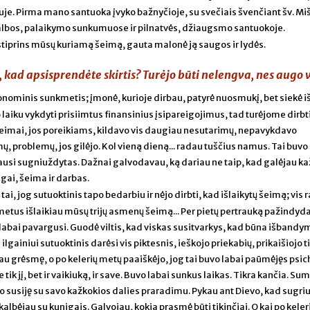
je. Pirma mano santuoka įvyko bažnyčioje, su svečiais švenčiant šv. Miši
albos, palaikymo sunkumuose ir pilnatvės, džiaugsmo santuokoje.
tiprins mūsų kuriamą šeimą, gauta malonė ją saugos ir lydės.
kad apsisprendėte skirtis? Turėjo būti nelengva, nes augo v
nominis sunkmetis; įmonė, kurioje dirbau, patyrė nuosmukį, bet siekė iš
 laiku vykdyti prisiimtus finansinius įsipareigojimus, tad turėjome dirbt
eimai, jos poreikiams, kildavo vis daugiau nesutarimų, nepavykdavo
ų, problemų, jos gilėjo. Kol vieną dieną... radau tuščius namus. Tai buvo
iausi sugniuždytas. Dažnai galvodavau, ką dariau ne taip, kad galėjau k
ugai, šeima ir darbas.
tai, jog sutuoktinis tapo bedarbiu ir nėjo dirbti, kad išlaikytų šeimą; vis
 metus išlaikiau mūsų trijų asmenų šeimą... Per pietų pertrauką pažindy
labai pavargusi. Guodė viltis, kad viskas susitvarkys, kad būna išbandy
 ilgainiui sutuoktinis darėsi vis piktesnis, ieškojo priekabių, prikaišiojo 
au grėsmę, o po kelerių metų paaiškėjo, jog tai buvo labai paūmėjęs psic
k jį, bet ir vaikiuką, ir save. Buvo labai sunkus laikas. Tikra kančia. Sum
o susiję su savo kažkokios dalies praradimu. Pykau ant Dievo, kad sugri
albėjau su kunigais. Galvojau, kokia prasmė būti tikinčiai. O kai po kele