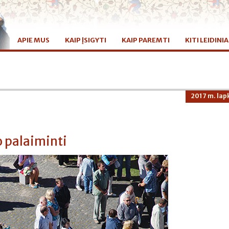
APIE MUS
KAIP ĮSIGYTI
KAIP PAREMTI
KITI LEIDINIA
2017 m. lapk
o palaiminti