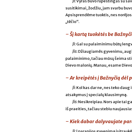
Ji
: Vyras buvo rūpestingas su sa
susitikimai, žodžiu, jam svarbu buvo
Apsisprendėme tuoktis, nes norėjosi
„tėčio“.
– Šį kartą tuokėtės be Bažnyč
Ji
: Gal su palaiminimu būtų lengv
Jis
: Džiaugiamės gyvenimu, augin
palaiminimo, tačiau mūsų šeima sti
Dievo malonių. Manau, esame Dievo p
– Ar kreipėtės į Bažnyčią dėl
Ji
: Kol kas dar ne, nes teko daug 
atsakymus į specialų klausimyną.
Jis
: Nesikreipiau. Nors apie tai g
iš praeities, tačiau stebiu naujaus
– Kiek dabar dalyvaujate par
Ji
: Į parapijos gyvenimą įsitrau