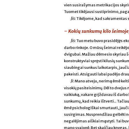
vien susirašymas metrikacijos skyriu
Tuomet tikėjausi sustiprinimo, pag
Jis
: Tikėjome, kad sakramentas s
– Kokių sunkumų kilo šeimoje, 
Jis
: Tuo metu buvo prasidėjęs eko
darbo rinkoje. O mūsų šeimai reikėjo
dvigubai. Mažiau dėmesio skyriau š
konstruktyviai spręsti kilusių sunkum
siaubingai sunkus laikotarpis, jauč
pakeisti. Atsigauti labai padėjo dra
Ji
: Mano atveju, nerimą ėmė kelti 
visokių pasiteisinimų. Dėl to dvejus
vaikiuką, vakare grįždavau iš darbo 
sunkumų, kad reikia ištverti... Tačiau
ėmė psichologiškai smurtauti, jauči
susirgimas. Nusprendžiau gelbėti ne ti
negalėjimas aiškiai mąstyti. Tai buv
mano svajonė. Bet skaičiau knygas, k