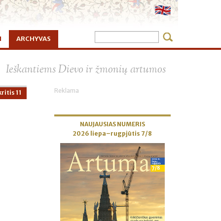
I
ARCHYVAS
×
Ieškantiems Dievo ir žmonių artumos
Reklama
ritis 11
NAUJAUSIAS NUMERIS
2026 liepa–rugpjūtis 7/8