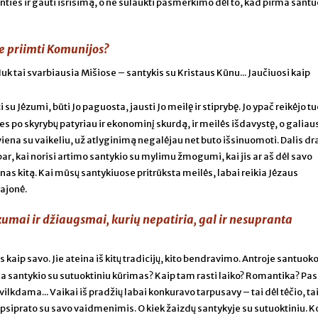
ažinties ir gauti išrišimą, o ne sulaukti pasmerkimo dėl to, kad pirma sant
te priimti Komunijos?
. Juk tai svarbiausia Mišiose – santykis su Kristaus Kūnu... Jaučiuosi kaip
 su Jėzumi, būti Jo paguosta, jausti Jo meilę ir stiprybę. Jo ypač reikėjo 
s po skyrybų patyriau ir ekonominį skurdą, ir meilės išdavystę, o galiau
iena su vaikeliu, už atlyginimą negalėjau net buto išsinuomoti. Dalis d
bar, kai norisi artimo santykio su mylimu žmogumi, kai jis ar aš dėl savo
s kitą. Kai mūsų santykiuose pritrūksta meilės, labai reikia Jėzaus
ajonė.
umai ir džiaugsmai, kurių nepatiria, gal ir nesupranta
 kaip savo. Jie ateina iš kitų tradicijų, kito bendravimo. Antroje santuoko
ada santykio su sutuoktiniu kūrimas? Kaip tam rasti laiko? Romantika? Pa
 vilkdama... Vaikai iš pradžių labai konkuravo tarpusavy – tai dėl tėčio, tai
apsiprato su savo vaidmenimis. O kiek žaizdų santykyje su sutuoktiniu. Ko