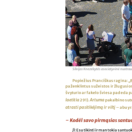
Silvijos Knezekytės asociatyvinė nuotra
Popiežius Pranciškus ragina: „B
paženklintus sužeistos ir žlugusios
švyturio ar fakelo šviesa padeda pa
laetitia
Artuma
291).
pakalbino sutu
atrasti pasitikėjimą ir viltį
– abu yr
– Kodėl savo pirmąsias santuo
Ji
: Esu tikinti ir man tokia sant