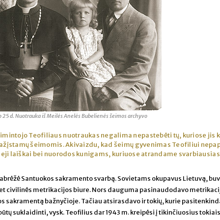
o 25 d. Nuotrauka iš Meilės Anelės Bubelienės šeimos archyvo
imintojo Teofiliaus nuotraukas negalima nepastebėti tų, kuriose jis k
 pažįstamų šeimomis. Akivaizdu, kad šeimų gyvenimas Teofiliui nepa
škieji laiškai bei nuorodos kunigams, kuriuose atrandame svarbiausia
 pabrėžė Santuokos sakramento svarbą. Sovietams okupavus Lietuvą, bu
bet civilinės metrikacijos biure. Nors dauguma pasinaudodavo metrikaci
 sakramentą bažnyčioje. Tačiau atsirasdavo ir tokių, kurie pasitenkind
tų suklaidinti, vysk. Teofilius dar 1943 m. kreipėsi į tikinčiuosius tokiai