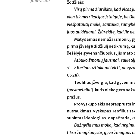
JUREVIČIUS
žodžiais:
Visų pirma žiūrėkite, kad visos
vien tik metrikacijos įstaigoje, be D
viešpatautų meilė, santaika, ramybė 
juos auklėdami. Žiūrėkite, kad jie 
Matydamas nemažai žmonių, gyv
pirma įžvelgė didžiulį netikrumą, k
šešėlyje gyvenančiuosius, jis mato
Atbuko žmonių jausmai, sukietėj
<...> Rečiau užtinkami tvirti, pavyz
05 28).
Teofilius įžvelgia, kad gyvenim
pasimetėliai
(
), kuris nieko gero neža
pražus.
Pro vyskupo akis neprasprūsta i
nutraukimas. Vyskupas Teofilius savo
supintas ideologijas, o ypač tada, ka
Bažnyčia mus moko, kad negimus
tikra žmogžudystė, gyvo žmogaus n