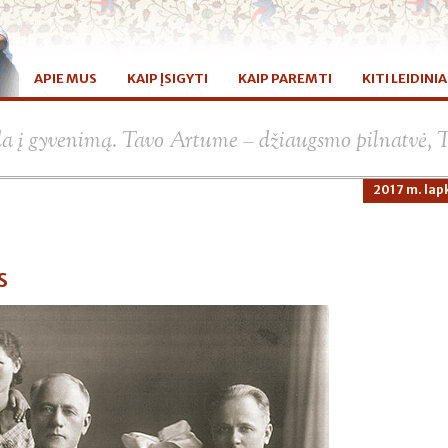
APIE MUS
KAIP ĮSIGYTI
KAIP PAREMTI
KITI LEIDINIA
da į gyvenimą. Tavo Artume – džiaugsmo pilnatvė, 
2017 m. lapk
s