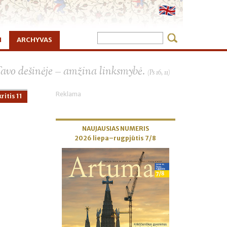
I
ARCHYVAS
×
Tavo dešinėje – amžina linksmybė.
(Ps 16, 11)
Reklama
ritis 11
NAUJAUSIAS NUMERIS
2026 liepa–rugpjūtis 7/8