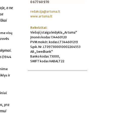
0 677 60 970
oje, o ne
redakcija@artuma.lt
ėse
www.artuma.lt
iškai
Rekvizitai:
Viešoji įstaiga leidykla „Artuma“
ime visų
Įmonės kodas 134460120
krovės
PVM mokėt. kodas LT344601219
Sąsk. Nr. LT097300010002264553
sakymai.
AB „Swedbank“
Banko kodas 73000,
s
(1944
SWIFT kodas HABALT22
enime
klys ir
s
iniai
s, yra
ymui