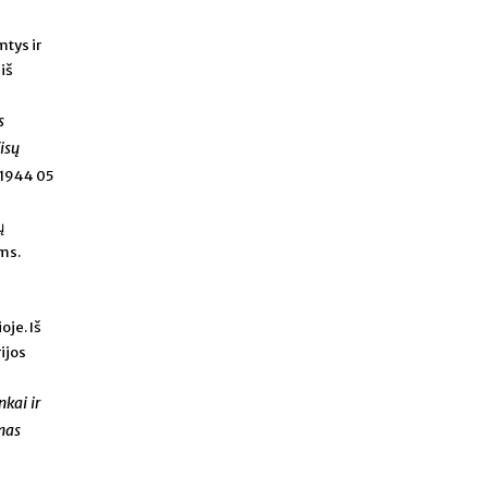
tys ir
iš
s
isų
1944 05
ų
ms.
oje. Iš
ijos
nkai ir
imas