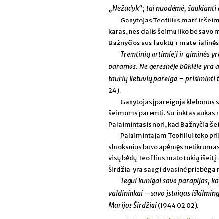
„Nežudyk“; tai nuodėmė, šaukianti 
Ganytojas Teofilius matė ir šei
karas, nes dalis šeimų liko be savo
Bažnyčios susilauktų ir materialinės
Tremtinių artimieji ir giminės y
paramos. Ne geresnėje būklėje yra ats
taurių lietuvių pareiga – prisimint
24).
Ganytojas įpareigoja klebonus sur
šeimoms paremti. Surinktas aukas r
Palaimintasis nori, kad Bažnyčia šei
Palaimintajam Teofiliui teko pri
sluoksnius buvo apėmęs netikrumas ir 
visų bėdų Teofilius mato tokią išeit
Širdžiai yra saugi dvasinė priebėga 
Tegul kunigai savo parapijas, ka
valdininkai – savo įstaigas iškilmin
Marijos Širdžiai
(1944 02 02).