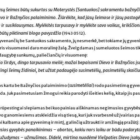
 jūsų šeimos būtų sukurtos su Moterystės [Santuokos] sakramentu bažnyči
ievo ir Bažnyčios palaiminimo. Žiūrėkite, kad jūsų šeimose ir jūsų pastog
ir susiklausymas. Mylėkitės tarpusavy ir mylėkite savo vaikus, krikščion
nebūtų piktinami blogo pavyzdžio
(1943 05 12).
enančių be Santuokos sakramento, jų nesmerkė, bet tokiame jų gyven
uris visuomenei daro moralinę žalą. Žvelgdamas į sumeluotos šeimos ti
 daugybę sunkumų, paliečiančių ir visuomenę:
o širdys, dingo tarpusavio meilė; mažai bepaisomi Dievo ir Bažnyčios į
dingi šeimų židiniai, bet užtat padaugėjo susimetėlių, pasimetėlių skaičiu
susimetėliai
as kartu be Bažnyčios palaiminimo (
) rodo pasimetimą gyv
da. Juk pasimetusiam žmogui reikia parodyti išeities kelią, kitaip jis pasi
r rūpestingai slepiamas bei kuo painiau aiškinamas negimusios gyvybė
 ganomiesiems atskleidžia visą tiesą, kuri juk svarbesnė už įvairias pa
i kalbama apie gyvenimą ir mirtį, galinčią užtraukti ir amžinąją pražūtį:
ios gyvybės panaikinimas – abortas, kokiu nors laiku ar būdu padaryta
užudymas – užmušimas. Didelė, mirtina nuodėmė Viešpaties Dievo įsak