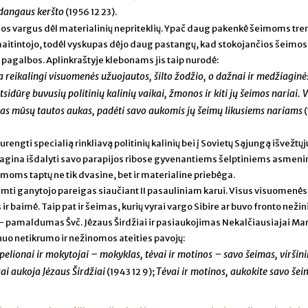
dangaus keršto
(1956 12 23).
mos vargus dėl materialinių nepriteklių. Ypač daug pakenkė šeimoms trem
 maitintojo, todėl vyskupas dėjo daug pastangų, kad stokojančios šeimos 
 pagalbos. Aplinkraštyje klebonams jis taip nurodė:
ra reikalingi visuomenės užuojautos, šilto žodžio, o dažnai ir medžiaginė
idūrę buvusių politinių kalinių vaikai, žmonos ir kiti jų šeimos nariai. V
i tas mūsų tautos aukas, padėti savo aukomis jų šeimų likusiems nariams
(
engti specialią rinkliavą politinių kalinių bei į Sovietų Sąjungą išvežtųj
agina išdalyti savo parapijos ribose gyvenantiems šelptiniems asmeni
moms taptų ne tik dvasine, bet ir materialine priebėga.
imti ganytojo pareigas siaučiant II pasauliniam karui. Visus visuomenės
baimė. Taip pat ir šeimas, kurių vyrai vargo Sibire ar buvo fronto nežini
į – pamaldumas Švč. Jėzaus Širdžiai ir pasiaukojimas Nekalčiausiajai Mar
nuo netikrumo ir nežinomos ateities pavojų:
pelionai ir mokytojai – mokyklas, tėvai ir motinos – savo šeimas, viršini
gai aukoja Jėzaus Širdžiai
Tėvai ir motinos, aukokite savo še
(1943 12 9);