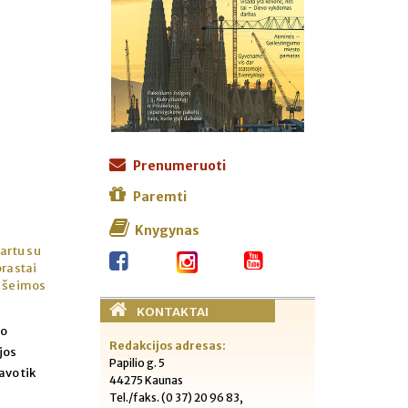
Prenumeruoti
Paremti
Knygynas
artu su
prastai
s šeimos
KONTAKTAI
vo
Redakcijos adresas:
jos
Papilio g. 5
avo tik
44275 Kaunas
s
Tel./faks. (0 37) 20 96 83,