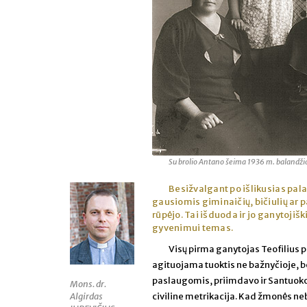
Su brolio Antano šeima 1936 m. balandži
Besižvalgant po išlikusias pala
gausiomis giminaičių, bičiulių ar
rūpėjo. Tai išduoda ir jo ganytoji
gyvenimui temas.
Visų pirma ganytojas Teofilius
agituojama tuoktis ne bažnyčioje, 
paslaugomis, priimdavo ir Santuokos
Mons. dr.
Algirdas
civiline metrikacija. Kad žmonės nebū