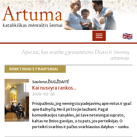
×
Apie tai, kas svarbu gyvenantiems Dievo ir žmonių
artumoje
RINKTINIAI STRAIPSNIAI
Saulena ŽIUGŽDAITĖ
Kai nusvyra rankos...
2020-02-26
Prisipažinsiu, jog nemėgstu padejavimų apie mitus ir ypač
apie Bažnyčią. Ne iš piršto jie laužiami. Pagal
komunikacijos taisykles, jei tave neteisingai suprato,
kaltas ne žinios gavėjas, o tu pats, jos perteikėjas. O
perteikti svarbius ir pačius svarbiausius dalykus – sunku.