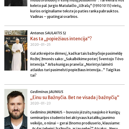
matau branduolį ir esmę mūsų pašaukimo“
. Tai viena iš vos
keleto pal. Jurgio Matulaičio „Užrašų“ (1910 10 15) vietų,
kurios originaliame tekste jo paties ranka pabrauktos.
Vadinas – ypatingai svarbios.
Antanas SAULAITIS SJ
Kas ta „popiežiaus intencija“?
2020-01-25
Gal atkreipėte dėmesį, kad kartais bažnyčioje pasimeldę
Rožinį žmonės sako: „Sukalbėkime poterį Šventojo Tėvo
intencija.“ Arba kunigas praneša: „Norintys laimėti
atlaidus turi pasimelsti popiežiaus intencija...“ Taigi kas
tai?
Gediminas JAUNIUS
„Einu su Bažnyčia. Bet ne visada į bažnyčią“
2020-01-23
Gedimino JAUNIAUS – buvusio jėzuitų naujoko ir kunigų
seminarijos studento bei aktyvaus katalikų jaunimo
veikėjo, o nūnai – gerai žinomo prodiuserio, klausiame:
„Ar dar tebeini į bažnyčią, ar jau nebe?“ Atsako: „Nesu