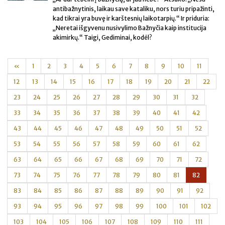
antibažnytinis, laikau save kataliku, nors turiu pripažinti,
kad tikrai yra buvę ir karštesnių laikotarpių.“ Ir priduria:
„Neretai išgyvenu nusivylimo Bažnyčia kaip institucija
akimirkų.“ Taigi, Gediminai, kodėl?
«
1
2
3
4
5
6
7
8
9
10
11
12
13
14
15
16
17
18
19
20
21
22
23
24
25
26
27
28
29
30
31
32
33
34
35
36
37
38
39
40
41
42
43
44
45
46
47
48
49
50
51
52
53
54
55
56
57
58
59
60
61
62
63
64
65
66
67
68
69
70
71
72
73
74
75
76
77
78
79
80
81
82
83
84
85
86
87
88
89
90
91
92
93
94
95
96
97
98
99
100
101
102
103
104
105
106
107
108
109
110
111