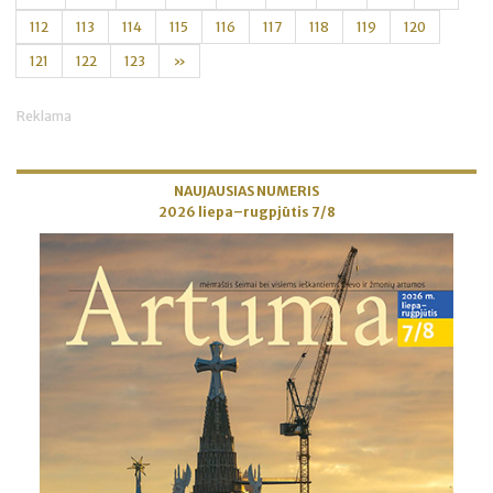
112
113
114
115
116
117
118
119
120
121
122
123
»
Reklama
NAUJAUSIAS NUMERIS
2026 liepa–rugpjūtis 7/8