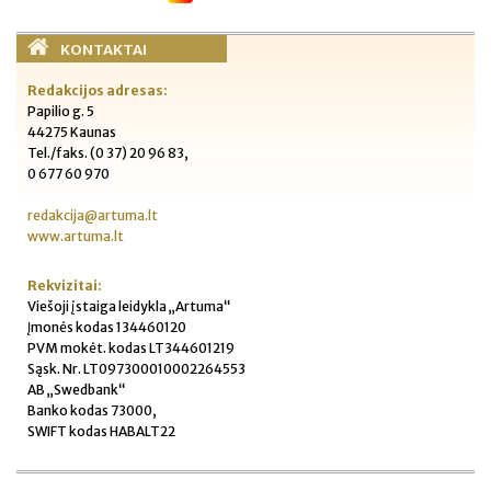
KONTAKTAI
Redakcijos adresas:
Papilio g. 5
44275 Kaunas
Tel./faks. (0 37) 20 96 83,
0 677 60 970
redakcija@artuma.lt
www.artuma.lt
Rekvizitai:
Viešoji įstaiga leidykla „Artuma“
Įmonės kodas 134460120
PVM mokėt. kodas LT344601219
Sąsk. Nr. LT097300010002264553
AB „Swedbank“
Banko kodas 73000,
SWIFT kodas HABALT22