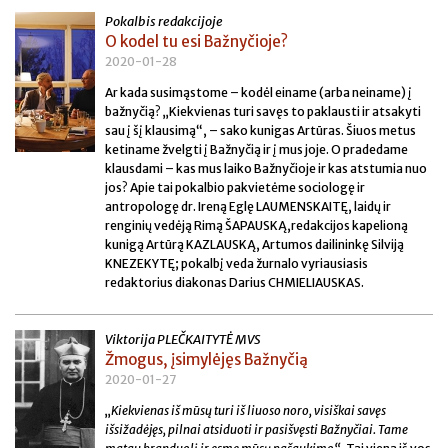
Pokalbis redakcijoje
O kodel tu esi Bažnyčioje?
2020-01-28
Ar kada susimąstome – kodėl einame (arba neiname) į
bažnyčią? „Kiekvienas turi savęs to paklausti ir atsakyti
sau į šį klausimą“, – sako kunigas Artūras. Šiuos metus
ketiname žvelgti į Bažnyčią ir į mus joje. O pradedame
klausdami – kas mus laiko Bažnyčioje ir kas atstumia nuo
jos? Apie tai pokalbio pakvietėme sociologę ir
antropologę dr. Ireną Eglę LAUMENSKAITĘ, laidų ir
renginių vedėją Rimą ŠAPAUSKĄ,redakcijos kapelioną
kunigą Artūrą KAZLAUSKĄ, Artumos dailininkę Silviją
KNEZEKYTĘ; pokalbį veda žurnalo vyriausiasis
redaktorius diakonas Darius CHMIELIAUSKAS.
Viktorija PLEČKAITYTĖ MVS
Žmogus, įsimylėjęs Bažnyčią
2020-01-27
„
Kiekvienas iš mūsų turi iš liuoso noro, visiškai savęs
išsižadėjęs, pilnai atsiduoti ir pasišvęsti Bažnyčiai.
Tame