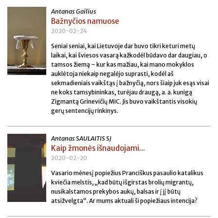
Antanas Gailius
Bažnyčios namuose
2020-02-24
Seniai seniai, kai Lietuvoje dar buvo tikri keturi metų
laikai, kai šviesos vasarą kažkodėl būdavo dar daugiau, o
tamsos žiemą – kur kas mažiau, kai mano mokyklos
auklėtoja niekaip negalėjo suprasti, kodėl aš
sekmadieniais vaikštąs į bažnyčią, nors šiaip juk esąs visai
ne koks tamsybininkas, turėjau draugą, a. a. kunigą
Zigmantą Grinevičių MIC. Jis buvo vaikštantis visokių
gerų sentencijų rinkinys.
Antanas SAULAITIS SJ
Kaip žmonės išnaudojami...
2020-02-20
Vasario mėnesį popiežius Pranciškus pasaulio katalikus
kviečia melstis, „kad būtų išgirstas brolių migrantų,
nusikalstamos prekybos aukų, balsas ir į jį būtų
atsižvelgta“. Ar mums aktuali ši popiežiaus intencija?