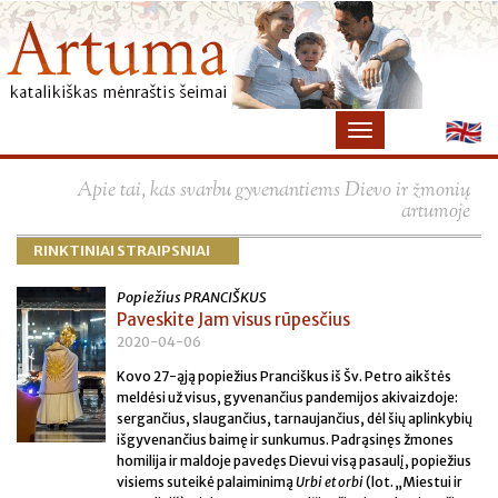
×
Apie tai, kas svarbu gyvenantiems Dievo ir žmonių
artumoje
RINKTINIAI STRAIPSNIAI
Popiežius PRANCIŠKUS
Paveskite Jam visus rūpesčius
2020-04-06
Kovo 27-ąją popiežius Pranciškus iš Šv. Petro aikštės
meldėsi už visus, gyvenančius pandemijos akivaizdoje:
sergančius, slaugančius, tarnaujančius, dėl šių aplinkybių
išgyvenančius baimę ir sunkumus. Padrąsinęs žmones
homilija ir maldoje pavedęs Dievui visą pasaulį, popiežius
visiems suteikė palaiminimą
Urbi et orbi
(lot. „Miestui ir