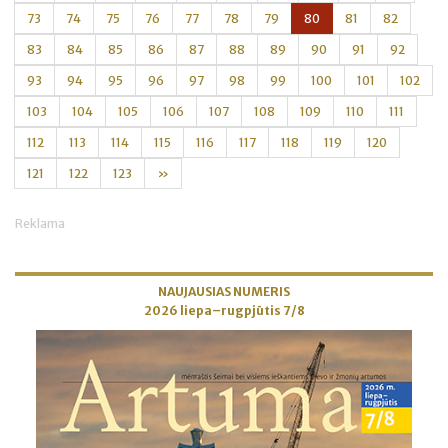
73
74
75
76
77
78
79
80
81
82
83
84
85
86
87
88
89
90
91
92
93
94
95
96
97
98
99
100
101
102
103
104
105
106
107
108
109
110
111
112
113
114
115
116
117
118
119
120
121
122
123
»
Reklama
NAUJAUSIAS NUMERIS
2026 liepa–rugpjūtis 7/8