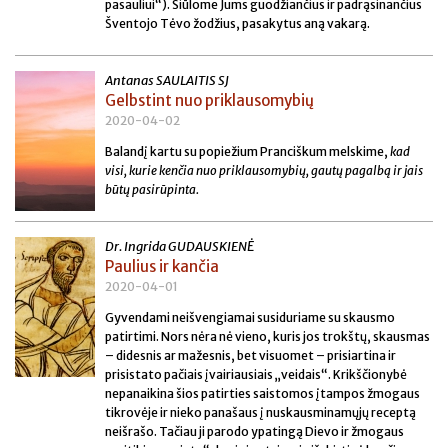
pasauliui“). Siūlome Jums guodžiančius ir padrąsinančius
Šventojo Tėvo žodžius, pasakytus aną vakarą.
Antanas SAULAITIS SJ
Gelbstint nuo priklausomybių
2020-04-02
Balandį kartu su popiežium Pranciškum melskime,
kad
visi, kurie kenčia nuo priklausomybių, gautų pagalbą ir jais
būtų pasirūpinta.
Dr. Ingrida GUDAUSKIENĖ
Paulius ir kančia
2020-04-01
Gyvendami neišvengiamai susiduriame su skausmo
patirtimi. Nors nėra nė vieno, kuris jos trokštų, skausmas
– didesnis ar mažesnis, bet visuomet – prisiartina ir
prisistato pačiais įvairiausiais „veidais“. Krikščionybė
nepanaikina šios patirties saistomos įtampos žmogaus
tikrovėje ir nieko panašaus į nuskausminamųjų receptą
neišrašo. Tačiau ji parodo ypatingą Dievo ir žmogaus