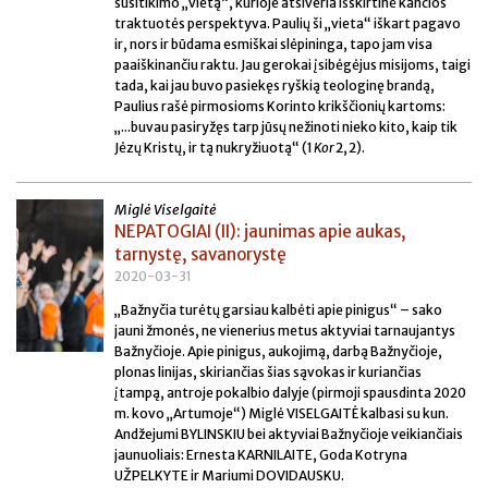
susitikimo „vietą“, kurioje atsiveria išskirtinė kančios
traktuotės perspektyva. Paulių ši „vieta“ iškart pagavo
ir, nors ir būdama esmiškai slėpininga, tapo jam visa
paaiškinančiu raktu. Jau gerokai įsibėgėjus misijoms, taigi
tada, kai jau buvo pasiekęs ryškią teologinę brandą,
Paulius rašė pirmosioms Korinto krikščionių kartoms:
„...buvau pasiryžęs tarp jūsų nežinoti nieko kito, kaip tik
Jėzų Kristų, ir tą nukryžiuotą“ (1
Kor
2, 2).
Miglė Viselgaitė
NEPATOGIAI (II): jaunimas apie aukas,
tarnystę, savanorystę
2020-03-31
„Bažnyčia turėtų garsiau kalbėti apie pinigus“ – sako
jauni žmonės, ne vienerius metus aktyviai tarnaujantys
Bažnyčioje. Apie pinigus, aukojimą, darbą Bažnyčioje,
plonas linijas, skiriančias šias sąvokas ir kuriančias
įtampą, antroje pokalbio dalyje (pirmoji spausdinta 2020
m. kovo „Artumoje“) Miglė VISELGAITĖ kalbasi su kun.
Andžejumi BYLINSKIU bei aktyviai Bažnyčioje veikiančiais
jaunuoliais: Ernesta KARNILAITE, Goda Kotryna
UŽPELKYTE ir Mariumi DOVIDAUSKU.