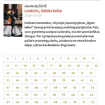
Dovilė ZELČIŪTĖ
Lenkitės, išdidūs keliai
2020-03-29
Dažnam menininkui, rašytojui įsipareigojimas „ilgam
laikui“ tiesiog prieštarauja jų maištingai prigimčiai. Pati,
savo gyvenimą susiejusi su kūryba, esu itin spontaniškas
žmogus. Per tą impulsyvumą padaryta nemažai man
pačiai ir prasmingų darbų, atsiduota ne vienai kūrybos
idėjai, ryžtasi kardinaliems žingsniams.
«
1
2
3
4
5
6
7
8
9
10
11
12
13
14
15
16
17
18
19
20
21
22
23
24
25
26
27
28
29
30
31
32
33
34
35
36
37
38
39
40
41
42
43
44
45
46
47
48
49
50
51
52
53
54
55
56
57
58
59
60
61
62
63
64
65
66
67
68
69
70
71
72