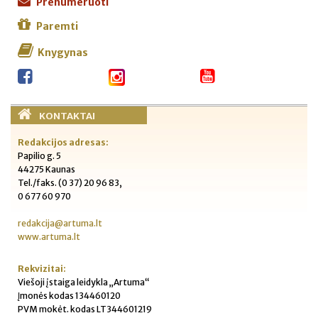
Prenumeruoti
Paremti
Knygynas
KONTAKTAI
Redakcijos adresas:
Papilio g. 5
44275 Kaunas
Tel./faks. (0 37) 20 96 83,
0 677 60 970
redakcija@artuma.lt
www.artuma.lt
Rekvizitai:
Viešoji įstaiga leidykla „Artuma“
Įmonės kodas 134460120
PVM mokėt. kodas LT344601219