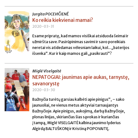
Jurgita POCEVIČIENĖ
Ko reikia kiekvienai mamai?
2020-03-31
Esame pripratę, kad mamos visiškai atsiduoda šeimai ir
užmiršta save. Pasirūpinimas savimi ir savo poreikiais
neretai vis atidedamas vėlesniam laikui, kol... „baterijos
išsenka“. Kur ir kaip mamos gali „pasikrauti“?
Miglė Viselgaitė
NEPATOGIAI: jaunimas apie aukas, tarnystę,
savanorystę
2020-03-30
Bažnyčia turėtų garsiau kalbėti apie pinigus“, – sako
jaunuoliai, ne vienus metus aktyviai tarnaujantys
Bažnyčioje. Apie pinigus, aukojimą, darbą Bažnyčioje,
plonas linijas, skiriančias šias sąvokas ir kuriančias
įtampą, Miglė VISELGAITĖ kalbina jaunimo lyderius
Algirdą BALTUŠKONĮ ir Kristiną POPOVAITĘ.