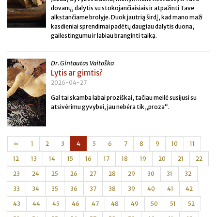
dovanų, dalytis su stokojančiaisiais ir atpažinti Tave
alkstančiame brolyje. Duok jautrią širdį, kad mano maži
kasdieniai sprendimai padėtų daugiau dalytis duona,
gailestingumu ir labiau branginti taiką.
Dr. Gintautas Vaitoška
Lytis ar gimtis?
2026-04-27
Gal tai skamba labai proziškai, tačiau meilė susijusi su
atsivėrimu gyvybei, jau nebėra tik „proza“.
«
1
2
3
4
5
6
7
8
9
10
11
12
13
14
15
16
17
18
19
20
21
22
23
24
25
26
27
28
29
30
31
32
33
34
35
36
37
38
39
40
41
42
43
44
45
46
47
48
49
50
51
52