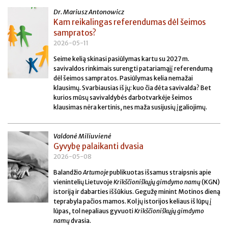
Dr. Mariusz Antonowicz
Kam reikalingas referendumas dėl šeimos
sampratos?
2026-05-11
Seime kelią skinasi pasiūlymas kartu su 2027 m.
savivaldos rinkimais surengti patariamąjį referendumą
dėl šeimos sampratos. Pasiūlymas kelia nemažai
klausimų. Svarbiausias iš jų: kuo čia dėta savivalda? Bet
kurios mūsų savivaldybės darbotvarkėje šeimos
klausimas nėra kertinis, nes maža susijusių įgaliojimų.
Valdonė Miliuvienė
Gyvybę palaikanti dvasia
2026-05-08
Balandžio
Artumoje
publikuotas išsamus straipsnis apie
vienintelių Lietuvoje
Krikščioniškųjų gimdymo namų
(KGN)
istoriją ir dabarties iššūkius. Gegužę minint Motinos dieną
teprabyla pačios mamos. Kol jų istorijos keliaus iš lūpų į
lūpas, tol nepaliaus gyvuoti
Krikščioniškųjų gimdymo
namų
dvasia.