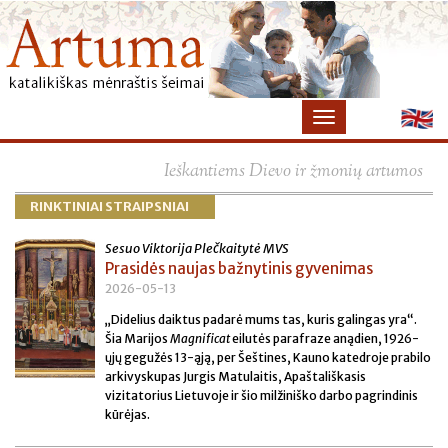
×
Ieškantiems Dievo ir žmonių artumos
RINKTINIAI STRAIPSNIAI
Sesuo Viktorija Plečkaitytė MVS
Prasidės naujas bažnytinis gyvenimas
2026-05-13
„Didelius daiktus padarė mums tas, kuris galingas yra“.
Šia Marijos
Magnificat
eilutės parafraze anądien, 1926-
ųjų gegužės 13-ąją, per Šeštines, Kauno katedroje prabilo
arkivyskupas Jurgis Matulaitis, Apaštališkasis
vizitatorius Lietuvoje ir šio milžiniško darbo pagrindinis
kūrėjas.