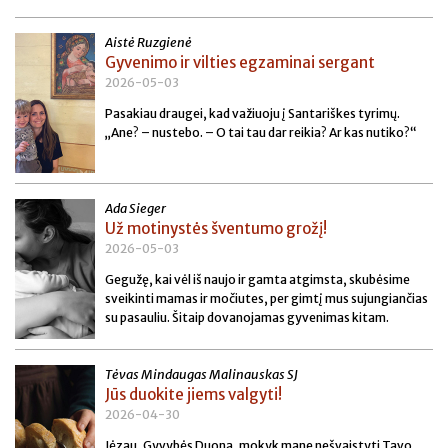
Aistė Ruzgienė
Gyvenimo ir vilties egzaminai sergant
2026-05-03
Pasakiau draugei, kad važiuoju į Santariškes tyrimų.
„Ane? – nustebo. – O tai tau dar reikia? Ar kas nutiko?“
Ada Sieger
Už motinystės šventumo grožį!
2026-05-03
Gegužę, kai vėl iš naujo ir gamta atgimsta, skubėsime
sveikinti mamas ir močiutes, per gimtį mus sujungiančias
su pasauliu. Šitaip dovanojamas gyvenimas kitam.
Tėvas Mindaugas Malinauskas SJ
Jūs duokite jiems valgyti!
2026-04-30
Jėzau, Gyvybės Duona, mokyk mane nešvaistyti Tavo