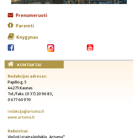
Prenumeruoti
Paremti
Knygynas
KONTAKTAI
Redakcijos adresas:
Papilio g. 5
44275 Kaunas
Tel./faks. (0 37) 20 96 83,
0 677 60 970
redakcija@artuma.lt
www.artuma.lt
Rekvizitai:
Viešoji įstaiga leidykla „Artuma“