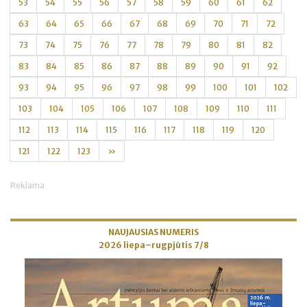
53
54
55
56
57
58
59
60
61
62
63
64
65
66
67
68
69
70
71
72
73
74
75
76
77
78
79
80
81
82
83
84
85
86
87
88
89
90
91
92
93
94
95
96
97
98
99
100
101
102
103
104
105
106
107
108
109
110
111
112
113
114
115
116
117
118
119
120
121
122
123
»
Reklama
NAUJAUSIAS NUMERIS
2026 liepa–rugpjūtis 7/8