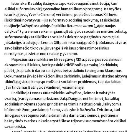
Istoriškai Katalikų Bažnyčia tapo vadovaujančia institucija, kuri
aiškiai suformulavo ir įgyvendino humaniškumo programą. Bažnyčios
istorikų (pvz., Yves‘o Chirono) vertinimu, popiežius Leonas XIII buvo
išskirtinai inovatyvus – jis suformavo socialinį mokymą, atsiskleidusį
misijinėje Bažnyčios raidoje. Enciklika
Rerum novarum
(„Apie naujus
dalykus“) yra vienas reikšmingiausių Bažnyčios socialinės minties tekstų,
suformavusių katalikiškos socialinės doktrinos pagrindus. Nors giliai
įsišaknijęs tradicijoje, Leonas XIII pasirinko naują požiūrį: būdamas atviras
savo laikmečio tikrovei, jis vengė iš viršaus primesti moralinius
nurodymus, atsietus nuo realaus gyvenimo.
Popiežius šia enciklika ne tik reagavo į XIX a. pabaigos socialinius ir
ekonominius iššūkius, bet ir pasiūlė krikščionišką atsaką į darbininkų
padėtį, kapitalo ir darbo santykius bei socialinio teisingumo klausimus.
Dokumentas įkvėpė krikščioniškus darbininkų judėjimus ir skatino aktyvų
tikinčiųjų įsitraukimą sprendžiant socialines problemas, taip dar labiau
įtvirtindamas Bažnyčios vaidmenį visuomenėje.
Enciklikoje Leonas XIII atskleidė Bažnyčios, šeimos ir valstybės
svarbą, įvardydamas marksizmo žalą. Daugiau nei šimtmetį katalikų
socialinis mokymas buvo grindžiamas trimis institucijomis, laikytomis
būtinomis žmogaus laimei: šeima, valstybe ir Bažnyčia. Tvirtinta, kad
žmogaus klestėjimui būtina dinamiška darna tarp šeimos, politinės ir
bažnytinės tvarkos ir kad narystė šiose trijose visuomenėse nėra visiškai
savanoriška.