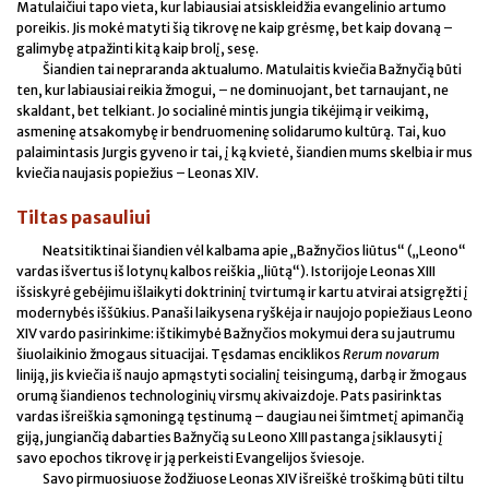
Matulaičiui tapo vieta, kur labiausiai atsiskleidžia evangelinio artumo
poreikis. Jis mokė matyti šią tikrovę ne kaip grėsmę, bet kaip dovaną –
galimybę atpažinti kitą kaip brolį, sesę.
Šiandien tai nepraranda aktualumo. Matulaitis kviečia Bažnyčią būti
ten, kur labiausiai reikia žmogui, – ne dominuojant, bet tarnaujant, ne
skaldant, bet telkiant. Jo socialinė mintis jungia tikėjimą ir veikimą,
asmeninę atsakomybę ir bendruomeninę solidarumo kultūrą. Tai, kuo
palaimintasis Jurgis gyveno ir tai, į ką kvietė, šiandien mums skelbia ir mus
kviečia naujasis popiežius – Leonas XIV.
Tiltas pasauliui
Neatsitiktinai šiandien vėl kalbama apie „Bažnyčios liūtus“ („Leono“
vardas išvertus iš lotynų kalbos reiškia „liūtą“). Istorijoje Leonas XIII
išsiskyrė gebėjimu išlaikyti doktrininį tvirtumą ir kartu atvirai atsigręžti į
modernybės iššūkius. Panaši laikysena ryškėja ir naujojo popiežiaus Leono
XIV vardo pasirinkime: ištikimybė Bažnyčios mokymui dera su jautrumu
šiuolaikinio žmogaus situacijai. Tęsdamas enciklikos
Rerum novarum
liniją, jis kviečia iš naujo apmąstyti socialinį teisingumą, darbą ir žmogaus
orumą šiandienos technologinių virsmų akivaizdoje. Pats pasirinktas
vardas išreiškia sąmoningą tęstinumą – daugiau nei šimtmetį apimančią
giją, jungiančią dabarties Bažnyčią su Leono XIII pastanga įsiklausyti į
savo epochos tikrovę ir ją perkeisti Evangelijos šviesoje.
Savo pirmuosiuose žodžiuose Leonas XIV išreiškė troškimą būti tiltu