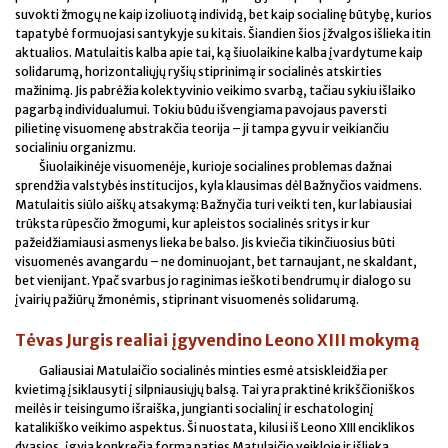
suvokti žmogų ne kaip izoliuotą individą, bet kaip socialinę būtybę, kurios
tapatybė formuojasi santykyje su kitais. Šiandien šios įžvalgos išlieka itin
aktualios. Matulaitis kalba apie tai, ką šiuolaikine kalba įvardytume kaip
solidarumą, horizontaliųjų ryšių stiprinimą ir socialinės atskirties
mažinimą. Jis pabrėžia kolektyvinio veikimo svarbą, tačiau sykiu išlaiko
pagarbą individualumui. Tokiu būdu išvengiama pavojaus paversti
pilietinę visuomenę abstrakčia teorija – ji tampa gyvu ir veikiančiu
socialiniu organizmu.
Šiuolaikinėje visuomenėje, kurioje socialines problemas dažnai
sprendžia valstybės institucijos, kyla klausimas dėl Bažnyčios vaidmens.
Matulaitis siūlo aiškų atsakymą: Bažnyčia turi veikti ten, kur labiausiai
trūksta rūpesčio žmogumi, kur apleistos socialinės sritys ir kur
pažeidžiamiausi asmenys lieka be balso. Jis kviečia tikinčiuosius būti
visuomenės avangardu – ne dominuojant, bet tarnaujant, ne skaldant,
bet vienijant. Ypač svarbus jo raginimas ieškoti bendrumų ir dialogo su
įvairių pažiūrų žmonėmis, stiprinant visuomenės solidarumą.
Tėvas Jurgis realiai įgyvendino Leono XIII mokymą
Galiausiai Matulaičio socialinės minties esmė atsiskleidžia per
kvietimą įsiklausyti į silpniausiųjų balsą. Tai yra praktinė krikščioniškos
meilės ir teisingumo išraiška, jungianti socialinį ir eschatologinį
katalikiško veikimo aspektus. Ši nuostata, kilusi iš Leono XIII enciklikos
dvasios, įgyja konkrečią formą paties Matulaičio veikloje ir išlieka