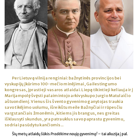
Per Lietuvą vilnija renginiai: bažnytinės provincijos bei
vyskupijų įkūrimo 100-mečio minėjimai, Gailestingumo
kongresas, įprastieji vasaros atlaidai. Liepą tikintieji keliauja ir į
Marijampolę švęsti palaimintojo arkivyskupo Jurgio Matulaičio
aštuondienį. Vienus šis švento gyvenimo ganytojas traukia
savo tikėjimo uolumu, išreikštu meile Bažnyčiai ir rūpesčiu
vargstančiais žmonėmis, kitiems jis brangus, nes greitas
išklausyti skundus, yra patrauklus savo paprastu gyvenimu,
sodriai pasūdytu kančiomis...
Šių metų atlaidų šūkis
Pradėkime naują gyvenimą!
– tai aliuzija į pal.