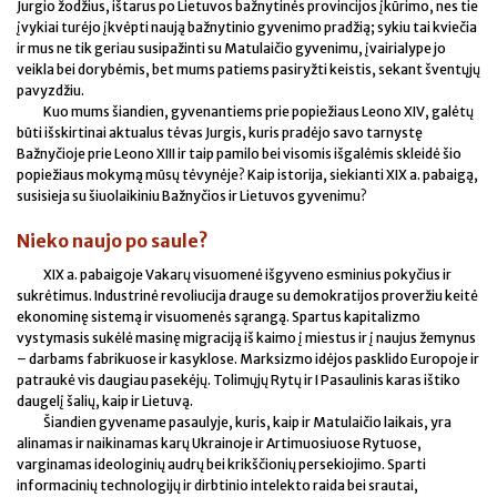
Jurgio žodžius, ištarus po Lietuvos bažnytinės provincijos įkūrimo, nes tie
įvykiai turėjo įkvėpti naują bažnytinio gyvenimo pradžią; sykiu tai kviečia
ir mus ne tik geriau susipažinti su Matulaičio gyvenimu, įvairialype jo
veikla bei dorybėmis, bet mums patiems pasiryžti keistis, sekant šventųjų
pavyzdžiu.
Kuo mums šiandien, gyvenantiems prie popiežiaus Leono XIV, galėtų
būti išskirtinai aktualus tėvas Jurgis, kuris pradėjo savo tarnystę
Bažnyčioje prie Leono XIII ir taip pamilo bei visomis išgalėmis skleidė šio
popiežiaus mokymą mūsų tėvynėje? Kaip istorija, siekianti XIX a. pabaigą,
susisieja su šiuolaikiniu Bažnyčios ir Lietuvos gyvenimu?
Nieko naujo po saule?
XIX a. pabaigoje Vakarų visuomenė išgyveno esminius pokyčius ir
sukrėtimus. Industrinė revoliucija drauge su demokratijos proveržiu keitė
ekonominę sistemą ir visuomenės sąrangą. Spartus kapitalizmo
vystymasis sukėlė masinę migraciją iš kaimo į miestus ir į naujus žemynus
– darbams fabrikuose ir kasyklose. Marksizmo idėjos pasklido Europoje ir
patraukė vis daugiau pasekėjų. Tolimųjų Rytų ir I Pasaulinis karas ištiko
daugelį šalių, kaip ir Lietuvą.
Šiandien gyvename pasaulyje, kuris, kaip ir Matulaičio laikais, yra
alinamas ir naikinamas karų Ukrainoje ir Artimuosiuose Rytuose,
varginamas ideologinių audrų bei krikščionių persekiojimo. Sparti
informacinių technologijų ir dirbtinio intelekto raida bei srautai,