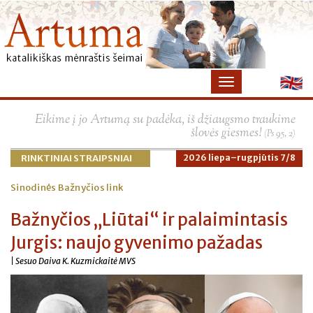
×
Eikime į jo Artumą su padėka, iš džiaugsmo traukime
šlovės giesmes!
(Ps 95, 2)
RINKTINIAI STRAIPSNIAI
2026 liepa–rugpjūtis 7/8
Sinodinės Bažnyčios link
Bažnyčios „Liūtai“ ir palaimintasis
Jurgis: naujo gyvenimo pažadas
| Sesuo Daiva K. Kuzmickaitė MVS