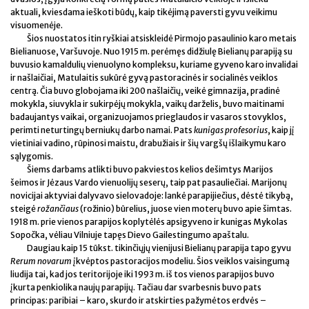
aktuali, kviesdama ieškoti būdų, kaip tikėjimą paversti gyvu veikimu
visuomenėje.
Šios nuostatos itin ryškiai atsiskleidė Pirmojo pasaulinio karo metais
Bielianuose, Varšuvoje. Nuo 1915 m. perėmęs didžiulę Bielianų parapiją su
buvusio kamaldulių vienuolyno kompleksu, kuriame gyveno karo invalidai
ir našlaičiai, Matulaitis sukūrė gyvą pastoracinės ir socialinės veiklos
centrą. Čia buvo globojama iki 200 našlaičių, veikė gimnazija, pradinė
mokykla, siuvykla ir sukirpėjų mokykla, vaikų darželis, buvo maitinami
badaujantys vaikai, organizuojamos prieglaudos ir vasaros stovyklos,
perimti neturtingų berniukų darbo namai. Pats
kunigas profesorius
, kaip jį
vietiniai vadino, rūpinosi maistu, drabužiais ir šių vargšų išlaikymu karo
sąlygomis.
Šiems darbams atlikti buvo pakviestos kelios dešimtys Marijos
šeimos ir Jėzaus Vardo vienuolijų seserų, taip pat pasauliečiai. Marijonų
novicijai aktyviai dalyvavo sielovadoje: lankė parapijiečius, dėstė tikybą,
steigė
rožančiaus
(rožinio) būrelius, juose vien moterų buvo apie šimtas.
1918 m. prie vienos parapijos koplytėlės apsigyveno ir kunigas Mykolas
Sopočka, vėliau Vilniuje tapęs Dievo Gailestingumo apaštalu.
Daugiau kaip 15 tūkst. tikinčiųjų vienijusi Bielianų parapija tapo gyvu
Rerum novarum
įkvėptos pastoracijos modeliu. Šios veiklos vaisingumą
liudija tai, kad jos teritorijoje iki 1993 m. iš tos vienos parapijos buvo
įkurta penkiolika naujų parapijų. Tačiau dar svarbesnis buvo pats
principas: paribiai – karo, skurdo ir atskirties pažymėtos erdvės –