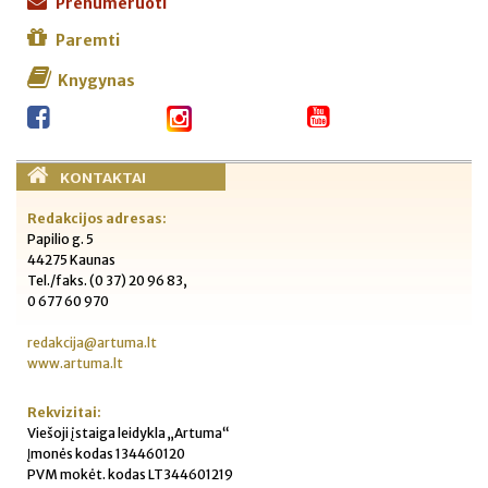
Prenumeruoti
Paremti
Knygynas
KONTAKTAI
Redakcijos adresas:
Papilio g. 5
44275 Kaunas
Tel./faks. (0 37) 20 96 83,
0 677 60 970
redakcija@artuma.lt
www.artuma.lt
Rekvizitai:
Viešoji įstaiga leidykla „Artuma“
Įmonės kodas 134460120
PVM mokėt. kodas LT344601219