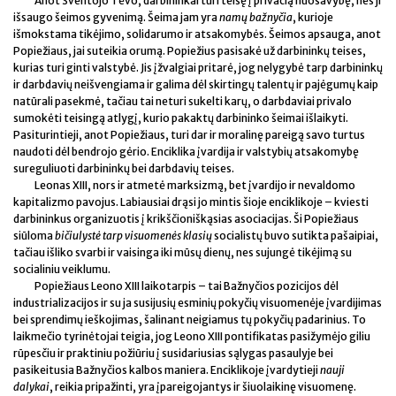
Anot Šventojo Tėvo, darbininkai turi teisę į privačią nuosavybę, nes ji
išsaugo šeimos gyvenimą. Šeima jam yra
namų bažnyčia
, kurioje
išmokstama tikėjimo, solidarumo ir atsakomybės. Šeimos apsauga, anot
Popiežiaus, jai suteikia orumą. Popiežius pasisakė už darbininkų teises,
kurias turi ginti valstybė. Jis įžvalgiai pritarė, jog nelygybė tarp darbininkų
ir darbdavių neišvengiama ir galima dėl skirtingų talentų ir pajėgumų kaip
natūrali pasekmė, tačiau tai neturi sukelti karų, o darbdaviai privalo
sumokėti teisingą atlygį, kurio pakaktų darbininko šeimai išlaikyti.
Pasiturintieji, anot Popiežiaus, turi dar ir moralinę pareigą savo turtus
naudoti dėl bendrojo gėrio. Enciklika įvardija ir valstybių atsakomybę
sureguliuoti darbininkų bei darbdavių teises.
Leonas XIII, nors ir atmetė marksizmą, bet įvardijo ir nevaldomo
kapitalizmo pavojus. Labiausiai drąsi jo mintis šioje enciklikoje – kviesti
darbininkus organizuotis į krikščioniškąsias asociacijas. Ši Popiežiaus
siūloma
bičiulystė tarp visuomenės klasių
socialistų buvo sutikta pašaipiai,
tačiau išliko svarbi ir vaisinga iki mūsų dienų, nes sujungė tikėjimą su
socialiniu veiklumu.
Popiežiaus Leono XIII laikotarpis – tai Bažnyčios pozicijos dėl
industrializacijos ir su ja susijusių esminių pokyčių visuomenėje įvardijimas
bei sprendimų ieškojimas, šalinant neigiamus tų pokyčių padarinius. To
laikmečio tyrinėtojai teigia, jog Leono XIII pontifikatas pasižymėjo giliu
rūpesčiu ir praktiniu požiūriu į susidariusias sąlygas pasaulyje bei
pasikeitusia Bažnyčios kalbos maniera. Enciklikoje įvardytieji
nauji
dalykai
, reikia pripažinti, yra įpareigojantys ir šiuolaikinę visuomenę.