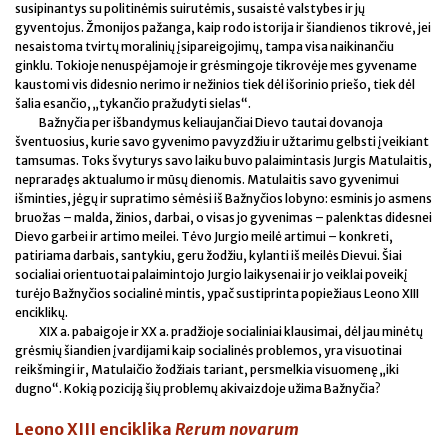
susipinantys su politinėmis suirutėmis, susaistė valstybes ir jų
gyventojus. Žmonijos pažanga, kaip rodo istorija ir šiandienos tikrovė, jei
nesaistoma tvirtų moralinių įsipareigojimų, tampa visa naikinančiu
ginklu. Tokioje nenuspėjamoje ir grėsmingoje tikrovėje mes gyvename
kaustomi vis didesnio nerimo ir nežinios tiek dėl išorinio priešo, tiek dėl
šalia esančio, „tykančio pražudyti sielas“.
Bažnyčia per išbandymus keliaujančiai Dievo tautai dovanoja
šventuosius, kurie savo gyvenimo pavyzdžiu ir užtarimu gelbsti įveikiant
tamsumas. Toks švyturys savo laiku buvo palaimintasis Jurgis Matulaitis,
nepraradęs aktualumo ir mūsų dienomis. Matulaitis savo gyvenimui
išminties, jėgų ir supratimo sėmėsi iš Bažnyčios lobyno: esminis jo asmens
bruožas – malda, žinios, darbai, o visas jo gyvenimas – palenktas didesnei
Dievo garbei ir artimo meilei. Tėvo Jurgio meilė artimui – konkreti,
patiriama darbais, santykiu, geru žodžiu, kylanti iš meilės Dievui. Šiai
socialiai orientuotai palaimintojo Jurgio laikysenai ir jo veiklai poveikį
turėjo Bažnyčios socialinė mintis, ypač sustiprinta popiežiaus Leono XIII
enciklikų.
XIX a. pabaigoje ir XX a. pradžioje socialiniai klausimai, dėl jau minėtų
grėsmių šiandien įvardijami kaip socialinės problemos, yra visuotinai
reikšmingi ir, Matulaičio žodžiais tariant, persmelkia visuomenę „iki
dugno“. Kokią poziciją šių problemų akivaizdoje užima Bažnyčia?
Leono XIII enciklika
Rerum novarum