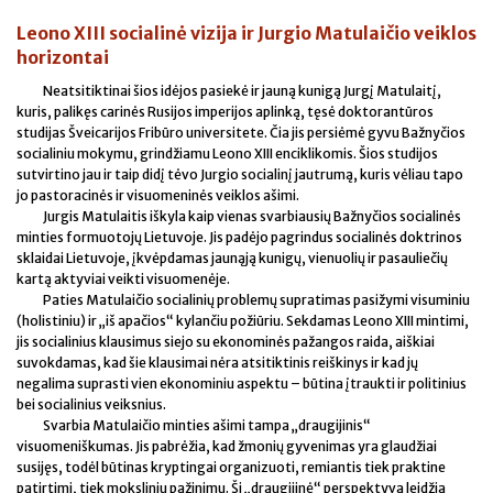
Leono XIII socialinė vizija ir Jurgio Matulaičio veiklos
horizontai
Neatsitiktinai šios idėjos pasiekė ir jauną kunigą Jurgį Matulaitį,
kuris, palikęs carinės Rusijos imperijos aplinką, tęsė doktorantūros
studijas Šveicarijos Fribūro universitete. Čia jis persiėmė gyvu Bažnyčios
socialiniu mokymu, grindžiamu Leono XIII enciklikomis. Šios studijos
sutvirtino jau ir taip didį tėvo Jurgio socialinį jautrumą, kuris vėliau tapo
jo pastoracinės ir visuomeninės veiklos ašimi.
Jurgis Matulaitis iškyla kaip vienas svarbiausių Bažnyčios socialinės
minties formuotojų Lietuvoje. Jis padėjo pagrindus socialinės doktrinos
sklaidai Lietuvoje, įkvėpdamas jaunąją kunigų, vienuolių ir pasauliečių
kartą aktyviai veikti visuomenėje.
Paties Matulaičio socialinių problemų supratimas pasižymi visuminiu
(holistiniu) ir „iš apačios“ kylančiu požiūriu. Sekdamas Leono XIII mintimi,
jis socialinius klausimus siejo su ekonominės pažangos raida, aiškiai
suvokdamas, kad šie klausimai nėra atsitiktinis reiškinys ir kad jų
negalima suprasti vien ekonominiu aspektu – būtina įtraukti ir politinius
bei socialinius veiksnius.
Svarbia Matulaičio minties ašimi tampa „draugijinis“
visuomeniškumas. Jis pabrėžia, kad žmonių gyvenimas yra glaudžiai
susijęs, todėl būtinas kryptingai organizuoti, remiantis tiek praktine
patirtimi, tiek moksliniu pažinimu. Ši „draugijinė“ perspektyva leidžia