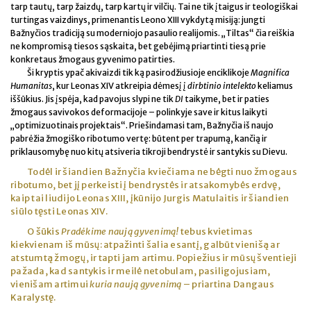
tarp tautų, tarp žaizdų, tarp kartų ir vilčių. Tai ne tik įtaigus ir teologiškai
turtingas vaizdinys, primenantis Leono XIII vykdytą misiją: jungti
Bažnyčios tradiciją su moderniojo pasaulio realijomis. „Tiltas“ čia reiškia
ne kompromisą tiesos sąskaita, bet gebėjimą priartinti tiesą prie
konkretaus žmogaus gyvenimo patirties.
Ši kryptis ypač akivaizdi tik ką pasirodžiusioje enciklikoje
Magnifica
Humanitas
, kur Leonas XIV atkreipia dėmesį į
dirbtinio intelekto
keliamus
iššūkius. Jis įspėja, kad pavojus slypi ne tik
DI
taikyme, bet ir paties
žmogaus savivokos deformacijoje – polinkyje save ir kitus laikyti
„optimizuotinais projektais“. Priešindamasi tam, Bažnyčia iš naujo
pabrėžia žmogiško ribotumo vertę: būtent per trapumą, kančią ir
priklausomybę nuo kitų atsiveria tikroji bendrystė ir santykis su Dievu.
Todėl ir šiandien Bažnyčia kviečiama ne bėgti nuo žmogaus
ribotumo, bet jį perkeisti į bendrystės ir atsakomybės erdvę,
kaip tai liudijo Leonas XIII, įkūnijo Jurgis Matulaitis ir šiandien
siūlo tęsti Leonas XIV.
O šūkis
Pradėkime naują gyvenimą!
tebus kvietimas
kiekvienam iš mūsų: atpažinti šalia esantį, galbūt vienišą ar
atstumtą žmogų, ir tapti jam artimu. Popiežius ir mūsų šventieji
pažada, kad santykis ir meilė netobulam, pasiligojusiam,
vienišam artimui
kuria naują gyvenimą
– priartina Dangaus
Karalystę.