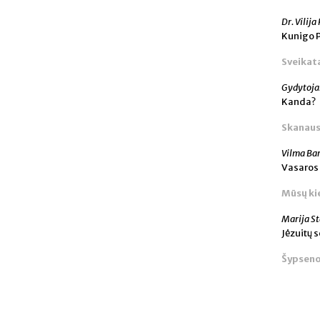
Dr. Vilij
Kunigo 
Sveikat
Gydytoja
Kanda?
Skanaus
Vilma Ba
Vasaros
Mūsų ki
Marija S
Jėzuitų 
Šypseno