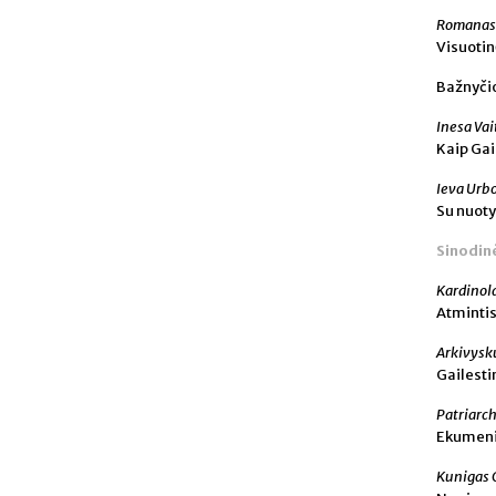
Romanas
Visuotin
Bažnyčio
Inesa Va
Kaip Gai
Ieva Urb
Su nuoty
Sinodinė
Kardinol
Atminti
Arkivysk
Gailest
Patriarch
Ekumeni
Kunigas 