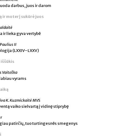
uoda darbus, juos ir darom
ą ir moterį sukūrė juos
aldaitė
a ir lieka gyva vertybė
 Paulius II
ologija (LXXIV–LXXV)
 iššūkis
s Vaitoška
 labiau vyrams
vaiką
iva K. Kuzmickaitė MVS
ventą vaiko sielvartą į vidinę stiprybę
er
iau patirčių, tuo turtingesnės smegenys
i