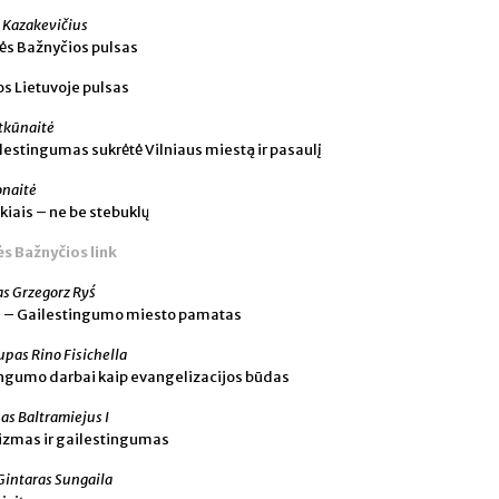
 Kazakevičius
ės Bažnyčios pulsas
s Lietuvoje pulsas
itkūnaitė
lestingumas sukrėtė Vilniaus miestą ir pasaulį
onaitė
kiais – ne be stebuklų
s Bažnyčios link
as Grzegorz Ryś
s – Gailestingumo miesto pamatas
upas Rino Fisichella
ingumo darbai kaip evangelizacijos būdas
as Baltramiejus I
zmas ir gailestingumas
Gintaras Sungaila