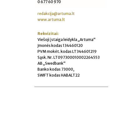
0 677 60 970
redakcija@artuma.lt
www.artuma.lt
Rekvizitai:
Viešoji įstaiga leidykla „Artuma“
Įmonės kodas 134460120
PVM mokėt. kodas LT344601219
Sąsk. Nr. LT097300010002264553
AB „Swedbank“
Banko kodas 73000,
SWIFT kodas HABALT22