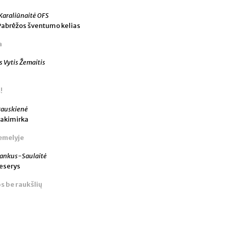
a Karaliūnaitė OFS
Pabrėžos šventumo kelias
a
s Vytis Žemaitis
!
rauskienė
 akimirka
emelyje
tankus-Saulaitė
seserys
s be raukšlių