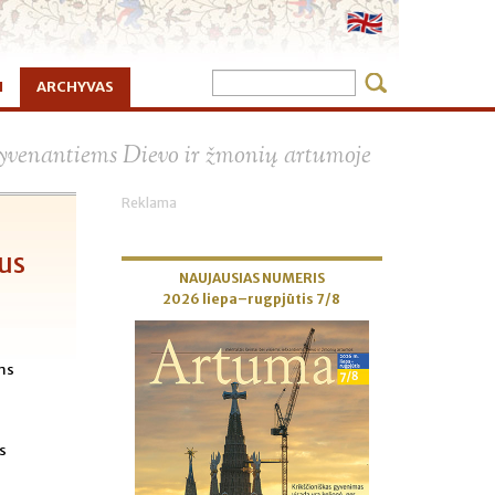
I
ARCHYVAS
×
 gyvenantiems Dievo ir žmonių artumoje
Reklama
us
NAUJAUSIAS NUMERIS
2026 liepa–rugpjūtis 7/8
oms
as