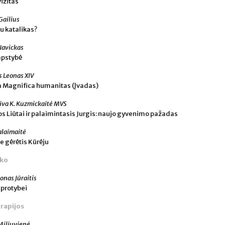
vizitas
Gailius
u katalikas?
Navickas
apstybė
s Leonas XIV
a Magnifica humanitas (Įvadas)
iva K. Kuzmickaitė MVS
s Liūtai ir palaimintasis Jurgis: naujo gyvenimo pažadas
alaimaitė
je gėrėtis Kūrėju
tko
onas Jūraitis
eprotybei
rapijos
Miliuvienė