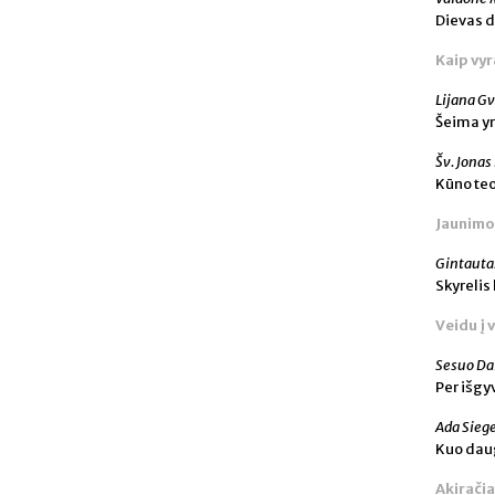
Dievas d
Kaip vyr
Lijana Gv
Šeima yr
Šv. Jonas
Kūno te
Jaunimo
Gintauta
Skyrelis
Veidu į 
Sesuo Da
Per išgy
Ada Sieg
Kuo daug
Akiračia