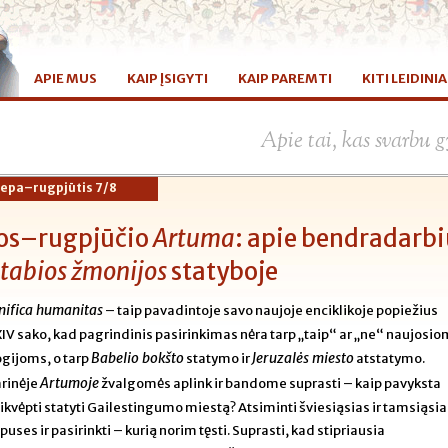
APIE MUS
KAIP ĮSIGYTI
KAIP PAREMTI
KITI LEIDINIA
Apie tai, kas svarbu
iepa–rugpjūtis 7/8
os–rugpjūčio
Artuma
: apie bendradarbi
tabios žmonijos
statyboje
ifica humanitas
– taip pavadintoje savo naujoje enciklikoje popiežius
IV sako, kad pagrindinis pasirinkimas nėra tarp „taip“ ar „ne“ naujosi
Babelio bokšto
Jeruzalės miesto
gijoms, o tarp
statymo ir
atstatymo.
Artumoje
rinėje
žvalgomės aplink ir bandome suprasti – kaip pavyksta
kvėpti statyti Gailestingumo miestą? Atsiminti šviesiąsias ir tamsiąsi
 puses ir pasirinkti – kurią norim tęsti. Suprasti, kad stipriausia