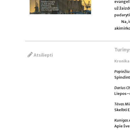
evangeli
už žaizd
padaryti
Na, 
akimirk
Turiny
Atsiliepti
Kronika
Popiežiu
Spindint
Darius C
Liepos–r
Tėvas Mi
Skelbti
Kunigas 
Apie šve