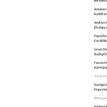
Ne vien 
Antanas 
Kodėl es
Andrius 
Įžvalgų 
Popiežiu
Enciklik
Sesuo Da
Bažnyčio
Fausta P
Kūrinijo
Tarp ki
Kunigas J
Drąsa b
Mūsų pa
Valdonė 