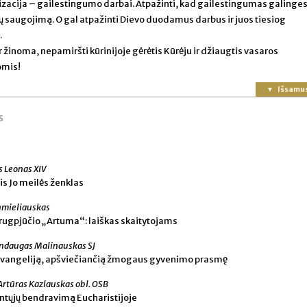
zacija – gailestingumo darbai. Atpažinti, kad gailestingumas galinge
ų saugojimą. O gal atpažinti Dievo duodamus darbus ir juos tiesiog
.
ir žinoma, nepamiršti kūrinijoje gėrėtis Kūrėju ir džiaugtis vasaros
omis!
Išsamu
s
s Leonas XIV
is Jo meilės ženklas
hmieliauskas
ugpjūčio „Artuma“: laiškas skaitytojams
ndaugas Malinauskas SJ
 Evangeliją, apšviečiančią žmogaus gyvenimo prasmę
Artūras Kazlauskas obl. OSB
ntųjų bendravimą Eucharistijoje