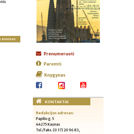
snis
s anonsas
Prenumeruoti
Paremti
Knygynas
KONTAKTAI
Redakcijos adresas:
Papilio g. 5
44275 Kaunas
Tel./faks. (0 37) 20 96 83,