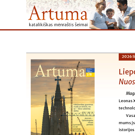
2026 l
Liep
Nuos
Magn
Leonas X
technolo
Vasa
mums įsi
istorijos