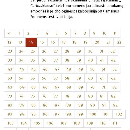
val. Jei būna užimta – perskambina“, – su pažįstamais „
Caritas
klauso“ telefono numeriu jau dalinasi nemokamą
emocinės ir psichologinės pagalbos liniją 60+ amžiaus
žmonėms testavusi Lidija.
«
1
2
3
4
5
6
7
8
9
10
11
12
13
14
15
16
17
18
19
20
21
22
23
24
25
26
27
28
29
30
31
32
33
34
35
36
37
38
39
40
41
42
43
44
45
46
47
48
49
50
51
52
53
54
55
56
57
58
59
60
61
62
63
64
65
66
67
68
69
70
71
72
73
74
75
76
77
78
79
80
81
82
83
84
85
86
87
88
89
90
91
92
93
94
95
96
97
98
99
100
101
102
103
104
105
106
107
108
109
110
111