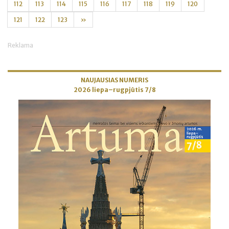
112
113
114
115
116
117
118
119
120
121
122
123
»
Reklama
NAUJAUSIAS NUMERIS
2026 liepa–rugpjūtis 7/8