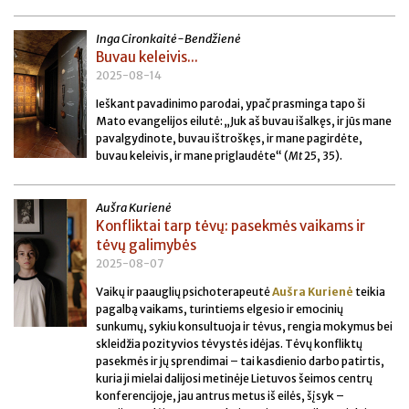
Inga Cironkaitė-Bendžienė
Buvau keleivis...
2025-08-14
Ieškant pavadinimo parodai, ypač prasminga tapo ši
Mato evangelijos eilutė: „Juk aš buvau išalkęs, ir jūs mane
pavalgydinote, buvau ištroškęs, ir mane pagirdėte,
buvau keleivis, ir mane priglaudėte“ (
Mt
25, 35).
Aušra Kurienė
Konfliktai tarp tėvų: pasekmės vaikams ir
tėvų galimybės
2025-08-07
Vaikų ir paauglių psichoterapeutė
Aušra Kurienė
teikia
pagalbą vaikams, turintiems elgesio ir emocinių
sunkumų, sykiu konsultuoja ir tėvus, rengia mokymus bei
skleidžia pozityvios tėvystės idėjas. Tėvų konfliktų
pasekmės ir jų sprendimai – tai kasdienio darbo patirtis,
kuria ji mielai dalijosi metinėje Lietuvos šeimos centrų
konferencijoje, jau antrus metus iš eilės, šįsyk –