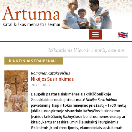
×
Ieškantiems Dievo ir žmonių artumos
RINKTINIAI STRAIPSNIAI
Romanas Kazakevičius
Nikėjos Susirinkimas
2025-08-21
Daugelis pastaraisiais mėnesiais krikščioniškoje
žiniasklaidoje neabejotinai matė
Nikėjos Susirinkimo
pavadinimą, kaip ir tokio minėjimo priežastį – 1700 metų
jubiliejų nuo pirmojo visuotinio Bažnyčios Susirinkimo.
Įvairios krikščionių Bažnyčios ir bendruomenės vienaip ar
kitaip, kartu ar atskirai, mini šią sukaktį liturginėmis
iškilmėmis, konferencijomis, ekumeniniais susitikimais.