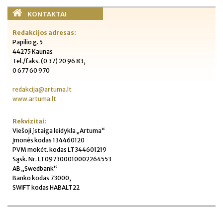
KONTAKTAI
Redakcijos adresas:
Papilio g. 5
44275 Kaunas
Tel./faks. (0 37) 20 96 83,
0 677 60 970
redakcija@artuma.lt
www.artuma.lt
Rekvizitai:
Viešoji įstaiga leidykla „Artuma“
Įmonės kodas 134460120
PVM mokėt. kodas LT344601219
Sąsk. Nr. LT097300010002264553
AB „Swedbank“
Banko kodas 73000,
SWIFT kodas HABALT22