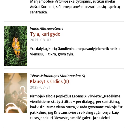
Marijampolėje.
Artumos
skaitytojams, sutikus mielai
Aušrai Kurienei, siūlome pranešimo svarbiausių aspektų
santrauką.
Vaida Alksnevičienė
Tyla, kuri gydo
2025-08-02
Yra dalykų, kurių šiandieniniame pasaulyje beveik neliko.
Vienas jų – tikra, gyva tyla.
Tėvas Mindaugas Malinauskas SJ
Klausytis širdies (II)
2025-07-31
Pirmoje kalboje popiežius Leonas XIV kvietė: „Padėkime
vieni kitiems statyti tiltus – per dialogą, per susitikimą,
kad visi būtume viena tauta, visada gyvenanti taikoje.“ Ir
patikslino, jog Kristaus šviesa reikalinga „žmonijai kaip
tiltas, per kurį Dievas ir Jo meilė galėtų ją pasiekti.“