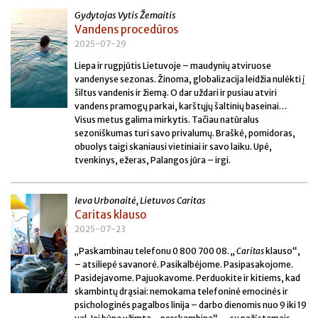
Gydytojas Vytis Žemaitis
Vandens procedūros
2025-07-29
Liepa ir rugpjūtis Lietuvoje – maudynių atviruose
vandenyse sezonas. Žinoma, globalizacija leidžia nulėkti į
šiltus vandenis ir žiemą. O dar uždari ir pusiau atviri
vandens pramogų parkai, karštųjų šaltinių baseinai…
Visus metus galima mirkytis. Tačiau natūralus
sezoniškumas turi savo privalumų. Braškė, pomidoras,
obuolys taigi skaniausi vietiniai ir savo laiku. Upė,
tvenkinys, ežeras, Palangos jūra – irgi.
Ieva Urbonaitė, Lietuvos Caritas
Caritas klauso
2025-07-23
„Paskambinau telefonu 0 800 700 08. „
Caritas
klauso“,
– atsiliepė savanorė. Pasikalbėjome. Pasipasakojome.
Pasidejavome. Pajuokavome. Perduokite ir kitiems, kad
skambintų drąsiai: nemokama telefoninė emocinės ir
psichologinės pagalbos linija – darbo dienomis nuo 9 iki 19