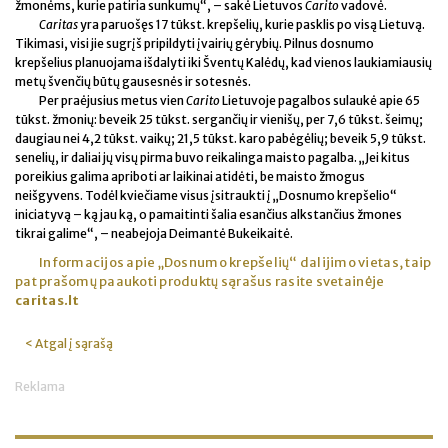
žmonėms, kurie patiria sunkumų“, – sakė Lietuvos
Carito
vadovė.
Caritas
yra paruošęs 17 tūkst. krepšelių, kurie pasklis po visą Lietuvą.
Tikimasi, visi jie sugrįš pripildyti įvairių gėrybių. Pilnus dosnumo
krepšelius planuojama išdalyti iki Šventų Kalėdų, kad vienos laukiamiausių
metų švenčių būtų gausesnės ir sotesnės.
Per praėjusius metus vien
Carito
Lietuvoje pagalbos sulaukė apie 65
tūkst. žmonių: beveik 25 tūkst. sergančių ir vienišų, per 7,6 tūkst. šeimų;
daugiau nei 4,2 tūkst. vaikų; 21,5 tūkst. karo pabėgėlių; beveik 5,9 tūkst.
senelių, ir daliai jų visų pirma buvo reikalinga maisto pagalba. „Jei kitus
poreikius galima apriboti ar laikinai atidėti, be maisto žmogus
neišgyvens. Todėl kviečiame visus įsitraukti į „Dosnumo krepšelio“
iniciatyvą – ką jau ką, o pamaitinti šalia esančius alkstančius žmones
tikrai galime“, – neabejoja Deimantė Bukeikaitė.
Informacijos apie „Dosnumo krepšelių“ dalijimo vietas, taip
pat prašomų paaukoti produktų sąrašus rasite svetainėje
caritas.lt
< Atgal į sąrašą
Reklama