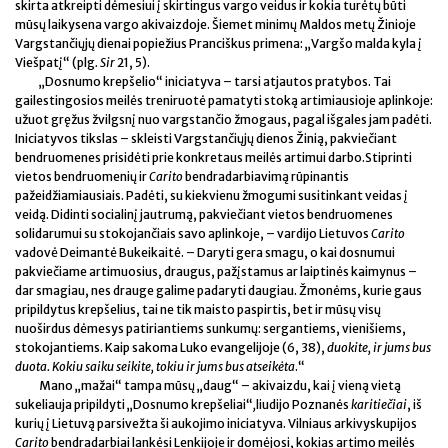
skirta atkreipti dėmesiui į skirtingus vargo veidus ir kokia turėtų būti
mūsų laikysena vargo akivaizdoje. Šiemet minimų Maldos metų Žinioje
Vargstančiųjų dienai popiežius Pranciškus primena: „Vargšo malda kyla į
Viešpatį“ (plg
. Sir
21, 5).
„Dosnumo krepšelio“ iniciatyva – tarsi atjautos pratybos. Tai
gailestingosios meilės treniruotė pamatyti stoką artimiausioje aplinkoje:
užuot gręžus žvilgsnį nuo vargstančio žmogaus, pagal išgales jam padėti.
Iniciatyvos tikslas – skleisti Vargstančiųjų dienos Žinią, pakviečiant
bendruomenes prisidėti prie konkretaus meilės artimui darbo.Stiprinti
vietos bendruomenių ir
Carito
bendradarbiavimą rūpinantis
pažeidžiamiausiais. Padėti, su kiekvienu žmogumi susitinkant veidas į
veidą. Didinti socialinį jautrumą, pakviečiant vietos bendruomenes
solidarumui su stokojančiais savo aplinkoje, – vardijo Lietuvos
Carito
vadovė Deimantė Bukeikaitė. – Daryti gera smagu, o kai dosnumui
pakviečiame artimuosius, draugus, pažįstamus ar laiptinės kaimynus –
dar smagiau, nes drauge galime padaryti daugiau. Žmonėms, kurie gaus
pripildytus krepšelius, tai ne tik maisto paspirtis, bet ir mūsų visų
nuoširdus dėmesys patiriantiems sunkumų: sergantiems, vienišiems,
stokojantiems. Kaip sakoma Luko evangelijoje (6, 38),
duokite, ir jums bus
duota. Kokiu saiku seikite, tokiu ir jums bus atseikėta
.“
Mano „mažai“ tampa mūsų „daug“ – akivaizdu, kai į vieną vietą
sukeliauja pripildyti „Dosnumo krepšeliai“
,
liudijo Poznanės
karitiečiai
, iš
kurių į Lietuvą parsivežta ši aukojimo iniciatyva. Vilniaus arkivyskupijos
Carito
bendradarbiai lankėsi Lenkijoje ir domėjosi, kokias artimo meilės