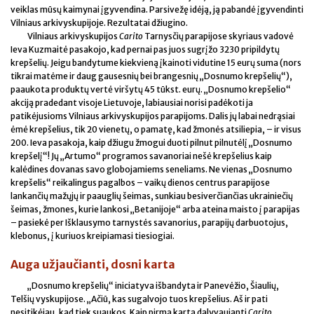
veiklas mūsų kaimynai įgyvendina. Parsivežę idėją, ją pabandė įgyvendinti
Vilniaus arkivyskupijoje. Rezultatai džiugino.
Vilniaus arkivyskupijos
Carito
Tarnysčių parapijose skyriaus vadovė
Ieva Kuzmaitė pasakojo, kad pernai pas juos sugrįžo 3230 pripildytų
krepšelių. Jeigu bandytume kiekvieną įkainoti vidutine 15 eurų suma (nors
tikrai matėme ir daug gausesnių bei brangesnių „Dosnumo krepšelių“),
paaukota produktų vertė viršytų 45 tūkst. eurų. „Dosnumo krepšelio“
akciją pradedant visoje Lietuvoje, labiausiai norisi padėkoti ja
patikėjusioms Vilniaus arkivyskupijos parapijoms. Dalis jų labai nedrąsiai
ėmė krepšelius, tik 20 vienetų, o pamatę, kad žmonės atsiliepia, – ir visus
200. Ieva pasakoja, kaip džiugu žmogui duoti pilnut pilnutėlį „Dosnumo
krepšelį“! Jų „Artumo“ programos savanoriai nešė krepšelius kaip
kalėdines dovanas savo globojamiems seneliams. Ne vienas „Dosnumo
krepšelis“ reikalingus pagalbos – vaikų dienos centrus parapijose
lankančių mažųjų ir paauglių šeimas, sunkiau besiverčiančias ukrainiečių
šeimas, žmones, kurie lankosi „Betanijoje“ arba ateina maisto į parapijas
– pasiekė per Išklausymo tarnystės savanorius, parapijų darbuotojus,
klebonus, į kuriuos kreipiamasi tiesiogiai.
Auga užjaučianti, dosni karta
„Dosnumo krepšelių“ iniciatyva išbandyta ir Panevėžio, Šiaulių,
Telšių vyskupijose. „Ačiū, kas sugalvojo tuos krepšelius. Aš ir pati
nesitikėjau, kad tiek suaukos. Kaip pirmą kartą dalyvaujanti
Carito