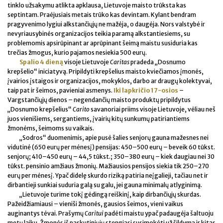
tinklo užsakymu atlikta apklausa, Lietuvoje maisto trūksta kas
septintam. Praėjusiais metais trūko kas devintam. Kylant bendram
pragyvenimo lygiui alkstančiųjų ne mažėja, o daugėja. Nors valstybė ir
nevyriausybinės organizacijos teikia paramą alkstantiesiems, su
problemomis apsirūpinant ar aprūpinant šeimą maistu susiduria kas
trečias žmogus, kurio pajamos nesiekia 500 eurų.
Spalio 4 dieną
visoje Lietuvoje
Caritas
pradeda „Dosnumo
krepšelio“ iniciatyvą. Pripildyti krepšelius maisto kviečiamos įmonės,
įvairios įstaigos ir organizacijos, mokyklos, darbo ar draugų kolektyvai,
taip pat ir šeimos, pavieniai asmenys.
Iki lapkričio 17-osios
–
Vargstančiųjų dienos – negendančių maisto produktų pripildytus
„Dosnumo krepšelius“
Carito
savanoriai priims visoje Lietuvoje, vėliau neš
juos vienišiems, sergantiems, įvairių kitų sunkumų patiriantiems
žmonėms, šeimoms su vaikais.
„Sodros“ duomenimis, apie pusė šalies senjorų gauna mažesnes nei
vidutinė (650 eurų per mėnesį) pensijas: 450–500 eurų – beveik 60 tūkst.
senjorų; 410–450 eurų – 44,5 tūkst.; 350–380 eurų – kiek daugiau nei 30
tūkst. pensinio amžiaus žmonių. Mažiausios pensijos siekia tik 250–270
eurų per mėnesį. Ypač didelę skurdo riziką patiria neįgalieji, tačiau net ir
dirbantieji sunkiai suduria galą su galu, jei gauna minimalų atlyginimą.
„Lietuvoje turime tokį gėdingą reiškinį, kaip dirbančiųjų skurdas.
Pažeidžiamiausi – vieniši žmonės, gausios šeimos, vieni vaikus
auginantys tėvai. Prašymų
Caritui
padėti maistu ypač padaugėja šaltuoju
metų laiku. Žmonės iš paskutiniųjų stengiasi susimokėti už šildymą ir kitas