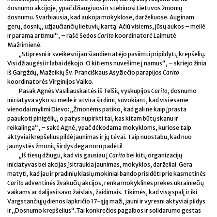
dosnumo akcijoje, ypač džiaugiuosi ir stebiuosi Lietuvos žmonių
dosnumu. Svarbiausia, kad aukoja mokyklose, darželiuose. Auginam
gerų, dosnių, užjaučiančių lietuvių kartą. Ačiū visiems, jūsų aukos – meilė
ir parama artimui“, – rašė Sedos
Carito
koordinatorė Laimutė
Mažrimienė.
„Stipresni ir sveikesni jau šiandien atėjo pasiimti pripildytų krepšelių.
Visi džiaugėsi ir labai dėkojo. O kitiems nuvešime į namus“, – skriejo žinia
iš Gargždų, Mažeikių Šv. Pranciškaus Asyžiečio parapijos
Carito
koordinatorės Virginijos Valko.
Pasak Agnės Vasiliauskaitės iš Telšių vyskupijos
Carito
, dosnumo
iniciatyva vyko su meile ir atvira širdimi, suvokiant, kad visi esame
vienodai mylimi Dievo: „Žmonėms patiko, kad gali ne kaip įprasta
paaukoti pinigėlių, o patys nupirkti tai, kas kitam būtų skanu ir
reikalinga“, – sakė Agnė, ypač dėkodama mokykloms, kuriose taip
aktyviai krepšelius pildė jaunimas ir jų tėvai. Taip nuostabu, kad nuo
jaunystės žmonių širdys dega noru padėti!
„Iš tiesų džiugu, kad vis gausiau į
Carito
bei kitų organizacijų
iniciatyvas bei akcijas įsitraukia jaunimas, mokyklos, darželiai. Gera
matyti, kad jau ir pradinių klasių mokiniai bando prisidėti prie kasmetinės
Carito
adventinės žvakučių akcijos, renka mokyklines prekes ukrainiečių
vaikams ar dalijasi savo žaislais, žaidimais. Tikimės, kad visą spalį ir iki
Vargstančiųjų dienos lapkričio 17-ąją maži, jauni ir vyresni aktyviai pildys
ir „Dosnumo krepšelius“
.
Tai konkrečios pagalbos ir solidarumo gestas