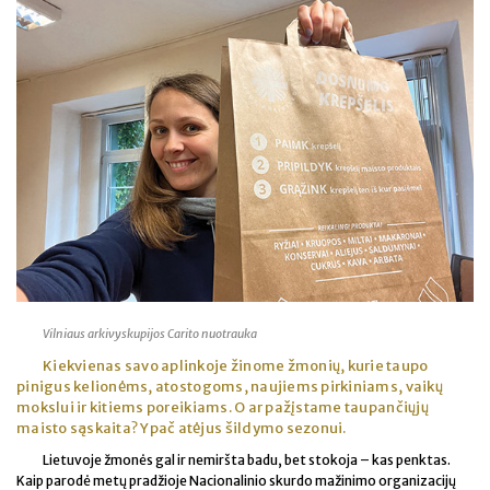
Vilniaus arkivyskupijos Carito nuotrauka
Kiekvienas savo aplinkoje žinome žmonių, kurie taupo
pinigus kelionėms, atostogoms, naujiems pirkiniams, vaikų
mokslui ir kitiems poreikiams. O ar pažįstame taupančiųjų
maisto sąskaita? Ypač atėjus šildymo sezonui.
Lietuvoje žmonės gal ir nemiršta badu, bet stokoja – kas penktas.
Kaip parodė metų pradžioje Nacionalinio skurdo mažinimo organizacijų