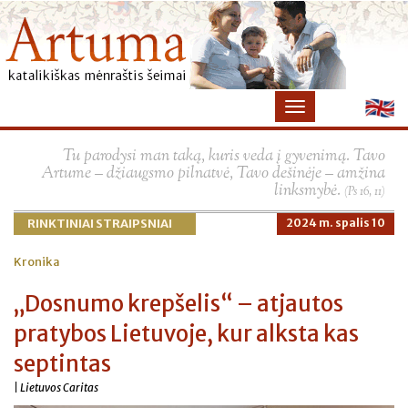
×
Tu parodysi man taką, kuris veda į gyvenimą. Tavo
Artume – džiaugsmo pilnatvė, Tavo dešinėje – amžina
linksmybė.
(Ps 16, 11)
RINKTINIAI STRAIPSNIAI
2024 m. spalis 10
Kronika
„Dosnumo krepšelis“ – atjautos
pratybos Lietuvoje, kur alksta kas
septintas
| Lietuvos Caritas