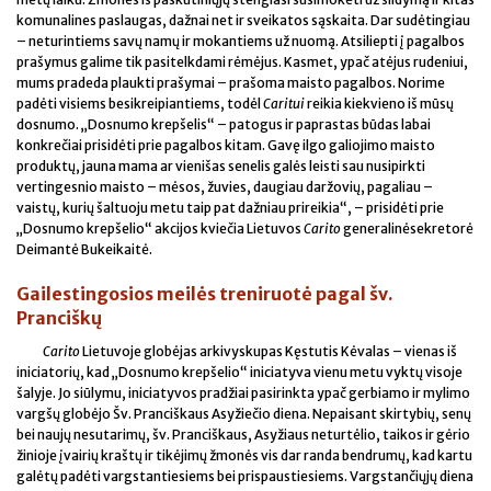
komunalines paslaugas, dažnai net ir sveikatos sąskaita. Dar sudėtingiau
– neturintiems savų namų ir mokantiems už nuomą. Atsiliepti į pagalbos
prašymus galime tik pasitelkdami rėmėjus. Kasmet, ypač atėjus rudeniui,
mums pradeda plaukti prašymai – prašoma maisto pagalbos. Norime
padėti visiems besikreipiantiems, todėl
Caritui
reikia kiekvieno iš mūsų
dosnumo. „Dosnumo krepšelis“ – patogus ir paprastas būdas labai
konkrečiai prisidėti prie pagalbos kitam. Gavę ilgo galiojimo maisto
produktų, jauna mama ar vienišas senelis galės leisti sau nusipirkti
vertingesnio maisto – mėsos, žuvies, daugiau daržovių, pagaliau –
vaistų, kurių šaltuoju metu taip pat dažniau prireikia“, – prisidėti prie
„Dosnumo krepšelio“ akcijos kviečia Lietuvos
Carito
generalinėsekretorė
Deimantė Bukeikaitė.
Gailestingosios meilės treniruotė pagal šv.
Pranciškų
Carito
Lietuvoje globėjas arkivyskupas Kęstutis Kėvalas – vienas iš
iniciatorių, kad „Dosnumo krepšelio“ iniciatyva vienu metu vyktų visoje
šalyje. Jo siūlymu, iniciatyvos pradžiai pasirinkta ypač gerbiamo ir mylimo
vargšų globėjo Šv. Pranciškaus Asyžiečio diena. Nepaisant skirtybių, senų
bei naujų nesutarimų, šv. Pranciškaus, Asyžiaus neturtėlio, taikos ir gėrio
žinioje įvairių kraštų ir tikėjimų žmonės vis dar randa bendrumų, kad kartu
galėtų padėti vargstantiesiems bei prispaustiesiems. Vargstančiųjų diena