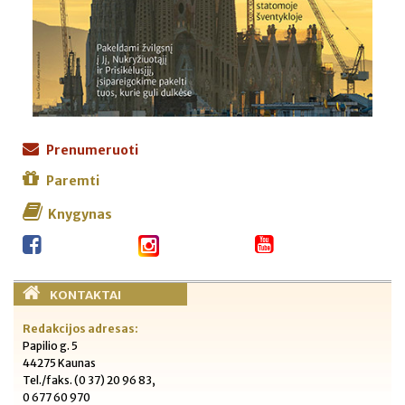
Prenumeruoti
Paremti
Knygynas
KONTAKTAI
Redakcijos adresas:
Papilio g. 5
44275 Kaunas
Tel./faks. (0 37) 20 96 83,
0 677 60 970