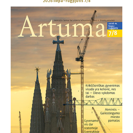
2026 liepa–rugpjūtis 7/8