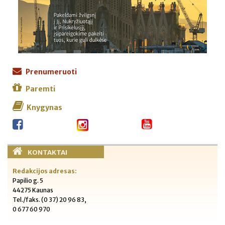
Prenumeruoti
Paremti
Knygynas
KONTAKTAI
Redakcijos adresas:
Papilio g. 5
44275 Kaunas
Tel./faks. (0 37) 20 96 83,
0 677 60 970