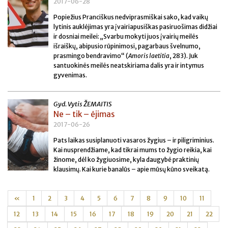
2017-06-28
Popiežius Pranciškus nedviprasmiškai sako, kad vaikų
lytinis auklėjimas yra įvairiapusiškas pasiruošimas didžiai
ir dosniai meilei: „Svarbu mokyti juos įvairių meilės
išraiškų, abipusio rūpinimosi, pagarbaus švelnumo,
prasmingo bendravimo“ (
Amoris laetitia
, 283). Juk
santuokinės meilės neatskiriama dalis yra ir intymus
gyvenimas.
Gyd. Vytis ŽEMAITIS
Ne – tik – ėjimas
2017-06-26
Pats laikas susiplanuoti vasaros žygius – ir piligriminius.
Kai nusprendžiame, kad tikrai mums to žygio reikia, kai
žinome, dėl ko žygiuosime, kyla daugybė praktinių
klausimų. Kai kurie banalūs – apie mūsų kūno sveikatą.
«
1
2
3
4
5
6
7
8
9
10
11
12
13
14
15
16
17
18
19
20
21
22