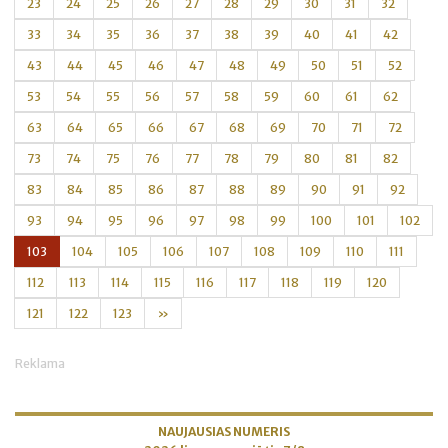
23
24
25
26
27
28
29
30
31
32
33
34
35
36
37
38
39
40
41
42
43
44
45
46
47
48
49
50
51
52
53
54
55
56
57
58
59
60
61
62
63
64
65
66
67
68
69
70
71
72
73
74
75
76
77
78
79
80
81
82
83
84
85
86
87
88
89
90
91
92
93
94
95
96
97
98
99
100
101
102
103
104
105
106
107
108
109
110
111
112
113
114
115
116
117
118
119
120
121
122
123
»
Reklama
NAUJAUSIAS NUMERIS