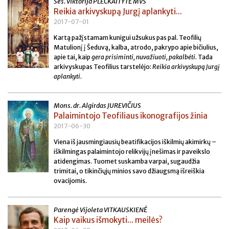
Ses. Viktorija PLEČKAITYTĖ MVS
Reikia arkivyskupą Jurgį aplankyti...
2017-07-01
Kartą pažįstamam kunigui užsukus pas pal. Teofilių
Matulionį į Šeduvą, kalba, atrodo, pakrypo apie bičiulius,
apie tai, kaip
gera prisiminti, nuvažiuoti, pakalbėti
. Tada
arkivyskupas Teofilius tarstelėjo:
Reikia arkivyskupą Jurgį
aplankyti
.
Mons. dr. Algirdas JUREVIČIUS
Palaimintojo Teofiliaus ikonografijos žinia
2017-06-30
Viena iš jausmingiausių beatifikacijos iškilmių akimirkų –
iškilmingas palaimintojo relikvijų įnešimas ir paveikslo
atidengimas. Tuomet suskamba varpai, sugaudžia
trimitai, o tikinčiųjų minios savo džiaugsmą išreiškia
ovacijomis.
Parengė Vijoleta VITKAUSKIENĖ
Kaip vaikus išmokyti... meilės?