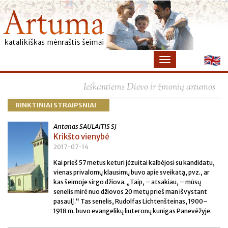
×
Ieškantiems Dievo ir žmonių artumos
RINKTINIAI STRAIPSNIAI
Antanas SAULAITIS SJ
Krikšto vienybė
2017-07-14
Kai prieš 57 metus keturi jėzuitai kalbėjosi su kandidatu,
vienas privalomų klausimų buvo apie sveikatą, pvz., ar
kas šeimoje sirgo džiova. „Taip, – atsakiau, – mūsų
senelis mirė nuo džiovos 20 metų prieš man išvystant
pasaulį.“ Tas senelis, Rudolfas Lichtenšteinas, 1900–
1918 m. buvo evangelikų liuteronų kunigas Panevėžyje.