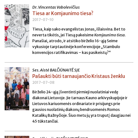
Dr. Vincentas Vobolevičius
Tiesa ar Komjaunimo tiesa?
2017-07-10
Tiesa, kaip sako evangelistas Jonas, išlaisvina. Bet to
neverta tikėtis, jei Tiesą pakeisime
Komjaunimo tiesa
.
Panašiai, atrodo, ir atsitiko birželio 16-ąją Seime
vykusioje tarptautinėje konferencijoje „Stambulo
konvencijos ratifikavimas – kas pasikeistų?“
Ses. Aistė BALČIŪNAITĖ SJE
Pašaukti būti tarnaujančio Kristaus ženklu
2017-07-08
Birželio 24-ąją įšventinti pirmieji nuolatiniai vedę
diakonai Lietuvoje. Jie tarnaus Kauno arkivyskupijoje ir
Lietuvos kariuomenės ordinariate ir prisijungs prie
gausios nuolatinių diakonų bendruomenės Romos
Katalikų Bažnyčioje. Šiuo metu jų yra truputį daugiau nei
45 tūkstančiai.