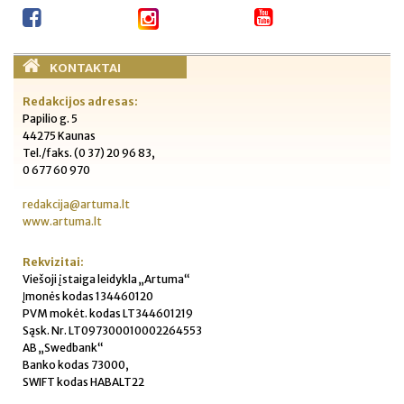
KONTAKTAI
Redakcijos adresas:
Papilio g. 5
44275 Kaunas
Tel./faks. (0 37) 20 96 83,
0 677 60 970
redakcija@artuma.lt
www.artuma.lt
Rekvizitai:
Viešoji įstaiga leidykla „Artuma“
Įmonės kodas 134460120
PVM mokėt. kodas LT344601219
Sąsk. Nr. LT097300010002264553
AB „Swedbank“
Banko kodas 73000,
SWIFT kodas HABALT22