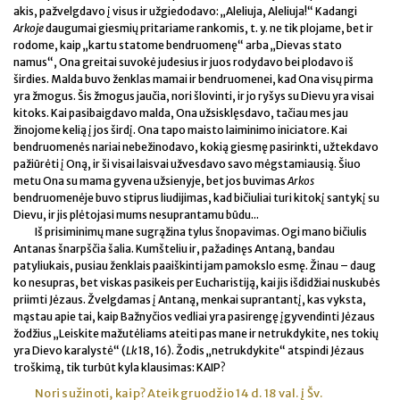
akis, pažvelgdavo į visus ir užgiedodavo: „Aleliuja, Aleliuja!“ Kadangi
Arkoje
daugumai giesmių pritariame rankomis, t. y. ne tik plojame, bet ir
rodome, kaip „kartu statome bendruomenę“ arba „Dievas stato
namus“, Ona greitai suvokė judesius ir juos rodydavo bei plodavo iš
širdies. Malda buvo ženklas mamai ir bendruomenei, kad Ona visų pirma
yra žmogus. Šis žmogus jaučia, nori šlovinti, ir jo ryšys su Dievu yra visai
kitoks. Kai pasibaigdavo malda, Ona užsisklęsdavo, tačiau mes jau
žinojome kelią į jos širdį. Ona tapo maisto laiminimo iniciatore. Kai
bendruomenės nariai nebežinodavo, kokią giesmę pasirinkti, užtekdavo
pažiūrėti į Oną, ir ši visai laisvai užvesdavo savo mėgstamiausią. Šiuo
metu Ona su mama gyvena užsienyje, bet jos buvimas
Arkos
bendruomenėje buvo stiprus liudijimas, kad bičiuliai turi kitokį santykį su
Dievu, ir jis plėtojasi mums nesuprantamu būdu...
Iš prisiminimų mane sugrąžina tylus šnopavimas. Ogi mano bičiulis
Antanas šnarpščia šalia. Kumšteliu ir, pažadinęs Antaną, bandau
patyliukais, pusiau ženklais paaiškinti jam pamokslo esmę. Žinau – daug
ko nesupras, bet viskas pasikeis per Eucharistiją, kai jis išdidžiai nuskubės
priimti Jėzaus. Žvelgdamas į Antaną, menkai suprantantį, kas vyksta,
mąstau apie tai, kaip Bažnyčios vedliai yra pasirengę įgyvendinti Jėzaus
žodžius „Leiskite mažutėliams ateiti pas mane ir netrukdykite, nes tokių
yra Dievo karalystė“ (
Lk
18, 16). Žodis „netrukdykite“ atspindi Jėzaus
troškimą, tik turbūt kyla klausimas: KAIP?
Nori sužinoti, kaip? Ateik gruodžio 14 d. 18 val. į Šv.