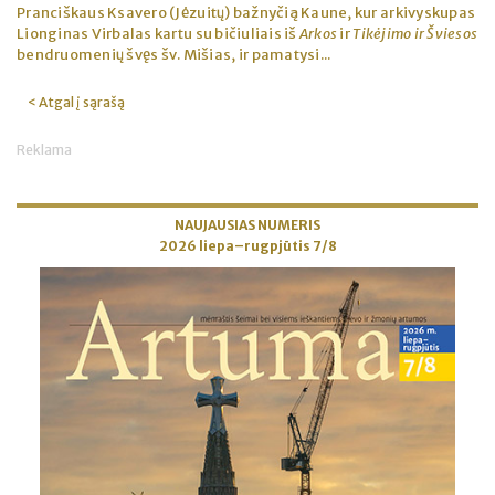
Pranciškaus Ksavero (Jėzuitų) bažnyčią Kaune, kur arkivyskupas
Lionginas Virbalas kartu su bičiuliais iš
Arkos
ir
Tikėjimo ir Šviesos
bendruomenių švęs šv. Mišias, ir pamatysi...
< Atgal į sąrašą
Reklama
NAUJAUSIAS NUMERIS
2026 liepa–rugpjūtis 7/8