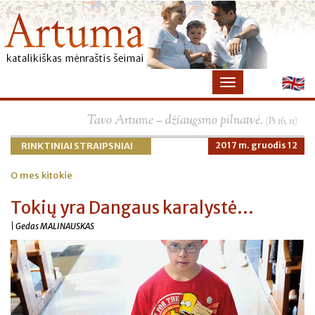
×
Tavo Artume – džiaugsmo pilnatvė.
(Ps 16, 11)
RINKTINIAI STRAIPSNIAI
2017 m. gruodis 12
O mes kitokie
Tokių yra Dangaus karalystė...
| Gedas MALINAUSKAS