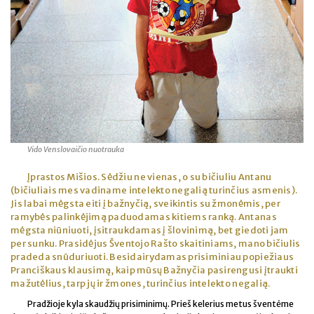
Vido Venslovaičio nuotrauka
Įprastos Mišios. Sėdžiu ne vienas, o su bičiuliu Antanu
(bičiuliais mes vadiname intelekto negalią turinčius asmenis).
Jis labai mėgsta eiti į bažnyčią, sveikintis su žmonėmis, per
ramybės palinkėjimą paduodamas kitiems ranką. Antanas
mėgsta niūniuoti, įsitraukdamas į šlovinimą, bet giedoti jam
per sunku. Prasidėjus Šventojo Rašto skaitiniams, mano bičiulis
pradeda snūduriuoti. Besidairydamas prisiminiau popiežiaus
Pranciškaus klausimą, kaip mūsų Bažnyčia pasirengusi įtraukti
mažutėlius, tarp jų ir žmones, turinčius intelekto negalią.
Pradžioje kyla skaudžių prisiminimų. Prieš kelerius metus šventėme