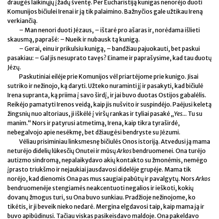
draugės laikinųjų įžadų šventę. Per Eucharistiją kunigas nenorėjo duoti
Komunijos bičiulei Irenai ir ją tik palaimino. Bažnyčios gale užtikau Ireną
verkiančią.
– Man nenori duoti Jėzaus, – ištarė pro ašaras ir, norėdama išlieti
skausmą, paprašė: – Nueik ir nubausk tą kunigą.
– Gerai, einu ir prikulsiu kunigą, – bandžiau pajuokauti, bet paskui
pasakiau: – Gal jis nesuprato tavęs? Einame ir paprašysime, kad tau duotų
Jėzų.
Paskutiniai eilėje prie Komunijos vėl priartėjome prie kunigo. Jisai
sutriko ir nežinojo, ką daryti. Užteko nuraminti jį ir pasakyti, kad bičiulė
Irena supranta, ką priima į savo širdį, ir jai buvo duotas Ostijos gabalėlis.
Reikėjo pamatyti Irenos veidą, kaip jis nušvito ir suspindėjo. Paėjusi keletą
žingsnių nuo altoriaus, ji iškėlė į viršų rankas ir tyliai pasakė „
Yes
... Tu su
manim.“ Nors ir patyrusi atmetimą, Irena, kaip tikra tyraširdė,
nebegalvojo apie nesėkmę, bet džiaugėsi bendryste su Jėzumi.
Vėliau prisiminiau linksmesnę bičiulės Onos istoriją. Atvedusi ją mama
neturėjo didelių lūkesčių Onutei ir mūsų
Arkos
bendruomenei. Ona turėjo
autizmo sindromą, nepalaikydavo akių kontakto su žmonėmis, nemėgo
įprasto triukšmo ir nejaukiai jausdavosi didelėje grupėje. Mama tik
norėjo, kad dienomis Ona pas mus saugiai pabūtų ir pavalgytų. Nors
Arkos
bendruomenėje stengiamės neakcentuoti negalios ir ieškoti, kokių
dovanų žmogus turi, su Ona buvo sunkiau. Pradžioje nežinojome, ko
tikėtis, ir ji beveik nieko nedarė. Mergina elgdavosi taip, kaip mama ją ir
buvo apibūdinusi. Tačiau viskas pasikeisdavo maldoje. Ona pakeldavo