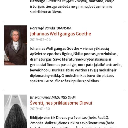
Pažvelgę į
Pradžios knygos
12 skyrių, matome, kad jo
istorija iš tiesų prasideda ne gimimu, bet asmeniniu
susitikimu su Dievu.
Parengė Vanda IBIANSKA
Johannas Wolfgangas Goethe
2019-02-06
Johannas Wolfgangas Goethe – viena ryškiausių
Apšvietos epochos figūrų, iškilus poetas, prozininkas,
dramaturgas. Savo literatūrine kūryba labiausiai ir
geriausiai žinomas pasaulyje, nors pats ją laikė antraeile,
beveik hobiu. Kur kas labiau vertino savąją mokslinę ir
diplomatinę veiklą. O mokslininkas buvo itin plataus
spektro. Be to, filosofas ir puikus politikas.
Br. Ramūnas MIZGIRIS OFM
Šventi, nes priklausome Dievui
2019-01-30
Biblijoje vien tik Dievas yra šventas (hebr.
kadôš
).
Žmonės, daiktai, dienos ir kita savo šventumą (hebr.