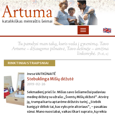
×
Tu parodysi man taką, kuris veda į gyvenimą. Tavo
Artume – džiaugsmo pilnatvė, Tavo dešinėje – amžina
linksmybė.
(Ps 16, 11)
RINKTINIAI STRAIPSNIAI
Inesa VAITKŪNAITĖ
Stebuklinga Mišių dėžutė
2019-02-26
Sekmadienį prieš šv. Mišias savo šešiamečiui padaviau
medinę dėžutę su užrašu: „Šventų Mišių dėžutė“. Atvėrę
ją, trumpai kartu aptarėme dėžutės turinį. „Stebėk
kunigą ir dėliok tai, kas vyks prie altoriaus“, – pasakiau
sūnui. Mano nuostabai, vaikas iškart suprato, ką reikia