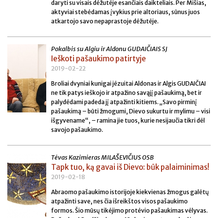
daryti su visais dėžutėje esančiais daikteliais. Per Mišias,
aktyviai stebėdamas įvykius prie altoriaus, sūnus juos
atkartojo savo nepaprastoje dėžutėje.
Pokalbis su Algiu ir Aldonu GUDAIČIAIS SJ
Ieškoti pašaukimo patirtyje
2019-02-22
Broliai dvyniai kunigai jėzuitai Aldonas ir Algis GUDAIČIAI
ne tik patys ieškojo ir atpažino savąjį pašaukimą, bet ir
palydėdami padeda jį atpažinti kitiems. „Savo pirminį
pašaukimą – būti žmogumi, Dievo sukurtu ir mylimu – visi
išgyvename“, – ramina jie tuos, kurie nesijaučia tikri dėl
savojo pašaukimo.
Tėvas Kazimieras MILAŠEVIČIUS OSB
Tapk tuo, ką gavai iš Dievo: būk palaiminimas!
2019-02-18
Abraomo pašaukimo istorijoje kiekvienas žmogus galėtų
atpažinti save, nes čia išreikštos visos pašaukimo
formos. Šio mūsų tikėjimo protėvio pašaukimas vėlyvas.