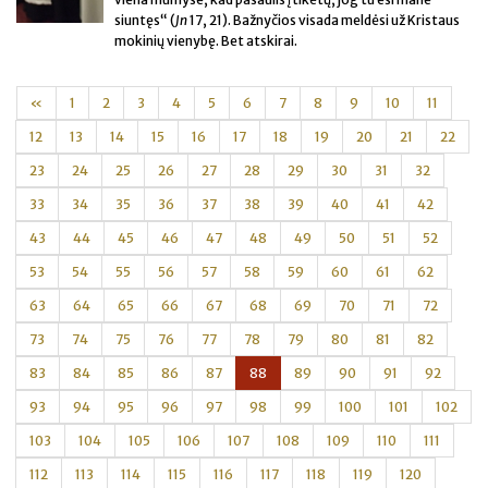
siuntęs“ (
Jn
17, 21). Bažnyčios visada meldėsi už Kristaus
mokinių vienybę. Bet atskirai.
«
1
2
3
4
5
6
7
8
9
10
11
12
13
14
15
16
17
18
19
20
21
22
23
24
25
26
27
28
29
30
31
32
33
34
35
36
37
38
39
40
41
42
43
44
45
46
47
48
49
50
51
52
53
54
55
56
57
58
59
60
61
62
63
64
65
66
67
68
69
70
71
72
73
74
75
76
77
78
79
80
81
82
83
84
85
86
87
88
89
90
91
92
93
94
95
96
97
98
99
100
101
102
103
104
105
106
107
108
109
110
111
112
113
114
115
116
117
118
119
120