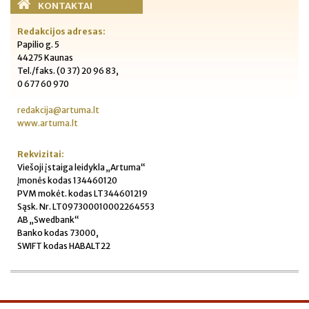
KONTAKTAI
Redakcijos adresas:
Papilio g. 5
44275 Kaunas
Tel./faks. (0 37) 20 96 83,
0 677 60 970
redakcija@artuma.lt
www.artuma.lt
Rekvizitai:
Viešoji įstaiga leidykla „Artuma“
Įmonės kodas 134460120
PVM mokėt. kodas LT344601219
Sąsk. Nr. LT097300010002264553
AB „Swedbank“
Banko kodas 73000,
SWIFT kodas HABALT22