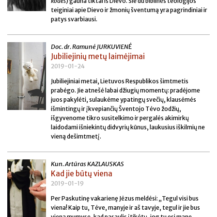
kodeš
) gauna tiktai iš Dievo. Šie du biblinės teologijos
teiginiai apie Dievo ir žmonių šventumą yra pagrindiniai ir
patys svarbiausi.
Doc. dr. Ramunė JURKUVIENĖ
Jubiliejinių metų laimėjimai
2019-01-24
Jubiliejiniai metai, Lietuvos Respublikos šimtmetis
prabėgo. Jie atnešė labai džiugių momentų: pradėjome
juos pakylėti, sulaukėme ypatingų svečių, klausėmės
išmintingų ir įkvepiančių Šventojo Tėvo žodžių,
išgyvenome tikro susitelkimo ir pergalės akimirkų
laidodami išniekintų didvyrių kūnus, laukusius iškilmių ne
vieną dešimtmetį.
Kun. Artūras KAZLAUSKAS
Kad jie būtų viena
2019-01-19
Per Paskutinę vakarienę Jėzus meldėsi: „Tegul visi bus
viena! Kaip tu, Tėve, manyje ir aš tavyje, tegul ir jie bus
viena mumyse, kad pasaulis įtikėtų, jog tu esi mane