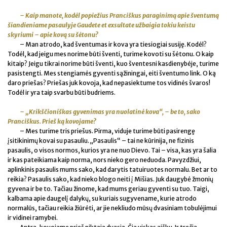
– Kaip manote, kodėl popiežius Pranciškus paraginimą apie šventumą
šiandieniame pasaulyje Gaudete et exsultate užbaigia tokiu keistu
skyriumi – apie kovą su šėtonu?
– Man atrodo, kad šventumas ir kova yra tiesiogiai susiję. Kodėl?
Todėl, kad jeigu mes norime būti šventi, turime kovoti su šėtonu. O kaip
kitaip? Jeigu tikrai norime būti šventi, kuo šventesni kasdienybėje, turime
pasistengti. Mes stengiamės gyventi sąžiningai, eiti šventumo link. O ką
daro priešas? Priešas juk kovoja, kad nepasiektume tos vidinės švaros!
Todėl ir yra taip svarbu būti budriems.
– „Krikščioniškas gyvenimas yra nuolatinė kova“, – be to, sako
Pranciškus. Prieš ką kovojame?
– Mes turime tris priešus. Pirma, viduje turime būti pasirengę
įsitikinimų kovai su pasauliu. „Pasaulis“ – tai ne kūrinija, ne fizinis
pasaulis, o visos normos, kurios yra ne nuo Dievo. Tai – visa, kas yra šalia
ir kas pateikiama kaip norma, nors nieko gero neduoda. Pavyzdžiui,
aplinkinis pasaulis mums sako, kad darytis tatuiruotes normalu. Bet ar to
reikia? Pasaulis sako, kad nieko blogo neiti į Mišias. Juk daugybė žmonių
gyvena ir be to. Tačiau žinome, kad mums geriau gyventi su tuo. Taigi,
kalbama apie daugelį dalykų, su kuriais sugyvename, kurie atrodo
normalūs, tačiau reikia žiūrėti, ar jie nekliudo mūsų dvasiniam tobulėjimui
ir vidinei ramybei.