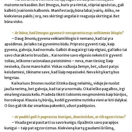
matome ne kasdien. Bet žmogus, kuris yra rimtai, stipriai apsėstas, gali
kalbėti įvairiomis kalbomis. Manifestacijų būna labai įvairių. Aišku, ne
kiekvienas pakils į orą, nes skirtingi angelai ir reaguoja skirtingai. Bet
būna visko.
– Ar būna, kad žmogus gyvena ir nesupranta esąs veikiamas blogio?
– Daug žmonių gyvena veikiami blogio ir nemano, kad tai yra
apsėdimas. Jie laiko tai gyvenimo būdu. Priprato gyventi taip, kaip
gyvena, galvoja, kad normalu. Galbūt draugai irgi taip elgiasi, gal laiko tai
savo charakterio bruožais... Kai norime savo elgesio nekeisti ir gyventi
toliau, ieškome racionalaus pateisinimo – neva, man tiesiog šiaip
nesiseka, čia ne mano kaltė. Viskas važiuoja žemyn, bet, užuot patys
keisdamiesi, tikiname save, kad šiaip nepasisekė. Neva kitą kartą bus
lengviau.
Kai kuriuos žmones nuolat ištinka daug nelaimių, viduje jie nuolat
jaučia nerimą, bet galvoja, kad tai yra normalu. O kai ieško pagalbos, irgi
eina lengviausiu keliu. Pradeda tikėti tokiomis nesąmonėmis kaip būrėjos,
horoskopai. Klausia tų būrėjų, kodėl gyvenime nutinka vieni ar kiti dalykai.
O šios gali tik dar smarkiau pakenkti, užuot padėjusios.
– Ar padėti gali ir paprastas kunigas, dvasininkas, ar tik egzorcistas?
– Visada gerai pasitarti su savo kunigu. Išpažintis savo parapijos
kunigui – taip pat egzorcizmas. Kiekvieną kartą gaudami išrišimą,