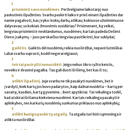
1
prisiminti savo nuodėmes.
Peržvelgiame laikotarpį nuo
paskutinės išpažinties. Svarbu paskirti laiko ir prieš einant išpažinties dar
namie pagalvoti, kas įvyko: kokių darbų atlikau; kokiuose užsiėmimuose
dalyvavau; su kokiais žmonėmis susidūriau? Prisimenant, ką veikei,
lengviau prisiminti ir nesklandumus, nuodėmes; kartais padeda Dešimt
Dievo įsakymų – juos perskaičius lengviau pasitikrinti, kur suklydai;
2
gailėtis.
Gailėtis dėl nuodėmių reikia nuoširdžiai, nepaviršutiniškai.
Labai svarbu suprasti, kodėl negerai elgiausi;
3
tvirtai pasiryžti nenusidėti.
Jeigu nebus tikro ryžto keistis,
neveiks ir dvasinė pagalba. Tau gali duoti išrišimą, bet kas iš to;
4
atlikti išpažintį.
Joje svarbu ne tik pasakyti nuodėmes, bet ir
įvardyti, kiek kartų jos buvo padarytos, kaip dažnai nusidėta – kartą per
savaitę, kasdien, kartą gyvenime... Bent apytikriai. Tai reikalinga todėl,
kad atskirai išrišama kiekviena nuodėmė. Kartais reikalinga pasakyti ir
aplinkybes, nes kai kurių nuodėmių sunkumas priklauso nuo aplinkybių;
5
atlikti kunigo paskirtą atgailą.
Ta atgaila turi būti sąmoninga ir
atlikta nuoširdžiai.