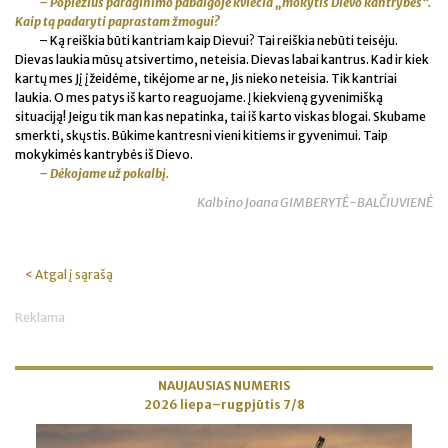
– Popiežius paraginimo pabaigoje kviečia „mokytis Dievo kantrybės“.
Kaip tą padaryti paprastam žmogui?
– Ką reiškia būti kantriam kaip Dievui? Tai reiškia nebūti teisėju.
Dievas laukia mūsų atsivertimo, neteisia. Dievas labai kantrus. Kad ir kiek
kartų mes Jį įžeidėme, tikėjome ar ne, Jis nieko neteisia. Tik kantriai
laukia. O mes patys iš karto reaguojame. Į kiekvieną gyvenimišką
situaciją! Jeigu tik man kas nepatinka, tai iš karto viskas blogai. Skubame
smerkti, skųstis. Būkime kantresni vieni kitiems ir gyvenimui. Taip
mokykimės kantrybės iš Dievo.
– Dėkojame už pokalbį.
Kalbino Joana GIMBERYTĖ-BALČIUVIENĖ
< Atgal į sąrašą
Reklama
NAUJAUSIAS NUMERIS
2026 liepa–rugpjūtis 7/8