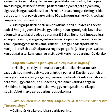
gauname Dievo malonę. Jei neramu, pradėkite nuo pradžių. Eikite pas
savo kunigą, atlikite išpažintį, pasistenkite gyventi gerą gyvenimą,
elgtis sąžiningai. Dažniausiai to užtenka. Kartais žmogui tiesiog reikia
gerų patarimų ar pakeisti gyvenimo būdą. Žmogui gali reikėti kito, kad
jam padėtų susiorientuoti.
Visi kunigai paskirti ne tik aukoti Mišias, bet ir būti dvasios tėvais –
padėti žmogui gyventi dvasinį gyvenimą. Strateguoti, kaip kovoti su
ydomis. Kartais labai padeda patarimai iš šalies. Būna, kad žmogus ilgai
kovoja su savimi, stengiasi, nežinodamas, kaip iš tiesų reikėtų keistis.
Atakuoja blogybes netinkamais būdais. Tam gali padėti pokalbis su
kunigu, kuris išties dažnai pats stengiasi pergalėti įvairias ydas. Galbūt
kunigas patartų, kaip lengviau atsikratyti kurio nors varginančio dalyko.
– Kaip būti budriems, palaikyti kasdienę dvasios higieną?
– Reikalingi du dalykai – malda ir atgaila. Reikia rimtai melstis,
saugotis nuo minėtų dalykų, burtininkių ir panašiai. Kasdien pasimelsti
vien ryte ir vakare jau yra geriau, nei nieko nedaryti. O antrasis dalykas –
nėra mūsų, gyvenančių be nuodėmės, tad labai svarbi yra atgaila.
Ieškokime būdų, kaip paaukoti Dievui gyvenimą. Kalbu ne tik apie
išpažintį, bet ir apie gerus darbus, pasiaukojimą.
– Pakalbėkime ir apie išpažintį. Kaip nusiteikti ir atlikti išpažintį, kad
ji būtų vaisinga?
– Galima išskirti keletą labai svarbių punktų: