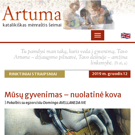
×
Tu parodysi man taką, kuris veda į gyvenimą. Tavo
Artume – džiaugsmo pilnatvė, Tavo dešinėje – amžina
linksmybė.
(Ps 16, 11)
RINKTINIAI STRAIPSNIAI
2019 m. gruodis 12
Mūsų gyvenimas – nuolatinė kova
| Pokalbis su egzorcistu Domingo AVELLANEDA IVE