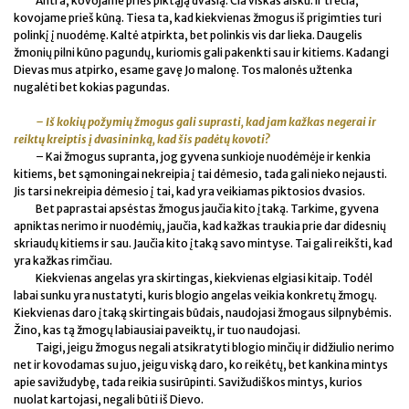
Antra, kovojame prieš piktąją dvasią. Čia viskas aišku. Ir trečia,
kovojame prieš kūną. Tiesa ta, kad kiekvienas žmogus iš prigimties turi
polinkį į nuodėmę. Kaltė atpirkta, bet polinkis vis dar lieka. Daugelis
žmonių pilni kūno pagundų, kuriomis gali pakenkti sau ir kitiems. Kadangi
Dievas mus atpirko, esame gavę Jo malonę. Tos malonės užtenka
nugalėti bet kokias pagundas.
– Iš kokių požymių žmogus gali suprasti, kad jam kažkas negerai ir
reiktų kreiptis į dvasininką, kad šis padėtų kovoti?
– Kai žmogus supranta, jog gyvena sunkioje nuodėmėje ir kenkia
kitiems, bet sąmoningai nekreipia į tai dėmesio, tada gali nieko nejausti.
Jis tarsi nekreipia dėmesio į tai, kad yra veikiamas piktosios dvasios.
Bet paprastai apsėstas žmogus jaučia kito įtaką. Tarkime, gyvena
apniktas nerimo ir nuodėmių, jaučia, kad kažkas traukia prie dar didesnių
skriaudų kitiems ir sau. Jaučia kito įtaką savo mintyse. Tai gali reikšti, kad
yra kažkas rimčiau.
Kiekvienas angelas yra skirtingas, kiekvienas elgiasi kitaip. Todėl
labai sunku yra nustatyti, kuris blogio angelas veikia konkretų žmogų.
Kiekvienas daro įtaką skirtingais būdais, naudojasi žmogaus silpnybėmis.
Žino, kas tą žmogų labiausiai paveiktų, ir tuo naudojasi.
Taigi, jeigu žmogus negali atsikratyti blogio minčių ir didžiulio nerimo
net ir kovodamas su juo, jeigu viską daro, ko reikėtų, bet kankina mintys
apie savižudybę, tada reikia susirūpinti. Savižudiškos mintys, kurios
nuolat kartojasi, negali būti iš Dievo.