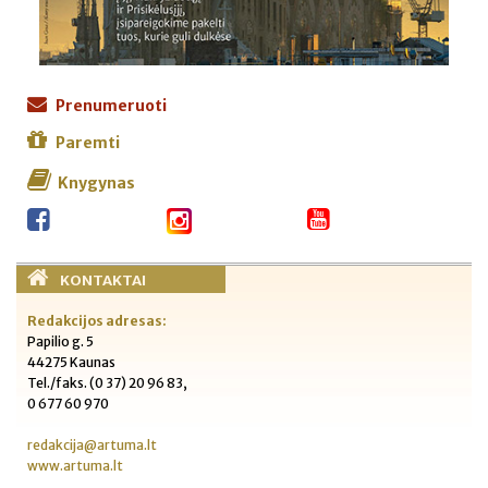
Prenumeruoti
Paremti
Knygynas
KONTAKTAI
Redakcijos adresas:
Papilio g. 5
44275 Kaunas
Tel./faks. (0 37) 20 96 83,
0 677 60 970
redakcija@artuma.lt
www.artuma.lt