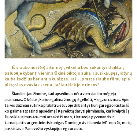
Iš siaubo nustėrę artimieji, vilkeliu besisukantys daiktai,
palubėje kybanti vienmarškinė piktojo auka ir susikaupęs, lotynų
kalba žodžius beriantis kunigas. Tai – įprasta siaubo filmų apie
piktąsias dvasias scena, tačiau kiek joje tiesos?
Šiandien jau žinome, kad apsėdimas nėra vien siaubo mėgėjų
pramanas. O būdas, kuriuo galima žmogų išgelbėti, – egzorcizmas. Apie
tai vis dažniau sutinka prabilti Lietuvoje dirbantys kunigai egzorcistai. Iš
ko galima atpažinti apsėdimą? Ką reiktų daryti pirmiausia, kur kreiptis? Į
šiuos klausimus
Artumai
atsakė 15 metų Lietuvoje gyvenantis ir
tarnaujantis argentinietis kunigas Domingo Avellaneda IVE, nuo šių metų
paskirtas ir Panevėžio vyskupijos egzorcistu.