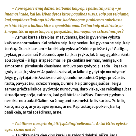
– Apie egzorcizmą dažnai kalbama kaip apie paskutinį kelią – jo
imamasi tada, kai jau išbandytos kitos pagalbos rūšys. Taip pat teigiama,
kad pagalba reikalinga tik žinant, kad žmogaus problemas sukelia ne
psichinė liga, o kažkas kita, nepaaiškinama. Tačiau kaip atskiriate, ar
žmogus tikrai apsėstas, o ne, pavyzdžiui, kamuojamas schizofrenijos?
– Asmuo kartais kreipiasi matydamas, kad jo gyvenime vyksta
kažkas nenormalaus. Kai nebėra taip, kaip seniau, kai gyvena ne taip, kaip
turėtų. Iškart klausiam – kodėl taip vyksta? Kokios priežastys? Gal liga,
įvykiai, praradimai? Kalbamės apie tai, kas įvyko. Juk žmogų gali kankinti
abu dalykai – ir liga, ir apsėdimas. Jeigu kankina nerimas, nemiga, kiti
simptomai, pirmiausia klausiame, ar buvo pas gydytoją. Tada – ką sakė
gydytojas, ką skyrė? Ar padeda vaistai, ar laikosi gydytojo nurodymų?
Jeigu gydytojai priežasties nerado, bandome padėti. O jeigu priežastis
rasta, pavyzdžiui, schizofrenija, žiūrime, kaip žmogus jaučiasi. Jeigu
asmuo griežtai laikosi gydytojo nurodymų, daro viską, kas reikalinga, bet
situacija negerėja, tai rodo, kad gali būti dar kažkas. Tuomet gydymo
nereikia nutraukti! Galime su žmogumi pasimelsti kelis kartus. Po kelių
kartų matyti, ar yra pagerėjimas, ar ne. Paprastai jau po kelių kartų
paaiškėja, ar tai apsėdimas, ar ne.
– Pakilimas nuo grindų, kiti įspūdingi veiksmai... Ar tai išties vyksta
egzorcizmo metu?
– Tai tikrai nėra vien kino kūrėjų sugalvoti dalykai. Aišku, juos