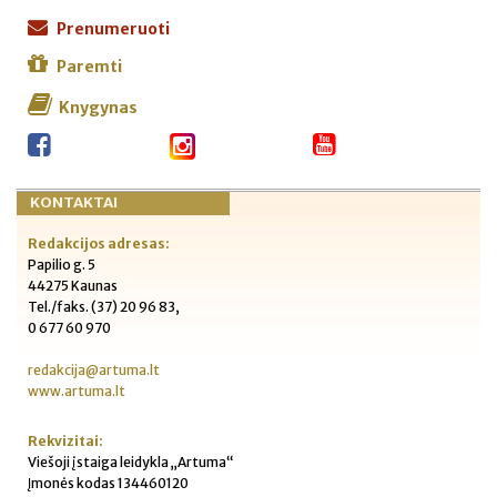
Prenumeruoti
Paremti
Knygynas
KONTAKTAI
Redakcijos adresas:
Papilio g. 5
44275 Kaunas
Tel./faks. (37) 20 96 83,
0 677 60 970
redakcija@artuma.lt
www.artuma.lt
Rekvizitai:
Viešoji įstaiga leidykla „Artuma“
Įmonės kodas 134460120