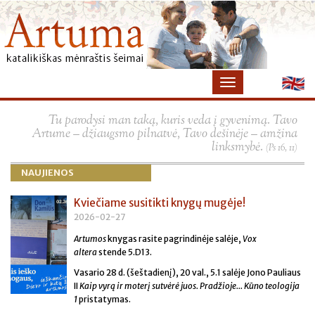
×
Tu parodysi man taką, kuris veda į gyvenimą. Tavo
Artume – džiaugsmo pilnatvė, Tavo dešinėje – amžina
linksmybė.
(Ps 16, 11)
NAUJIENOS
Kviečiame susitikti knygų mugėje!
2026-02-27
Artumos
knygas rasite pagrindinėje salėje,
Vox
altera
stende 5.D13.
Vasario 28 d. (šeštadienį), 20 val., 5.1 salėje
Jono Pauliaus
II
Kaip vyrą ir moterį sutvėrė juos. Pradžioje...
Kūno teologija
1
pristatym
as.