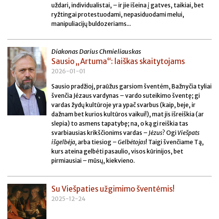
uždari, individualistai, – ir jie išeina į gatves, taikiai, bet
ryžtingai protestuodami, nepasiduodami melui,
manipuliacijų buldozeriams...
Diakonas Darius Chmieliauskas
Sausio „Artuma“: laiškas skaitytojams
2026-01-01
Sausio pradžioj, praūžus garsiom šventėm, Bažnyčia tyliai
švenčia Jėzaus vardynas – vardo suteikimo šventę; gi
vardas žydų kultūroje yra ypač svarbus (kaip, beje, ir
dažnam bet kurios kultūros vaikui!), mat jis išreiškia (ar
slepia) to asmens tapatybę; na, o ką gi reiškia tas
svarbiausias krikščionims vardas –
Jėzus
? Ogi
Viešpats
išgelbėja,
arba tiesiog –
Gelbėtojas
! Taigi švenčiame Tą,
kurs ateina gelbėti pasaulio, visos kūrinijos, bet
pirmiausiai – mūsų, kiekvieno.
Su Viešpaties užgimimo šventėmis!
2025-12-24