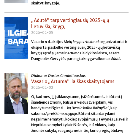
skaityti knygoje.
„Adutė“ tarp vertingiausių 2025-ųjų
lietuviškų knygų
2026-02-05
Vasario 4 d. akcijos
Metų knygos rinkimai
organizatoriai ir
ekspertai paskelbė vertingiausių 2025-ųjų lietuviškų
knygų sąrašą. Jame ir
Artumos
leidyklos leista, sesers
Danguolės Gervytės parengta knyga-albumas
Adutė
.
Diakonas Darius Chmieliauskas
Vasario „Artuma“: laiškas skaitytojams
2026-02-02
O, kad mes į Jį įsiklausytume, įsižiūrėtume!.. Ir būtent į
šiandienos žmonių balsus ir veidus žvelgdami, vis
bandytume išgirsti –
ką Dvasia kalba Bažnyčiai
, kaip
sakoma
Apreiškimo knygoje.
Būtent šitai darydami
negalime nematyti, kokie pavojai mūsų Tėvynės Laisvei ir
Nepriklausomybei kyla ir iš išorės, ir iš vidaus, kaip
žmonės sukyla, reaguoja net ir tie, kurie, regis, būdavę