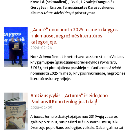
Kovo 1 d. (sekmadienį), 13 val., 1,2 salėje
Danguolės
Gervytės ir Jūratės Tamošiūnaitės Karašauskienės
albumo
Adutė. Adelė Dirsytė
pristatym
as.
„Adutė“ nominuota 2025 m. metų knygos
rinkimuose, negrožinės literatūros
kategorijoje.
2026-02-26
Nors
Artuma
šiemet ir neturi savo atskiro stendo Vilniaus
knygų mugėje (glaudžiamės prie leidyklos
Vox altera
,
5.D13), bet pirmoji diena prasidėjo su fanfaromis!
Adutė
nominuota 2025 m. metų knygos rinkimuose, negrožinės
literatūros kategorijoje.
Amžiaus įvykis! „Artuma“ išleido Jono
Pauliaus II Kūno teologijos 1 dalį!
2026-02-09
Artumos
žurnalo skaitytojai jau nuo 2019-ųjų vasaros
galėjo po truputį susipažinti su šiuo svarbiu mūsų laikų
šventojo popiežiaus teologijos veikalu. Dabar galima tai