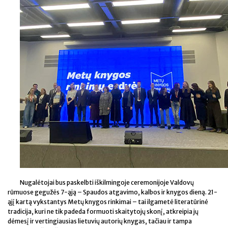
Nugalėtojai bus paskelbti iškilmingoje ceremonijoje Valdovų
rūmuose gegužės 7-ąją – Spaudos atgavimo, kalbos ir knygos dieną. 21-
ąjį kartą vykstantys Metų knygos rinkimai – tai ilgametė literatūrinė
tradicija, kuri ne tik padeda formuoti skaitytojų skonį, atkreipia jų
dėmesį ir vertingiausias lietuvių autorių knygas, tačiau ir tampa