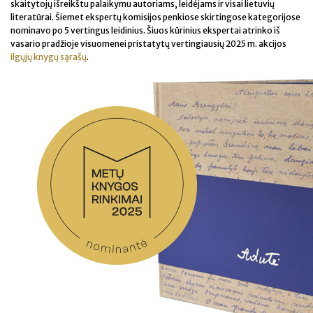
skaitytojų išreikštu palaikymu autoriams, leidėjams ir visai lietuvių
literatūrai. Šiemet ekspertų komisijos penkiose skirtingose kategorijose
nominavo po 5 vertingus leidinius. Šiuos kūrinius ekspertai atrinko iš
vasario pradžioje visuomenei pristatytų vertingiausių 2025 m. akcijos
ilgųjų knygų sąrašų
.