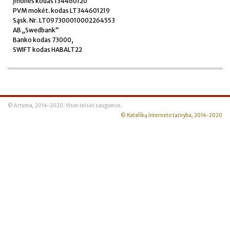
Įmonės kodas 134460120
PVM mokėt. kodas LT344601219
Sąsk. Nr. LT097300010002264553
AB „Swedbank“
Banko kodas 73000,
SWIFT kodas HABALT22
© Artuma, 2014-2020. Visos teisės saugomos.
© Katalikų interneto tarnyba, 2014-2020