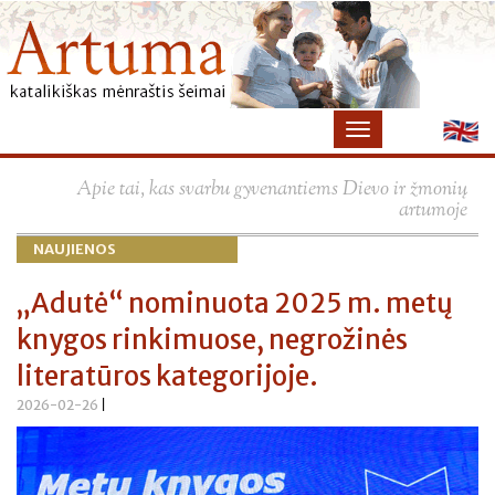
Apie tai, kas svarbu gyvenantiems Dievo ir žmonių
artumoje
NAUJIENOS
„Adutė“ nominuota 2025 m. metų
knygos rinkimuose, negrožinės
literatūros kategorijoje.
2026-02-26
|