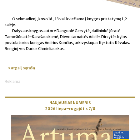
O sekmadienį, kovo 1d., 13 val. kviečiame į knygos pristatymą 1,2
salėje.
Dalyvaus knygos autorė Danguolė Gervytė, dailininkė Jūratė
Tamošiūnaitė-Karašauskienė, Dievo tarnaitės Adelės Dirsytės bylos
postulatorius kunigas Andrius Končius, arkivyskupas Kęstutis Kėvalas.
Renginį ves Darius Chmieliauskas.
< atgal į sąrašą
Reklama
NAUJAUSIAS NUMERIS
2026 liepa–rugpjūtis 7/8