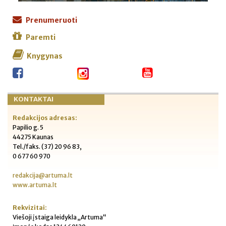
Prenumeruoti
Paremti
Knygynas
KONTAKTAI
Redakcijos adresas:
Papilio g. 5
44275 Kaunas
Tel./faks. (37) 20 96 83,
0 677 60 970
redakcija@artuma.lt
www.artuma.lt
Rekvizitai:
Viešoji įstaiga leidykla „Artuma“