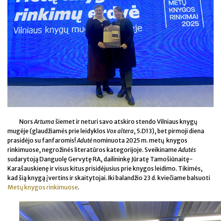
Nors
Artuma
šiemet ir neturi savo atskiro stendo Vilniaus knygų
mugėje (glaudžiamės prie leidyklos
Vox altera
, 5.D13), bet pirmoji diena
prasidėjo su fanfaromis!
Adutė
nominuota 2025 m. metų knygos
rinkimuose, negrožinės literatūros kategorijoje. Sveikiname
Adutės
sudarytoją Danguolę Gervytę RA, dailininkę Jūratę Tamošiūnaitę-
Karašauskienę ir visus kitus prisidėjusius prie knygos leidimo. Tikimės,
kad šią knygą įvertins ir skaitytojai. Iki balandžio 23 d. kviečiame balsuoti
Metų knygos rinkimuose
.