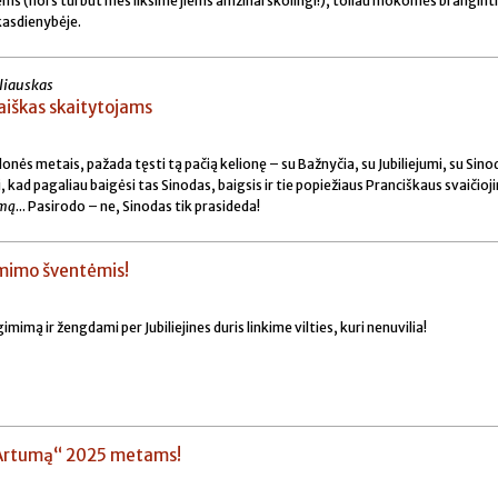
 (nors turbūt mes liksime jiems amžinai skolingi!), toliau mokomės brangint
 kasdienybėje.
liauskas
aiškas skaitytojams
alonės metais, pažada tęsti tą pačią kelionę – su Bažnyčia, su Jubiliejumi, su Sino
i, kad pagaliau baigėsi tas Sinodas, baigsis ir tie popiežiaus Pranciškaus svaičioj
imą
... Pasirodo – ne, Sinodas tik prasideda!
imimo šventėmis!
imą ir žengdami per Jubiliejines duris linkime vilties, kuri nenuvilia!
Artumą“ 2025 metams!