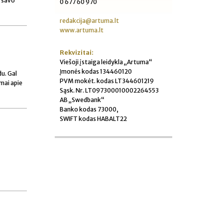
i savo
0 677 60 970
redakcija@artuma.lt
www.artuma.lt
Rekvizitai:
Viešoji įstaiga leidykla „Artuma“
Įmonės kodas 134460120
du. Gal
PVM mokėt. kodas LT344601219
imai apie
Sąsk. Nr. LT097300010002264553
AB „Swedbank“
Banko kodas 73000,
SWIFT kodas HABALT22