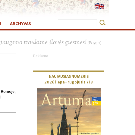
I
ARCHYVAS
×
žiaugsmo traukime šlovės giesmes!
(Ps 95, 2)
Reklama
NAUJAUSIAS NUMERIS
2026 liepa–rugpjūtis 7/8
tė Romoje,
d