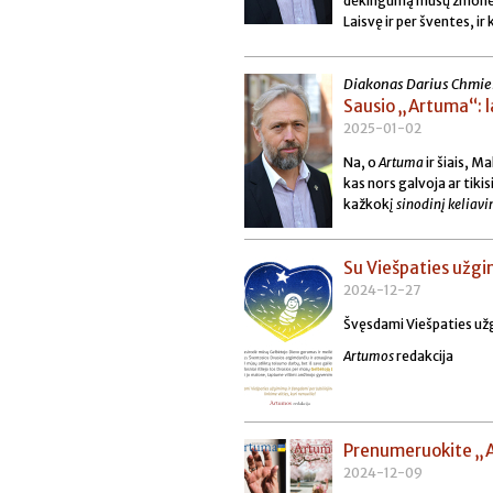
dėkingumą mūsų žmonėms
Laisvę ir per šventes, ir
Diakonas Darius Chmie
Sausio „Artuma“: l
2025-01-02
Na, o
Artuma
ir šiais, M
kas nors galvoja ar tikis
kažkokį
sinodinį
keliav
Su Viešpaties užg
2024-12-27
Švęsdami Viešpaties užgim
Artumos
redakcija
Prenumeruokite „
2024-12-09