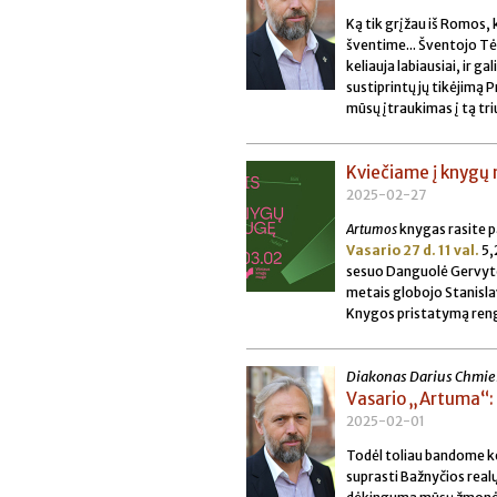
Ką tik grįžau iš Romos, 
šventime... Šventojo Tėv
keliauja labiausiai, ir g
sustiprintų jų tikėjimą P
mūsų įtraukimas į tą tr
Kviečiame į knygų
2025-02-27
Artumos
knygas rasite p
Vasario 27 d. 11 val.
5,
sesuo Danguolė Gervytė 
metais globojo Stanislav
Knygos pristatymą reng
Diakonas Darius Chmie
Vasario „Artuma“: 
2025-02-01
Todėl toliau bandome ke
suprasti Bažnyčios realų