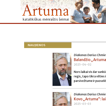
NAUJIENOS
Diakonas Darius Chmie
Balandžio „Artuma“
2025-04-02
Nors laikai vis dar sunkū
regis, tapo tikra viltie
parsivežtume ir puoselė
Diakonas Darius Chmie
Kovo „Artuma“: lai
2025-03-03