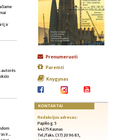
pačiame
imai
tį ir
Prenumeruoti
Paremti
 autorės
mokslo
Knygynas
KONTAKTAI
Redakcijos adresas:
Papilio g. 5
bandom
44275 Kaunas
s ir...
Tel./faks. (37) 20 96 83,