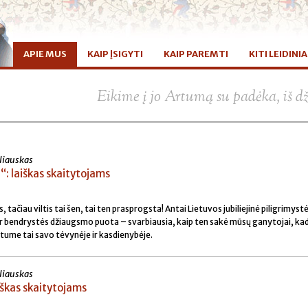
APIE MUS
KAIP ĮSIGYTI
KAIP PAREMTI
KITI LEIDINIA
Eikime į jo Artumą su padėka, iš d
liauskas
: laiškas skaitytojams
s, tačiau viltis tai šen, tai ten prasprogsta! Antai Lietuvos jubiliejinė piligrimys
s ir bendrystės džiaugsmo puota – svarbiausia, kaip ten sakė mūsų ganytojai, ka
tume tai savo tėvynėje ir kasdienybėje.
liauskas
škas skaitytojams