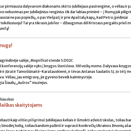
kur pirmiausia dalyvavom diakonams skirto Jubiliejaus pasirengime, o vėliau ir 
o nebuvimas per Jubiliejinius renginius tik dar labiau priminė – į Romą juk piligr
aliausiai ne pas popiežių, o pas Viešpatį ir prie Apaštalų kapų, kad Petro įpėdiniai
risikėlusiuoju! Tai yra tikrasis
jubileo
– džiaugsmas dėl Kristaus pergalės prieš mir
iumfą!
 mugę!
agrindinėje salėje,
Magnificat
stende 5.D02C
2 konferencijų salėje vyks į knygos
Stanislava. 100 vaikų mama.
Dalyvaus knygos
ir Jūratė Tamošiūnaitė-Karašauskienė, ir tėvas Antanas Saulaitis SJ. Jo tėtį 
a. Vėliau, jau emigravę, jie gyveno beveik kaiminystėje.
ia Šiaulių „Aušros“ muziejus.
liauskas
laiškas skaitytojams
liauti kaip
vilties piligrimai
Jubiliejaus keliais ir išmokti atleisti skolas, toliau 
 Sinodinį kelią, toliau bandom pažinti ir suprasti konkrečių Ukrainos žmonių ašara