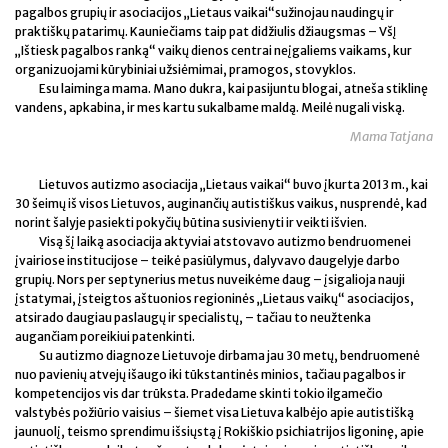
pagalbos grupių ir asociacijos „Lietaus vaikai“sužinojau naudingų ir
praktiškų patarimų. Kauniečiams taip pat didžiulis džiaugsmas – VšĮ
„Ištiesk pagalbos ranką“ vaikų dienos centrai neįgaliems vaikams, kur
organizuojami kūrybiniai užsiėmimai, pramogos, stovyklos.
Esu laiminga mama. Mano dukra, kai pasijuntu blogai, atneša stiklinę
vandens, apkabina, ir mes kartu sukalbame maldą. Meilė nugali viską.
Mama Tatjana
Lietuvos autizmo asociacija „Lietaus vaikai“ buvo įkurta 2013 m., kai
30 šeimų iš visos Lietuvos, auginančių autistiškus vaikus, nusprendė, kad
norint šalyje pasiekti pokyčių būtina susivienyti ir veikti išvien.
Visą šį laiką asociacija aktyviai atstovavo autizmo bendruomenei
įvairiose institucijose – teikė pasiūlymus, dalyvavo daugelyje darbo
grupių. Nors per septynerius metus nuveikėme daug – įsigalioja nauji
įstatymai, įsteigtos aštuonios regioninės „Lietaus vaikų“ asociacijos,
atsirado daugiau paslaugų ir specialistų, – tačiau to neužtenka
augančiam poreikiui patenkinti.
Su autizmo diagnoze Lietuvoje dirbama jau 30 metų, bendruomenė
nuo pavienių atvejų išaugo iki tūkstantinės minios, tačiau pagalbos ir
kompetencijos vis dar trūksta. Pradedame skinti tokio ilgamečio
valstybės požiūrio vaisius – šiemet visa Lietuva kalbėjo apie autistišką
jaunuolį, teismo sprendimu išsiųstą į Rokiškio psichiatrijos ligoninę, apie