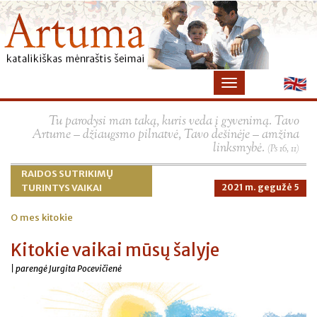
×
Tu parodysi man taką, kuris veda į gyvenimą. Tavo
Artume – džiaugsmo pilnatvė, Tavo dešinėje – amžina
linksmybė.
(Ps 16, 11)
RAIDOS SUTRIKIMŲ
TURINTYS VAIKAI
2021 m. gegužė 5
O mes kitokie
Kitokie vaikai mūsų šalyje
| parengė Jurgita Pocevičienė