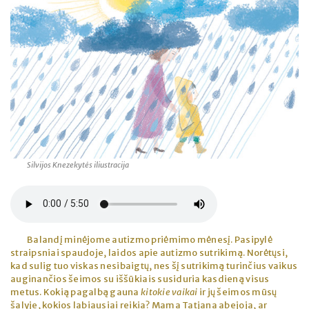
Silvijos Knezekytės iliustracija
Balandį minėjome autizmo priėmimo mėnesį. Pasipylė
straipsniai spaudoje, laidos apie autizmo sutrikimą. Norėtųsi,
kad sulig tuo viskas nesibaigtų, nes šį sutrikimą turinčius vaikus
auginančios šeimos su iššūkiais susiduria kasdieną visus
metus. Kokią pagalbą gauna
kitokie vaikai
ir jų šeimos mūsų
šalyje, kokios labiausiai reikia? Mama Tatjana abejoja, ar