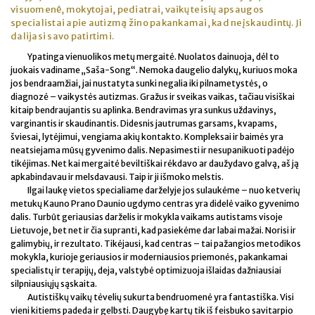
visuomenė, mokytojai, pediatrai, vaikų teisių apsaugos
specialistai apie autizmą žino pakankamai, kad neįskaudintų. Ji
dalijasi savo patirtimi.
Ypatinga vienuolikos metų mergaitė. Nuolatos dainuoja, dėl to
juokais vadiname „Saša-Song“. Nemoka daugelio dalykų, kuriuos moka
jos bendraamžiai, jai nustatyta sunki negalia iki pilnametystės, o
diagnozė – vaikystės autizmas. Gražus ir sveikas vaikas, tačiau visiškai
kitaip bendraujantis su aplinka. Bendravimas yra sunkus uždavinys,
varginantis ir skaudinantis. Didesnis jautrumas garsams, kvapams,
šviesai, lytėjimui, vengiama akių kontakto. Kompleksai ir baimės yra
neatsiejama mūsų gyvenimo dalis. Nepasimesti ir nesupanikuoti padėjo
tikėjimas. Net kai mergaitė beviltiškai rėkdavo ar daužydavo galvą, aš ją
apkabindavau ir melsdavausi. Taip ir ji išmoko melstis.
Ilgai laukę vietos specialiame darželyje jos sulaukėme – nuo ketverių
metukų Kauno Prano Daunio ugdymo centras yra didelė vaiko gyvenimo
dalis. Turbūt geriausias darželis ir mokykla vaikams autistams visoje
Lietuvoje, bet net ir čia supranti, kad pasiekėme dar labai mažai. Norisi ir
galimybių, ir rezultato. Tikėjausi, kad centras – tai pažangios metodikos
mokykla, kurioje geriausios ir moderniausios priemonės, pakankamai
specialistų ir terapijų, deja, valstybė optimizuoja išlaidas dažniausiai
silpniausiųjų sąskaita.
Autistiškų vaikų tėvelių sukurta bendruomenė yra fantastiška. Visi
vieni kitiems padeda ir gelbsti. Daugybę kartų tik iš feisbuko savitarpio