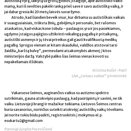
autistišką vyrą, laikytą už grotų globos įstaigoje, apie autistiško vaiko
mamą, kuri iš nevilties pakėlė ranką prieš save ir savo autistišką vaiką, ir
jai dabar gresia iki 20 metų laisvės suvaržymo.
Atrodo, kad šiandien beveik visur, kur dirbama su autistiškais vaikais
ir suaugusiaisiais, trūksta žinių, gebėjimų ir personalo, bet rašomos
ataskaitos, kad viskas kone tobula – paslaugos yra ir jos pasiekiamos,
ugdymo įstaigos pajėgios užtikrinti reikalingą pagalbą ir pritaikymą,
autistiški asmenys ir jų tėvai prireikus gali gauti kvalifikuotą medikų
pagalbą. Sprogus vienam ar kitam skauduliui, valdžios atstovai tarsi
žaidžia „karštą bulvę“, permesdami atsakomybės akmenį į kitos
ministerijos daržą. Valstybė paliko šias šeimas vienas kovoti su
nepakeliamais iššūkiais.
Kristina Košel-Patil
LAA „Lietaus vaikai“ pirmininkė
Vakaruose šeimos, auginančios vaikus su autizmo spektro
sutrikimais, gauna atokvėpio paslaugą, kad pasirūpintų ir savimi, ne tik
vaiku. Lietuvoje ji brangi ir mažai kur teikiama. Lietuvos Šeimos centras
buria savanorius, norinčius suteikti atokvėpį autistiškų vaikų tėveliams.
Jei norite tokiu būdu padėti, registruokitės į mokymus el. p.
esukartu2@gmail.com
Parengė Jurgita Pocevičienė