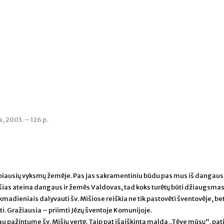
, 2003. – 126 p.
rbiausių vyksmų žemėje. Pas jas sakramentiniu būdu pas mus iš dangaus
Mišias ateina dangaus ir žemės Valdovas, tad koks turėtų būti džiaugsmas
adieniais dalyvauti šv. Mišiose reiškia ne tik pastovėti šventovėje, bet
sti. Gražiausia – priimti Jėzų šventoje Komunijoje.
iau pažintume šv. Mišių vertę. Taip pat išaiškinta malda „Tėve mūsų“, pat