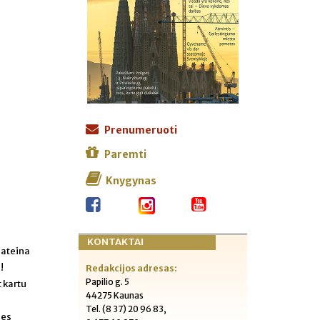
Prenumeruoti
Paremti
Knygynas
KONTAKTAI
 ateina
!
Redakcijos adresas:
Papilio g. 5
 kartu
44275 Kaunas
Tel. (8 37) 20 96 83,
ies