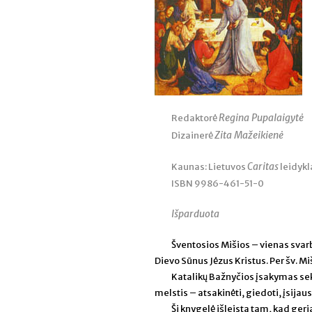
Regina Pupalaigytė
Redaktorė
Zita Mažeikienė
Dizainerė
Caritas
Kaunas: Lietuvos
leidykla
ISBN 9986-461-51-0
Išparduota
Šventosios Mišios – vienas sva
Dievo Sūnus Jėzus Kristus. Per šv. 
Katalikų Bažnyčios įsakymas sekm
melstis – atsakinėti, giedoti, įsijau
Ši knygelė išleista tam, kad ger