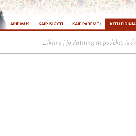
APIE MUS
KAIP ĮSIGYTI
KAIP PAREMTI
KITI LEIDINIA
Eikime į jo Artumą su padėka, iš d