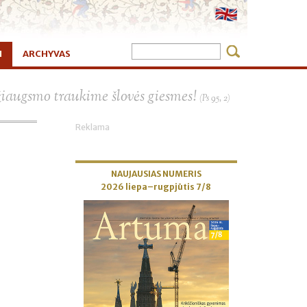
I
ARCHYVAS
×
žiaugsmo traukime šlovės giesmes!
(Ps 95, 2)
Reklama
NAUJAUSIAS NUMERIS
2026 liepa–rugpjūtis 7/8