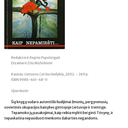
Redaktorė
Regina Pupalaigytė
Dizainerė
Zita Mažeikienė
Kaunas: Lietuvos
Caritas
leidykla, 2002. – 269 p.
ISBN 9986-461-48-0
Išparduota
Šią knygą sudaro autentiški liudijimai žmonių, pergyvenusių
sovietinės okupacijos baisybes gimtojoje Lietuvoje ir tremtyje.
Tepamoko jų pasakojimai, kaip reikia mylėti bei ginti Tėvynę, ir
tepaskatina nepasiduoti menkoms dabarties negandoms.