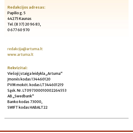
Redakcijos adresas:
Papilio g. 5
44275 Kaunas
Tel. (8 37) 20 96 83,
0 677 60 970
redakcija@artuma.lt
www.artuma.lt
Rekvizitai:
Viešoji įstaiga leidykla „Artuma“
Įmonės kodas 134460120
PVM mokėt. kodas LT344601219
Sąsk. Nr. LT097300010002264553
AB „Swedbank“
Banko kodas 73000,
SWIFT kodas HABALT22