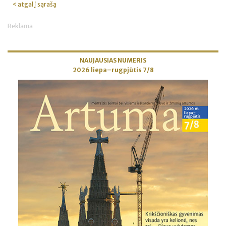
< atgal į sąrašą
Reklama
NAUJAUSIAS NUMERIS
2026 liepa–rugpjūtis 7/8