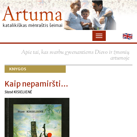
×
Apie tai, kas svarbu gyvenantiems Dievo ir žmonių
artumoje
KNYGOS
Kaip nepamiršti...
Stasė KISIELIENĖ