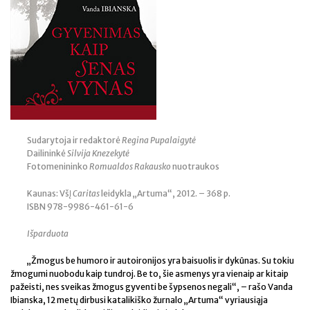
Sudarytoja ir redaktorė
Regina Pupalaigytė
Dailininkė
Silvija Knezekytė
Fotomenininko
Romualdos Rakausko
nuotraukos
Kaunas: VšĮ
Caritas
leidykla „Artuma“, 2012. – 368 p.
ISBN 978-9986-461-61-6
Išparduota
„Žmogus be humoro ir autoironijos yra baisuolis ir dykūnas. Su tokiu
žmogumi nuobodu kaip tundroj. Be to, šie asmenys yra vienaip ar kitaip
pažeisti, nes sveikas žmogus gyventi be šypsenos negali“, – rašo Vanda
Ibianska, 12 metų dirbusi katalikiško žurnalo „Artuma“ vyriausiąja