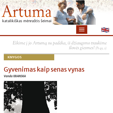
×
Eikime į jo Artumą su padėka, iš džiaugsmo traukime
šlovės giesmes!
(Ps 95, 2)
KNYGOS
Gyvenimas kaip senas vynas
Vanda IBIANSKA