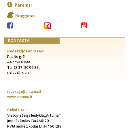
Paremti
Knygynas
KONTAKTAI
Redakcijos adresas:
Papilio g. 5
44275 Kaunas
Tel. (8 37) 20 96 83,
0 677 60 970
redakcija@artuma.lt
www.artuma.lt
Rekvizitai:
Viešoji įstaiga leidykla „Artuma“
Įmonės kodas 134460120
PVM mokėt. kodas LT344601219