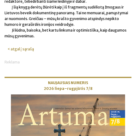
redaktore, tebedirbanti šiame leidinyje ir dabar.
Į šią knygą derėtų žiūrėti kaip į iš fragmentų sudėliotą žmogaus ir
Lietuvos beveik dokumentinę panoramą. Tai ne memuarai, pamąstymai
ar nuomonės. Greičiau – mūsų krašto gyvenimo atspindys nepikto
humoro ir geraširdės ironijos veidrodyje.
Ji liūdna, baisoka, bet kartu linksma ir optimistiška, kaip daugumos
mūsų gyvenimas.
< atgal į sąrašą
Reklama
NAUJAUSIAS NUMERIS
2026 liepa–rugpjūtis 7/8