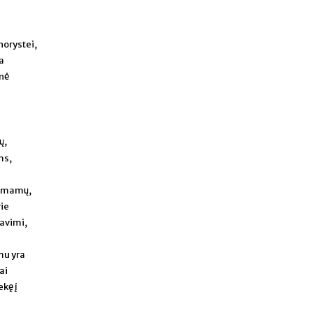
norystei,
a
inė
ų,
ms,
ų, mamų,
rie
savimi,
mu yra
ai
ekę į