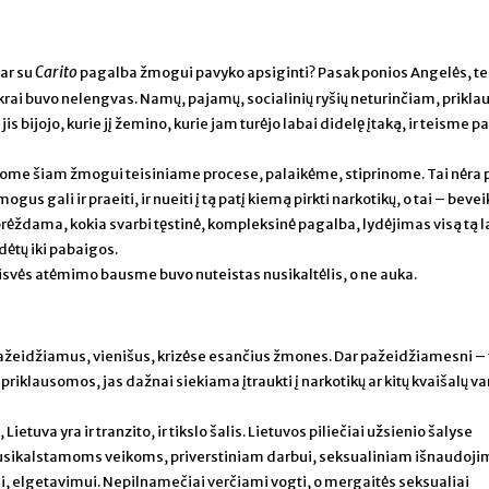
Carito
 ar su
pagalba žmogui pavyko apsiginti? Pasak ponios Angelės, te
ikrai buvo nelengvas. Namų, pajamų, socialinių ryšių neturinčiam, prik
jis bijojo, kurie jį žemino, kurie jam turėjo labai didelę įtaką, ir teisme p
vome šiam žmogui teisiniame procese, palaikėme, stiprinome. Tai nėra 
gus gali ir praeiti, ir nueiti į tą patį kiemą pirkti narkotikų, o tai – beve
rėždama, kokia svarbi tęstinė, kompleksinė pagalba, lydėjimas visą tą l
dėtų iki pabaigos.
aisvės atėmimo bausme buvo nuteistas nusikaltėlis, o ne auka.
 pažeidžiamus, vienišus, krizėse esančius žmones. Dar pažeidžiamesni – 
 priklausomos, jas dažnai siekiama įtraukti į narkotikų ar kitų kvaišalų v
tuva yra ir tranzito, ir tikslo šalis. Lietuvos piliečiai užsienio šalyse
sikalstamoms veikoms, priverstiniam darbui, seksualiniam išnaudoji
, elgetavimui. Nepilnamečiai verčiami vogti, o mergaitės seksualiai