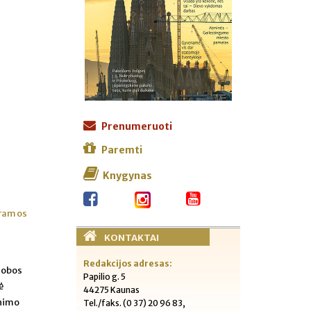
Prenumeruoti
Paremti
Knygynas
ramos
KONTAKTAI
Redakcijos adresas:
globos
Papilio g. 5
ė
44275 Kaunas
enimo
Tel./faks. (0 37) 20 96 83,