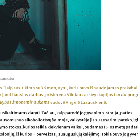
nuotrauka
kis. Taip susitikimą su 36 metų vyru, kuris buvo išnaudojamas prekybai
Carito
bo juodžiausius darbus, prisimena Vilniaus arkivyskupijos
prog
rekybos žmonėmis aukoms
vadovė Angelė Lazauskienė.
sikaltimams daryti. Tačiau, kaip parodė jo gyvenimo istorija, paties
ausomų nuo alkoholio tėvų šeimoje, vaikystėje jis su seserimi pateko į 
kymo stokos, kurios reikia kiekvienam vaikui, būdamas 15-os metų padar
 koloniją, iš kurios – pervežtas į suaugusiųjų kalėjimą. Tokia buvo jo gyv