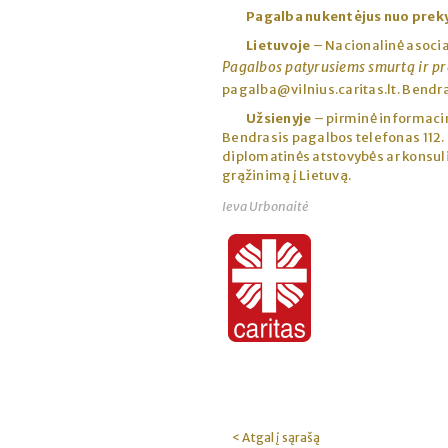
Pagalba nukentėjus nuo prek
Lietuvoje
– Nacionalinė asociac
Pagalbos patyrusiems smurtą ir 
pagalba@vilnius.caritas.lt. Bendra
Užsienyje
– pirminė informacin
Bendrasis pagalbos telefonas 112.
diplomatinės atstovybės ar konsuli
grąžinimą į Lietuvą.
Ieva Urbonaitė
< Atgal į sąrašą