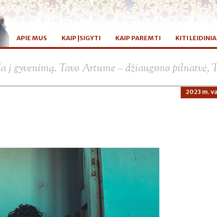
APIE MUS
KAIP ĮSIGYTI
KAIP PAREMTI
KITI LEIDINIA
da į gyvenimą. Tavo Artume – džiaugsmo pilnatvė, 
2023 m. va