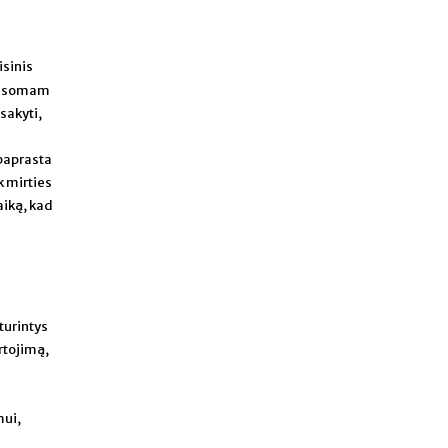
isinis
lausomam
asakyti,
paprasta
ik mirties
aiką, kad
turintys
artojimą,
mui,