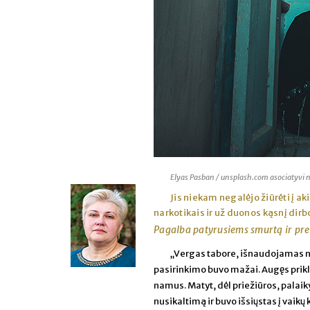
Elyas Pasban / unsplash.com asociatyvi 
Jis niekam negalėjo žiūrėti į a
narkotikais ir už duonos kąsnį dir
Pagalba patyrusiems smurtą ir p
„Vergas tabore, išnaudojamas nu
pasirinkimo buvo mažai. Augęs prikl
namus. Matyt, dėl priežiūros, palai
nusikaltimą ir buvo išsiųstas į vaikų