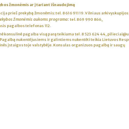
ybos žmonėmis ar įtariant išnaudojimą
ija prieš prekybą žmonėmis: tel. 8 616 911 19. Vilniaus arkivyskupijos
prekybos žmonėmis aukoms programa:
tel. 869 990 866,
sis pagalbos telefonas 112.
ė konsulinė pagalba visą parą teikiama tel. 8 523 624 44, pilieciai@u
 Pagalbą nukentėjusiems ir galintiems nukentėti teikia Lietuvos Resp
nės įstaigos toje valstybėje. Konsulas organizuos pagalbą ir saugų