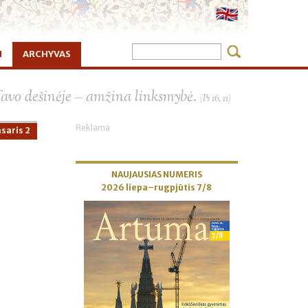
I
ARCHYVAS
×
Tavo dešinėje – amžina linksmybė.
(Ps 16, 11)
Reklama
saris 2
NAUJAUSIAS NUMERIS
2026 liepa–rugpjūtis 7/8