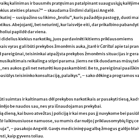
vaikų kalinimas ir bausmės pratęsimas patalpinant suaugusiųjų kalėjime
ir kokius ateities planus?“ – skaudama širdimi dalijasi Angelė.
skutinį – susipažino su likimo „broliu“, kuris pažadėjo pastogę, duoti ma
ikus. Abejojantį, bet neturintį, kur laisvėje eiti, dar prikalbino pabandyt
holiui papildė dar viena.
 didelius kiekius narkotikų, juos pardavinėti kitiems priklausomiems
Caritui
is vyras gali būti prekybos žmonėmis auka, įtarė ir
apie tai pra
kad pareigūnai, teisininkai atpažįsta prekybos žmonėmis situacijas ir gera
nusikaltimais reikalinga stipri parama. Jiems ne tik duodamas mūsų te
 nes aukos gali net neturėti kuo paskambinti. Be to, pareigūnai paaiški
 pasiūlys teisininko konsultaciją, palaikys“, – sako dėkinga programos v
būti suimtas ir kaltinamas dėl prekybos narkotikais ar pasakyti tiesą, kad 
davinėjo be naudos sau, nes yra išnaudojamas prekybai.
čią dieną, kai buvo atvežtas į policiją ir kai mes pas jį nuvykome bei pasi
to
laikinuosiuose namuose, su mumis dar nuėjo į priklausomybių ligų ce
uja“, – pasakojo Angelė. Gavęs medicininę pagalbą žmogus galėjo blai
ęsti, kaip gyvens toliau.