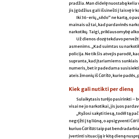
pradžia. Man didelę nuostabą kelia 
jis įgūdžius gali išsinešti į laisvę 
Iki 36-erių „sėdo“ ne kartą, o pa
mainais už tai, kad pardavinės narkot
narkotikų. Taigi, priklausomybę alko
Už dienos dozę tekdavo pervežti
asmenims. „Kad suimtas su narkotika
policija. Ne tik šis atvejis parodė, 
supranta, kad įtariamiems sunkiais 
numeris, bet ir padedama susisiekti,
Carito
ateis žmonių iš
, kurie padės,
Kiek gali nutikti per dieną
Sulaikytasis turėjo pasirinkti – 
visai ne jo narkotikai, jis juos par
„Ryžosi sakyti tiesą, todėl tą pa
Cari
negrįžti į tą liūną, o apsigyventi
Caritas
kuriuo
taip pat bendradarbia
įvertinti situaciją ir kitą dieną nuspr