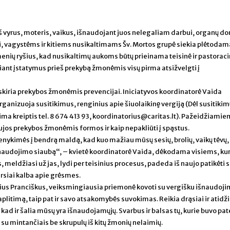
eš vyrus, moteris, vaikus, išnaudojant juos nelegaliam darbui, organų do
ei, vagystėms ir kitiems nusikaltimams Šv. Mortos grupė siekia plėtodam
nių ryšius, kad nusikaltimų aukoms būtų prieinama teisinė ir pastorac
ant įstatymus prieš prekybą žmonėmis visų pirma atsižvelgti į
kiria prekybos žmonėmis prevencijai. Iniciatyvos koordinatorė Vaida
rganizuoja susitikimus, renginius apie šiuolaikinę vergiją (Dėl susitikim
lima kreiptis tel. 8 674 413 93, koordinatorius@caritas.lt). Pažeidžiamie
s prekybos žmonėmis formos ir kaip nepakliūti į spąstus.
vienykimės į bendrą maldą, kad kuo mažiau mūsų sesių, brolių, vaikų tėv
šnaudojimo siaubą“, – kvietė koordinatorė Vaida, dėkodama visiems, ku
eldžiasi už jas, lydi per teisinius procesus, padeda iš naujo patikėti 
arsiai kalba apie grėsmes.
ius Pranciškus, veiksmingiausia priemonė kovoti su vergišku išnaudoji
litimą, taip pat ir savo atsakomybės suvokimas. Reikia drąsiai ir atidži
, kad ir šalia mūsų yra išnaudojamųjų. Svarbus ir balsas tų, kurie buvo pat
su mintančiais be skrupulų iš kitų žmonių nelaimių.