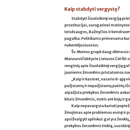
Kaip stabdyti vergystę?
Stabdyti šiuolaikinę vergiją pri
prostitucijai, surogatinei motinyst
teisėsaugos, Bažnyčios ir bendruome
pagalba. Politikams primenama kuri
nukentėjusiuosius.
Šv. Mortos grupė daug dėmesio s
Carito
Matusevičiūtė prie Lietuvos
o
renginių apie šiuolaikinę vergiją ga
jauniems žmonėms pristatomos naujo
„Kaip ir kasmet, vasario 8-ąją 
pažįstamų ir nepažįstamų patirtų i
atpažįsta prekybos žmonėmis aukas, m
kitais žmonėmis, stotis ant kojų ir g
Kaip nepavargsta kartoti popiež
žinojimas apie problemos esmę ir pap
apsižvalgyti aplinkui: gal yra ženklų
prekybos žmonėmis tinklą, susidūrę 