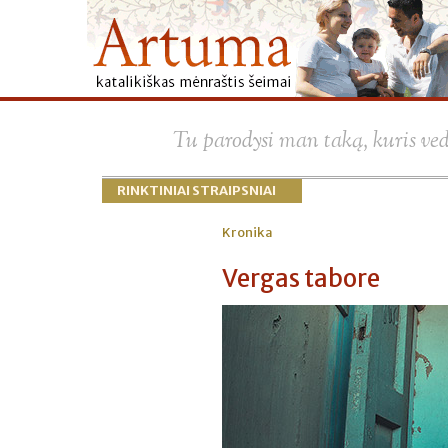
Tu parodysi man taką, kuris ve
RINKTINIAI STRAIPSNIAI
Kronika
Vergas tabore