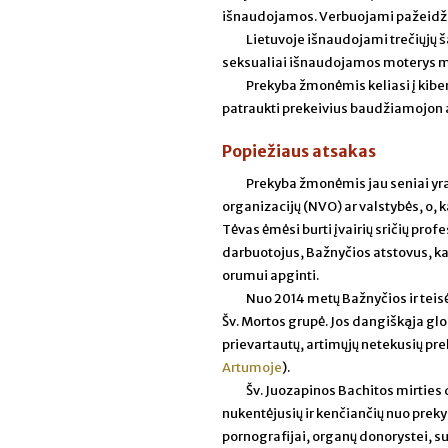
išnaudojamos. Verbuojami pažeidži
Lietuvoje išnaudojami trečiųjų š
seksualiai išnaudojamos moterys 
Prekyba žmonėmis keliasi į kibe
patraukti prekeivius baudžiamojon
Popiežiaus atsakas
Prekyba žmonėmis jau seniai yra 
organizacijų (NVO) ar valstybės, o, 
Tėvas ėmėsi burti įvairių sričių prof
darbuotojus, Bažnyčios atstovus, ka
orumui apginti.
Nuo 2014 metų Bažnyčios ir teis
Šv. Mortos grupė. Jos dangiškąja glo
prievartautų, artimųjų netekusių pr
Artumoje
).
Šv. Juozapinos Bachitos mirties
nukentėjusių ir kenčiančių nuo prek
pornografijai, organų donorystei, su