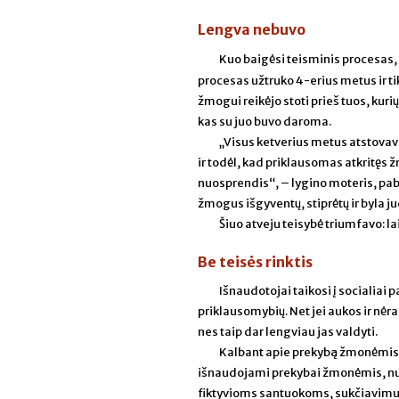
Lengva nebuvo
Kuo baigėsi teisminis procesas,
procesas užtruko 4-erius metus ir t
žmogui reikėjo stoti prieš tuos, kurių 
kas su juo buvo daroma.
„Visus ketverius metus atstova
ir todėl, kad priklausomas atkritęs žmo
nuosprendis“, – lygino moteris, pab
žmogus išgyventų, stiprėtų ir byla ju
Šiuo atveju teisybė triumfavo: l
Be teisės rinktis
Išnaudotojai taikosi į socialiai
priklausomybių. Net jei aukos ir nėra
nes taip dar lengviau jas valdyti.
Kalbant apie prekybą žmonėmis, Lie
išnaudojami prekybai žmonėmis, nu
fiktyvioms santuokoms, sukčiavimui