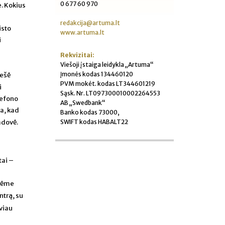
0 677 60 970
. Kokius
redakcija@artuma.lt
isto
www.artuma.lt
i
Rekvizitai:
Viešoji įstaiga leidykla „Artuma“
Įmonės kodas 134460120
nešė
PVM mokėt. kodas LT344601219
i
Sąsk. Nr. LT097300010002264553
lefono
AB „Swedbank“
na, kad
Banko kodas 73000,
SWIFT kodas HABALT22
adovė.
tai –
ūlėme
ntrą, su
viau