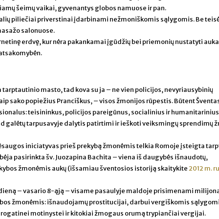
amų šeimų vaikai, gyvenantys globos namuose ir pan.
alių piliečiai priverstinai įdarbinami nežmoniškomis sąlygomis. Be teisė
masažo salonuose.
rnetinę erdvę, kur nėra pakankamai įgūdžių bei priemonių nustatyti auka
 atsakomybėn.
tarptautinio masto, tad kova su ja – ne vien policijos, nevyriausybinių
kaip sako popiežius Pranciškus, – visos žmonijos rūpestis. Būtent Šventa
esionalus: teisininkus, policijos pareigūnus, socialinius ir humanitarinius
d galėtų tarpusavyje dalytis patirtimi ir ieškoti veiksmingų sprendimų
ėsaugos iniciatyvas prieš prekybą žmonėmis telkia Romoje įsteigta tarp
bėja pasirinkta šv. Juozapina Bachita – viena iš daugybės išnaudotų,
ekybos žmonėmis aukų (išsamiau šventosios istoriją skaitykite
2012 m. r
 dieną – vasario 8-ąją – visame pasaulyje maldoje prisimenami milijon
ybos žmonėmis: išnaudojamų prostitucijai, darbui vergiškomis sąlygomi
rogatinei motinystei ir kitokiai žmogaus orumą trypiančiai vergijai.