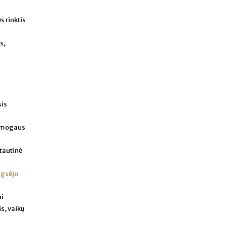
s rinktis
s,
sis
 žmogaus
tautinė
ugsėjo
ai
s, vaikų