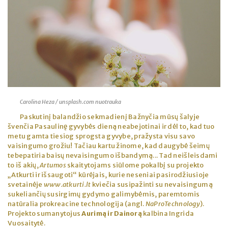
Carolina Heza / unsplash.com nuotrauka
Paskutinį balandžio sekmadienį Bažnyčia mūsų šalyje
švenčia Pasaulinę gyvybės dieną neabejotinai ir dėl to, kad tuo
metu gamta tiesiog sprogsta gyvybe, pražysta visu savo
vaisingumo grožiu! Tačiau kartu žinome, kad daugybė šeimų
tebepatiria baisų nevaisingumo išbandymą... Tad neišleisdami
to iš akių,
Artumos
skaitytojams siūlome pokalbį su projekto
„Atkurti ir išsaugoti“ kūrėjais, kurie neseniai pasirodžiusioje
svetainėje
www.atkurti.lt
kviečia susipažinti su nevaisingumą
sukeliančių susirgimų gydymo galimybėmis, paremtomis
natūralia prokreacine technologija (angl.
NaProTechnology
).
Projekto sumanytojus
Aurimą ir Dainorą
kalbina Ingrida
Vuosaitytė.