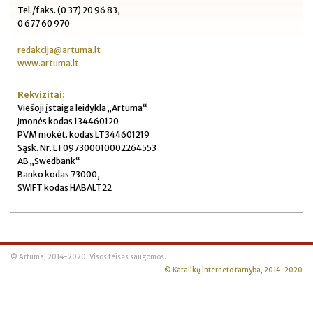
Tel./faks. (0 37) 20 96 83,
0 677 60 970
redakcija@artuma.lt
www.artuma.lt
Rekvizitai:
Viešoji įstaiga leidykla „Artuma“
Įmonės kodas 134460120
PVM mokėt. kodas LT344601219
Sąsk. Nr. LT097300010002264553
AB „Swedbank“
Banko kodas 73000,
SWIFT kodas HABALT22
© Artuma, 2014-2020. Visos teisės saugomos.
© Katalikų interneto tarnyba, 2014-2020