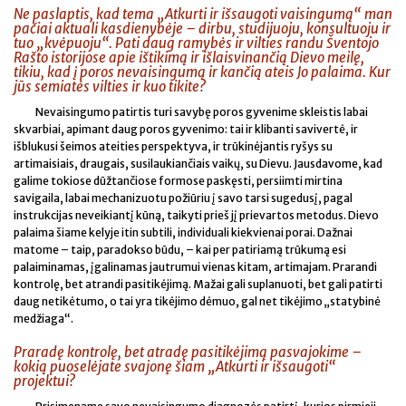
Ne paslaptis, kad tema „Atkurti ir išsaugoti vaisingumą“ man
pačiai aktuali kasdienybėje – dirbu, studijuoju, konsultuoju ir
tuo „kvėpuoju“. Pati daug ramybės ir vilties randu Šventojo
Rašto istorijose apie ištikimą ir išlaisvinančią Dievo meilę,
tikiu, kad į poros nevaisingumą ir kančią ateis Jo palaima. Kur
jūs semiatės vilties ir kuo tikite?
Nevaisingumo patirtis turi savybę poros gyvenime skleistis labai
skvarbiai, apimant daug poros gyvenimo: tai ir klibanti savivertė, ir
išblukusi šeimos ateities perspektyva, ir trūkinėjantis ryšys su
artimaisiais, draugais, susilaukiančiais vaikų, su Dievu. Jausdavome, kad
galime tokiose dūžtančiose formose paskęsti, persiimti mirtina
savigaila, labai mechanizuotu požiūriu į savo tarsi sugedusį, pagal
instrukcijas neveikiantį kūną, taikyti prieš jį prievartos metodus. Dievo
palaima šiame kelyje itin subtili, individuali kiekvienai porai. Dažnai
matome – taip, paradokso būdu, – kai per patiriamą trūkumą esi
palaiminamas, įgalinamas jautrumui vienas kitam, artimajam. Prarandi
kontrolę, bet atrandi pasitikėjimą. Mažai gali suplanuoti, bet gali patirti
daug netikėtumo, o tai yra tikėjimo dėmuo, gal net tikėjimo „statybinė
medžiaga“.
Praradę kontrolę, bet atradę pasitikėjimą pasvajokime –
kokią puoselėjate svajonę šiam „Atkurti ir išsaugoti“
projektui?