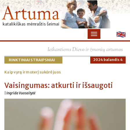
×
Ieškantiems Dievo ir žmonių artumos
RINKTINIAI STRAIPSNIAI
2024 balandis 4
Kaip vyrą ir moterį sukūrė juos
Vaisingumas: atkurti ir išsaugoti
| Ingrida Vuosaitytė