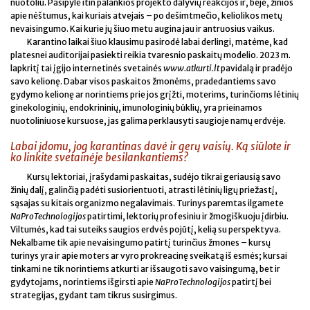
nuotoliu. Pasipylė itin palankios projekto dalyvių reakcijos ir, beje, žinios
apie nėštumus, kai kuriais atvejais – po dešimtmečio, keliolikos metų
nevaisingumo. Kai kurie jų šiuo metu augina jau ir antruosius vaikus.
Karantino laikai šiuo klausimu pasirodė labai derlingi, matėme, kad
platesnei auditorijai pasiekti reikia tvaresnio paskaitų modelio. 2023 m.
lapkritį tai įgijo internetinės svetainės
www.atkurti.lt
pavidalą ir pradėjo
savo kelionę. Dabar visos paskaitos žmonėms, pradedantiems savo
gydymo kelionę ar norintiems prie jos grįžti, moterims, turinčioms lėtinių
ginekologinių, endokrininių, imunologinių būklių, yra prieinamos
nuotoliniuose kursuose, jas galima perklausyti saugioje namų erdvėje.
Labai įdomu, jog karantinas davė ir gerų vaisių. Ką siūlote ir
ko linkite svetainėje besilankantiems?
Kursų lektoriai, įrašydami paskaitas, sudėjo tikrai geriausią savo
žinių dalį, galinčią padėti susiorientuoti, atrasti lėtinių ligų priežastį,
sąsajas su kitais organizmo negalavimais. Turinys paremtas ilgamete
NaProTechnologijos
patirtimi, lektorių profesiniu ir žmogiškuoju įdirbiu.
Viltumės, kad tai suteiks saugios erdvės pojūtį, kelią su perspektyva.
Nekalbame tik apie nevaisingumo patirtį turinčius žmones – kursų
turinys yra ir apie moters ar vyro prokreacinę sveikatą iš esmės; kursai
tinkami ne tik norintiems atkurti ar išsaugoti savo vaisingumą, bet ir
gydytojams, norintiems išgirsti apie
NaProTechnologijos
patirtį bei
strategijas, gydant tam tikrus susirgimus.