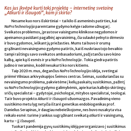
Kas jus įkvėpė kurti tokį projektą – internetinę svetainę
„Atkurti ir išaugoti“, kam ji skirta?
Nesame kuo nors išskirtiniai – tai kilo iš asmeninės patirties, kai
NaProTechnologija
paremtame gydymo kelyje radome užnugarį.
Sveikatos problemos, įprastose vaisingumo klinikose negydomos ir
apeinamos pasiūlant pagalbinį apvaisinimą, čia sulaukė pelnyto dėmesio
ir buvo gydomos, ieškant jų priežasties. Mums tai buvo ir orumą
grąžinanti nevaisingumo gydymo patirtis, kai iš nuskriaustojo bevaikio
tampi raštingu savo sveikatos ambasadoriumi, pažįstančiu savo kūno
kalbą, apie ką iš esmės ir yra
NaProTechnologija
. Tokia giedra patirtis
judino ir neramino, kodėl nesukurti ko nors kitiems.
Taip 2020 m. mus, degančius
NaProTechnologijos
idėja, svetingai
priėmė Vilniaus arkivyskupijos Šeimos centras. Šeimas, susiduriančias su
nevaisingumo problema, pakvietėme į kelių paskaitų susitikimus, pažintį
su
NaProTechnologijos
gydymo galimybėmis, apie kurias kalbėjo skirtingų
sričių specialistai – gydytojai, psichologai, mitybos specialistai, teologai.
Tai ir buvo projekto
Atkurti ir išsaugoti
užuomazgos. Pavadinimą vieno
susitikimo metu lyg netyčia ištarė genetikas endobiogenikas prof.
Danielius Serapinas, ir daugiau nebeieškojome, nes buvo nusakyta visa
reikalo esmė: turime įrankius sugrąžinant sveikatą
atkurti
ir vaisingumą,
kartu – jį
išsaugoti
.
Tuokart pandemija gyvų susitikimų idėją perorganizavo į susitikimus