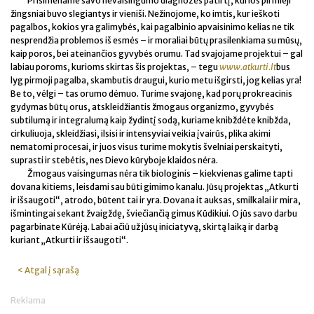
Prisimename savo nevaisingumo diagnozės patirtį, kurios pirmieji
žingsniai buvo slegiantys ir vieniši. Nežinojome, ko imtis, kur ieškoti
pagalbos, kokios yra galimybės, kai pagalbinio apvaisinimo kelias ne tik
nesprendžia problemos iš esmės – ir moraliai būtų prasilenkiama su mūsų,
kaip poros, bei ateinančios gyvybės orumu. Tad svajojame projektui – gal
labiau poroms, kurioms skirtas šis projektas, – tegu
www.atkurti.lt
bus
lyg pirmoji pagalba, skambutis draugui, kurio metu išgirsti, jog kelias yra!
Be to, vėlgi – tas orumo dėmuo. Turime svajonę, kad porų prokreacinis
gydymas būtų orus, atskleidžiantis žmogaus organizmo, gyvybės
subtilumą ir integralumą kaip žydintį sodą, kuriame knibždėte knibžda,
cirkuliuoja, skleidžiasi, ilsisi ir intensyviai veikia įvairūs, plika akimi
nematomi procesai, ir juos visus turime mokytis švelniai perskaityti,
suprasti ir stebėtis, nes Dievo kūryboje klaidos nėra.
Žmogaus vaisingumas nėra tik biologinis – kiekvienas galime tapti
dovana kitiems, leisdami sau būti gimimo kanalu. Jūsų projektas „Atkurti
ir išsaugoti“, atrodo, būtent tai ir yra. Dovana it auksas, smilkalai ir mira,
išmintingai sekant žvaigždę, šviečiančią gimus Kūdikiui. O jūs savo darbu
pagarbinate Kūrėją. Labai ačiū už jūsų iniciatyvą, skirtą laiką ir darbą
kuriant „Atkurti ir išsaugoti“.
< Atgal į sąrašą
Reklama