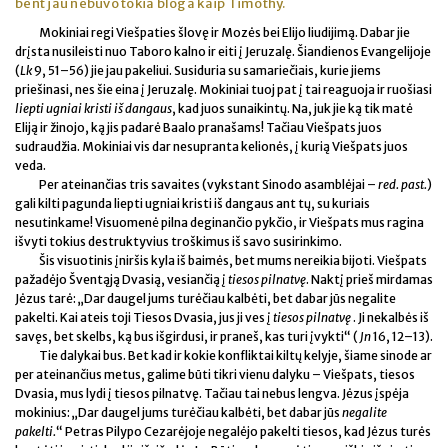
bent jau nebuvo tokia bloga kaip Timothy.
Mokiniai regi Viešpaties šlovę ir Mozės bei Elijo liudijimą. Dabar jie
drįsta nusileisti nuo Taboro kalno ir eiti į Jeruzalę. Šiandienos Evangelijoje
(
Lk
9, 51–56) jie jau pakeliui. Susiduria su samariečiais, kurie jiems
priešinasi, nes šie eina į Jeruzalę. Mokiniai tuoj pat į tai reaguoja ir ruošiasi
liepti ugniai kristi iš dangaus
, kad juos sunaikintų. Na, juk jie ką tik matė
Eliją ir žinojo, ką jis padarė Baalo pranašams! Tačiau Viešpats juos
sudraudžia. Mokiniai vis dar nesupranta kelionės, į kurią Viešpats juos
veda.
Per ateinančias tris savaites (vykstant Sinodo asamblėjai –
red. past.
)
gali kilti pagunda liepti ugniai kristi iš dangaus ant tų, su kuriais
nesutinkame! Visuomenė pilna deginančio pykčio, ir Viešpats mus ragina
išvyti tokius destruktyvius troškimus iš savo susirinkimo.
Šis visuotinis įniršis kyla iš baimės, bet mums nereikia bijoti. Viešpats
pažadėjo Šventąją Dvasią, vesiančią į
tiesos pilnatvę
. Naktį prieš mirdamas
Jėzus tarė: „Dar daugel jums turėčiau kalbėti, bet dabar jūs negalite
pakelti. Kai ateis toji Tiesos Dvasia, jus ji ves į
tiesos pilnatvę
. Ji nekalbės iš
savęs, bet skelbs, ką bus išgirdusi, ir praneš, kas turi įvykti“ (
Jn
16, 12–13).
Tie dalykai bus. Bet kad ir kokie konfliktai kiltų kelyje, šiame sinode ar
per ateinančius metus, galime būti tikri vienu dalyku – Viešpats, tiesos
Dvasia, mus lydi į tiesos pilnatvę. Tačiau tai nebus lengva. Jėzus įspėja
mokinius: „Dar daugel jums turėčiau kalbėti, bet dabar jūs
negalite
pakelti.
“ Petras Pilypo Cezarėjoje negalėjo pakelti tiesos, kad Jėzus turės