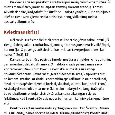
Kiekvienas tiesos pasakymas reikalauja iš mūsų tam tikros mirties. Ši
mintis mane ištiko, kai lipau laiptais žemyn į šią konferenciją. Tomas
Akvinietis sakė, kad
palaiminti liūdintys
– tai yra ypač tie, kurie studijuoja
ir ieško tiesos. Nes jiems reikia atsisakyti senų įsitikinimų. Reikia
atsisakyti kontrolės.
Kvietimas skristi
Dėl to visi turėsime šiek tiek prarasti kontrolę. Jėzus sako Petrui: „Iš
tiesų, iš tiesų sakau tau: kai buvai jaunas, pats susijuosdavai ir vaikščiojai,
kur norėjai. O pasenęs tu ištiesi rankas, – kitas tave perjuos ir ves, kur
nenori“ (
Jn
21, 18).
Kartais tai bus mūsų patirtis Sinode, nes čia yra maldos, o ne politinių,
parlamentinių debatų dinamika. O maldoje visada paleisdamas savo
kontrolę leidi Dievui būti Dievu, savotiškai numiršti sau
. Evangelii
gaudium
Šventasis Tėvas rašė: „Nėra didesnės laisvės, kaip leistis būti
nešamam Dvasios, atsisakius noro viską apskaičiuoti ir sukontroliuoti,
leisti Jai mus apšviesti, vesti, kreipti, skatinti, stumti, kur Ji nori“ (280).
Atsisakyti kontrolės – tai nereiškia nieko nedaryti! Kadangi Bažnyčia
buvo labai kontroliuojanti struktūra, kartais reikalingas stiprus
įsikišimas, kad Šventoji Dvasia nuvestų mus ten, kur niekada nemanėme
eiti.
Kontrolė kartais reiškia imtis ryžtingų veiksmų, kad Šventoji Dvasia
mus sujudintų, o mes norime nejudėti. Turime gilų instinktą kontroliuoti,