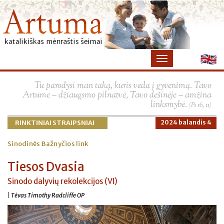
Tu parodysi man taką, kuris veda į gyvenimą. Tavo
Artume – džiaugsmo pilnatvė, Tavo dešinėje – amžina
linksmybė.
(Ps 16, 11)
RINKTINIAI STRAIPSNIAI
2024 balandis 4
Sinodinės Bažnyčios link
Tiesos Dvasia
Sinodo dalyvių rekolekcijos (VI)
| Tėvas Timothy Radcliffe OP