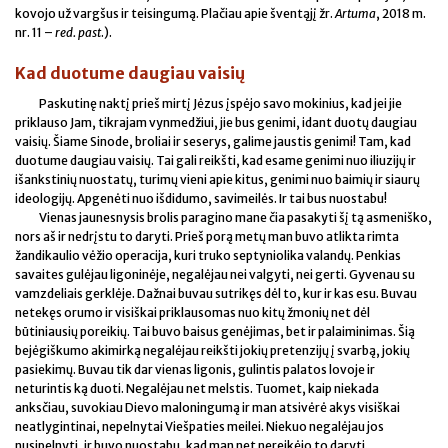
kovojo už vargšus ir teisingumą. Plačiau apie šventąjį žr.
Artuma
, 2018 m.
nr. 11 –
red. past
.).
Kad duotume daugiau vaisių
Paskutinę naktį prieš mirtį Jėzus įspėjo savo mokinius, kad jei jie
priklauso Jam, tikrajam vynmedžiui, jie bus genimi, idant duotų daugiau
vaisių. Šiame Sinode, broliai ir seserys, galime jaustis genimi! Tam, kad
duotume daugiau vaisių. Tai gali reikšti, kad esame genimi nuo iliuzijų ir
išankstinių nuostatų, turimų vieni apie kitus, genimi nuo baimių ir siaurų
ideologijų. Apgenėti nuo išdidumo, savimeilės. Ir tai bus nuostabu!
Vienas jaunesnysis brolis paragino mane čia pasakyti šį tą asmeniško,
nors aš ir nedrįstu to daryti. Prieš porą metų man buvo atlikta rimta
žandikaulio vėžio operacija, kuri truko septyniolika valandų. Penkias
savaites gulėjau ligoninėje, negalėjau nei valgyti, nei gerti. Gyvenau su
vamzdeliais gerklėje. Dažnai buvau sutrikęs dėl to, kur ir kas esu. Buvau
netekęs orumo ir visiškai priklausomas nuo kitų žmonių net dėl
būtiniausių poreikių. Tai buvo baisus genėjimas, bet ir palaiminimas. Šią
bejėgiškumo akimirką negalėjau reikšti jokių pretenzijų į svarbą, jokių
pasiekimų. Buvau tik dar vienas ligonis, gulintis palatos lovoje ir
neturintis ką duoti. Negalėjau net melstis. Tuomet, kaip niekada
anksčiau, suvokiau Dievo maloningumą ir man atsivėrė akys visiškai
neatlygintinai, nepelnytai Viešpaties meilei. Niekuo negalėjau jos
nusipelnyti, ir buvo nuostabu, kad man net nereikėjo to daryti.