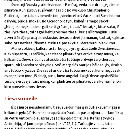
Šventoji Dvasia yra kiekviename iš mūsų, veda mus drauge į tiesos
pilnatvę. Kunigu buvau įšventintas didžio vyskupo Christopherio
Butlerio, nuostabaus benediktino, vienintelio iš Vatikano II Susirinkimo
dalyvių, puikiai mokėjusio Cicerono lotynų kalbą! Jis mėgo sakyti:
„Nebijokime, kad tiesa gali kelti grėsmę tiesai.“ Jei tai, ką kitas sako, iš
tiesų yra tiesa, tai negali kelti grėsmės tiesai, kurią aš branginu. Turiu
atverti širdį ir protą dieviškosios tiesos erdvei. Jei manau, kad tai, ką kitas
sako, yra netiesa, žinoma, turiu tai pasakyti su deramu nuolankumu.
Mano vokiečių kalba prasta, bet joje yra gražus žodis
Zwischenraum
.
Kiek suprantu, jis reiškia, kad tiesos pilnatvė yra erdvėje tarp mūsų, kai
kalbamės. Dievo slėpinys atsiskleidžia tuščioje erdvėje tarp cherubų
sparnų virš Sandoros skrynios, Švč. Mergelės Marijos įsčiose, Jis įsitaiso
ant tuščio kryžiaus. Dievas atsiskleidžia tuščiame kape, kuriame, pasak
evangelisto Jono, iš abiejų pusių buvo angelai. Taigi Dievas apsireiškia
tuščioje erdvėje, tarp mūsų, kur glūdi tiesos pilnatvė, palaikoma mano ir
kito puoselėjamos tiesos.
Tiesa su meile
Iš pažiūros nesuderinamų tiesų susidūrimas gali būti skausmingas ir
keliantis pyktį. Prisiminkime apaštalo Pauliaus pasakojimą apie konfliktą
su Petru Antiochijoje, aprašytą
Laiške galatams
: „Kai Kefas atvyko į
Antiochiją, aš jam pasipriešinau į akis“ (2, 11). Tačiau jie vienas kitam