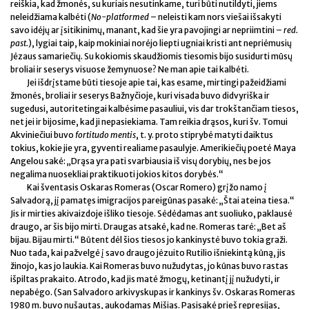
reiškia, kad žmonės, su kuriais nesutinkame, turi būti nutildyti, jiems
neleidžiama kalbėti (
No-platformed
– neleisti kam nors viešai išsakyti
savo idėjų ar įsitikinimų, manant, kad šie yra pavojingi ar nepriimtini –
red.
past.
), lygiai taip, kaip mokiniai norėjo liepti ugniai kristi ant nepriėmusių
Jėzaus samariečių. Su kokiomis skaudžiomis tiesomis bijo susidurti mūsų
broliai ir seserys visuose žemynuose? Ne man apie tai kalbėti.
Jei išdrįstame būti tiesoje apie tai, kas esame, mirtingi pažeidžiami
žmonės, broliai ir seserys Bažnyčioje, kuri visada buvo didvyriška ir
sugedusi, autoritetingai kalbėsime pasauliui, vis dar trokštančiam tiesos,
net jei ir bijosime, kad ji nepasiekiama. Tam reikia drąsos, kuri šv. Tomui
Akviniečiui buvo
fortitudo mentis
, t. y. proto stiprybė matyti daiktus
tokius, kokie jie yra, gyventi realiame pasaulyje. Amerikiečių poetė Maya
Angelou sakė: „Drąsa yra pati svarbiausia iš visų dorybių, nes be jos
negalima nuosekliai praktikuoti jokios kitos dorybės.“
Kai šventasis Oskaras Romeras (Oscar Romero) grįžo namo į
Salvadorą, jį pamatęs imigracijos pareigūnas pasakė: „Štai ateina tiesa.“
Jis ir mirties akivaizdoje išliko tiesoje. Sėdėdamas ant suoliuko, paklausė
draugo, ar šis bijo mirti. Draugas atsakė, kad ne. Romeras tarė: „Bet aš
bijau. Bijau mirti.“ Būtent dėl šios tiesos jo kankinystė buvo tokia graži.
Nuo tada, kai pažvelgė į savo draugo jėzuito Rutilio išniekintą kūną, jis
žinojo, kas jo laukia. Kai Romeras buvo nužudytas, jo kūnas buvo rastas
išpiltas prakaito. Atrodo, kad jis matė žmogų, ketinantį jį nužudyti, ir
nepabėgo. (San Salvadoro arkivyskupas ir kankinys šv. Oskaras Romeras
1980 m. buvo nušautas, aukodamas Mišias. Pasisakė prieš represijas,