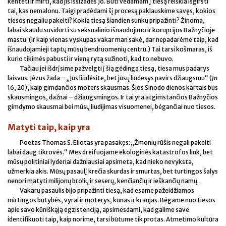
kentėti ir mirti, kad jis išsižadės Jo. Būti vedamam į tiesą reiškia išgirsti
tai, kas nemalonu. Taigi pradėdami šį procesą paklauskime savęs, kokios
tiesos negaliu pakelti? Kokią tiesą šiandien sunku pripažinti? Žinoma,
labai skaudu susidurti su seksualinio išnaudojimo ir korupcijos Bažnyčioje
mastu. (Ir kaip vienas vyskupas vakar man sakė, dar nepadarėme taip, kad
išnaudojamieji taptų mūsų bendruomenių centru.) Tai tarsi košmaras, iš
kurio tikimės pabusti ir vieną rytą sužinoti, kad to nebuvo.
Tačiau jei išdrįsime pažvelgti į šią gėdingą tiesą, tiesa mus padarys
laisvus. Jėzus žada – „Jūs liūdėsite, bet jūsų liūdesys pavirs džiaugsmu“ (
Jn
16, 20), kaip gimdančios moters skausmas. Šios Sinodo dienos kartais bus
skausmingos, dažnai – džiaugsmingos. Ir tai yra atgimstančios Bažnyčios
gimdymo skausmai bei mūsų liudijimas visuomenei, bėgančiai nuo tiesos.
Matyti taip, kaip yra
Poetas Thomas S. Eliotas yra pasakęs: „Žmonių rūšis negali pakelti
labai daug tikrovės.“ Mes dreifuojame ekologinės katastrofos link, bet
mūsų politiniai lyderiai dažniausiai apsimeta, kad nieko nevyksta,
užmerkia akis. Mūsų pasaulį krečia skurdas ir smurtas, bet turtingos šalys
nenori matyti milijonų brolių ir seserų, kenčiančių ir ieškančių namų.
Vakarų pasaulis bijo pripažinti tiesą, kad esame pažeidžiamos
mirtingos būtybės, vyrai ir moterys, kūnas ir kraujas. Bėgame nuo tiesos
apie savo kūniškąją egzistenciją, apsimesdami, kad galime save
identifikuoti taip, kaip norime, tarsi būtume tik protas. Atmetimo kultūra