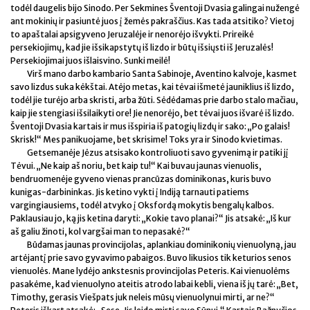
todėl daugelis bijo Sinodo. Per Sekmines Šventoji Dvasia galingai nužengė
ant mokinių ir pasiuntė juos į žemės pakraščius. Kas tada atsitiko? Vietoj
to apaštalai apsigyveno Jeruzalėje ir nenorėjo išvykti. Prireikė
persekiojimų, kad jie išsikapstytų iš lizdo ir būtų išsiųsti iš Jeruzalės!
Persekiojimai juos išlaisvino. Sunki meilė!
Virš mano darbo kambario Santa Sabinoje, Aventino kalvoje, kasmet
savo lizdus suka kėkštai. Atėjo metas, kai tėvai išmetė jauniklius iš lizdo,
todėl jie turėjo arba skristi, arba žūti. Sėdėdamas prie darbo stalo mačiau,
kaip jie stengiasi išsilaikyti ore! Jie nenorėjo, bet tėvai juos išvarė iš lizdo.
Šventoji Dvasia kartais ir mus išspiria iš patogių lizdų ir sako: „Po galais!
Skrisk!“ Mes panikuojame, bet skrisime! Toks yra ir Sinodo kvietimas.
Getsemanėje Jėzus atsisako kontroliuoti savo gyvenimą ir patiki jį
Tėvui. „Ne kaip aš noriu, bet kaip tu!“ Kai buvau jaunas vienuolis,
bendruomenėje gyveno vienas prancūzas dominikonas, kuris buvo
kunigas-darbininkas. Jis ketino vykti į Indiją tarnauti patiems
vargingiausiems, todėl atvyko į Oksfordą mokytis bengalų kalbos.
Paklausiau jo, ką jis ketina daryti: „Kokie tavo planai?“ Jis atsakė: „Iš kur
aš galiu žinoti, kol vargšai man to nepasakė?“
Būdamas jaunas provincijolas, aplankiau dominikonių vienuolyną, jau
artėjantį prie savo gyvavimo pabaigos. Buvo likusios tik keturios senos
vienuolės. Mane lydėjo ankstesnis provincijolas Peteris. Kai vienuolėms
pasakėme, kad vienuolyno ateitis atrodo labai kebli, viena iš jų tarė: „Bet,
Timothy, gerasis Viešpats juk neleis mūsų vienuolynui mirti, ar ne?“