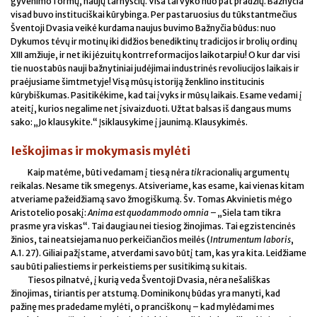
gyvenimo formų, naujų tarnysčių. Visa tai vyko nuo pat pradžių. Bažnyčia
visad buvo instituciškai kūrybinga. Per pastaruosius du tūkstantmečius
Šventoji Dvasia veikė kurdama naujus buvimo Bažnyčia būdus: nuo
Dykumos tėvų ir motinų iki didžios benediktinų tradicijos ir brolių ordinų
XIII amžiuje, ir net iki jėzuitų kontrreformacijos laikotarpiu! O kur dar visi
tie nuostabūs nauji bažnytiniai judėjimai industrinės revoliucijos laikais ir
praėjusiame šimtmetyje! Visą mūsų istoriją ženklino institucinis
kūrybiškumas. Pasitikėkime, kad tai įvyks ir mūsų laikais. Esame vedami į
ateitį, kurios negalime net įsivaizduoti. Užtat balsas iš dangaus mums
sako: „Jo klausykite.“ Įsiklausykime į jaunimą. Klausykimės.
Ieškojimas ir mokymasis mylėti
Kaip matėme, būti vedamam į tiesą nėra
tik
racionalių argumentų
reikalas. Nesame tik smegenys. Atsiveriame, kas esame, kai vienas kitam
atveriame pažeidžiamą savo žmogiškumą. Šv. Tomas Akvinietis mėgo
Aristotelio posakį:
Anima est quodammodo omnia
– „Siela tam tikra
prasme yra viskas“. Tai daugiau nei tiesiog žinojimas. Tai egzistencinės
žinios, tai neatsiejama nuo perkeičiančios meilės (
Intrumentum laboris
,
A.1. 27). Giliai pažįstame, atverdami savo būtį tam, kas yra kita. Leidžiame
sau būti paliestiems ir perkeistiems per susitikimą su kitais.
Tiesos pilnatvė, į kurią veda Šventoji Dvasia, nėra nešališkas
žinojimas, tiriantis per atstumą. Dominikonų būdas yra manyti, kad
pažinę mes pradedame mylėti, o pranciškonų – kad mylėdami mes