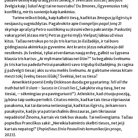
padavė dešinę kaip draugystės ženklą, ir Šventasis Sostas į abu juos
žvelgia kaip į šulus! Argi tai ne nuostabu? Du žmones, išgyvenusius tokį
konfliktą, mirtis suvienijo kaip kankinius.
Turime ieškoti būdų, kaip kalbėti tiesą, kad kitas žmogus ją išgirstų ir
nesijaustų sugniuždytas. Pagalvokite apie
Evangelijos pagal Joną
21
skyriuje aprašytą Petro susitikimą su Jėzumi ežero pakrantėje. Paskutinį
vakarą prieš Jėzaus mirtį Petras gyrėsi mylįs Viešpatį labiau už visus
kitus. Tačiau netrukus po to jis tris kartus Jo išsižadėjo, ir tai buvo
gėdingiausia akimirka jo gyvenime. Ant kranto Jėzus nekaltina jo dėl
nesėkmės. Jis švelniai, tyliai atverdamas naują erdvę, galbūt su šypsena
klausia tris kartus: „Ar myli mane labiau nei šitie?“ Su begaliniu švelnumu
jis tris kartus padeda Petrui panaikinti savo trigubą išsižadėjimą. Jis ragina
jį pažvelgti tiesai į akis su visu meilės švelnumu. Ar galėtume vienas kitam
mesti tokį švelnų tiesos iššūkį? Švelniai, bet su tiesa?
Amerikietė poetė Emily Dickinson duoda gerą patarimą:
Tell all the
truth but tell it slant – Success in Circuit lies
(„Sakykite visą tiesą, bet ne
tiesiai, – sėkmingiau yra pavinguriuoti“). Atleiskite, kad cituoju poeziją,
ją būna taip sunku perteikti. Citatos mintis, kad kartais tiesa stipriausiai
pasakoma, kai tai daroma netiesiogiai, kad kitas išgirstų. Jei kam nors
pasakysite, kad jis yra patriarchalinis dinozauras, jam tikriausiai
nepadėsite! Žinoma, kartais vis tiek bus skaudu. Tai neišvengiama. Tačiau
popiežius Pranciškus sakė: „Nereikia baimintis skelbti tiesos, net jei ji
kartais nepatogi“ (
Popiežiaus žinia Pasaulinės komunikacijos proga
,
2023).