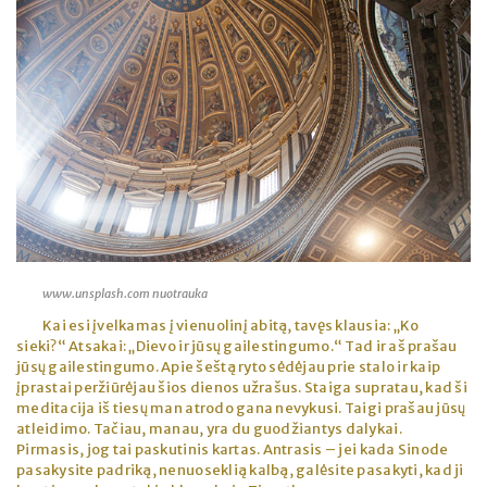
www.unsplash.com nuotrauka
Kai esi įvelkamas į vienuolinį abitą, tavęs klausia: „Ko
sieki?“ Atsakai: „Dievo ir jūsų gailestingumo.“ Tad ir aš prašau
jūsų gailestingumo. Apie šeštą ryto sėdėjau prie stalo ir kaip
įprastai peržiūrėjau šios dienos užrašus. Staiga supratau, kad ši
meditacija iš tiesų man atrodo gana nevykusi. Taigi prašau jūsų
atleidimo. Tačiau, manau, yra du guodžiantys dalykai.
Pirmasis, jog tai paskutinis kartas. Antrasis – jei kada Sinode
pasakysite padriką, nenuoseklią kalbą, galėsite pasakyti, kad ji