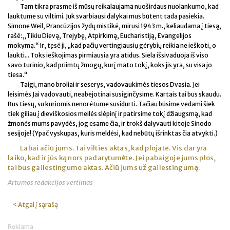
Tam tikra prasme iš mūsų reikalaujama nuoširdaus nuolankumo, kad
lauktume su viltimi. Juk svarbiausi dalykai mus būtent tada pasiekia.
Simone Weil, Prancūzijos žydų mistikė, mirusi 1943 m., keliaudama į tiesą,
rašė: „Tikiu Dievą, Trejybę, Atpirkimą, Eucharistiją, Evangelijos
mokymą.“ Ir, tęsė ji, „kad pačių vertingiausių gėrybių reikia ne ieškoti, o
laukti... Toks ieškojimas pirmiausia yra atidus. Siela išsivaduoja iš viso
savo turinio, kad priimtų žmogų, kurį mato tokį, koks jis yra, su visa jo
tiesa.“
Taigi, mano broliai ir seserys, vadovaukimės tiesos Dvasia. Jei
leisimės Jai vadovauti, neabejotinai susiginčysime. Kartais tai bus skaudu.
Bus tiesų, su kuriomis nenorėtume susidurti. Tačiau būsime vedami šiek
tiek giliau į dieviškosios meilės slėpinį ir patirsime tokį džiaugsmą, kad
žmonės mums pavydės, jog esame čia, ir trokš dalyvauti kitoje Sinodo
sesijoje! (Ypač vyskupas, kuris meldėsi, kad nebūtų išrinktas čia atvykti.)
Labai ačiū jums. Tai vilties aktas, kad plojate. Vis dar yra
laiko, kad ir jūs ką nors padarytumėte. Jei pabaigoje jums plos,
tai bus gailestingumo aktas. Ačiū jums už gailestingumą.
Artumos redakcijos vertimas
< Atgal į sąrašą
Reklama