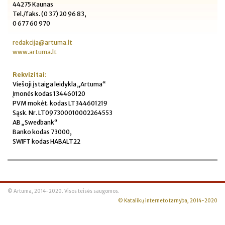
44275 Kaunas
Tel./faks. (0 37) 20 96 83,
0 677 60 970
redakcija@artuma.lt
www.artuma.lt
Rekvizitai:
Viešoji įstaiga leidykla „Artuma“
Įmonės kodas 134460120
PVM mokėt. kodas LT344601219
Sąsk. Nr. LT097300010002264553
AB „Swedbank“
Banko kodas 73000,
SWIFT kodas HABALT22
© Artuma, 2014-2020. Visos teisės saugomos.
© Katalikų interneto tarnyba, 2014-2020