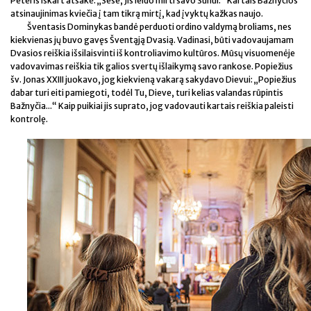
Peteris iškart atsakė: „Sese, Jis leido mirti savo Sūnui.“ Kartais Bažnyčios
atsinaujinimas kviečia į tam tikrą mirtį, kad įvyktų kažkas naujo.
Šventasis Dominykas bandė perduoti ordino valdymą broliams, nes
kiekvienas jų buvo gavęs Šventąją Dvasią. Vadinasi, būti vadovaujamam
Dvasios reiškia išsilaisvinti iš kontroliavimo kultūros. Mūsų visuomenėje
vadovavimas reiškia tik galios svertų išlaikymą savo rankose. Popiežius
šv. Jonas XXIII juokavo, jog kiekvieną vakarą sakydavo Dievui: „Popiežius
dabar turi eiti pamiegoti, todėl Tu, Dieve, turi kelias valandas rūpintis
Bažnyčia...“ Kaip puikiai jis suprato, jog vadovauti kartais reiškia paleisti
kontrolę.