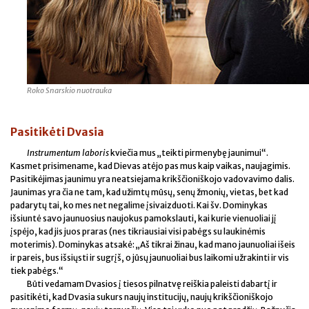
Roko Snarskio nuotrauka
Pasitikėti Dvasia
Instrumentum laboris
kviečia mus „teikti pirmenybę jaunimui“.
Kasmet prisimename, kad Dievas atėjo pas mus kaip vaikas, naujagimis.
Pasitikėjimas jaunimu yra neatsiejama krikščioniškojo vadovavimo dalis.
Jaunimas yra čia ne tam, kad užimtų mūsų, senų žmonių, vietas, bet kad
padarytų tai, ko mes net negalime įsivaizduoti. Kai šv. Dominykas
išsiuntė savo jaunuosius naujokus pamokslauti, kai kurie vienuoliai jį
įspėjo, kad jis juos praras (nes tikriausiai visi pabėgs su laukinėmis
moterimis). Dominykas atsakė: „Aš tikrai žinau, kad mano jaunuoliai išeis
ir pareis, bus išsiųsti ir sugrįš, o jūsų jaunuoliai bus laikomi užrakinti ir vis
tiek pabėgs.“
Būti vedamam Dvasios į tiesos pilnatvę reiškia paleisti dabartį ir
pasitikėti, kad Dvasia sukurs naujų institucijų, naujų krikščioniškojo