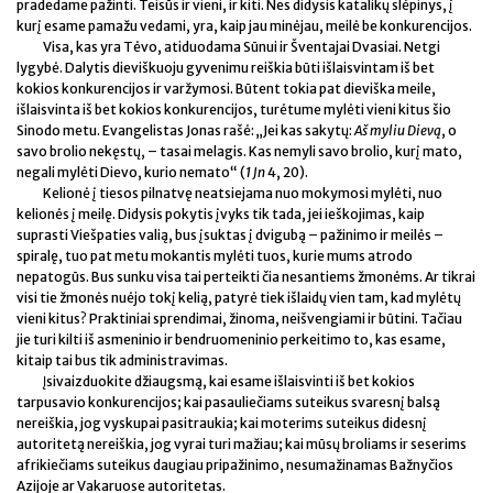
pradedame pažinti. Teisūs ir vieni, ir kiti. Nes didysis katalikų slėpinys, į
kurį esame pamažu vedami, yra, kaip jau minėjau, meilė be konkurencijos.
Visa, kas yra Tėvo, atiduodama Sūnui ir Šventajai Dvasiai. Netgi
lygybė. Dalytis dieviškuoju gyvenimu reiškia būti išlaisvintam iš bet
kokios konkurencijos ir varžymosi. Būtent tokia pat dieviška meile,
išlaisvinta iš bet kokios konkurencijos, turėtume mylėti vieni kitus šio
Sinodo metu. Evangelistas Jonas rašė: „Jei kas sakytų:
Aš myliu Dievą
, o
savo brolio nekęstų, – tasai melagis. Kas nemyli savo brolio, kurį mato,
negali mylėti Dievo, kurio nemato“ (
1
Jn
4, 20).
Kelionė į tiesos pilnatvę neatsiejama nuo mokymosi mylėti, nuo
kelionės į meilę. Didysis pokytis įvyks tik tada, jei ieškojimas, kaip
suprasti Viešpaties valią, bus įsuktas į dvigubą – pažinimo ir meilės –
spiralę, tuo pat metu mokantis mylėti tuos, kurie mums atrodo
nepatogūs. Bus sunku visa tai perteikti čia nesantiems žmonėms. Ar tikrai
visi tie žmonės nuėjo tokį kelią, patyrė tiek išlaidų vien tam, kad mylėtų
vieni kitus? Praktiniai sprendimai, žinoma, neišvengiami ir būtini. Tačiau
jie turi kilti iš asmeninio ir bendruomeninio perkeitimo to, kas esame,
kitaip tai bus tik administravimas.
Įsivaizduokite džiaugsmą, kai esame išlaisvinti iš bet kokios
tarpusavio konkurencijos; kai pasauliečiams suteikus svaresnį balsą
nereiškia, jog vyskupai pasitraukia; kai moterims suteikus didesnį
autoritetą nereiškia, jog vyrai turi mažiau; kai mūsų broliams ir seserims
afrikiečiams suteikus daugiau pripažinimo, nesumažinamas Bažnyčios
Azijoje ar Vakaruose autoritetas.