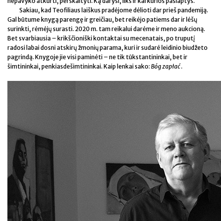
nepavyko atkurti, perskaityti. Ką darysi, liks ir kai kurios paslaptys.
Sakiau, kad Teofiliaus laiškus pradėjome dėlioti dar prieš pandemiją.
Gal būtume knygą parengę ir greičiau, bet reikėjo patiems dar ir lėšų
surinkti, rėmėjų surasti. 2020 m. tam reikalui darėme ir meno aukcioną.
Bet svarbiausia – krikščioniški kontaktai su mecenatais, po truputį
radosi labai dosni atskirų žmonių parama, kuri ir sudarė leidinio biudžeto
pagrindą. Knygoje jie visi paminėti – ne tik tūkstantininkai, bet ir
šimtininkai, penkiasdešimtininkai. Kaip lenkai sako:
Bóg
zapłać
.