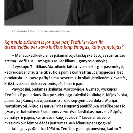
Algimanto Aleksandravičiaus nuotrauka
Ką naujo sužinom iš jos apie patį Teofilių? Koks jis
atsiskleidžia per savo laiškus kaip žmogus, kaip ganytojas?
– Manau, kad kiekvienas palaimintojo laiškų skaitytojas susiras sau
artimą Teofiliaus – žmogaus ar Teofiliaus – ganytojo savybę.
Iš vyskupo Teofiliaus Matulionio laiškų dvasininkai gali pasimokyti,
kad reikia bendrauti ne tik su kolegomis konfratrais, parapijiečiais, bet
pirmiausia – su savo pačių šeima: seserimis, broliais, brolienėmis,
svotais
,
krikštavaikiais, dukterėčiomis, sūnėnais ir pan.
Pavyzdžiui, būdamas įkalintas Mordovijoje, 82 metų vyskupas
Teofilius iš popieriaus iškarpo sudėtingą kalėdinį žaisliuką ir, įdėjęs į voką,
pasiunčia į Kauną savo jauniausio brolio septynmetei dukrai Marijai
Matulionytei. Įklijuoja į narvelį ir besisupantį paukščiuką. Ir laiške parašo:
„Maryte, kai paimsi už raudonos virvutės ir žaisliukas-narvelis išsipūs,
pamatysi ir pajusi, kur aš esu ir kaip jaučiuosi.“ Jaudinantis seno
dvasininko ir šeimos dėdės jautrumas. Aukščiausia pedagogika!
Arba, pavyzdžiui, kai 1956 m. Teofilius gauna pranešimą, kad po 7