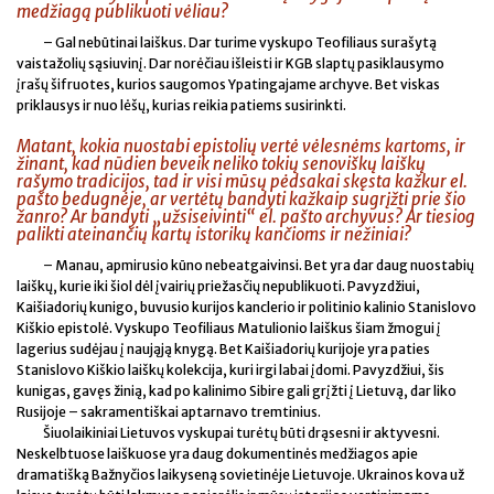
medžiagą publikuoti vėliau?
– Gal nebūtinai laiškus. Dar turime vyskupo Teofiliaus surašytą
vaistažolių sąsiuvinį. Dar norėčiau išleisti ir KGB slaptų pasiklausymo
įrašų šifruotes, kurios saugomos Ypatingajame archyve. Bet viskas
priklausys ir nuo lėšų, kurias reikia patiems susirinkti.
Matant, kokia nuostabi epistolių vertė vėlesnėms kartoms, ir
žinant, kad nūdien beveik neliko tokių senoviškų laiškų
rašymo tradicijos, tad ir visi mūsų pėdsakai skęsta kažkur el.
pašto bedugnėje, ar vertėtų bandyti kažkaip sugrįžti prie šio
žanro? Ar bandyti „užsiseivinti“ el. pašto archyvus? Ar tiesiog
palikti ateinančių kartų istorikų kančioms ir nežiniai?
– Manau, apmirusio kūno nebeatgaivinsi. Bet yra dar daug nuostabių
laiškų, kurie iki šiol dėl įvairių priežasčių nepublikuoti. Pavyzdžiui,
Kaišiadorių kunigo, buvusio kurijos kanclerio ir politinio kalinio Stanislovo
Kiškio epistolė. Vyskupo Teofiliaus Matulionio laiškus šiam žmogui į
lagerius sudėjau į naująją knygą. Bet Kaišiadorių kurijoje yra paties
Stanislovo Kiškio laiškų kolekcija, kuri irgi labai įdomi. Pavyzdžiui, šis
kunigas, gavęs žinią, kad po kalinimo Sibire gali grįžti į Lietuvą, dar liko
Rusijoje – sakramentiškai aptarnavo tremtinius.
Šiuolaikiniai Lietuvos vyskupai turėtų būti drąsesni ir aktyvesni.
Neskelbtuose laiškuose yra daug dokumentinės medžiagos apie
dramatišką Bažnyčios laikyseną sovietinėje Lietuvoje. Ukrainos kova už