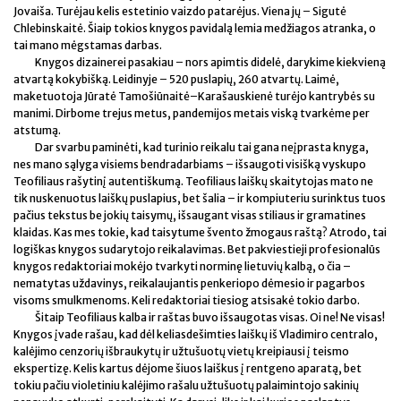
Jovaiša. Turėjau kelis estetinio vaizdo patarėjus. Viena jų – Sigutė
Chlebinskaitė. Šiaip tokios knygos pavidalą lemia medžiagos atranka, o
tai mano mėgstamas darbas.
Knygos dizainerei pasakiau – nors apimtis didelė, darykime kiekvieną
atvartą kokybišką. Leidinyje – 520 puslapių, 260 atvartų. Laimė,
maketuotoja Jūratė Tamošiūnaitė–Karašauskienė turėjo kantrybės su
manimi. Dirbome trejus metus, pandemijos metais viską tvarkėme per
atstumą.
Dar svarbu paminėti, kad turinio reikalu tai gana neįprasta knyga,
nes mano sąlyga visiems bendradarbiams – išsaugoti visišką vyskupo
Teofiliaus rašytinį autentiškumą. Teofiliaus laiškų skaitytojas mato ne
tik nuskenuotus laiškų puslapius, bet šalia – ir kompiuteriu surinktus tuos
pačius tekstus be jokių taisymų, išsaugant visas stiliaus ir gramatines
klaidas. Kas mes tokie, kad taisytume švento žmogaus raštą? Atrodo, tai
logiškas knygos sudarytojo reikalavimas. Bet pakviestieji profesionalūs
knygos redaktoriai mokėjo tvarkyti norminę lietuvių kalbą, o čia –
nematytas uždavinys, reikalaujantis penkeriopo dėmesio ir pagarbos
visoms smulkmenoms. Keli redaktoriai tiesiog atsisakė tokio darbo.
Šitaip Teofiliaus kalba ir raštas buvo išsaugotas visas. Oi ne! Ne visas!
Knygos įvade rašau, kad dėl keliasdešimties laiškų iš Vladimiro centralo,
kalėjimo cenzorių išbraukytų ir užtušuotų vietų kreipiausi į teismo
ekspertizę. Kelis kartus dėjome šiuos laiškus į rentgeno aparatą, bet
tokiu pačiu violetiniu kalėjimo rašalu užtušuotų palaimintojo sakinių