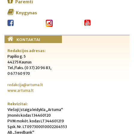
Paremti
Knygynas
KONTAKTAI
Redakcijos adresas:
Papilio g. 5
44275 Kaunas
Tel./faks. (0 37) 20 96 83,
0 677 60 970
redakcija@artuma.lt
www.artuma.lt
Rekvizitai:
Viešoji įstaiga leidykla „Artuma“
Įmonės kodas 134460120
PVM mokėt. kodas LT344601219
Sąsk. Nr. LT097300010002264553
AB „Swedbank“