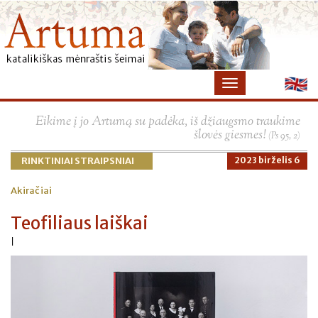
Eikime į jo Artumą su padėka, iš džiaugsmo traukime
šlovės giesmes!
(Ps 95, 2)
RINKTINIAI STRAIPSNIAI
2023 birželis 6
Akiračiai
Teofiliaus laiškai
|