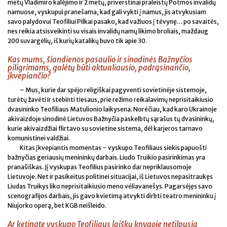
metų Vladimiro kalėjimo ir 2 metų, priverstinai praleistų Potmos invalidų
namuose, vyskupui pranešama, kad gali vykti į namus, jis atvykusiam
savo palydovui Teofiliui Pilkai pasako, kad važiuos į tėvynę… po savaitės,
nes reikia atsisveikinti su visais invalidų namų likimo broliais, maždaug
200 suvargėlių, iš kurių katalikų buvo tik apie 30.
Kas mums, šiandienos pasaulio ir sinodinės Bažnyčios
piligrimams, galėtų būti aktualiausio, padrąsinančio,
įkvepiančio?
– Mus, kurie dar spėjo religiškai pagyventi sovietinėje sistemoje,
turėtų žavėti ir stebinti tiesaus, prie režimo reikalavimų neprisitaikiusio
dvasininko Teofiliaus Matulionio laikysena. Norėčiau, kad karo Ukrainoje
akivaizdoje sinodinė Lietuvos Bažnyčia paskelbtų sąrašus tų dvasininkų,
kurie akivaizdžiai flirtavo su sovietine sistema, dėl karjeros tarnavo
komunistinei valdžiai.
Kitas įkvepiantis momentas – vyskupo Teofiliaus siekis papuošti
bažnyčias geriausių menininkų darbais. Liudo Truikio pasirinkimas yra
pranašiškas. Jį vyskupas Teofilius pasirinko dar nepriklausomoje
Lietuvoje. Net ir pasikeitus politinei situacijai, iš Lietuvos nepasitraukęs
Liudas Truikys liko neprisitaikiusio meno vėliavanešys. Pagarsėjęs savo
scenografijos darbais, jis gavo kvietimą atvykti dirbti teatro menininku į
Niujorko operą, bet KGB neišleido.
Ar ketinate vyskupo Teofiliaus laiškų knygoje netilpusią