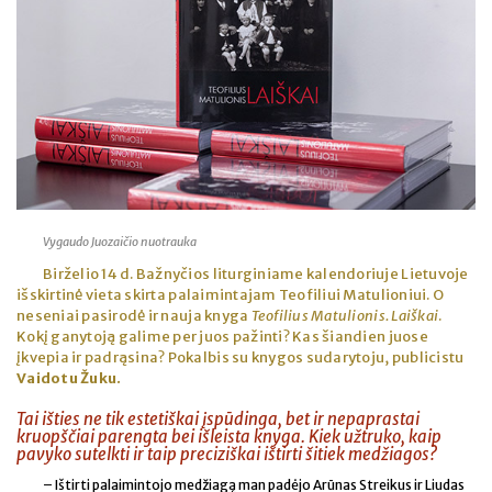
Vygaudo Juozaičio nuotrauka
Birželio 14 d. Bažnyčios liturginiame kalendoriuje Lietuvoje
išskirtinė vieta skirta palaimintajam Teofiliui Matulioniui. O
neseniai pasirodė ir nauja knyga
Teofilius Matulionis. Laiškai
.
Kokį ganytoją galime per juos pažinti? Kas šiandien juose
įkvepia ir padrąsina? Pokalbis su knygos sudarytoju, publicistu
Vaidotu Žuku.
Tai išties ne tik estetiškai įspūdinga, bet ir nepaprastai
kruopščiai parengta bei išleista knyga. Kiek užtruko, kaip
pavyko sutelkti ir taip preciziškai ištirti šitiek medžiagos?
– Ištirti palaimintojo medžiagą man padėjo Arūnas Streikus ir Liudas