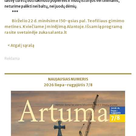
laisvę turėtų būti lakmuso popierėlis ir mūsų istorijos vertinimams,
neturime palikti nei baltų, nei juodų dėmių.
***
Birželio 22 d. minėsime 150-ąsias pal. Teofiliaus gimimo
metines. Kviečiame į minėjimą Alantoje.
Išsamią programą
rasite svetainėje zukasalanta.lt
< Atgal į sąrašą
Reklama
NAUJAUSIAS NUMERIS
2026 liepa–rugpjūtis 7/8