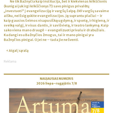
Ne tik Bažnyčia kaip institucija, bet ir kiekvienas krikščionis
(kunigai juk irgi krikščionys?!) savo pinigus privalėtų
„investuoti“ į evangelizaciją ir vargšų šalpą. Dėl vargšų savaime
aišku, neišsigąskite evangelizacijos. Ją suprantu plačiai – ir
kaip gausios šeimos visapusišką ugdymą, ir sportą, ir higieną, ir
sveiką valgį, ir visus dantis, ir savišvietą, ir teatro lankymą. Kaip
sako viena mano draugė – evangelizuoti privalu ir drabužiais.
Kadangi esu Bažnyčios žmogus, tai ir mano pinigai yra
Bažnyčios pinigai. O jei ne – tada jie nešventi.
< Atgal į sąrašą
Reklama
NAUJAUSIAS NUMERIS
2026 liepa–rugpjūtis 7/8