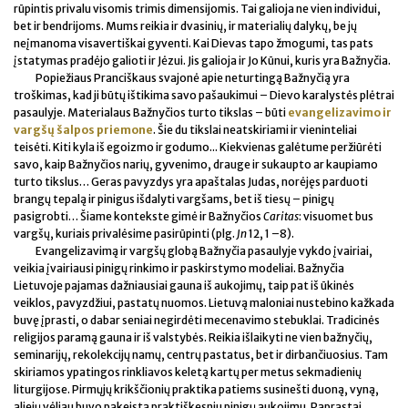
rūpintis privalu visomis trimis dimensijomis. Tai galioja ne vien individui,
bet ir bendrijoms. Mums reikia ir dvasinių, ir materialių dalykų, be jų
neįmanoma visavertiškai gyventi. Kai Dievas tapo žmogumi, tas pats
įstatymas pradėjo galioti ir Jėzui. Jis galioja ir Jo Kūnui, kuris yra Bažnyčia.
Popiežiaus Pranciškaus svajonė apie neturtingą Bažnyčią yra
troškimas, kad ji būtų ištikima savo pašaukimui – Dievo karalystės plėtrai
pasaulyje. Materialaus Bažnyčios turto tikslas – būti
evangelizavimo ir
vargšų šalpos priemone
. Šie du tikslai neatskiriami ir vieninteliai
teisėti. Kiti kyla iš egoizmo ir godumo... Kiekvienas galėtume peržiūrėti
savo, kaip Bažnyčios narių, gyvenimo, drauge ir sukaupto ar kaupiamo
turto tikslus… Geras pavyzdys yra apaštalas Judas, norėjęs parduoti
brangų tepalą ir pinigus išdalyti vargšams, bet iš tiesų – pinigų
pasigrobti… Šiame kontekste gimė ir Bažnyčios
Caritas
: visuomet bus
vargšų, kuriais privalėsime pasirūpinti (plg.
Jn
12, 1 –8).
Evangelizavimą ir vargšų globą Bažnyčia pasaulyje vykdo įvairiai,
veikia įvairiausi pinigų rinkimo ir paskirstymo modeliai. Bažnyčia
Lietuvoje pajamas dažniausiai gauna iš aukojimų, taip pat iš ūkinės
veiklos, pavyzdžiui, pastatų nuomos. Lietuvą maloniai nustebino kažkada
buvę įprasti, o dabar seniai negirdėti mecenavimo stebuklai. Tradicinės
religijos paramą gauna ir iš valstybės. Reikia išlaikyti ne vien bažnyčių,
seminarijų, rekolekcijų namų, centrų pastatus, bet ir dirbančiuosius. Tam
skiriamos ypatingos rinkliavos keletą kartų per metus sekmadienių
liturgijose. Pirmųjų krikščionių praktika patiems susinešti duoną, vyną,
aliejų vėliau buvo pakeista praktiškesniu pinigų aukojimu. Paprastai