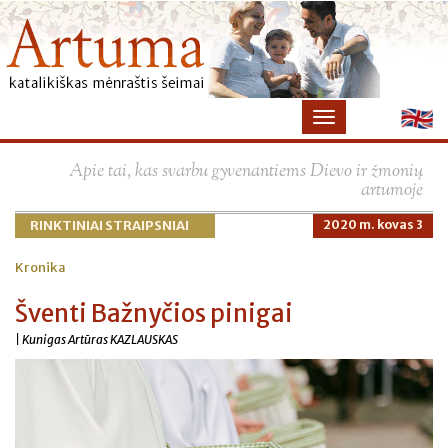
×
Apie tai, kas svarbu gyvenantiems Dievo ir žmonių
artumoje
RINKTINIAI STRAIPSNIAI
2020 m. kovas 3
Kronika
Šventi Bažnyčios pinigai
| Kunigas Artūras KAZLAUSKAS