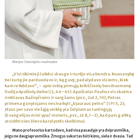
Marijos Stanulytės nuotrauka
„Visi tikintieji laikėsi drauge ir turėjo visa bendra. Nuosavybę
bei turtą jie parduodavo ir, ką gavę, padalydavo visiems, kiek
kam reikėdavo“, – apie tokią pirmųjų krikščionių bendruomenę
liudija
Apaštalų darbai
(2, 44–45). Apaštalas Paulius vis skatina
rinkliavas Bažnyčioms ir vargšams (pvz.,
Gal
2, 10); Petras
primena ganytojams nesivaikyti „bjauraus pelno“ (1
Pt
5, 2);
Jėzus per savo viešąją veiklą yra šelpiamas turtingųjų
(Evangelijos mini ypač moteris, pvz.,
Lk
8, 1–3), kad pats galėtų
atsidėti vien Dievo karalystės skelbimui.
Mano profesorius kartodavo, kad visa pasaulyje yra dviprasmiška,
jeigu ne daugiaprasmiška. Žmogus sukurtas būti kūnu, siela ir dvasia. Tad