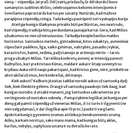
vieną – stipendija. Jei yra!). Dėl įvairių priežasčių (ir dėl skurdo) buvo
sumanytos
sudėtinės Mišios
, celebruojamos keliomis intencijomis ir
švenčiamos paprastai du kartus per savaitę. Natūralu, kad mažose
parapijose stipendijų stinga. Tada kunigu pasirūpinti turi vyskupijos kurija.
Ateityje kunigo išlaikymas privalės būti peržiūrėtas, nes neatrodo,
kad stipendijų tradicija būtų perduodama jaunajai kartai. Gera, kad Mišios
užsakomos ne vien už mirusiuosius. Tai liudija besiplečiančius maldos
horizontus. Santuokos metinės, gimtadieniai, kitos sukaktys, asmeniniai
rūpesčiai ir padėkos, liga, vaiko gimimas, valstybės, pasaulio įvykiai,
katastrofos, baimė, nežinia, pažįstamojo ar artimojo mirtis – tai vis
proga užsakyti Mišias. Tai reiškia konkretų asmenį ar intenciją pavesti
Bažnyčios, kuri yra Kristaus Kūnas, maldai ir aukai ir šitaip suvienyti su
kryžiaus Auka vėl iš naujo pakartojant, kad Kristus gimė, mirė, prisikėlė ne
abstrakčiai už visus, bet konkrečiai, dėl manęs.
Kiek aukoti? Kažkuris jėzuitas taikliai nurodė aukos už santuoką dydį:
tiek, kiek išleidote gėlėms. Draugė už santuoką paaukojo tiek daug, kad
kunigas nustebo. Ji atsakė mananti, jog Santuokos sakramentas yra
vertingesnis už nuotakos suknelę... Pamąstykime logiškai: jei kunigas per
dieną gali paimti stipendiją už vienerias Mišias, iš to turės ir išgyventi (ne
vien valgydamas), ir dar (logiškai apie 10 proc.) paskirti vargšams.
Apskritai kunigo gyvenimo orumas atitinka jo bendruomenės orumą.
Aišku, kai kam norėtųsi, sako mano mama, kad kunigas būtų aklas,
kurčias, nebylys, suplyšusia sutana ir su dviračiu be rato.