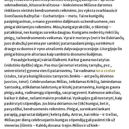
sekmadieniais, kituose kraštuose – kiekvienose Mišiose daromos
rinkliavos vietinės bendruomenės reikmėms. Jos vyksta svarbiausiu ir
švenčiausiu Bažnyčiai – Eucharistijos – metu. Tai ne kunigėlių
pasipinigavimas, o mano gyvenimo dalijimasis su bendruomene, nes
pinigai skiriami jos reikmėms. Mūsų kunigai praktiški, o tikintieji –
pataikūnai, nes kunigas surenka daugiau. Kunigams nederėtų rinkti šių
pinigų, tai bendruomenės veiksmas. Vyrai ir moterys (net ir be išskiriančių
juos drabužių) pereina per sambūrį patarnaudami pinigų surinkimu ir
drauge su duonos ir vyno atnašomis dalyvauja procesijoje. Liturgijoje šie
pinigai būna prie altoriaus kaip sambūrio dosnumo liudijimas.
Pasaulyje kunigai įvairiai išlaikomi. Kai kur gauna nustatytas
(vidutinio dydžio) algas. Pas mus (jei neturi etatinių tarnybų, pvz.,
universitete) gyvena vien iš patarnavimų. Tai vadinama
Iura stolae
(stulos, tai yra kunigiškosios tarnystės ženklo – ant pečių dėvimos
juostos, teisė). Celebruodamas Mišias, teikdamas Krikštą, laimindamas
Santuoką, atlikdamas laidotuvių ar kitokį patarnavimą, kunigas gauna
pinigų auką, vadinamąją stipendiją, sau pragyventi. Kaimuose anksčiau,
kai kur ir dabar, nešami maisto produktai. Vyskupijos gali nustatyti, kaip
paskirstyti stipendijas. Jos būna skiriamos ne (tik) kunigui, bet ir,
pavyzdžiui, bendruomenės reikmėms. Pinigai, surenkami lankant
parapiją, paprastai dalijami į keletą dalių. Antras, kai reikia – ir trečias,
Mišias per dieną celebruojantis kunigas stipendiją gali pasiimti tik už
vienerias (išimtis – Kalėdų dovana: trejos Mišios ir už kiek-