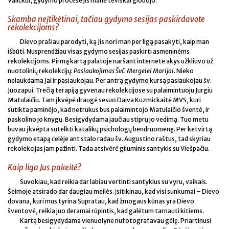
Valickui, gydymo procese jis mane tėviškai globojo.
Skamba neįtikėtinai, tačiau gydymo sesijas paskirdavote
rekolekcijoms?
Dievo prašiau parodyti, ką Jis nori man per ligą pasakyti, kaip man
išbūti. Nusprendžiau visas gydymo sesijas paskirti asmeninėms
rekolekcijoms. Pirmą kartą palatoje naršant internete akys užkliuvo už
nuotolinių rekolekcijų:
Pasiaukojimas Švč.
Mergelei Marijai
. Nieko
nelaukdama Jai ir pasiaukojau. Per antrą gydymo kursą pasiaukojau šv.
Juozapui. Trečią terapiją gyvenau rekolekcijose su palaimintuoju Jurgiu
Matulaičiu. Tam įkvėpė draugė sesuo Daiva Kuzmickaitė MVS, kuri
sutikta paminėjo, kad netrukus bus palaimintojo Matulaičio šventė, ir
paskolino jo knygų. Besigydydama jaučiau stiprų jo vedimą. Tuo metu
buvau įkvėpta sutelkti katalikų psichologų bendruomenę. Per ketvirtą
gydymo etapą celėje ant stalo radau šv. Augustino raštus, tad skyriau
rekolekcijas jam pažinti. Tada atsivėrė giluminis santykis su Viešpačiu.
Kaip liga Jus pakeitė?
Suvokiau, kad reikia dar labiau vertinti santykius su vyru, vaikais.
Šeimoje atsirado dar daugiau meilės. Įsitikinau, kad visi sunkumai – Dievo
dovana, kuri mus tyrina.Supratau, kad žmogaus kūnas yra Dievo
šventovė, reikia juo deramai rūpintis, kad galėtum tarnauti kitiems.
Kartą besigydydama vienuolyne nufotografavau gėlę. Priartinusi