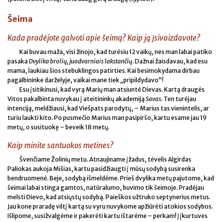
Šeima
Kada pradėjote galvoti apie šeimą? Kaip ją įsivaizdavote?
Kai buvau maža, visi žinojo, kad turėsiu 12 vaikų, nes man labai patiko
pasaka
Dvylika brolių, juodvarniais lakstančių
. Dažnai žaisdavau, kad esu
mama, laukiau šios stebuklingos patirties. Kai besimokydama dirbau
pagalbininke darželyje, vaikai mane tiek „pripildydavo“!
Esu įsitikinusi, kad vyrą Marių man atsiuntė Dievas. Kartą draugės
Vitos pakalbinta nuvykau į ateitininkų akademiją
Savas
. Ten turėjau
intenciją, meldžiausi, kad Viešpats parodytų, – Marius tas vienintelis, ar
turiu laukti kito. Po pusmečio Marius man pasipiršo, kartu esame jau 19
metų, o susituokę – beveik 18 metų.
Kaip minite santuokos metines?
Švenčiame Žolinių metu. Atnaujiname įžadus, tėvelis Algirdas
Paliokas aukoja Mišias, kartu pasidžiaugti į mūsų sodybą susirenka
bendruomenė. Beje, sodybą išmeldėme. Prieš dvylika metų pajutome, kad
šeimai labai stinga gamtos, natūralumo, buvimo tik šeimoje. Pradėjau
melsti Dievo, kad atsiųstų sodybą. Paieškos užtruko septynerius metus.
Jau kone praradę viltį kartą su vyru nuvykome apžiūrėti atokios sodybos.
Išlipome, susižvalgėme ir pakerėti kartu ištarėme – perkam! Į įkurtuves