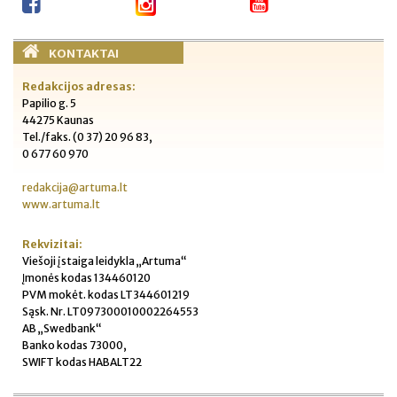
KONTAKTAI
Redakcijos adresas:
Papilio g. 5
44275 Kaunas
Tel./faks. (0 37) 20 96 83,
0 677 60 970
redakcija@artuma.lt
www.artuma.lt
Rekvizitai:
Viešoji įstaiga leidykla „Artuma“
Įmonės kodas 134460120
PVM mokėt. kodas LT344601219
Sąsk. Nr. LT097300010002264553
AB „Swedbank“
Banko kodas 73000,
SWIFT kodas HABALT22