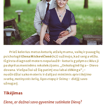
Prieš kelerius metus keturių atžalų mama, vaikų ir paauglių
psichologė
Elena Mickevičienė
(42) sužinojo, kad serga vėžiu.
Išgirsta diagnozė moters nepalaužė– keturis gydymo ciklus ji
paskyrė asmeninėms rekolekcijoms. „Onkologinė liga– Dievo
dovana. Viešpačiui už šią patirtį esu labai dėkinga“,–
nuoširdžiai sako moteris ir dalijasi mintimis
apie tikėjimo
svarbą, motinystės kelią, ligos etapą ir šeimą
– didįjį savo
užnugarį.
Tikėjimas
Elena, ar dažnai savo gyvenime sutinkate Dievą?