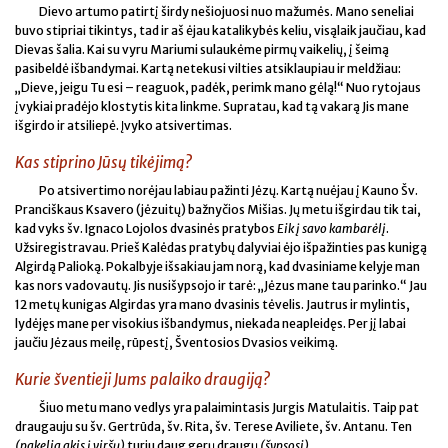
Dievo artumo patirtį širdy nešiojuosi nuo mažumės. Mano seneliai
buvo stipriai tikintys, tad ir aš ėjau katalikybės keliu, visąlaik jaučiau, kad
Dievas šalia. Kai su vyru Mariumi sulaukėme pirmų vaikelių, į šeimą
pasibeldė išbandymai. Kartą netekusi vilties atsiklaupiau ir meldžiau:
„Dieve, jeigu Tu esi – reaguok, padėk, perimk mano gėlą!“ Nuo rytojaus
įvykiai pradėjo klostytis kita linkme. Supratau, kad tą vakarą Jis mane
išgirdo ir atsiliepė. Įvyko atsivertimas.
Kas stiprino Jūsų tikėjimą?
Po atsivertimo norėjau labiau pažinti Jėzų. Kartą nuėjau į Kauno Šv.
Pranciškaus Ksavero (jėzuitų) bažnyčios Mišias. Jų metu išgirdau tik tai,
kad vyks šv. Ignaco Lojolos dvasinės pratybos
Eik į savo kambarėlį
.
Užsiregistravau. Prieš Kalėdas pratybų dalyviai ėjo išpažinties pas kunigą
Algirdą Palioką. Pokalbyje išsakiau jam norą, kad dvasiniame kelyje man
kas nors vadovautų. Jis nusišypsojo ir tarė: „Jėzus mane tau parinko.“ Jau
12 metų kunigas Algirdas yra mano dvasinis tėvelis. Jautrus ir mylintis,
lydėjęs mane per visokius išbandymus, niekada neapleidęs. Per jį labai
jaučiu Jėzaus meilę, rūpestį, Šventosios Dvasios veikimą.
Kurie šventieji Jums palaiko draugiją?
Šiuo metu mano vedlys yra palaimintasis Jurgis Matulaitis. Taip pat
draugauju su šv. Gertrūda, šv. Rita, šv. Terese Aviliete, šv. Antanu. Ten
(pakelia akis į viršų)
turiu daug gerų draugų
(šypsosi).