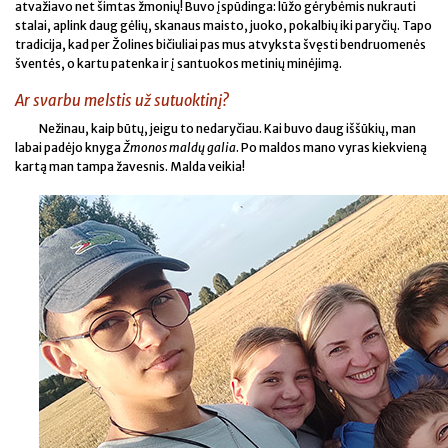
atvažiavo net šimtas žmonių! Buvo įspūdinga: lūžo gėrybėmis nukrauti
stalai, aplink daug gėlių, skanaus maisto, juoko, pokalbių iki paryčių. Tapo
tradicija, kad per Žolines bičiuliai pas mus atvyksta švęsti bendruomenės
šventės, o kartu patenka ir į santuokos metinių minėjimą.
Ar svarbu melstis už sutuoktinį?
Nežinau, kaip būtų, jeigu to nedaryčiau. Kai buvo daug iššūkių, man
labai padėjo knyga
Žmonos maldų galia
. Po maldos mano vyras kiekvieną
kartą man tampa žavesnis. Malda veikia!