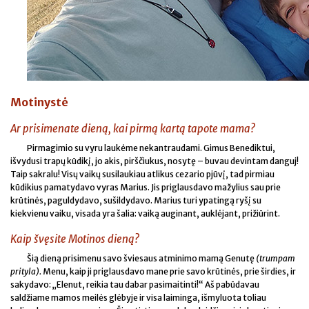
Motinystė
Ar prisimenate dieną, kai pirmą kartą tapote mama?
Pirmagimio su vyru laukėme nekantraudami. Gimus Benediktui,
išvydusi trapų kūdikį, jo akis, pirščiukus, nosytę – buvau devintam danguj!
Taip sakralu! Visų vaikų susilaukiau atlikus cezario pjūvį, tad pirmiau
kūdikius pamatydavo vyras Marius. Jis priglausdavo mažylius sau prie
krūtinės, paguldydavo, sušildydavo. Marius turi ypatingą ryšį su
kiekvienu vaiku, visada yra šalia: vaiką auginant, auklėjant, prižiūrint.
Kaip švęsite Motinos dieną?
Šią dieną prisimenu savo šviesaus atminimo mamą Genutę
(trumpam
prityla).
Menu, kaip ji priglausdavo mane prie savo krūtinės, prie širdies, ir
sakydavo: „Elenut, reikia tau dabar pasimaitinti!“ Aš pabūdavau
saldžiame mamos meilės glėbyje ir visa laiminga, išmyluota toliau