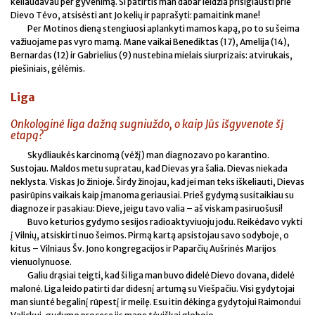
keliaudavau per gyvenimą. Ši patirtis man dabar leidžia prisiglausti prie
Dievo Tėvo, atsisėsti ant Jo kelių ir paprašyti: pamaitink mane!
Per Motinos dieną stengiuosi aplankyti mamos kapą, po to su šeima
važiuojame pas vyro mamą. Mane vaikai Benediktas (17), Amelija (14),
Bernardas (12) ir Gabrielius (9) nustebina mielais siurprizais: atvirukais,
piešiniais, gėlėmis.
Liga
Onkologinė liga dažną sugniuždo, o kaip Jūs išgyvenote šį
etapą?
Skydliaukės karcinomą (vėžį) man diagnozavo po karantino.
Sustojau. Maldos metu supratau, kad Dievas yra šalia. Dievas niekada
neklysta. Viskas Jo žinioje. Širdy žinojau, kad jei man teks iškeliauti, Dievas
pasirūpins vaikais kaip įmanoma geriausiai. Prieš gydymą susitaikiau su
diagnoze ir pasakiau: Dieve, jeigu tavo valia – aš viskam pasiruošusi!
Buvo keturios gydymo sesijos radioaktyviuoju jodu. Reikėdavo vykti
į Vilnių, atsiskirti nuo šeimos. Pirmą kartą apsistojau savo sodyboje, o
kitus – Vilniaus Šv. Jono kongregacijos ir Paparčių Aušrinės Marijos
vienuolynuose.
Galiu drąsiai teigti, kad ši liga man buvo didelė Dievo dovana, didelė
malonė. Liga leido patirti dar didesnį artumą su Viešpačiu. Visi gydytojai
man siuntė begalinį rūpestį ir meilę. Esu itin dėkinga gydytojui Raimondui