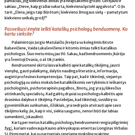
pamačiau, jog kiekvienas žiedas yra neapsakomo grožio. Gėrėjausi ir
sakiau: „Dieve, kaip gražiai sukurta, kiekviena ląstelė apgalvota“. O Jis
tarė: „Elena, jeigu taip žiūrėtum į kiekvieno žmogaus sielą – pamatytum
kiekvieno unikalų grožį!“
Pasveikusi ėmėte telkti katalikų psichologų benduomenę. Ko
kartu sieksite?
Palaimintojo Jurgio Matulaičio įkvėpta su kolegėmis Birute
Balsevičiene, Vaida Lukaševičiene ir kitomis ėmiau telkti katalikus
psichologus. Šiuo metu mūsų jau 90. Sakau, kad bendruomenės įkūrėja
yra Šventoji Dvasia, o aš tik įrankis.
Bendruomenė skirta laisvai kalbėti apie katalikų tikėjimą, jausti
vienybę, gauti palaikymą, dalytis naudinga literatūra, informacija,
auginti profesines kompetencijas. Taip pat, kad ir tikintieji, siejantys
psichologiją su sielos mokslu bei katalikiškomis vertybėmis ir ieškantys
psichologinės, psichoterapinės pagalbos, žinotų, jog yra jų lūkesčius
atitinkančių specialistų. Kad galėtų drąsiai su psichologu kalbėtis apie
dvasinius dalykus ir tikėjimą. Pastebėjau, kad tikintieji, susidūrę su
gyvenimiškais sunkumais, iššūkiais, yra nedrąsūs atvirauti apie savo
tikėjimo kelią. Jie, kaip ir visi, siekia saugumo, nenori būti dar labiau
sumenkinti, įskaudinti.
Kartą per metus katalikų psichologų bendruomenė rengia piligriminį
žygį, kuriam vadovauja Kauno arkivyskupas emeritas Lionginas Virbalas
SJ. Pirmi metai, kai su partneriais rengiame mokslinę praktinę