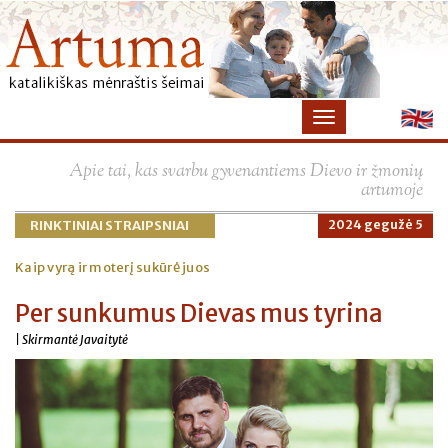
Apie tai, kas svarbu gyvenantiems Dievo ir žmonių
artumoje
RINKTINIAI STRAIPSNIAI
2024 gegužė 5
Kaip vyrą ir moterį sukūrė juos
Per sunkumus Dievas mus tyrina
| Skirmantė Javaitytė