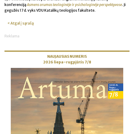
konferenciją
Asmens orumas teologinėje ir psichologinėje perspektyvose
. Ji
gegužės 17 d. vyks VDU Katalikų teologijos fakultete.
< Atgal į sąrašą
Reklama
NAUJAUSIAS NUMERIS
2026 liepa–rugpjūtis 7/8