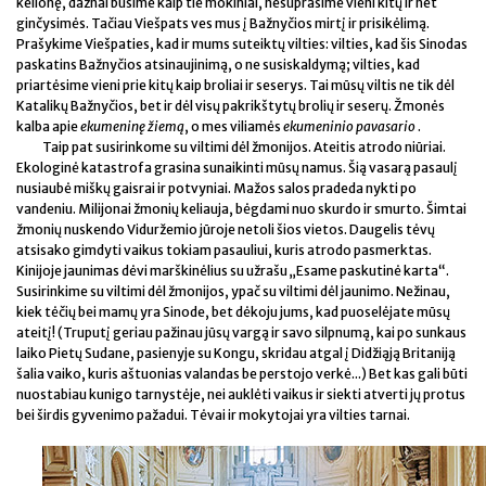
kelionę, dažnai būsime kaip tie mokiniai, nesuprasime vieni kitų ir net
ginčysimės. Tačiau Viešpats ves mus į Bažnyčios mirtį ir prisikėlimą.
Prašykime Viešpaties, kad ir mums suteiktų vilties: vilties, kad šis Sinodas
paskatins Bažnyčios atsinaujinimą, o ne susiskaldymą; vilties, kad
priartėsime vieni prie kitų kaip broliai ir seserys. Tai mūsų viltis ne tik dėl
Katalikų Bažnyčios, bet ir dėl visų pakrikštytų brolių ir seserų. Žmonės
kalba apie
ekumeninę žiemą
, o mes viliamės
ekumeninio pavasario
.
Taip pat susirinkome su viltimi dėl žmonijos. Ateitis atrodo niūriai.
Ekologinė katastrofa grasina sunaikinti mūsų namus. Šią vasarą pasaulį
nusiaubė miškų gaisrai ir potvyniai. Mažos salos pradeda nykti po
vandeniu. Milijonai žmonių keliauja, bėgdami nuo skurdo ir smurto. Šimtai
žmonių nuskendo Viduržemio jūroje netoli šios vietos. Daugelis tėvų
atsisako gimdyti vaikus tokiam pasauliui, kuris atrodo pasmerktas.
Kinijoje jaunimas dėvi marškinėlius su užrašu „Esame paskutinė karta“.
Susirinkime su viltimi dėl žmonijos, ypač su viltimi dėl jaunimo. Nežinau,
kiek tėčių bei mamų yra Sinode, bet dėkoju jums, kad puoselėjate mūsų
ateitį! (Truputį geriau pažinau jūsų vargą ir savo silpnumą, kai po sunkaus
laiko Pietų Sudane, pasienyje su Kongu, skridau atgal į Didžiąją Britaniją
šalia vaiko, kuris aštuonias valandas be perstojo verkė...) Bet kas gali būti
nuostabiau kunigo tarnystėje, nei auklėti vaikus ir siekti atverti jų protus
bei širdis gyvenimo pažadui. Tėvai ir mokytojai yra vilties tarnai.