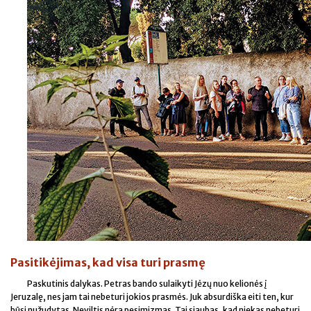
Pasitikėjimas, kad visa turi prasmę
Paskutinis dalykas. Petras bando sulaikyti Jėzų nuo kelionės į
Jeruzalę, nes jam tai nebeturi jokios prasmės. Juk absurdiška eiti ten, kur
būsi nužudytas. Neviltis nėra pesimizmas. Tai siaubas, kad niekas nebeturi