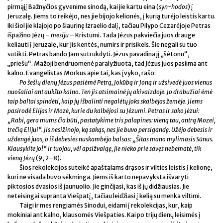
pirmąjį Bažnyčios gyvenime sinodą, kai jie kartu eina (
syn-hodos
) į
Jeruzalę. Jiems to reikėjo, nes jie bijojo kelionės, į kurią turėjo leistis kartu.
Iki šiol jie klajojo po šiaurinę Izraelio dalį, tačiau Pilypo Cezarėjoje Petras
išpažino Jėzų –
mesiju
– Kristumi. Tada Jėzus pakviečia juos drauge
keliauti į Jeruzalę, kur Jis kentės, numirs ir prisikels. Šie negali su tuo
sutikti. Petras bando Jam sutrukdyti. Jėzus pavadina jį „šėtonu“,
„priešu“. Mažoji bendruomenė paralyžiuota, tad Jėzus juos pasiima ant
kalno. Evangelistas Morkus apie tai, kas įvyko, rašo:
Po šešių dienų Jėzus pasiėmė Petrą, Jokūbą ir Joną ir užsivedė juos vienus
nuošaliai ant aukšto kalno. Ten jis atsimainė jų akivaizdoje. Jo drabužiai ėmė
taip baltai spindėti, kaip jų išbalinti negalėtų joks skalbėjas žemėje. Jiems
pasirodė Elijas ir Mozė, kurie du kalbėjosi su Jėzumi. Petras ir sako Jėzui:
„Rabi, gera mums čia būti, pastatykime tris palapines: vieną tau, antrą Mozei,
trečią Elijui“. Jis nesižinojo, ką sakąs, nes jie buvo persigandę. Užėjo debesis ir
uždengė juos, o iš debesies nuskambėjo balsas: „Šitas mano mylimasis Sūnus.
Klausykite jo!“ Ir tuojau, vėl apsižvalgę, jie nieko prie savęs nebematė, tik
vieną Jėzų
(9, 2–8).
Šios rekolekcijos suteikė apaštalams drąsos ir vilties leistis į kelionę,
kuri ne visada buvo sėkminga. Jiems iš karto nepavyksta išvaryti
piktosios dvasios iš jaunuolio. Jie ginčijasi, kas iš jų didžiausias. Jie
neteisingai supranta Viešpatį, tačiau leidžiasi į kelią su menka viltimi.
Taigi ir mes rengiamės Sinodui, eidami į rekolekcijas, kur, kaip
mokiniai ant kalno, klausomės Viešpaties. Kai po trijų dienų leisimės į