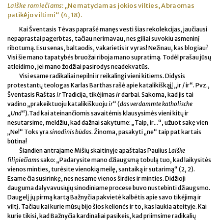
Laiške romiečiams
: „Nematydamas jokios vilties, Abraomas
patikėjo viltimi“ (4, 18).
Kai Šventasis Tėvas paprašė manęs vesti šias rekolekcijas, jaučiausi
nepaprastai pagerbtas, tačiau nerimavau, nes giliai suvokiu asmeninį
ribotumą. Esu senas, baltaodis, vakarietis ir vyras! Nežinau, kas blogiau?
Visi šie mano tapatybės bruožai riboja mano supratimą. Todėl prašau jūsų
atleidimo, jei mano žodžiai pasirodys neadekvatūs.
Visi esame radikaliai nepilni ir reikalingi vieni kitiems. Didysis
protestantų teologas Karlas Barthas rašė apie katalikiškąjį „ir / ir“. Pvz.,
Šventasis Raštas
ir
Tradicija, tikėjimas
ir
darbai. Sakoma, kad jis tai
vadino „prakeiktuoju katalikiškuoju
ir
“ (
das verdammte katholische
„Und“
)
.
Tad kai ateinančiomis savaitėmis klausysimės vieni kitų ir
nesutarsime, meldžiu, kad dažnai sakytume: „Taip, ir...“, užuot sakę vien
„Ne!“ Toks yra
sinodinis būdas
. Žinoma, pasakyti „ne“ taip pat kartais
būtina!
Šiandien antrajame Mišių skaitinyje apaštalas Paulius
Laiške
filipiečiams
sako: „Padarysite mano džiaugsmą tobulą tuo, kad laikysitės
vienos minties, turėsite vienokią meilę, santaiką ir sutarimą“ (2, 2).
Esame čia susirinkę, nes nesame vienos širdies ir minties. Didžioji
dauguma dalyvavusiųjų sinodiniame procese buvo nustebinti džiaugsmo.
Daugelį jų pirmą kartą Bažnyčia pakvietė kalbėtis apie savo tikėjimą ir
viltį. Tačiau kai kurie mūsų bijo šios kelionės ir to, kas laukia ateityje. Kai
kurie tikisi, kad Bažnyčia kardinaliai pasikeis, kad priimsime radikalių