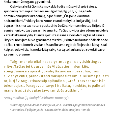
kiekvienam žmogaus gyvenimui.
Kiekviena krikščioniška mokykla liudija mūsų viltį apie šviesą,
spindinčią tamsoje ir tamsos neužgožtą (plg.
Jn
1, 5). Bagdade
dominikonai įkūrė akademiją, o jos šūkis: „Čia jokie klausimai
nedraudžiami.“ Vidury karo zonos esanti mokykla liudija viltį, kad
beprasmis smurtas netars paskutinio žodžio. Homso miestas Sirijoje iš
esmės nuniokotas beprasmio smurto. Tačiau jo viduryje radome nedidelę
katalikišką mokyklą. Olandas jėzuitas Franzas van der Lugtas atsisakė
išvykti, nors jam buvo grasinama mirtimi. Jis buvo nušautas sėdintis sode.
Tačiau ten radome ir vis dar dėstančio seno egiptiečio jėzuito klasę. Štai
kaip atrodo viltis. Jis mokė kitą vaikų kartą toliau bandyti suvokti savo
gyvenimo prasmę.
Taigi, mano broliai ir seserys, mus gali dalyti skirtingos
viltys. Tačiau jei klausysimės Viešpaties ir vieni kitų,
stengdamiesi suprasti Jo valią Bažnyčiai ir pasauliui, mus
suvienys viltis, pranokstanti mūsų nesutarimus. Būsime paliesti
to, kurį šv. Augustinas taip apibūdino: „Groži, toks senovinis ir
toks naujas... Paragavau [tavęs] ir alkstu, ir trokštu, tu palietei
mane, ir aš užsidegiau tavo ramybės troškimu.“
Antrą meditaciją skaitykite kitame numeryje
Straipsnyje panaudotos asociatyvios Jono Pauliaus II piligrimų bendruomenės
nuotraukos iš piligrimystės į Ekumeninį maldos budėjimą Romoje