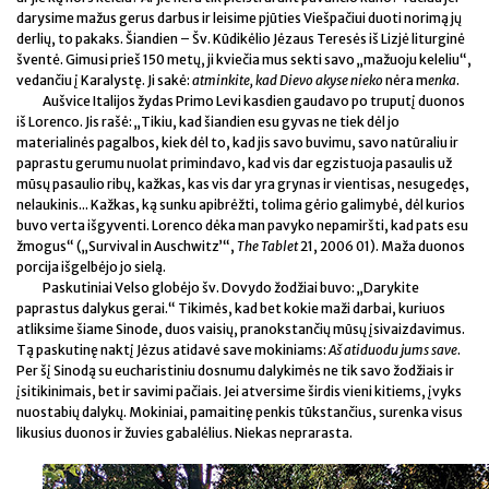
darysime mažus gerus darbus ir leisime pjūties Viešpačiui duoti norimą jų
derlių, to pakaks. Šiandien – Šv. Kūdikėlio Jėzaus Teresės iš Lizjė liturginė
šventė. Gimusi prieš 150 metų, ji kviečia mus sekti savo „mažuoju keleliu“,
vedančiu į Karalystę. Ji sakė:
atminkite, kad Dievo akyse nieko
nėra m
enka
.
Aušvice Italijos žydas Primo Levi kasdien gaudavo po truputį duonos
iš Lorenco. Jis rašė: „Tikiu, kad šiandien esu gyvas ne tiek dėl jo
materialinės pagalbos, kiek dėl to, kad jis savo buvimu, savo natūraliu ir
paprastu gerumu nuolat primindavo, kad vis dar egzistuoja pasaulis už
mūsų pasaulio ribų, kažkas, kas vis dar yra grynas ir vientisas, nesugedęs,
nelaukinis... Kažkas, ką sunku apibrėžti, tolima gėrio galimybė, dėl kurios
buvo verta išgyventi. Lorenco dėka man pavyko nepamiršti, kad pats esu
žmogus“ („Survival in Auschwitz’“,
The Tablet
21, 2006 01). Maža duonos
porcija išgelbėjo jo sielą.
Paskutiniai Velso globėjo šv. Dovydo žodžiai buvo: „Darykite
paprastus dalykus gerai.“ Tikimės, kad bet kokie maži darbai, kuriuos
atliksime šiame Sinode, duos vaisių, pranokstančių mūsų įsivaizdavimus.
Tą paskutinę naktį Jėzus atidavė save mokiniams:
Aš atiduodu jums save
.
Per šį Sinodą su eucharistiniu dosnumu dalykimės ne tik savo žodžiais ir
įsitikinimais, bet ir savimi pačiais. Jei atversime širdis vieni kitiems, įvyks
nuostabių dalykų. Mokiniai, pamaitinę penkis tūkstančius, surenka visus
likusius duonos ir žuvies gabalėlius. Niekas neprarasta.