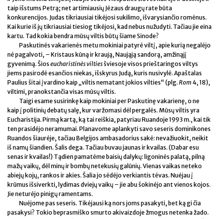
taip išstums Petrą; net artimiausių Jėzaus draugų rate būta
konkurencijos. Judas tikriausiai tikėjosi sukilimo, išvarysiančio romėnus.
Kai kurie iš jų tikriausiai tiesiog tikėjosi, kad nebus nužudyti. Tačiau jie eina
kartu. Tad kokia bendra mūsų viltis būtų šiame Sinode?
Paskutinės vakarienės metu mokiniai patyrė viltį, apie kurią negalėjo
nė pagalvoti, – Kristaus kūną ir kraują, Naująją sandorą, amžinąjį
gyvenimą. Šios
eucharistinės vilties
šviesoje visos prieštaringos viltys
jiems pasirodė esančios niekas, išskyrus Judą, kuris nusivylė. Apaštalas
Paulius šitai įvardino kaip „viltis nematant jokios vilties“ (plg.
Rom
4, 18),
viltimi, pranokstančia visas mūsų viltis.
Taigi esame susirinkę kaip mokiniai per Paskutinę vakarienę, o ne
kaip į politinių debatų salę, kur varžomasi dėl pergalės. Mūsų viltis yra
Eucharistija. Pirmą kartą, ką tai reiškia, patyriau Ruandoje 1993 m., kai tik
ten prasidėjo neramumai. Planavome aplankyti savo seseris dominikones
Ruandos šiaurėje, tačiau Belgijos ambasadorius sakė: nevažiuokit, neikit
iš namų šiandien. Šalis dega. Tačiau buvau jaunas ir kvailas. (Dabar esu
senas ir kvailas!) Tądien pamatėme baisių dalykų: ligoninės palatą, pilną
mažų vaikų, dėl minų ir bombų netekusių galūnių. Vienas vaikas neteko
abiejų kojų, rankos ir akies. Šalia jo sėdėjo verkiantis tėvas. Nuėjau į
krūmus išsiverkti, lydimas dviejų vaikų – jie abu šokinėjo ant vienos kojos.
Jie neturėjo pinigų ramentams.
Nuėjome pas seseris. Tikėjausi ką nors joms pasakyti, bet ką gi čia
pasakysi? Tokio beprasmiško smurto akivaizdoje žmogus netenka žado.