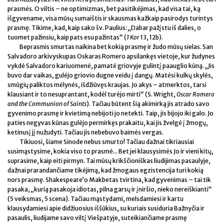
prasmės. O viltis – ne optimizmas, bet pasitikėjimas, kad visa tai, ką
išgyvename, visa mūsų sumaištis ir skausmas kažkaip pasirodys turintys
prasmę. Tikime, kad, kaip sako šv. Paulius: „Dabar pažįstu iš dalies, o
tuomet pažinsiu, kaip pats esu pažintas“ (
1 Kor
13, 12b).
Beprasmis smurtas naikina bet kokią prasmę ir žudo mūsų sielas. San
Salvadoro arkivyskupas Oskaras Romero apsilankęs vietoje, kur žudynes
vykdė Salvadoro kariuomenė, pamatė griovyje gulintį paauglio kūną. „Jis
buvo dar vaikas, gulėjo griovio dugne veidu į dangų. Matėsi kulkų skylės,
smūgių paliktos mėlynės, išdžiūvęs kraujas. Jo akys – atmerktos, tarsi
klausiant ir to nesuprantant, kodėl turėjo mirti“ (S. Wright,
Oscar Romero
and the Communion of Saints
). Tačiau būtent šią akimirką jis atrado savo
gyvenimo prasmę ir kvietimą nebijoti jo netekti. Taip, jis bijojo iki galo. Jo
paties negyvas kūnas gulėjo permirkęs prakaitu, kai jis žvelgė į žmogų,
ketinusį jį nužudyti. Tačiau jis nebebuvo baimės vergas.
Tikiuosi, šiame Sinode nebus smurto! Tačiau dažnai tikriausiai
susimąstysime, kokia viso to prasmė... Bet jei klausysimės Jo ir vieni kitų,
suprasime, kaip eiti pirmyn. Tai mūsų krikščioniškas liudijimas pasaulyje,
dažnai prarandančiame tikėjimą, kad žmogaus egzistencija turi kokią
nors prasmę. Shakespeare’o Makbetas tvirtina, kad gyvenimas – tai tik
pasaka, „kurią pasakoja idiotas, pilna garsų ir įniršio, nieko nereiškianti“
(5 veiksmas, 5 scena). Tačiau mąstydami, melsdamiesi ir kartu
klausydamiesi apie didžiuosius iššūkius, su kuriais susiduria Bažnyčia ir
pasaulis, liudijame savo viltį Viešpatyje, suteikiančiame prasmę