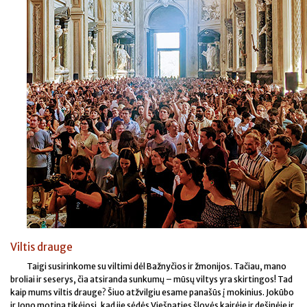
Viltis drauge
Taigi susirinkome su viltimi dėl Bažnyčios ir žmonijos. Tačiau, mano
broliai ir seserys, čia atsiranda sunkumų – mūsų viltys yra skirtingos! Tad
kaip mums viltis drauge? Šiuo atžvilgiu esame panašūs į mokinius. Jokūbo
ir Jono motina tikėjosi, kad jie sėdės Viešpaties šlovės kairėje ir dešinėje ir