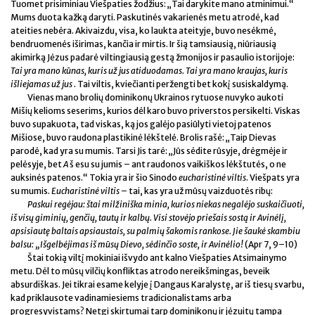
Tuomet prisiminiau Viešpaties žodžius: „Tai darykite mano atminimui.“
Mums duota kažką daryti. Paskutinės vakarienės metu atrodė, kad
ateities nebėra. Akivaizdu, visa, ko laukta ateityje, buvo nesėkmė,
bendruomenės iširimas, kančia ir mirtis. Ir šią tamsiausią, niūriausią
akimirką Jėzus padarė viltingiausią gestą žmonijos ir pasaulio istorijoje:
Tai yra mano kūnas, kuris už jus atiduodamas. Tai yra mano kraujas, kuris
išliejamas už jus
. Tai viltis, kviečianti peržengti bet kokį susiskaldymą.
Vienas mano brolių dominikonų Ukrainos rytuose nuvyko aukoti
Mišių kelioms seserims, kurios dėl karo buvo priverstos persikelti. Viskas
buvo supakuota, tad viskas, ką jos galėjo pasiūlyti vietoj patenos
Mišiose, buvo raudona plastikinė lėkštelė. Brolis rašė: „Taip Dievas
parodė, kad yra su mumis. Tarsi Jis tarė: „Jūs sėdite rūsyje, drėgmėje ir
pelėsyje, bet
A
š esu su jumis – ant raudonos vaikiškos lėkštutės, o ne
auksinės patenos.“ Tokia yra ir šio Sinodo
eucharistinė viltis
. Viešpats yra
su mumis.
Eucharistinė viltis
– tai, kas yra už mūsų vaizduotės ribų:
Paskui regėjau: štai milžiniška minia, kurios niekas negalėjo suskaičiuoti,
iš visų giminių, genčių, tautų ir kalbų. Visi stovėjo priešais sostą ir Avinėlį,
apsisiautę baltais apsiaustais, su palmių šakomis rankose. Jie šaukė skambiu
balsu: „Išgelbėjimas iš mūsų Dievo, sėdinčio soste, ir Avinėlio!
(Apr 7, 9–10)
Štai tokią viltį mokiniai išvydo ant kalno Viešpaties Atsimainymo
metu. Dėl to mūsų vilčių konfliktas atrodo nereikšmingas, beveik
absurdiškas. Jei tikrai esame kelyje į Dangaus Karalystę, ar iš tiesų svarbu,
kad priklausote vadinamiesiems tradicionalistams arba
progresyvistams? Netgi skirtumai tarp dominikonų ir jėzuitų tampa