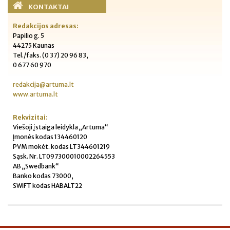
KONTAKTAI
Redakcijos adresas:
Papilio g. 5
44275 Kaunas
Tel./faks. (0 37) 20 96 83,
0 677 60 970
redakcija@artuma.lt
www.artuma.lt
Rekvizitai:
Viešoji įstaiga leidykla „Artuma“
Įmonės kodas 134460120
PVM mokėt. kodas LT344601219
Sąsk. Nr. LT097300010002264553
AB „Swedbank“
Banko kodas 73000,
SWIFT kodas HABALT22