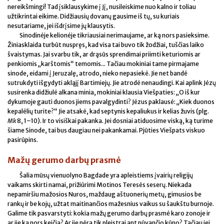
nereikšmingi! Tad įsiklausykime į Jį, nusileiskime nuo kalno ir toliau
užtikrintai eikime. Didžiausių dovanų gausime iš tų, su kuriais
nesutariame, jei išdrįsime jų klausytis.
Sinodinėje kelionėje tikriausiai nerimaujame, ar ką nors pasieksime.
Žiniasklaida turbūt nuspręs, kad visa tai buvo tik žodžiai, tuščias laiko
švaistymas. Jai svarbu tik, ar drąsūs sprendimai priimti keturiomis ar
penkiomis „karštomis“ temomis... Tačiau mokiniai tame pirmajame
sinode, eidami į Jeruzalę, atrodo, nieko nepasiekė. Jie net bandė
sutrukdyti išgydyti akląjį Bartimiejų. Jie atrodė nenaudingi. Kai aplink Jėzų
susirenka didžiulė alkana minia, mokiniai klausia Viešpaties: „O iš kur
dykumoje gauti duonos jiems pavalgydinti? Jėzus paklausė: „Kiek duonos
kepalėlių turite?“ Jie atsakė, kad septynis kepaliukus ir kelias žuvis (plg.
Mk
8, 1–10). Ir to visiškai pakanka. Jei dosniai atiduosime viską, ką turime
šiame Sinode, tai bus daugiau nei pakankamai. Pjūties Viešpats viskuo
pasirūpins.
Mažų gerumo darbų prasmė
Šalia mūsų vienuolyno Bagdade yra apleistiems įvairių religijų
vaikams skirti namai, prižiūrimi Motinos Teresės seserų. Niekada
nepamiršiu mažosios Nuros, maždaug aštuonerių metų, gimusios be
rankų ir be kojų, užtat maitinančios mažesnius vaikus su šaukštu burnoje.
Galime tik pasvarstyti: kokia mažų gerumo darbų prasmė karo zonoje ir
ar jie ką nors keičia? Ar jie nėra tik pleistrai ant pūvančio kūno? Tačiau jei