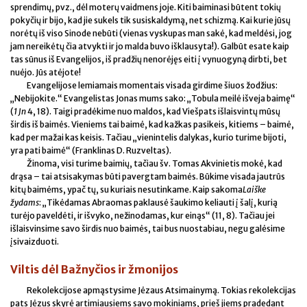
sprendimų, pvz., dėl moterų vaidmens joje. Kiti baiminasi būtent tokių
pokyčių ir bijo, kad jie sukels tik susiskaldymą, net schizmą. Kai kurie jūsų
norėtų iš viso Sinode nebūti (vienas vyskupas man sakė, kad meldėsi, jog
jam nereikėtų čia atvykti ir jo malda buvo išklausyta!). Galbūt esate kaip
tas sūnus iš Evangelijos, iš pradžių nenorėjęs eiti į vynuogyną dirbti, bet
nuėjo. Jūs atėjote!
Evangelijose lemiamais momentais visada girdime šiuos žodžius:
„Nebijokite.“ Evangelistas Jonas mums sako: „Tobula meilė išveja baimę“
(
1 Jn
4, 18). Taigi pradėkime nuo maldos, kad Viešpats išlaisvintų mūsų
širdis iš baimės. Vieniems tai baimė, kad kažkas pasikeis, kitiems – baimė,
kad per mažai kas keisis. Tačiau „vienintelis dalykas, kurio turime bijoti,
yra pati baimė“ (Franklinas D. Ruzveltas).
Žinoma, visi turime baimių, tačiau šv. Tomas Akvinietis mokė, kad
drąsa – tai atsisakymas būti pavergtam baimės. Būkime visada jautrūs
kitų baimėms, ypač tų, su kuriais nesutinkame. Kaip sakoma
Laiške
žydams
: „Tikėdamas Abraomas paklausė šaukimo keliauti į šalį, kurią
turėjo paveldėti, ir išvyko, nežinodamas, kur einąs“ (11, 8). Tačiau jei
išlaisvinsime savo širdis nuo baimės, tai bus nuostabiau, negu galėsime
įsivaizduoti.
Viltis dėl Bažnyčios ir žmonijos
Rekolekcijose apmąstysime Jėzaus Atsimainymą. Tokias rekolekcijas
pats Jėzus skyrė artimiausiems savo mokiniams, prieš jiems pradedant