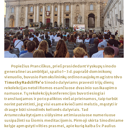
Popiežius Pranciškus, prieš prasidedant Vyskupų sinodo
generalinei asamblėjai, spalio 1–3 d. paprašė dominikonų
vienuolio, buvusio Pamokslininkų ordino naujokų magistro tėvo
Timothy Radcliffe’o
Sinodo dalyviams pravesti trijų dienų
rekolekcijas netoli Romos esančiuose dvasinio susikaupimo
namuose. Tų rekolekcijų konferencijos buvo tiesiogiai
transliuojamos ir po to paliktos viešai prieinamos, taip turbūt
norint patvirtinti, jog visi esame kviečiami melstis, mąstyti ir
drauge būti sinodinės kelionės dalyviais. Tad
Artumos
skaitytojams siūlysime artimiausiuose numeriuose
susipažinti su šiomis meditacijomis. Pirmoji skirta Sinodiniame
kelyje apmąstyti vilties prasmei, apie kurią kalba šv. Paulius