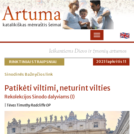
Ieškantiems Dievo ir žmonių artumos
RINKTINIAI STRAIPSNIAI
2023 lapkritis 11
Sinodinės Bažnyčios link
Patikėti viltimi, neturint vilties
Rekolekcijos Sinodo dalyviams (I)
| Tėvas Timothy Radcliffe OP