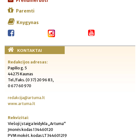
Prenumeruoti
Paremti
Knygynas
KONTAKTAI
Redakcijos adresas:
Papilio g. 5
44275 Kaunas
Tel./faks. (0 37) 20 96 83,
0 677 60 970
redakcija@artuma.lt
www.artuma.lt
Rekvizitai:
Viešoji įstaiga leidykla „Artuma“
Įmonės kodas 134460120
PVM mokėt. kodas LT344601219