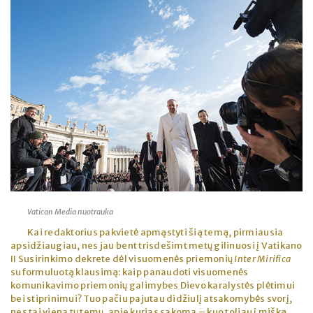
Vatican Media nuotrauka
Kai redaktorius pakvietė apmąstyti šią temą, pirmiausia
apsidžiaugiau, nes jau bent trisdešimt metų gilinuosi į Vatikano
II Susirinkimo dekrete dėl visuomenės priemonių
Inter Mirifica
suformuluotą klausimą: kaip panaudoti visuomenės
komunikavimo priemonių galimybes Dievo karalystės plėtimui
bei stiprinimui? Tuo pačiu pajutau didžiulį atsakomybės svorį,
nes tai viena tų temų, apie kurias sakoma – kuo toliau į mišką,