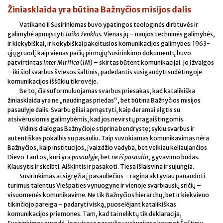
Žiniasklaida yra būtina Bažnyčios misijos dalis
Vatikano II Susirinkimas buvo ypatingos teologinės dirbtuvės ir
galimybė apmąstyti
laiko ženklus
. Vienas jų – naujos techninės galimybės,
ir kiekybiškai, ir kokybiškai pakeitusios komunikacijos galimybes. 1963-
ųjų gruodį kaip vienas pačių pirmųjų Susirinkimo dokumentų buvo
patvirtintas
Inter Mirifica
(
IM
) – skirtas būtent komunikacijai. Jo įžvalgos
– iki šiol svarbus šviesos šaltinis, padedantis susigaudyti sudėtingoje
komunikacijos iššūkių tikrovėje.
Be to, čia suformuluojamas svarbus priesakas, kad katalikiška
žiniasklaida yra ne „naudingas priedas“, bet būtina Bažnyčios misijos
pasaulyje dalis. Svarbu giliai apmąstyti, kaip deramai elgtis su
atsivėrusiomis galimybėmis, kad jos nevirstų pragaištingomis.
Vidinis dialogas Bažnyčioje stiprina bendrystę; sykiu svarbus ir
autentiškas pokalbis su pasauliu. Taip suvokiamas komunikavimas nėra
Bažnyčios, kaip institucijos, įvaizdžio vadyba, bet veikiau keliaujančios
Dievo Tautos, kuri yra
pasaulyje
, bet
ne iš pasaulio
, gyvavimo būdas.
Klausytis ir skelbti. Aiškintis ir pasakoti. Tiesa išlaisvina ir sujungia.
Susirinkimas atsigręžia į pasauliečius – ragina aktyviau panaudoti
turimus talentus Viešpaties vynuogyne ir vienoje svarbiausių sričių –
visuomenės komunikavime. Ne tik Bažnyčios hierarchų, bet ir kiekvieno
tikinčiojo pareiga – padaryti viską, puoselėjant katalikiškas
komunikacijos priemones. Tam, kad tai neliktų tik deklaracija,