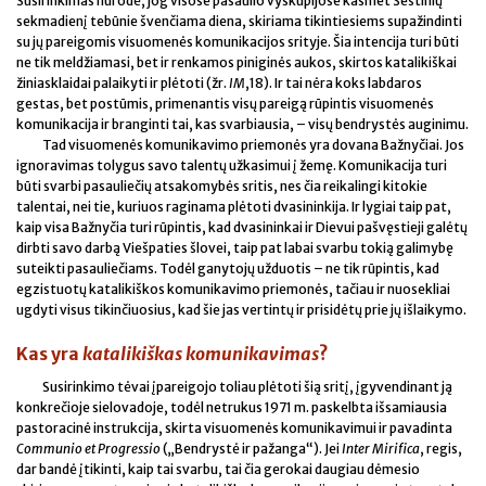
Susirinkimas nurodė, jog visose pasaulio vyskupijose kasmet Šeštinių
sekmadienį tebūnie švenčiama diena, skiriama tikintiesiems supažindinti
su jų pareigomis visuomenės komunikacijos srityje. Šia intencija turi būti
ne tik meldžiamasi, bet ir renkamos piniginės aukos, skirtos katalikiškai
žiniasklaidai palaikyti ir plėtoti (žr.
IM
,18). Ir tai nėra koks labdaros
gestas, bet postūmis, primenantis visų pareigą rūpintis visuomenės
komunikacija ir branginti tai, kas svarbiausia, – visų bendrystės auginimu.
Tad visuomenės komunikavimo priemonės yra dovana Bažnyčiai. Jos
ignoravimas tolygus savo talentų užkasimui į žemę. Komunikacija turi
būti svarbi pasauliečių atsakomybės sritis, nes čia reikalingi kitokie
talentai, nei tie, kuriuos raginama plėtoti dvasininkija. Ir lygiai taip pat,
kaip visa Bažnyčia turi rūpintis, kad dvasininkai ir Dievui pašvęstieji galėtų
dirbti savo darbą Viešpaties šlovei, taip pat labai svarbu tokią galimybę
suteikti pasauliečiams. Todėl ganytojų užduotis – ne tik rūpintis, kad
egzistuotų katalikiškos komunikavimo priemonės, tačiau ir nuosekliai
ugdyti visus tikinčiuosius, kad šie jas vertintų ir prisidėtų prie jų išlaikymo.
Kas yra
katalikiškas komunikavimas
?
Susirinkimo tėvai įpareigojo toliau plėtoti šią sritį, įgyvendinant ją
konkrečioje sielovadoje, todėl netrukus 1971 m. paskelbta išsamiausia
pastoracinė instrukcija, skirta visuomenės komunikavimui ir pavadinta
Communio et Progressio
(„Bendrystė ir pažanga“). Jei
Inter Mirifica
, regis,
dar bandė įtikinti, kaip tai svarbu, tai čia gerokai daugiau dėmesio