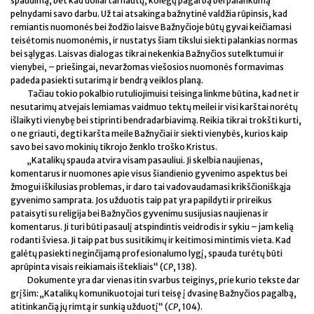
spaudimą, bet kad uoliai tarnautų, kolegų pagarbą bei palankumą
pelnydami savo darbu. Už tai atsakinga bažnytinė valdžia rūpinsis, kad
remiantis nuomonės bei žodžio laisve Bažnyčioje būtų gyvai keičiamasi
teisėtomis nuomonėmis, ir nustatys šiam tikslui siekti palankias normas
bei sąlygas. Laisvas dialogas tikrai nekenkia Bažnyčios sutelktumui ir
vienybei, – priešingai, nevaržomas viešosios nuomonės formavimas
padeda pasiekti sutarimą ir bendrą veiklos planą.
Tačiau tokio pokalbio rutuliojimuisi teisinga linkme būtina, kad net ir
nesutarimų atvejais lemiamas vaidmuo tektų meilei ir visi karštai norėtų
išlaikyti vienybę bei stiprinti bendradarbiavimą. Reikia tikrai trokšti kurti,
o ne griauti, degti karšta meile Bažnyčiai ir siekti vienybės, kurios kaip
savo bei savo mokinių tikrojo ženklo troško Kristus.
„Katalikų spauda atvira visam pasauliui. Ji skelbia naujienas,
komentarus ir nuomones apie visus šiandienio gyvenimo aspektus bei
žmogui iškilusias problemas, ir daro tai vadovaudamasi krikščioniškąja
gyvenimo samprata. Jos užduotis taip pat yra papildyti ir prireikus
pataisyti su religija bei Bažnyčios gyvenimu susijusias naujienas ir
komentarus. Ji turi būti pasaulį atspindintis veidrodis ir sykiu – jam kelią
rodanti šviesa. Ji taip pat bus susitikimų ir keitimosi mintimis vieta. Kad
galėtų pasiekti neginčijamą profesionalumo lygį, spauda turėtų būti
aprūpinta visais reikiamais ištekliais“ (
CP
, 138).
Dokumente yra dar vienas itin svarbus teiginys, prie kurio tekste dar
grįšim: „Katalikų komunikuotojai turi teisę į dvasinę Bažnyčios pagalbą,
atitinkančią jų rimtą ir sunkią užduotį“ (
CP
, 104).