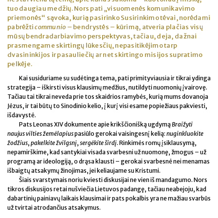
tuo daugiau medžių. Nors pati „visuomenės komunikavimo
priemonės“ sąvoka, kurią pasirinko Susirinkimo tėvai, norėdami
pabrėžti
communio
– bendrystės – kūrimą, atveria plačias visų
mūsų bendradarbiavimo perspektyvas, tačiau, deja, dažnai
prasmengame skirtingų lūkesčių, nepasitikėjimo tarp
dvasininkijos ir pasauliečių ar net skirtingo misijos supratimo
pelkėje.
Kai susiduriame su sudėtinga tema, pati primityviausia ir tikrai ydinga
strategija – iškirsti visus klausimų medžius, nutildyti nuomonių įvairovę.
Tačiau tai tikrai neveda prie tos skaidrios ramybės, kurią mums dovanoja
Jėzus, ir tai būtų to Sinodinio kelio, į kurį visi esame popiežiaus pakviesti,
išdavystė.
Pats Leonas XIV dokumente apie krikščionišką ugdymą
Braižyti
naujus vilties žemėlapius
pasiūlo gerokai vaisingesnį kelią:
nuginkluokite
žodžius
,
pakelkite žvilgsnį
,
sergėkite širdį
. Rinkimės romų įsiklausymą,
nepamirškime, kad santykiai visada svarbesni už nuomonę, žmogus – už
programą ar ideologiją, o drąsa klausti – gerokai svarbesnė nei menamas
išbaigtų atsakymų žinojimas, jei keliaujame su Kristumi.
Šiais svarstymais noriu kviesti diskusijai ne vien iš mandagumo. Nors
tikros diskusijos retai nušviečia Lietuvos padangę, tačiau neabejoju, kad
dabartinių painiavų laikais klausimai ir pats pokalbis yra ne mažiau svarbūs
už tvirtai atrodančius atsakymus.