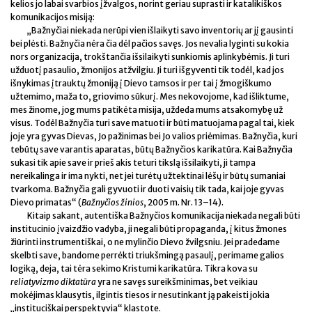
kelios jo labai svarbios įžvalgos, norint geriau suprasti ir katalikiškos
komunikacijos misiją:
„Bažnyčiai niekada nerūpi vien išlaikyti savo inventorių ar jį gausinti
bei plėsti. Bažnyčia nėra čia dėl pačios savęs. Jos nevalia lyginti su kokia
nors organizacija, trokštančia išsilaikyti sunkiomis aplinkybėmis. Ji turi
užduotį pasaulio, žmonijos atžvilgiu. Ji turi išgyventi tik todėl, kad jos
išnykimas įtrauktų žmoniją į Dievo tamsos ir per tai į žmogiškumo
užtemimo, maža to, griovimo sūkurį. Mes nekovojome, kad išliktume,
mes žinome, jog mums patikėta misija, uždeda mums atsakomybę už
visus. Todėl Bažnyčia turi save matuoti ir būti matuojama pagal tai, kiek
joje yra gyvas Dievas, Jo pažinimas bei Jo valios priėmimas. Bažnyčia, kuri
tebūtų save varantis aparatas, būtų Bažnyčios karikatūra. Kai Bažnyčia
sukasi tik apie save ir prieš akis teturi tikslą išsilaikyti, ji tampa
nereikalinga ir ima nykti, net jei turėtų užtektinai lėšų ir būtų sumaniai
tvarkoma. Bažnyčia gali gyvuoti ir duoti vaisių tik tada, kai joje gyvas
Dievo primatas“ (
Bažnyčios žinios
, 2005 m. Nr. 13–14).
Kitaip sakant, autentiška Bažnyčios komunikacija niekada negali būti
institucinio įvaizdžio vadyba, ji negali būti propaganda, į kitus žmones
žiūrinti instrumentiškai, o ne mylinčio Dievo žvilgsniu. Jei pradedame
skelbti save, bandome perrėkti triukšmingą pasaulį, perimame galios
logiką, deja, tai tėra sekimo Kristumi karikatūra. Tikra kova su
reliatyvizmo diktatūra
yra ne savęs sureikšminimas, bet veikiau
mokėjimas klausytis, ilgintis tiesos ir nesutinkant ją pakeisti jokia
„instituciškai perspektyvia“ klastote.