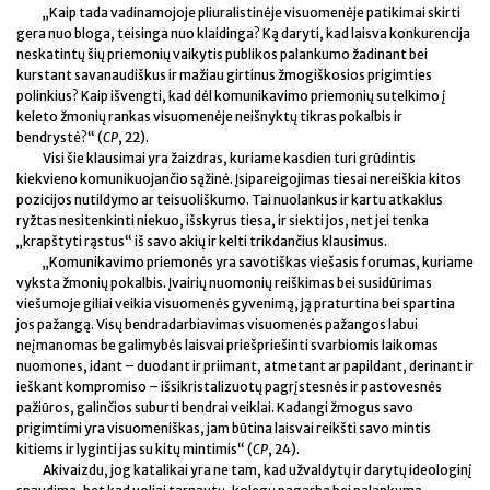
„Kaip tada vadinamojoje pliuralistinėje visuomenėje patikimai skirti
gera nuo bloga, teisinga nuo klaidinga? Ką daryti, kad laisva konkurencija
neskatintų šių priemonių vaikytis publikos palankumo žadinant bei
kurstant savanaudiškus ir mažiau girtinus žmogiškosios prigimties
polinkius? Kaip išvengti, kad dėl komunikavimo priemonių sutelkimo į
keleto žmonių rankas visuomenėje neišnyktų tikras pokalbis ir
bendrystė?“ (
CP
, 22).
Visi šie klausimai yra žaizdras, kuriame kasdien turi grūdintis
kiekvieno komunikuojančio sąžinė. Įsipareigojimas tiesai nereiškia kitos
pozicijos nutildymo ar teisuoliškumo. Tai nuolankus ir kartu atkaklus
ryžtas nesitenkinti niekuo, išskyrus tiesa, ir siekti jos, net jei tenka
„krapštyti rąstus“ iš savo akių ir kelti trikdančius klausimus.
„Komunikavimo priemonės yra savotiškas viešasis forumas, kuriame
vyksta žmonių pokalbis. Įvairių nuomonių reiškimas bei susidūrimas
viešumoje giliai veikia visuomenės gyvenimą, ją praturtina bei spartina
jos pažangą. Visų bendradarbiavimas visuomenės pažangos labui
neįmanomas be galimybės laisvai priešpriešinti svarbiomis laikomas
nuomones, idant – duodant ir priimant, atmetant ar papildant, derinant ir
ieškant kompromiso – išsikristalizuotų pagrįstesnės ir pastovesnės
pažiūros, galinčios suburti bendrai veiklai. Kadangi žmogus savo
prigimtimi yra visuomeniškas, jam būtina laisvai reikšti savo mintis
kitiems ir lyginti jas su kitų mintimis“ (
CP
, 24).
Akivaizdu, jog katalikai yra ne tam, kad užvaldytų ir darytų ideologinį