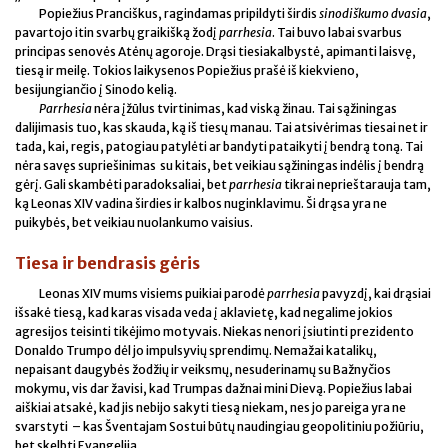
Popiežius Pranciškus, ragindamas pripildyti širdis
sinodiškumo dvasia
,
pavartojo itin svarbų graikišką žodį
parrhesia
. Tai buvo labai svarbus
principas senovės Atėnų agoroje. Drąsi tiesiakalbystė, apimanti laisvę,
tiesą ir meilę. Tokios laikysenos Popiežius prašė iš kiekvieno,
besijungiančio į Sinodo kelią.
Parrhesia
nėra įžūlus tvirtinimas, kad viską žinau. Tai sąžiningas
dalijimasis tuo, kas skauda, ką iš tiesų manau. Tai atsivėrimas tiesai net ir
tada, kai, regis, patogiau patylėti ar bandyti pataikyti į bendrą toną. Tai
nėra savęs supriešinimas su kitais, bet veikiau sąžiningas indėlis į bendrą
gėrį. Gali skambėti paradoksaliai, bet
parrhesia
tikrai neprieštarauja tam,
ką Leonas XIV vadina širdies ir kalbos nuginklavimu. Ši drąsa yra ne
puikybės, bet veikiau nuolankumo vaisius.
Tiesa ir bendrasis gėris
Leonas XIV mums visiems puikiai parodė
parrhesia
pavyzdį, kai drąsiai
išsakė tiesą, kad karas visada veda į aklavietę, kad negalime jokios
agresijos teisinti tikėjimo motyvais. Niekas nenori įsiutinti prezidento
Donaldo Trumpo dėl jo impulsyvių sprendimų. Nemažai katalikų,
nepaisant daugybės žodžių ir veiksmų, nesuderinamų su Bažnyčios
mokymu, vis dar žavisi, kad Trumpas dažnai mini Dievą. Popiežius labai
aiškiai atsakė, kad jis nebijo sakyti tiesą niekam, nes jo pareiga yra ne
svarstyti – kas Šventajam Sostui būtų naudingiau geopolitiniu požiūriu,
bet skelbti Evangeliją.