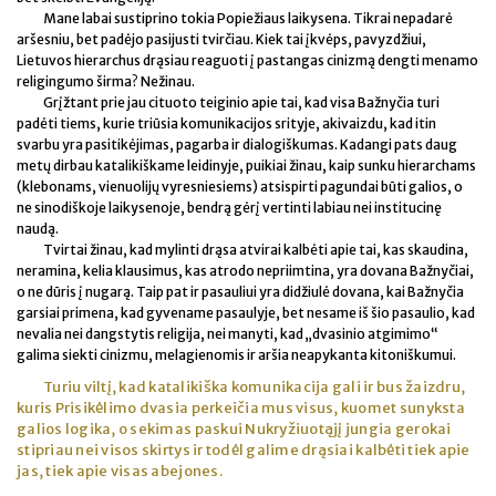
Mane labai sustiprino tokia Popiežiaus laikysena. Tikrai nepadarė
aršesniu, bet padėjo pasijusti tvirčiau. Kiek tai įkvėps, pavyzdžiui,
Lietuvos hierarchus drąsiau reaguoti į pastangas cinizmą dengti menamo
religingumo širma? Nežinau.
Grįžtant prie jau cituoto teiginio apie tai, kad visa Bažnyčia turi
padėti tiems, kurie triūsia komunikacijos srityje, akivaizdu, kad itin
svarbu yra pasitikėjimas, pagarba ir dialogiškumas. Kadangi pats daug
metų dirbau katalikiškame leidinyje, puikiai žinau, kaip sunku hierarchams
(klebonams, vienuolijų vyresniesiems) atsispirti pagundai būti galios, o
ne sinodiškoje laikysenoje, bendrą gėrį vertinti labiau nei institucinę
naudą.
Tvirtai žinau, kad mylinti drąsa atvirai kalbėti apie tai, kas skaudina,
neramina, kelia klausimus, kas atrodo nepriimtina, yra dovana Bažnyčiai,
o ne dūris į nugarą. Taip pat ir pasauliui yra didžiulė dovana, kai Bažnyčia
garsiai primena, kad gyvename pasaulyje, bet nesame iš šio pasaulio, kad
nevalia nei dangstytis religija, nei manyti, kad „dvasinio atgimimo“
galima siekti cinizmu, melagienomis ir aršia neapykanta kitoniškumui.
Turiu viltį, kad katalikiška komunikacija gali ir bus žaizdru,
kuris Prisikėlimo dvasia perkeičia mus visus, kuomet sunyksta
galios logika, o sekimas paskui Nukryžiuotąjį jungia gerokai
stipriau nei visos skirtys ir todėl galime drąsiai kalbėti tiek apie
jas, tiek apie visas abejones.