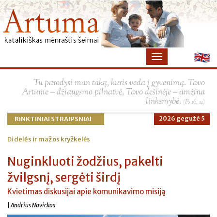
×
Tu parodysi man taką, kuris veda į gyvenimą. Tavo
Artume – džiaugsmo pilnatvė, Tavo dešinėje – amžina
linksmybė.
(Ps 16, 11)
RINKTINIAI STRAIPSNIAI
2026 gegužė 5
Didelės ir mažos kryžkelės
Nuginkluoti žodžius, pakelti
žvilgsnį, sergėti širdį
Kvietimas diskusijai apie komunikavimo misiją
| Andrius Navickas