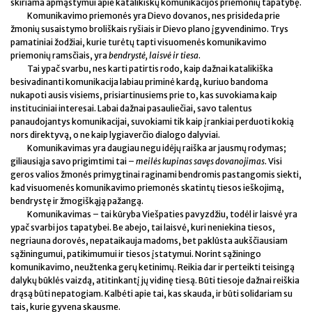
skiriama apmąstymui apie katalikiškų komunikacijos priemonių tapatybę.
Komunikavimo priemonės yra Dievo dovanos, nes prisideda prie
žmonių susaistymo broliškais ryšiais ir Dievo plano įgyvendinimo. Trys
pamatiniai žodžiai, kurie turėtų tapti visuomenės komunikavimo
priemonių ramsčiais, yra
bendrystė, laisvė ir tiesa
.
Tai ypač svarbu, nes karti patirtis rodo, kaip dažnai katalikiška
besivadinanti komunikacija labiau priminė kardą, kuriuo bandoma
nukapoti ausis visiems, prisiartinusiems prie to, kas suvokiama kaip
instituciniai interesai. Labai dažnai pasauliečiai, savo talentus
panaudojantys komunikacijai, suvokiami tik kaip įrankiai perduoti kokią
nors direktyvą, o ne kaip lygiaverčio dialogo dalyviai.
Komunikavimas yra daugiau negu idėjų raiška ar jausmų rodymas;
giliausiąja savo prigimtimi tai –
meilės kupinas savęs dovanojimas
. Visi
geros valios žmonės primygtinai raginami bendromis pastangomis siekti,
kad visuomenės komunikavimo priemonės skatintų tiesos ieškojimą,
bendrystę ir žmogiškąją pažangą.
Komunikavimas – tai kūryba Viešpaties pavyzdžiu, todėl ir laisvė yra
ypač svarbi jos tapatybei. Be abejo, tai laisvė, kuri neniekina tiesos,
negriauna dorovės, nepataikauja madoms, bet paklūsta aukščiausiam
sąžiningumui, patikimumui ir tiesos įstatymui. Norint sąžiningo
komunikavimo, neužtenka gerų ketinimų. Reikia dar ir perteikti teisingą
dalykų būklės vaizdą, atitinkantį jų vidinę tiesą. Būti tiesoje dažnai reiškia
drąsą būti nepatogiam. Kalbėti apie tai, kas skauda, ir būti solidariam su
tais, kurie gyvena skausme.