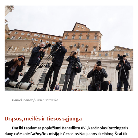
Daniel Ibanez / CNA nuotrauka
Drąsos, meilės ir tiesos sąjunga
Dar iki tapdamas popiežiumi Benediktu XVI, kardinolas Ratzingeris
daug rašė apie Bažnyčios misiją ir Gerosios Naujienos skelbimą. Štai tik