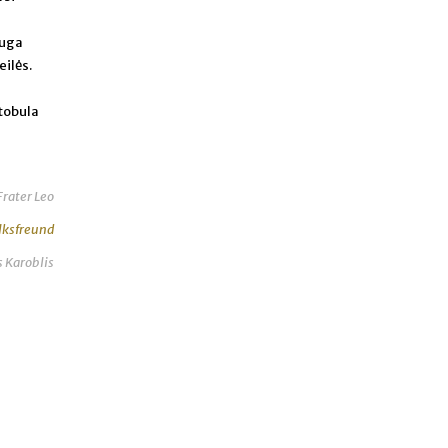
auga
eilės.
 tobula
Frater Leo
lksfreund
s Karoblis