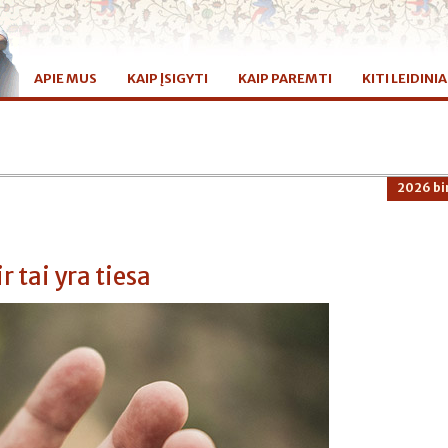
APIE MUS
KAIP ĮSIGYTI
KAIP PAREMTI
KITI LEIDINIA
2026 bir
r tai yra tiesa