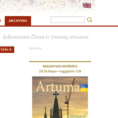
I
ARCHYVAS
×
Ieškantiems Dievo ir žmonių artumos
Reklama
želis 6
NAUJAUSIAS NUMERIS
2026 liepa–rugpjūtis 7/8