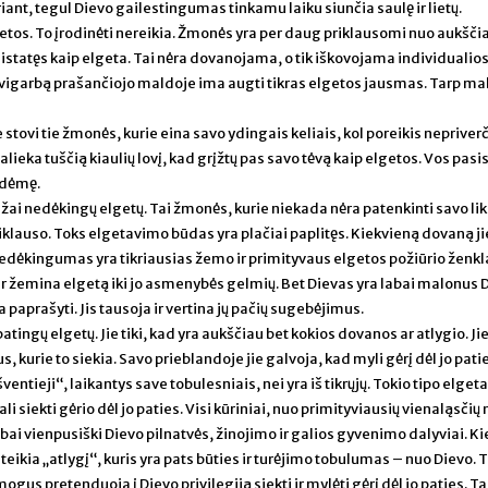
iant, tegul Dievo gailestingumas tinkamu laiku siunčia saulę ir lietų.
lgetos. To įrodinėti nereikia. Žmonės yra per daug priklausomi nuo aukšči
istatęs kaip elgeta. Tai nėra dovanojama, o tik iškovojama individualios 
vigarbą prašančiojo maldoje ima augti tikras elgetos jausmas. Tarp ma
stovi tie žmonės, kurie eina savo ydingais keliais, kol poreikis nepriverč
alieka tuščią kiaulių lovį, kad grįžtų pas savo tėvą kaip elgetos. Vos pasi
uodėmę.
žai nedėkingų elgetų. Tai žmonės, kurie niekada nėra patenkinti savo lik
iklauso. Toks elgetavimo būdas yra plačiai paplitęs. Kiekvieną dovaną ji
dėkingumas yra tikriausias žemo ir primityvaus elgetos požiūrio ženkl
ir žemina elgetą iki jo asmenybės gelmių. Bet Dievas yra labai malonus 
aprašyti. Jis tausoja ir vertina jų pačių sugebėjimus.
atingų elgetų. Jie tiki, kad yra aukščiau bet kokios dovanos ar atlygio. Ji
s, kurie to siekia. Savo prieblandoje jie galvoja, kad myli gėrį dėl jo patie
tieji“, laikantys save tobulesniais, nei yra iš tikrųjų. Tokio tipo elgeta
i siekti gėrio dėl jo paties. Visi kūriniai, nuo primityviausių vienaląsčių
labai vienpusiški Dievo pilnatvės, žinojimo ir galios gyvenimo dalyviai. K
teikia „atlygį“, kuris yra pats būties ir turėjimo tobulumas – nuo Dievo. T
s pretenduoja į Dievo privilegiją siekti ir mylėti gėrį dėl jo paties. Ta