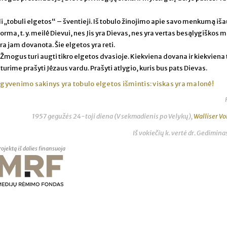
li „tobuli elgetos“ – šventieji. Iš tobulo žinojimo apie savo menkumą iš
orma, t. y. meilė Dievui, nes Jis yra Dievas, nes yra vertas besąlygiškos m
ra jam dovanota. Šie elgetos yra reti.
 Žmogus turi augti tikro elgetos dvasioje. Kiekviena dovana ir kiekviena
turime prašyti Jėzaus vardu. Prašyti atlygio, kuris bus pats Dievas.
 gyvenimo sakinys yra tobulo elgetos išmintis: viskas yra malonė!
1957 gegužės 24-toji diena (V sekmadienis po Velykų),
Walliser Vo
Iš vokiečių k. vertė dr. Gedimina
rojektą iš dalies finansuoja