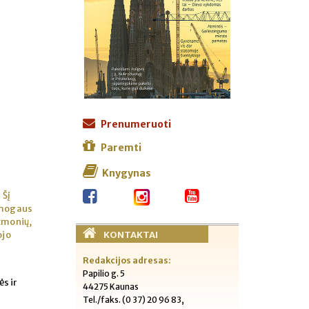
Prenumeruoti
Paremti
Knygynas
 Šį
 žmogaus
 žmonių,
KONTAKTAI
ojo
Redakcijos adresas:
Papilio g. 5
s ir
44275 Kaunas
Tel./faks. (0 37) 20 96 83,