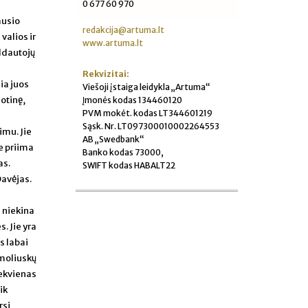
0 677 60 970
ausio
redakcija@artuma.lt
valios ir
www.artuma.lt
ldautojų
Rekvizitai:
ia juos
Viešoji įstaiga leidykla „Artuma“
sotinę,
Įmonės kodas 134460120
PVM mokėt. kodas LT344601219
Sąsk. Nr. LT097300010002264553
imu. Jie
AB „Swedbank“
e priima
Banko kodas 73000,
as.
SWIFT kodas HABALT22
Davėjas.
e niekina
s. Jie yra
s labai
 moliuskų
iekvienas
ik
rsi