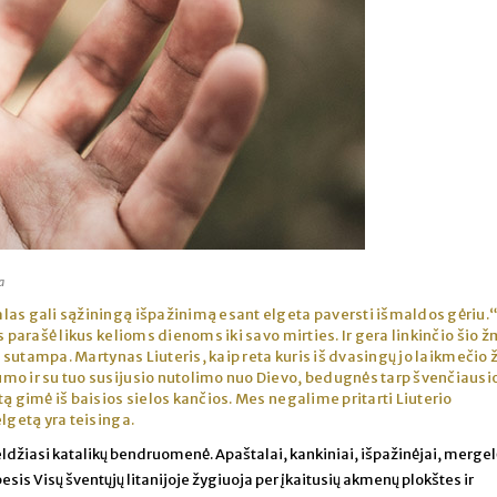
a
talas gali sąžiningą išpažinimą esant elgeta paversti išmaldos gėriu.“
s parašė likus kelioms dienoms iki savo mirties. Ir gera linkinčio šio
ai sutampa. Martynas Liuteris, kaip reta kuris iš dvasingų jo laikmečio
mo ir su tuo susijusio nutolimo nuo Dievo, bedugnės tarp švenčiausi
ą gimė iš baisios sielos kančios. Mes negalime pritarti Liuterio
lgetą yra teisinga.
džiasi katalikų bendruomenė. Apaštalai, kankiniai, išpažinėjai, mergelė
esis Visų šventųjų litanijoje žygiuoja per įkaitusių akmenų plokštes ir