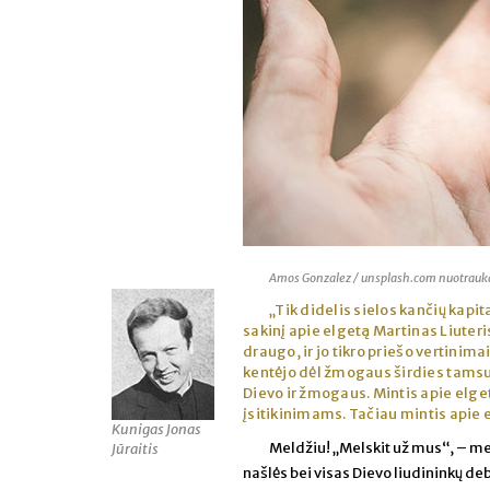
Amos Gonzalez / unsplash.com nuotrauk
„Tik didelis sielos kančių kapi
sakinį apie elgetą Martinas Liuteri
draugo, ir jo tikro priešo vertinim
kentėjo dėl žmogaus širdies tamsu
Dievo ir žmogaus. Mintis apie elget
įsitikinimams. Tačiau mintis apie e
Kunigas Jonas
Meldžiu! „Melskit už mus“, – mel
Jūraitis
našlės bei visas Dievo liudininkų deb