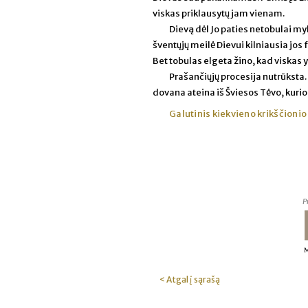
viskas priklausytų jam vienam.
Dievą dėl Jo paties netobulai my
šventųjų meilė Dievui kilniausia jos f
Bet tobulas elgeta žino, kad viskas y
Prašančiųjų procesija nutrūksta.
dovana ateina iš Šviesos Tėvo, kurio 
Galutinis kiekvieno krikščionio
P
< Atgal į sąrašą