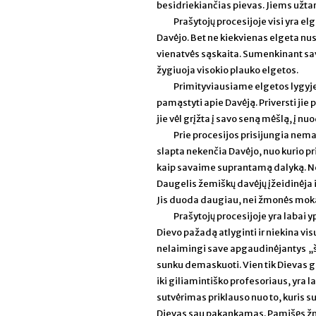
besidriekiančias pievas. Jiems užtar
Prašytojų procesijoje visi yra e
Davėjo. Bet ne kiekvienas elgeta nus
vienatvės sąskaita. Sumenkinant sa
žygiuoja visokio plauko elgetos.
Primityviausiame elgetos lygyje 
pamąstyti apie Davėją. Priversti jie p
jie vėl grįžta į savo seną mėšlą, į n
Prie procesijos prisijungia nema
slapta nekenčia Davėjo, nuo kurio pr
kaip savaime suprantamą dalyką. Ne
Daugelis žemiškų davėjų įžeidinėja 
Jis duoda daugiau, nei žmonės moka p
Prašytojų procesijoje yra labai yp
Dievo pažadą atlyginti ir niekina visu
nelaimingi save apgaudinėjantys „šven
sunku demaskuoti. Vien tik Dievas gal
iki giliamintiško profesoriaus, yra 
sutvėrimas priklauso nuo to, kuris su
Dievas sau pakankamas. Pamišęs žmogu