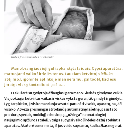
Irutės Jaruševičiūtės nuotrauka
Mano brangiausioji guli apkarstyta laidais. Cypsi aparatūra,
matuojanti vaiko širdelės tonus. Laukiam ketvirtojo
lėliuko
atėjimo. Ligoninės aplinkoje man neramu, gal todėl, kad esu
įpratęs viską kontroliuoti, o čia…
O akušerė su gydytoja džiaugiasi gera mano Giedrės gimdymo veikla.
Vis juokauja: ketvirtas vaikas ir viskas vyksta gerai, tik gimdyt ir gimdyt...
Lyg tarp kitko, ji vis komanduoja sesutei paruošti visokių aparatų, na, dėl
visa ko. Atveža grėsmingai atrodančią automatinę lašelinę, pasistato
prie durų specialų mobilųjį echoskopą, „uždega“ neonatologinį
naujagimio apžiūros stalelį. Staiga sucypsi vaiko širdelės dažnį stebintis
aparatas. Akušerė sunerimsta, iš jos veido suprantu, kad kažkas negerai.