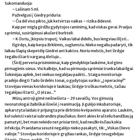
Sukomanduoja:
– Lašinam 5 ml.
Pažvelgusi į Giedrę priduria:
– Čia dėl viso pikto, juk ketvirtas vaikas – rizika didesnė.
Kaip per miglą girdžiu gydytojos raminimą, kad viskas gerai. Praėjus
sąrėmiui, susirūpinusi akušerė burbteli:
– K
čiortu
, įkirpsiu truputį. Vaikas labai didelis, bus lengviau išlįsti...
Išgirdęs, kaip kerpa žirklėmis, suglumstu. Nieko negaliu padaryti, tik
laikau šlapią skepetėlę Giedrei ant kaktos. Noriu melstis, bet širdyje
tegaliu ištarti varganą
Aleliuja
...
(Širdį perveria prisiminimai, kaip gimdykloje laukėme, kol gims
pirmagimis sūnus. Visi kalbėjo, kad su pirmuoju sąrėmiai trunka labai ilgai.
Šokinėjau aplink, bet niekuo negalėjau padėti... Staiga monitoriuje
pradėjo dingti Tado širdelės tonai, o gydytojas suriko: „Į operacinę!“
Stovėjau vienas koridoriuje ir laukiau; širdyje troškau melstis, tačiau
tegalėjau ištarti: „O Jėzau...“
Mūsų antroji gimė neišnešiota – 29 savaičių. Vos gimusią
neonatologai žaibiškai išnešė į reanimaciją. Ji gulėjo inkubatoriuje,
apkarstyta laidais ir prijungta prie dirbtinio kvėpavimo aparato. Laukėm,
kol suleisti vaistai subrandins plaučiukus. Bent akies krašteliu bandžiau ją
pamatyti, bet man neleido net prisiartinti, kad neužkrėsčiau kokia
infekcija. Praeidama sesutė negalėjo nieko pasakyti, tik: „Viskas Dievo
valioje.“ Stovėjau koridoriuje ir grąžiau rankas, širdyje tesugebėjau
ištarti: „Dieve, padėk...“)