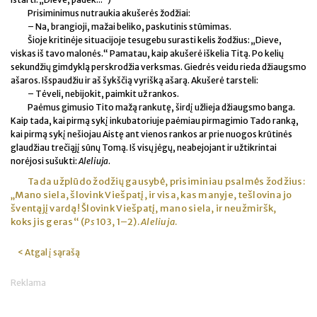
Prisiminimus nutraukia akušerės žodžiai:
– Na, brangioji, mažai beliko, paskutinis stūmimas.
Šioje kritinėje situacijoje tesugebu surasti kelis žodžius: „Dieve,
viskas iš tavo malonės.“ Pamatau, kaip akušerė iškelia Titą. Po kelių
sekundžių gimdyklą perskrodžia verksmas. Giedrės veidu rieda džiaugsmo
ašaros. Išspaudžiu ir aš šykščią vyrišką ašarą. Akušerė tarsteli:
– Tėveli, nebijokit, paimkit už rankos.
Paėmus gimusio Tito mažą rankutę, širdį užlieja džiaugsmo banga.
Kaip tada, kai pirmą sykį inkubatoriuje paėmiau pirmagimio Tado ranką,
kai pirmą sykį nešiojau Aistę ant vienos rankos ar prie nuogos krūtinės
glaudžiau trečiąjį sūnų Tomą. Iš visų jėgų, neabejojant ir užtikrintai
norėjosi sušukti:
Aleliuja
.
Tada užplūdo žodžių gausybė, prisiminiau psalmės žodžius:
„Mano siela, šlovink Viešpatį, ir visa, kas manyje, tešlovina jo
šventąjį vardą! Šlovink Viešpatį, mano siela, ir neužmiršk,
koks jis geras“ (
Ps
103, 1–2).
Aleliuja
.
< Atgal į sąrašą
Reklama