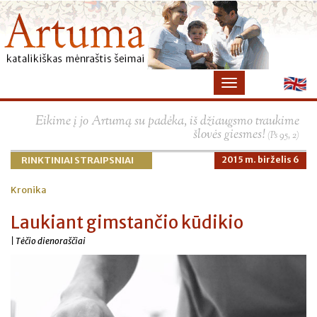
×
Eikime į jo Artumą su padėka, iš džiaugsmo traukime
šlovės giesmes!
(Ps 95, 2)
RINKTINIAI STRAIPSNIAI
2015 m. birželis 6
Kronika
Laukiant gimstančio kūdikio
| Tėčio dienoraščiai