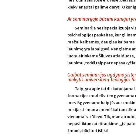
ne tik tam skirtose erdvėse, bet la
kiekvienas tai galime daryti. O kunig
Ar seminarijoje būsimi kunigai y
Seminarija nesispecializuoja vie
psichologijos paskaitas, kur gilina
mažai kalbamės, daugiau kalbame ap
jaunimą yra labai gyvi. Rengiame at
juo susitinkame Šiluvos atlaiduose, 
jaunimu, todėl taip pat nepasakyči
Galbūt seminarijos ugdymo sistem
mokytis universitetų Teologijos fa
Taip, yra apie tai diskutuojama i
formacijos modelis: ten gyvenama 
mes išgyvename kaip Jėzaus mokinių b
misijas. Ir man asmeniškai tam tikras
vienumai su Dievu. Tik, man atrodo, 
nepasiliktum atsitraukime, „įsipatog
žmonių būrį turi išlikti.