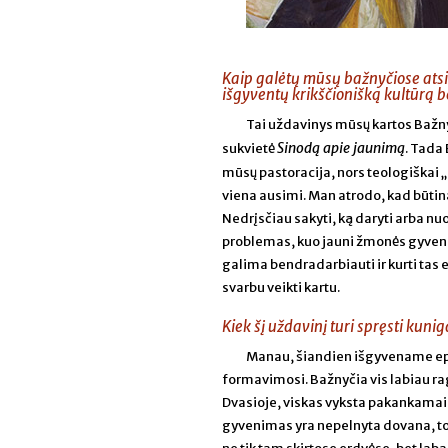
Kaip galėtų mūsų bažnyčiose atsira
išgyventų krikščionišką kultūrą
Tai uždavinys mūsų kartos Bažnyč
Sinodą apie jaunimą
sukvietė
. Tada
mūsų pastoracija, nors teologiškai „
viena ausimi. Man atrodo, kad būtin
Nedrįsčiau sakyti, ką daryti arba nuo
problemas, kuo jauni žmonės gyvena, k
galima bendradarbiauti ir kurti tas erd
svarbu veikti kartu.
Kiek šį uždavinį turi spręsti kuni
Manau, šiandien išgyvename ep
formavimosi. Bažnyčia vis labiau ra
Dvasioje, viskas vyksta pakankamai 
gyvenimas yra nepelnyta dovana, todė