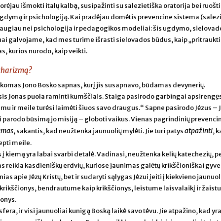
orėjau išmokti italų kalbą, susipažinti su salezietiška oratorija bei ruošt
gdymą ir psichologiją. Kai pradėjau domėtis prevencine sistema (salez
ugiau nei psichologija ir pedagogikos modeliai: šis ugdymo, sielovad
nai galvojame, kad mes turime išrasti sielovados būdus, kaip „pritraukti“
, kurios nurodo, kaip veikti.
 charizmą?
ikomas Jono Bosko sapnas, kurį jis susapnavo, būdamas devynerių.
is Jonas puola raminti kumščiais. Staiga pasirodo garbingai apsirengęs 
mu ir meile turėsi laimėti šiuos savo draugus.“ Sapne pasirodo Jėzus – J
ui parodo būsimą jo misiją – globoti vaikus. Vienas pagrindinių prevenci
umas
atpažinti
, sakantis, kad neužtenka jaunuolių mylėti. Jie turi patys
, 
iepti meile.
į kiemą yra labai svarbi detalė. Vadinasi, neužtenka kelių katechezių, pe
reikia kasdieniškų erdvių, kuriose jaunimas galėtų krikščioniškai gyven
nias apie Jėzų Kristų, bet ir sudaryti sąlygas Jėzui įeiti į kiekvieno jaunuol
ikščionys, bendrautume kaip krikščionys, leistume laisvalaikį ir žaist
ionys.
era, ir visi jaunuoliai kunigą Boską laikė savo tėvu. Jie atpažino, kad yr