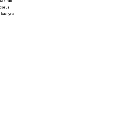
pažino:
 dorus
, kad yra