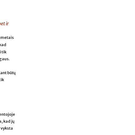
et ir
8 metais
kad
 tik
ogaus.
kant būtų
tik
entojoje
, kad jų
 vyksta