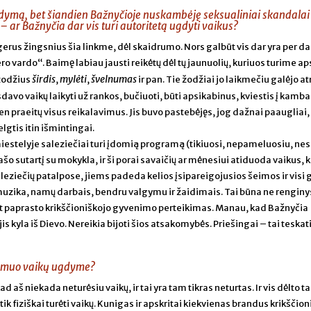
dymą, bet šiandien Bažnyčioje nuskambėję seksualiniai skandalai
 – ar Bažnyčia dar vis turi autoritetą ugdyti vaikus?
erus žingsnius šia linkme, dėl skaidrumo. Nors galbūt vis dar yra per d
o vardo“. Baimę labiau jausti reikėtų dėl tų jaunuolių, kuriuos turime ap
širdis
mylėti
švelnumas
žodžius
,
,
ir pan. Tie žodžiai jo laikmečiu galėjo at
sdavo vaikų laikyti už rankos, bučiuoti, būti apsikabinus, kviestis į kamba
n praeitų visus reikalavimus. Jis buvo pastebėjęs, jog dažnai paaugliai, 
lgtis itin išmintingai.
estelyje saleziečiai turi įdomią programą (tikiuosi, nepameluosiu, nes
ašo sutartį su mokykla, ir ši porai savaičių ar mėnesiui atiduoda vaikus, 
leziečių patalpose, jiems padeda kelios įsipareigojusios šeimos ir visi
muzika, namų darbais, bendru valgymu ir žaidimais. Tai būna ne renginy
bet paprasto krikščioniškojo gyvenimo perteikimas. Manau, kad Bažnyčia
jis kyla iš Dievo. Nereikia bijoti šios atsakomybės. Priešingai – tai teska
idmuo vaikų ugdyme?
ad aš niekada neturėsiu vaikų, ir tai yra tam tikras neturtas. Ir vis dėlto tai
ik fiziškai turėti vaikų. Kunigas ir apskritai kiekvienas brandus krikščion