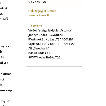
0 677 60 970
is
ietišku
redakcija@artuma.lt
os
www.artuma.lt
, o iš
Rekvizitai:
Viešoji įstaiga leidykla „Artuma“
Įmonės kodas 134460120
PVM mokėt. kodas LT344601219
Sąsk. Nr. LT097300010002264553
vyras ir
AB „Swedbank“
is
Banko kodas 73000,
nės
SWIFT kodas HABALT22
kad yra
r kurias
ti.
io
ume kaip
a mylimi,