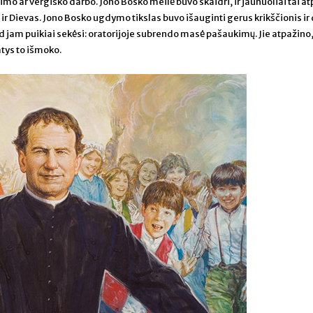
jimo ar vergiško darbo. Jono Bosko meilė buvo skaidri, ir jaunuoliai tai at
i ir Dievas. Jono Bosko ugdymo tikslas buvo išauginti gerus krikščionis ir
kad jam puikiai sekėsi: oratorijoje subrendo masė pašaukimų. Jie atpažino
atys to išmoko.