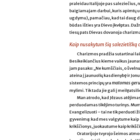
praleidau Italijoje pas saleziečius, n
baigiamajam darbui, kuris apimtų u
ugdymu), pamačiau, kad tai daug da
būdas išties yra Dievo įkvėptas. Daž
tiesų pats Dievas dovanoja charizmas
Kaip nusakytum šią salezietišką
Charizmos pradžia sutartinai la
Besikeikiančius kieme vaikus jaunas
jam pasako: „Ne kumščiais, o švelnu
ateina į jaunuolių kasdienybę ir Jon
matomas ger
sistemos principų yra
mylimi. Tik tada jie gali į meilęatsil
Man atrodo, kad Jėzaus atėjimas 
perduodamas tikėjimo turinys. Mums 
Evangelizuoti – tai ne tik perduoti ži
gyvenimą: kad mes valgytume kaip kr
krikščionys, juokautume kaip krikšč
Oratorijoje tvyrojo šeimos atmosf