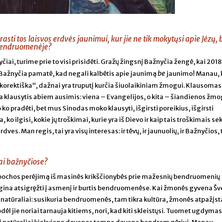
sti tos laisvos erdvės jaunimui, kur jie ne tik mokytųsi apie Jėzų, b
 bendruomenėje?
iai, turime prie to visi prisidėti. Gražų žingsnį Bažnyčia žengė, kai 201
be
 Bažnyčia pamatė, kad negali kalbėtis apie jaunimą
jaunimo! Manau, 
korektiška“, dažnai yra truputį kurčia šiuolaikiniam žmogui. Klausomasi
a klausytis abiem ausimis: viena – Evangelijos, o kita – šiandienos žm
 ko pradėti, bet mus Sinodas moko klausyti, išgirsti poreikius, išgirsti
o ilgisi, kokie jų troškimai, kurie yra iš Dievo ir kaip tais troškimais se
ves. Man regis, tai yra visų interesas: ir tėvų, ir jaunuolių, ir Bažnyčios, 
gai bažnyčiose?
ochos perėjimą iš masinės krikščionybės prie mažesnių bendruomenių
gina atsigręžti į asmenį ir burtis bendruomenėse. Kai žmonės gyvena Šv
natūraliai: susikuria bendruomenės, tam tikra kultūra, žmonės atpažįsta
l jie noriai tarnauja kitiems, nori, kad kiti skleistųsi. Tuomet ugdymas