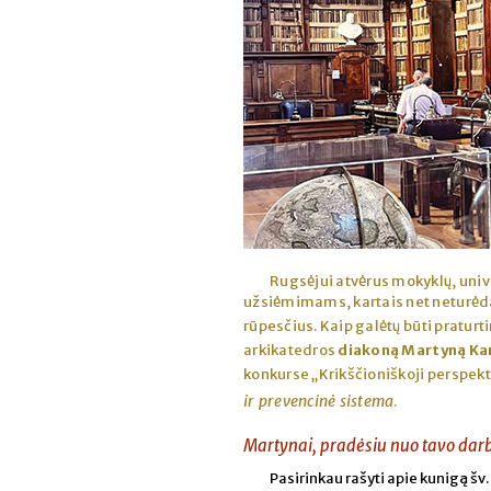
Rugsėjui atvėrus mokyklų, univ
užsiėmimams, kartais net neturėdam
rūpesčius. Kaip galėtų būti pratur
arkikatedros
diakoną Martyną Ka
konkurse „Krikščioniškoji perspek
ir prevencinė sistema
.
Martynai, pradėsiu nuo tavo darb
Pasirinkau rašyti apie kunigą š