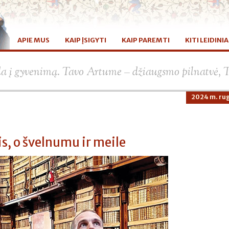
APIE MUS
KAIP ĮSIGYTI
KAIP PAREMTI
KITI LEIDINIA
da į gyvenimą. Tavo Artume – džiaugsmo pilnatvė, 
2024 m. rug
s, o švelnumu ir meile