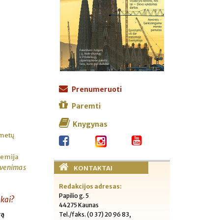
Prenumeruoti
Paremti
Knygynas
 metų
ademija
yvenimas
KONTAKTAI
Redakcijos adresas:
Papilio g. 5
nkai?
44275 Kaunas
rą
Tel./faks. (0 37) 20 96 83,