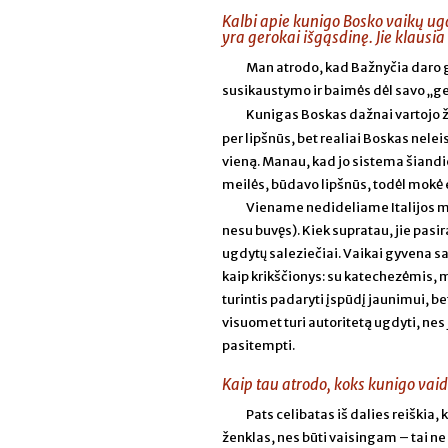
Kalbi apie kunigo Bosko vaikų ug
yra gerokai išgąsdinę. Jie klausia
Man atrodo, kad Bažnyčia daro g
susikaustymo ir baimės dėl savo „ger
Kunigas Boskas dažnai vartojo 
per lipšnūs, bet realiai Boskas nelei
vieną. Manau, kad jo sistema šiandie
meilės, būdavo lipšnūs, todėl mokė e
Viename nedideliame Italijos mi
nesu buvęs). Kiek supratau, jie pasir
ugdytų saleziečiai. Vaikai gyvena sa
kaip krikščionys: su katechezėmis, 
turintis padaryti įspūdį jaunimui, 
visuomet turi autoritetą ugdyti, nes 
pasitempti.
Kaip tau atrodo, koks kunigo va
Pats celibatas iš dalies reiškia, k
ženklas, nes būti vaisingam – tai ne t