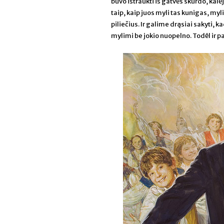
buvo ištraukti iš gatvės skurdo, kalė
taip, kaip juos myli tas kunigas, myl
piliečius. Ir galime drąsiai sakyti, 
mylimi be jokio nuopelno. Todėl ir p