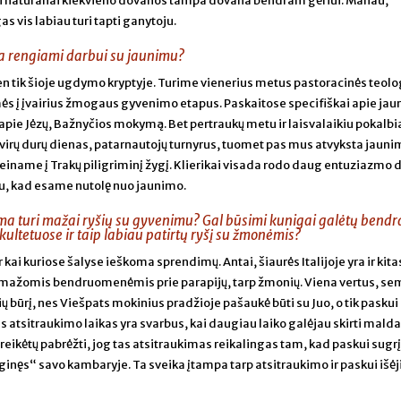
bai natūraliai kiekvieno dovanos tampa dovana bendram gėriui. Manau,
as vis labiau turi tapti ganytoju.
ra rengiami darbui su jaunimu?
n tik šioje ugdymo kryptyje. Turime vienerius metus pastoracinės teolog
mės į įvairius žmogaus gyvenimo etapus. Paskaitose specifiškai apie ja
ie Jėzų, Bažnyčios mokymą. Bet pertraukų metu ir laisvalaikiu pokalbia
virų durų dienas, patarnautojų turnyrus, tuomet pas mus atvyksta jauni
einame į Trakų piligriminį žygį. Klierikai visada rodo daug entuziazmo 
au, kad esame nutolę nuo jaunimo.
a turi mažai ryšių su gyvenimu? Gal būsimi kunigai galėtų bendr
kultetuose ir taip labiau patirtų ryšį su žmonėmis?
r kai kuriose šalyse ieškoma sprendimų. Antai, šiaurės Italijoje yra ir kit
mažomis bendruomenėmis prie parapijų, tarp žmonių. Viena vertus, sem
ūrį, nes Viešpats mokinius pradžioje pašaukė būti su Juo, o tik paskui 
 atsitraukimo laikas yra svarbus, kai daugiau laiko galėjau skirti maldai
reikėtų pabrėžti, jog tas atsitraukimas reikalingas tam, kad paskui sugr
inęs“ savo kambaryje. Ta sveika įtampa tarp atsitraukimo ir paskui išėj