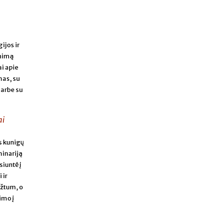
ijos ir
unimą
i apie
mas, su
darbe su
ai
as kunigų
inariją
siuntė į
 ir
įžtum, o
imo į