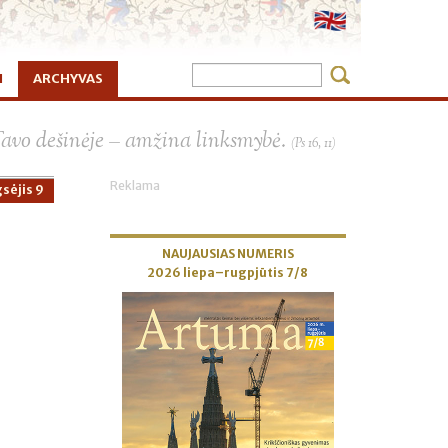
I
ARCHYVAS
×
Tavo dešinėje – amžina linksmybė.
(Ps 16, 11)
Reklama
sėjis 9
NAUJAUSIAS NUMERIS
2026 liepa–rugpjūtis 7/8