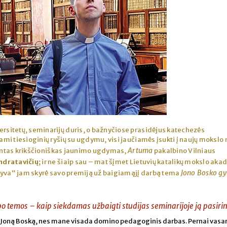
ersitetų, seminarijų duris, o bažnyčiose prasidėjus katechezės
i tiesioginių ryšių su ugdymu, visi jaučiamės įsukti į naujų mokslo
Artuma
tintas krikščioniškas jaunimo ugdymas,
pakalbino Vilniaus
ndratavičių
; ir ne šiaip sau – mat šįmet Lietuvių katalikų mokslo ak
Jono Bosko g
tyva“ jam skyrė savo premiją už baigiamąjį darbą tema
o temos – kaip siekdamas užbaigti studijas seminarijoje ją pasiri
v. Joną Boską, nes mane visada domino pedagoginis darbas. Pernai vasa