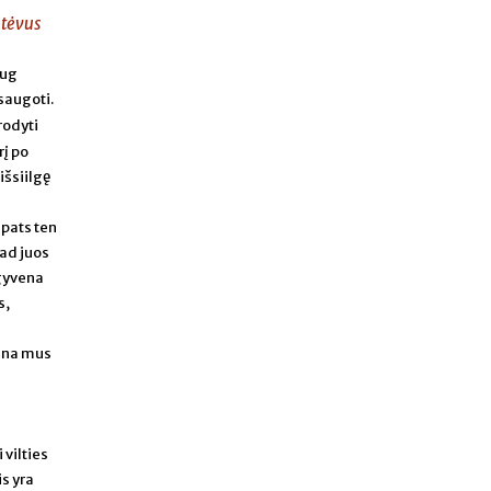
 tėvus
aug
saugoti.
rodyti
rį po
išsiilgę
 pats ten
kad juos
 gyvena
s,
tina mus
 vilties
is yra