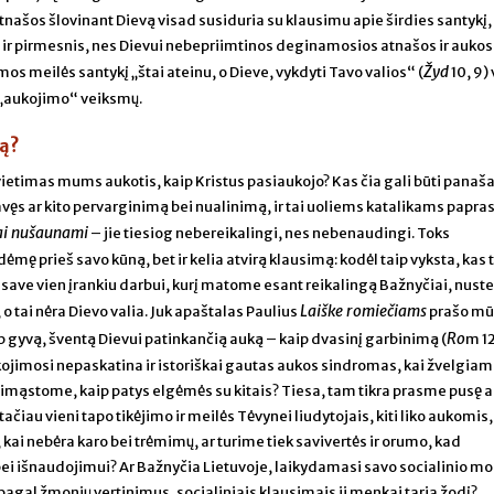
našos šlovinant Dievą visad susiduria su klausimu apie širdies santykį, 
r pirmesnis, nes Dievui nebepriimtinos deginamosios atnašos ir aukos
Žyd
s meilės santykį „štai ateinu, o Dieve, vykdyti Tavo valios“ (
10, 9)
 „aukojimo“ veiksmų.
tą?
vietimas mums aukotis, kaip Kristus pasiaukojo? Kas čia gali būti panaša
vęs ar kito pervarginimą bei nualinimą, ir tai uoliems katalikams papras
iai nušaunami
– jie tiesiog nebereikalingi, nes nebenaudingi. Toks
mę prieš savo kūną, bet ir kelia atvirą klausimą: kodėl taip vyksta, kas t
ave vien įrankiu darbui, kurį matome esant reikalingą Bažnyčiai, nuste
Laiške romiečiams
i, o tai nėra Dievo valia. Juk apaštalas Paulius
prašo mū
Ro
p gyvą, šventą Dievui patinkančią auką – kaip dvasinį garbinimą (
m 12
jimosi nepaskatina ir istoriškai gautas aukos sindromas, kai žvelgiame 
simąstome, kaip patys elgėmės su kitais? Tiesa, tam tikra prasme pusę
ačiau vieni tapo tikėjimo ir meilės Tėvynei liudytojais, kiti liko aukomis,
 kai nebėra karo bei trėmimų, ar turime tiek savivertės ir orumo, kad
ei išnaudojimui? Ar Bažnyčia Lietuvoje, laikydamasi savo socialinio m
, pagal žmonių vertinimus, socialiniais klausimais ji menkai taria žodį?