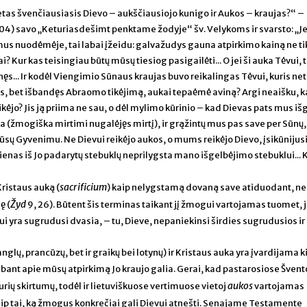
etas švenčiausiasis Dievo – aukščiausiojo kunigo ir Aukos – kraujas?“ –
04) savo „Keturiasdešimt penktame žodyje“ šv. Velykoms ir svarsto: „Je
 mus nuodėmėje, tai labai įžeidu: galvažudys gauna atpirkimo kainą ne tik
tai? Kur kas teisingiau būtų mūsų tiesiog pasigailėti... O jei ši auka Tėvui, 
ęs... Ir kodėl Viengimio Sūnaus kraujas buvo reikalingas Tėvui, kuris net 
 bet išbandęs Abraomo tikėjimą, aukai tepaėmė aviną? Argi neaišku, k
jo? Jis ją priima ne sau, o dėl mylimo kūrinio – kad Dievas pats mus iš
a (žmogiška mirtimi nugalėjęs mirtį), ir grąžintų mus pas save per Sūnų,
ūsų Gyvenimu. Ne Dievui reikėjo aukos, o mums reikėjo Dievo, įsikūnijusi
enas iš Jo padarytų stebuklų neprilygsta mano išgelbėjimo stebuklui... K
sacrificium
Kristaus auką (
) kaip nelygstamą dovaną save atiduodant, ne
Žyd
ę (
9, 26). Būtent šis terminas taikant jį žmogui vartojamas tuomet, je
ui yra sugrudusi dvasia, – tu, Dieve, nepaniekinsi širdies sugrudusios ir
nglų, prancūzų, bet ir graikų bei lotynų) ir Kristaus auka yra įvardijama k
lbant apie mūsų atpirkimą Jo kraujo galia. Gerai, kad pastarosiose Švent
aukos
rių skirtumų, todėl ir lietuviškuose vertimuose vietoj
vartojamas
ip tai, ką žmogus konkrečiai gali Dievui atnešti. Senajame Testamente