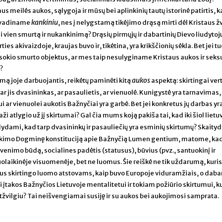
s meilės aukos, sąlygoja ir mūsų bei aplinkinių tautų istorinė patirtis, 
kankiniu
s vadiname
, nes į nelygstamą tikėjimo drąsą mirti dėl Kristaus
i vien smurtą ir nukankinimą? Drąsių pirmųjų ir dabartinių Dievo liudytoj
ties akivaizdoje, kraujas buvo ir, tikėtina, yra krikščionių sėkla. Bet jei t
sokio smurto objektus, ar mes taip nesulyginame Kristaus aukos ir seks
?
aukos
ą joje darbuojantis, reikėtų paminėti kitą
aspektą: skirtingai ve
r jis dvasininkas, ar pasaulietis, ar vienuolė. Kunigystė yra tarnavimas, 
i ar vienuolei aukotis Bažnyčiai yra garbė. Bet jei konkretus jų darbas yr
i atlygio už jį skirtumai? Gal čia mums koją pakiša tai, kad iki šiol lietu
ydami, kad tarp dvasininkų ir pasauliečių yra esminių skirtumų? Skaity
inkimo Dogminę konstituciją apie Bažnyčią Lumen gentium, matome, ka
enimo būdą, socialines padėtis (statusus), būvius (pvz., santuokinį ir
iuolaikinėje visuomenėje, bet ne luomus. Šie reiškė ne tik uždarumą, kuris
ymus skirtingo luomo atstovams, kaip buvo Europoje viduramžiais, o dabar
ėti įtakos Bažnyčios Lietuvoje mentalitetui ir tokiam požiūrio skirtumui, k
atžvilgiu? Tai neišvengiamai susiję ir su aukos bei aukojimosi samprata.