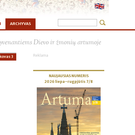
I
ARCHYVAS
×
 gyvenantiems Dievo ir žmonių artumoje
Reklama
kovas 3
NAUJAUSIAS NUMERIS
2026 liepa–rugpjūtis 7/8