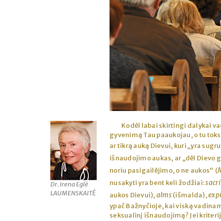
Kodėl labai skirtingi dalykai v
gyvenimą Tau paaukojau, o tu toks 
ar tikrą auką Dievui, kuri „yra sugr
išnaudojimo aukas, ar „dėl Dievo g
noriu pasigailėjimo, o ne aukos“ (
sacri
nusakyti yra bent keli žodžiai:
Dr. Irena Eglė
LAUMENSKAITĖ
alms
exp
aukos Dievui),
(išmalda),
ypač Bažnyčioje, kai viską vadinam
seksualinį išnaudojimą? Jei kriteri