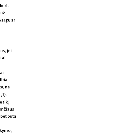
kuris
 už
 vargu ar
us, jei
tai
ai
lbia
sų ne
, 1).
tik į
 amžiaus
 bet būta
okymo,