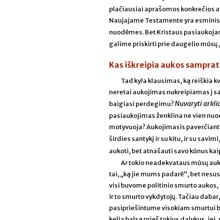
plačiausiai aprašomos konkrečios at
Naujajame Testamente yra esminis i
nuodėmes. Bet Kristaus pasiaukojamo
galime priskirti prie daugelio mūsų
Kas iškreipia aukos sampra
Tad kyla klausimas, ką reiškia k
neretai aukojimas nukreipiamas į sa
Nuvaryti arkl
baigiasi perdegimu?
pasiaukojimas ženklina ne vien nuodė
motyvuoja? Aukojimasis paverčiant s
širdies santykį ir su kitu, ir su savim
aukoti, bet atnašauti savo kūnus kai
Ar tokio neadekvataus mūsų auko
tai, „ką jie mums padarė“, bet nesu
visi buvome politinio smurto aukos, t
ir to smurto vykdytojų. Tačiau dabar,
pasipriešintume visokiam smurtui b
kelia balsą prieš tokius dalykus, jei