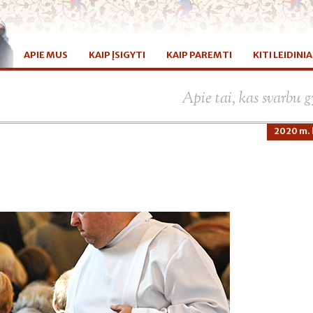
APIE MUS
KAIP ĮSIGYTI
KAIP PAREMTI
KITI LEIDINIA
Apie tai, kas svarbu
2020 m. 