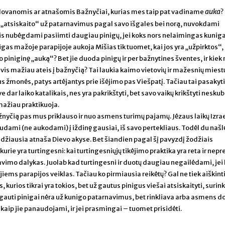
auka
 dovanomis ar atnašomis Bažnyčiai, kurias mes taip pat vadiname
?
atsiskaito“ už patarnavimus pagal savo išgales bei norą, nuvokdami
is nubėgdami pasiimti daugiau pinigų, jei koks nors nelaimingas kunig
igas mažoje parapijoje aukoja Mišias tik tuomet, kai jos yra „užpirktos“, 
vo piniginę „auką“? Bet jie duoda pinigų ir per bažnytines šventes, ir kie
 vis mažiau ateis į bažnyčią? Tai laukia kaimo vietovių ir mažesnių miestų,
 žmonės, patys artėjantys prie išėjimo pas Viešpatį. Tačiau tai pasakyti
e dar laiko katalikais, nes yra pakrikštyti, bet savo vaikų krikštyti neskub
 mažiau praktikuoja.
ažnyčią pas mus priklauso ir nuo asmens turimų pajamų. Jėzaus laikų Izrae
audami (ne aukodami) į iždinę gausiai, iš savo pertekliaus. Todėl du našl
 didžiausia atnaša Dievo akyse. Bet šiandien pagal šį pavyzdį žodžiais
urie yra turtingesni: kai turtingesniųjų tikėjimo praktika yra reta ir nepr
vimo dalykas. Juolab kad turtingesni ir duotų daugiau negailėdami, jei
iems parapijos veiklas. Tačiau ko pirmiausia reikėtų? Gal ne tiek aiškint
 kurios tikrai yra tokios, bet už gautus pinigus viešai atsiskaityti, surin
i gauti pinigai nėra už kunigo patarnavimus, bet rinkliava arba asmens 
 kaip jie panaudojami, ir jei prasmingai – tuomet prisidėti.