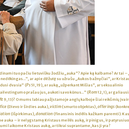
adinami tuo pačiu lietuvišku žodžiu „auka“? Apie ką kalbame? Ar tai – 
nedėkingas...“, ar apie dėžutę su užrašu „Aukos bažnyčiai“, ar Krista
Ps
udusi dvasia“ (
51, 19), ar auką „užperkant Mišias“, ar seksualinio
Rom
ailestingumo prašau jus, aukoti savo kūnus...“ (
12, 1), ar galiausi
Mt
9, 13)? O mums labiau pažįstamoje anglų kalboje šiai reikšmių įvair
fice
victim
offerings
(Dievo ir širdies auka),
(smurto objektas),
(konkr
iation
donation
(išpirkimas),
(finansinis indėlis kažkam paremti). Kas
e auka – ir nelygstamą Kristaus meilės auką, ir pinigus, ir patyrusiu
jumi laikome Kristaus auką, ar tikrai suprantame, kas ji yra?