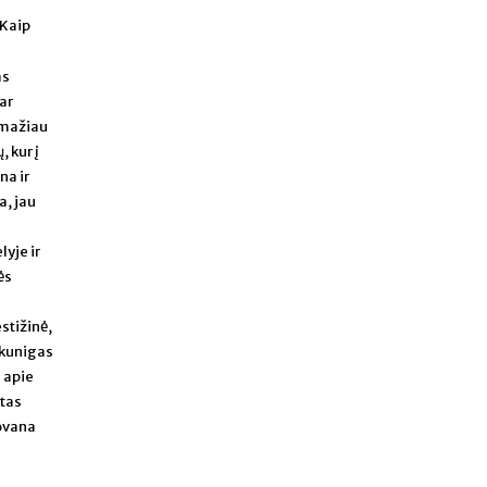
 Kaip
as
ar
k mažiau
 kur į
na ir
a, jau
lyje ir
ės
estižinė,
 kunigas
i apie
ktas
dovana