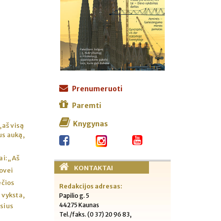
Prenumeruoti
Paremti
Knygynas
„aš visą
us auką,
ai: „Aš
KONTAKTAI
ovei
ečios
Redakcijos adresas:
 vyksta,
Papilio g. 5
44275 Kaunas
osius
Tel./faks. (0 37) 20 96 83,