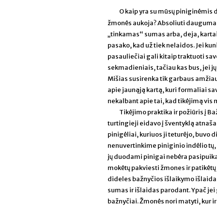
O kaip yra su mūsų piniginėmis
žmonės aukoja? Absoliuti dauguma „
„tinkamas“ sumas arba, deja, karta
pasako, kad už tiek nelaidos. Jei kun
pasauliečiai gali kitaip traktuoti sa
sekmadieniais, tačiau kas bus, jei jų
Mišias susirenka tik garbaus amžiaus
apie jaunąją kartą, kuri formaliai sav
nekalbant apie tai, kad tikėjimą vis
Tikėjimo praktika ir požiūris į B
turtingieji eidavo į šventyklą atnaš
pinigėliai, kuriuos ji teturėjo, buvo
nenuvertinkime piniginio indėlio tų, k
jų duodami pinigai nebėra pasipuika
mokėtų pakviesti žmones ir patikėtų j
dideles bažnyčios išlaikymo išlaidas,
sumas ir išlaidas parodant. Ypač je
bažnyčiai. Žmonės nori matyti, kur ir