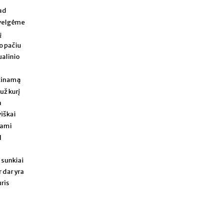
kad
 žvelgėme
ų
uo pačiu
ualinio
rtinamą
už kurį
a
viškai
dami
d
 sunkiai
 dar yra
uris