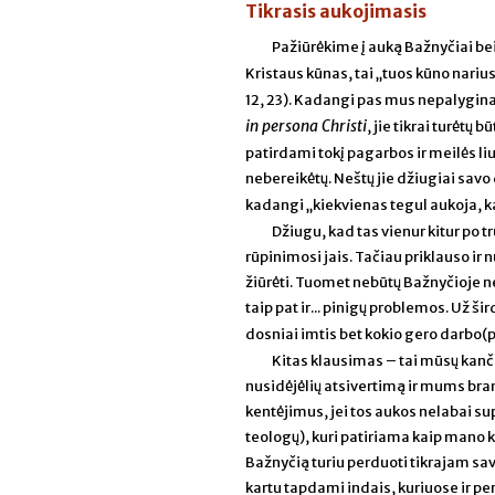
Tikrasis aukojimasis
Pažiūrėkime į auką Bažnyčiai bei 
Kristaus kūnas, tai „tuos kūno nar
12, 23). Kadangi pas mus nepalygina
in persona Christi
, jie tikrai turėtų
patirdami tokį pagarbos ir meilės liu
nebereikėtų. Neštų jie džiugiai savo
kadangi „kiekvienas tegul aukoja, kai
Džiugu, kad tas vienur kitur po 
rūpinimosi jais. Tačiau priklauso ir 
žiūrėti. Tuomet nebūtų Bažnyčioje 
taip pat ir... pinigų problemos. Už 
dosniai imtis bet kokio gero darbo(p
Kitas klausimas – tai mūsų kanči
nusidėjėlių atsivertimą ir mums bra
kentėjimus, jei tos aukos nelabai s
teologų), kuri patiriama kaip mano k
Bažnyčią turiu perduoti tikrajam sa
kartu tapdami indais, kuriuose ir per