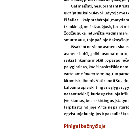
Gal maišatį, nesuprantant Kristau
martyrum
kaip Dievo liudytoją me
iš šalies – kaip stebėtojai, matydam
(kankinių), neišsižadėjusių Jo net mir
žodžiu auka lietuviškai vadiname vi
smurto aukų toje pačioje Bažnyčioje
Išsakant ne vieno asmens skausm
asmens indėlį, priklausomai nuo to, a
reikia tinkamai mokėti, o pasauliečiu
palygintinas, kodėl pasireiškia nemaž
luomo
vartojame
terminą, tuo parod
kitomis kalbomis Vatikano II Susir
kalbama apie skirtingas sąlygas, gyv
nesantuokinį), kurie egzistuoja ir š
įveikiamas, bet ir skirtingus įstat
tarp kastų Indijoje. Ar tai negali tur
egzistuoja kunigijos ir pasauliečių 
Pinigai bažnyčioje