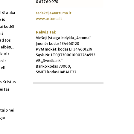
0 677 60 970
i ši auka
redakcija@artuma.lt
www.artuma.lt
 iš
tai kodėl
Rekvizitai:
iš
Viešoji įstaiga leidykla „Artuma“
ad tos
Įmonės kodas 134460120
gelbėtų,
PVM mokėt. kodas LT344601219
 kuris
Sąsk. Nr. LT097300010002264553
AB „Swedbank“
o ir
Banko kodas 73000,
eli
SWIFT kodas HABALT22
s Kristus
i tai
itaip nei
ojo