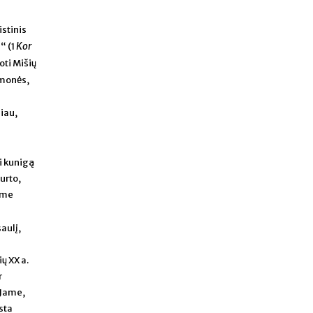
istinis
Kor
“ (1
oti Mišių
 žmonės,
giau,
ei kunigą
urto,
tume
aulį,
ų XX a.
r
 Jame,
sta