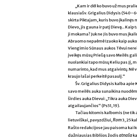
„Kam ir dėl ko buvo už mus prali
klausiašv. Grigalius Didysis (540–6
skirta Piktajam, kuris buvo įkalinęs
Dievo, jis gauna ir patį Dievą... Kaip 
ji mokama? Juk ne Jis buvo mus įkalin
Abraomo nepaėmė Izaoko kaip aukos,
Viengimio Sūnaus aukos Tėvui nereikė
įveikęs mūsų Priešą savo Meilės gali
nuolankiai tapo mūsų Keliu pas Jį, m
numarinto, kad mus atgaivintų. Nė vi
kraujo lašai perkeitė pasaulį.“
Šv. Grigalius Didysis kalba apie 
savo meilės auka sunaikina nuodėm
širdies auka Dievui: „Tikra auka Diev
atgailaujančios“ (Ps51, 19).
Tačiau kitomis kalbomis (ne tik a
Rom
lietuviškai, pavyzdžiui,
3, 25 ka
Rašto redakcijose jau paisoma kai ku
atnaša
dažniausias Biblijos žodis
ka