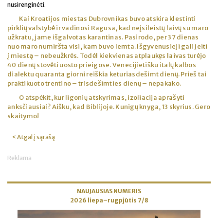
nusirenginėti.
Kai Kroatijos miestas Dubrovnikas buvo atskira klestinti
pirklių valstybė ir vadinosi Ragusa, kad neįsileistų laivų su maro
užkratu, jame išgalvotas karantinas. Pasirodo, per 37 dienas
nuo maro numiršta visi, kam buvo lemta. Išgyvenusieji gali įeiti
į miestą – nebeužkrės. Todėl kiekvienas atplaukęs laivas turėjo
40 dienų stovėti uosto prieigose. Venecijietišku italų kalbos
dialektu quaranta giorni reiškia keturiasdešimt dienų. Prieš tai
praktikuoto trentino – trisdešimties dienų – nepakako.
O atspėkit, kur ligonių atskyrimas, izoliacija aprašyti
anksčiausiai? Aišku, kad Biblijoje. Kunigų knyga, 13 skyrius. Gero
skaitymo!
< Atgal į sąrašą
Reklama
NAUJAUSIAS NUMERIS
2026 liepa–rugpjūtis 7/8