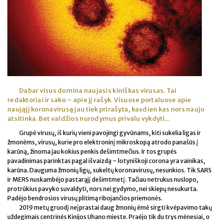
Dabar visus domina naujasis kiniškas virusas. Tai
redaktoriai ir sako – apie jį rašyk. Visuose portaluose apie
naująjį koronavirusą jau tiek prirašyta, kasdien kas nors naujo
atsitinka. Bet valdžios nurodymus privalu vykdyti...
Grupė virusų, iš kurių vieni pavojingi gyvūnams, kiti sukelia ligas ir
žmonėms, virusų, kurie pro elektroninį mikroskopą atrodo panašūs į
karūną, žinoma jau kokius penkis dešimtmečius. Ir tos grupės
pavadinimas parinktas pagal išvaizdą – lotyniškoji corona yra vainikas,
karūna. Dauguma žmonių ligų, sukeltų koronavirusų, nesunkios. Tik SARS
ir MERS nuskambėjo pastarąjį dešimtmetį. Tačiau netrukus nuslopo,
protrūkius pavyko suvaldyti, nors nei gydymo, nei skiepų nesukurta.
Padėjo bendrosios virusų plitimą ribojančios priemonės.
2019 metų gruodį neįprastai daug žmonių ėmė sirgti kvėpavimo takų
uždegimais centrinės Kinijos Uhano mieste. Praėjo tik du trys mėnesiai, o