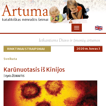
×
Ieškantiems Dievo ir žmonių artumos
RINKTINIAI STRAIPSNIAI
2020 m. kovas 3
Sveikata
Karūnuotasis iš Kinijos
| Vytis ŽEMAITIS