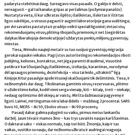
padaryta stebėtinai daug. Sureagavo visas pasaulis. O galėjo ir delsti,
nereaguoti – gal tai banalus gripas ar peršalimas (požymiai panašūs).
Nustatyta vieta, iš kur užkratas išplito; išaiškintas, išskirtas ir ištirtas
ligos sukėlėjas, o virusus pagauti ir auginti laboratorijoje gana sudėtinga;
per dvi savaites pastatyta ir pradėjo veikti speciali ligoninė; imtasi visų
rekomenduojamų virusų plitimą ribojančių priemonių ir net (negirdėtas
dalykas liberaliojoje demokratijoje) uždarytas penkių milijonų gyventojų
miestas.
Tiesa, Mėnulio naujieji metai ir su tuo susijusi gyventojų migracija
gerokai sujaukė reikalus. Pagrįstos autoritetingos rekomendacijos riboti
judėjimą, keliones, kontaktus, net jėga paremti draudimai, visuotinė
patikra ir karščiuojančiųjų išaiškinimas, izoliacija, karantinas, nurodymai
dėl apsaugos priemonių, dezinfekcija – visa tai leido „užrakinti“ ligą
Kinijoje.Kitur pasaulyje apsikrėtusieji skaičiuojami tik dešimtimis. Tiesa, ir
nežinomybės dar daug. Tikslinamas gamtinis virusų rezervuaras, plitimo
ir užsikrėtimo keliai, kodėl vieni serga vienaip, kiti – kitaip, treti – niekaip;
nedaug optimizmo dėl skiepų ar vaistų. Miršta dažniausiai pagyvenę ir
ligoti. Laimei, mirtingumas nėra labai didelis – maždaug 2 procentai. SARS
buvo 10, MERS – iki 50, Ebolos viruso – iki 90 procentų.
Pasaulį dabar galima palyginti su vaiku, pirmus metus lankančiu
darželį. Jauni tėvai ir mamos žino – kas trys savaitės naujas karščiavimas.
O daktarai sako – viskas normalu, taip turi būti. Žmonija, kaip ir tas
vaikas, susitiko su nauju, dar nežinomu užkratu ir audringai reaguoja.