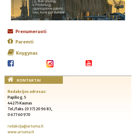
Prenumeruoti
Paremti
Knygynas
KONTAKTAI
Redakcijos adresas:
Papilio g. 5
44275 Kaunas
Tel./faks. (0 37) 20 96 83,
0 677 60 970
redakcija@artuma.lt
www.artuma.lt