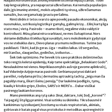
Naujasis koronavirusas žmonių imuninei sistemai nepažįstamas. Todėl
taip lengvai plinta, yra nepaprastai užkrečiamas. Kai nemaža populiacijos
dalis įgis imuninę atmintį, mokės atpažinti tą virusą, užkrečiamumas
sumažės, bus sergama kaip įprastu peršalimu.
Rimti dėdės ir tetos svarsto apie poveikį pasaulio ekonomikai, akcijų
nuosmukius, sutrikusią logistiką ir gamybą, galimą krizę… Eilinį kartą liga
stato mus į vietą. Pasirodo – esame riboti, negalime visko valdyti ir
kontroliuoti. Mūsų planai nėra svarbiausi, ne mes čia kapitonai. Nors
skiriame didžiulius išteklius ligai suvaldyti, nors mokslininkai ir gydytojai
vos ne stebuklus daro, Dievo planas yra mums nežinomas. Turime Juo
pasikliauti. Tikėti, kad Jis geras. Liga – maldos laikas. Už sergančius,
mirštančius, slaugančius, gedinčius, izoliuotus…
Šiek tiek optimizmo. Per beveik tris savo praktikos dešimtmečius
teko rengtis keletui epidemijų. Kaip tame spektaklyje „Belaukiant Godo“.
Nesulaukėme nei vienos. Nepriklausomybės aušroje gavome aplinkraštį,
kad Vidurinėje Azijoje maras pasirodė. Gerbiama patyrusi daktarė
pareiškė, rodydama pirštu į dermatinu aptrauktą tachtą: „Jeigu man čia
paguldys marą, iškart išeinu į pensiją.“ Dar laukėme juodligės, tymų,
kiaulių ir kitokio gripo, Ebolos, SARS’o ir MERS’o… Dabar visiškai
pasirengę laukiam koronos.
Mano pienininkas aną rytą sako: žinai, daktare, tokį žodį „koronė“?
Tai pagal jį šitą ligą praminė. Visai sutinku su ūkininku. Tikra bausmė ir
kankinimas tą izoliuojantį kostiumą su visais respiratoriais, akiniais,
gobtuvais ir batais pagal visus protokolus ir metodikas apsirenginėti ir