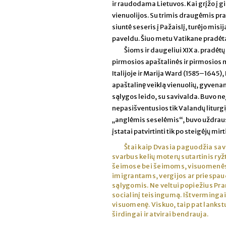
ir raudodama Lietuvos. Kai grįžo į gim
vienuolijos. Su trimis draugėmis pr
siuntė seseris į Pažaislį, turėjo misi
paveldu. Šiuo metu Vatikane pradėta 
Šioms ir daugeliui XIX a. pradėt
pirmosios apaštalinės ir pirmosios 
Italijoje ir Marija Ward (1585–1645)
apaštalinę veiklą vienuolių, gyvenan
sąlygos leido, su savivalda. Buvo n
nepasišventusios tik Valandų liturg
„anglėmis seselėmis“, buvo uždraustos
įstatai patvirtinti tik po steigėjų mirt
Štai kaip Dvasia paguodžia savo
svarbus kelių moterų sutartinis ryžt
šeimose bei šeimoms, visuomenės 
imigrantams, vergijos ar priespau
sąlygomis. Ne veltui popiežius Pra
socialinį teisingumą. Ištvermingai
visuomenę. Viskuo, taip pat lanks
širdingai ir atvirai bendrauja.