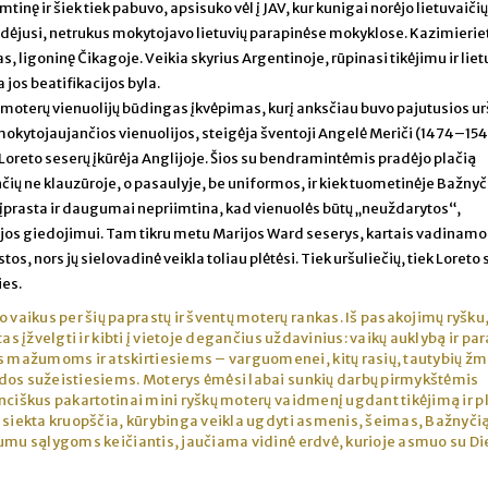
tinę ir šiek tiek pabuvo, apsisuko vėl į JAV, kur kunigai norėjo lietuvaičių
adėjusi, netrukus mokytojavo lietuvių parapinėse mokyklose. Kazimierie
jas, ligoninę Čikagoje. Veikia skyrius Argentinoje, rūpinasi tikėjimu ir lie
jos beatifikacijos byla.
ų moterų vienuolijų būdingas įkvėpimas, kurį anksčiau buvo pajutusios ur
mokytojaujančios vienuolijos, steigėja šventoji Angelė Meriči (1474–15
, Loreto seserų įkūrėja Anglijoje. Šios su bendramintėmis pradėjo plačią
čių ne klauzūroje, o pasaulyje, be uniformos, ir kiek tuometinėje Bažnyč
eįprasta ir daugumai nepriimtina, kad vienuolės būtų „neuždarytos“,
ijos giedojimui. Tam tikru metu Marijos Ward seserys, kartais vadinamo
, nors jų sielovadinė veikla toliau plėtėsi. Tiek uršuliečių, tiek Loreto
ies.
 vaikus per šių paprastų ir šventų moterų rankas. Iš pasakojimų ryšku
as įžvelgti ir kibti į vietoje degančius uždavinius: vaikų auklybą ir p
mažumoms ir atskirtiesiems – varguomenei, kitų rasių, tautybių ž
dos sužeistiesiems. Moterys ėmėsi labai sunkių darbų pirmykštėmis
nciškus pakartotinai mini ryškų moterų vaidmenį ugdant tikėjimą ir p
 siekta kruopščia, kūrybinga veikla ugdyti asmenis, šeimas, Bažnyči
tumu sąlygoms keičiantis, jaučiama vidinė erdvė, kurioje asmuo su D