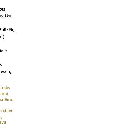
tės
tuvišku
šuliečių,
40)
ioje
s
 seserų
, koks
aramą
monėms,
lečiant
ą,
ievu