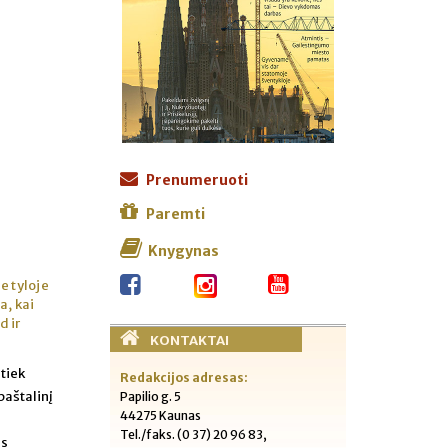
Prenumeruoti
Paremti
Knygynas
e tyloje
a, kai
d ir
KONTAKTAI
tiek
Redakcijos adresas:
paštalinį
Papilio g. 5
44275 Kaunas
Tel./faks. (0 37) 20 96 83,
is