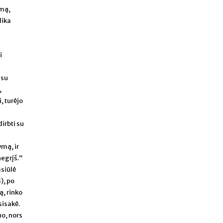
omą,
lika
i
 su
,
, turėjo
irbti su
a
ymą, ir
negrįš.“
asiūlė
), po
ą, rinko
sisakė.
no, nors