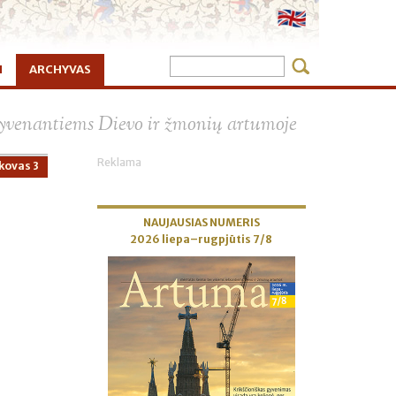
I
ARCHYVAS
×
 gyvenantiems Dievo ir žmonių artumoje
Reklama
kovas 3
NAUJAUSIAS NUMERIS
2026 liepa–rugpjūtis 7/8