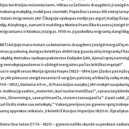
ndijos bei Kinijos misionieriams. Vėliau su šešiomis draugėmis ji steigė n
okamą mokyklą, mokė juos siuvinėti. Popiežius Leonas XIII vietoj tarny
 italais imigrantais JAV. Čikagoje vyskupas norėjo jas atgal į Italiją išsiųs
mėjų. Kūrybinga, sumani ir maldinga Motina Pranciška Ksavera įsteigė 6
igrantams ir kitokias įstaigas. 1950 m. ji paskelbta migrantų dangišką
887) Airijoje maro metais su keturiomis draugėmis įsteigė mergaičių m
as jų uolumą, kunigas kvietė jas dirbti tarp gausių airių imigrantų Filad
 mokyklą. Netrukus vyskupo pakviestos Dubjuke (JAV, Ajova) rąstų namely
yg nemokytojaudamos ir uždegė mergaites pačias kritiškai mąstyti“.
usi ir anglė sesuo Marija Ignota Hayes (1823–1894) per įžadus pasiryžo 
rys JAV pietuose steigė neseniai iš vergijos paleistų afrikiečių vaikų mok
769–1852), būdama 49 m., iš Prancūzijos nuvyko į JAV mokyti naujakurių
. Indėnai ją vadino „moterimi, kuri nuolat meldžiasi“, o prancūzų kilmė
s, ištverminga, save priimančia, visiems tarnaujančia“. Ji pati sakė: „
 kad širdis nieko sau nelaikytų.“ Vakarų prerijose jos gyveno rąstų troboje
amų apyvokos reikalais. Ji kvietė iš Rusijos imperijos 1820 m. išprašytus
žbieta Ona Seton (1774–1821) – gyveno našlės skurde su penkiais vaikais