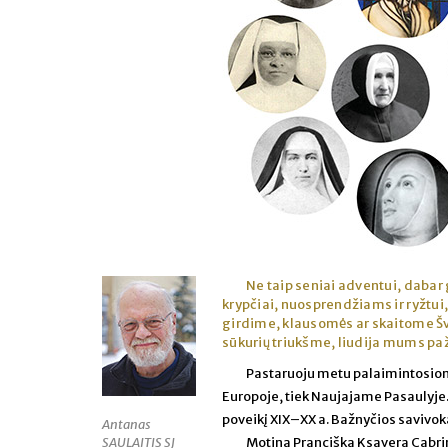
Ne taip seniai adventui, dabar
krypčiai, nuosprendžiams ir ryžtui,
girdime, klausomės ar skaitome Šve
sūkurių triukšme, liudija mums pa
Pastaruoju metu palaimintosiomi
Europoje, tiek Naujajame Pasaulyje. Ž
poveikį XIX–XX a. Bažnyčios savivok
Antanas
SAULAITIS SJ
Motina Pranciška Ksavera Cabrin