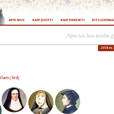
APIE MUS
KAIP ĮSIGYTI
KAIP PAREMTI
KITI LEIDINIA
Apie tai, kas svarbu
2018 m. 
iam į širdį