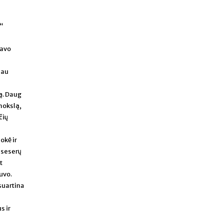
ų“
vavo
eau
ą. Daug
mokslą,
čių
okė ir
 seserų
t
uvo.
 suartina
s ir