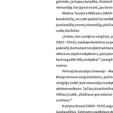
giminės, jai tapus katalike, išstūmė
vienuoliją. Dar gyvai esant, jau bu
Motina Teodora Williams (1868–1
kandidačių, nes JAV pietiečiai netikė
juodaodžių seserų vienuoliją, plači
vaikų darželiui.
„Viskas, kas susiję su vargšais,
(1823–1902), vyskupo kvietimu su p
pakraštį. Bematant ten įkūrė ambul
dėmesio skyrė mokykloms, pati plana
kad negailės lėšų mokyklai“. Įsteigė
namus.
Pirmoji Australijos šventoji – 
kitaip tarnavo vargstantiems, pačio
steigėja siekė, kad vienuolija tvarky
ekskomunikavo. Tačiau jai pritarė ba
Vėliau ji sakė: „Didžiausi geradariai
su Dievu.“
Kotryna Drexel (1858–1955) augo Fi
juodaodžius, šeimoms padėdavo drabu