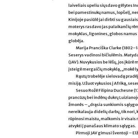
laiveliais upeliu siųsdavo gėlytes I
bei pamestinukų namus, lopšelį, nem
Kinijoje pasiūlė jai dirbti su gausiais
moterys rasdavo jas palaikančių rė
mokyklas, ligonines, globos namus m
globėja.
Marija Pranciška Clarke (1802–1
Seserys vadinosi bičiulėmis. Matydam
(JAV). Nuvykusios be lėšų, jos įkūrė
įsteigė mergaičių mokyklą, „mokė l
Rąstų trobelėje sielovadą pradėj
misiją. Užuot vykusios į Afriką, sese
Sesuo Rožė Filipina Duchesne (1
prancūzų bei indėnų dukrų Luizianoje
žmonės – „drąsia sunkiomis sąlygomi
nereikalauja didelių darbų, tik nori,
rūpinosi maistu, malkomis ir visais n
atvykti į panašaus klimato sąlygas.
Pirmoji JAV gimusi šventoji – El