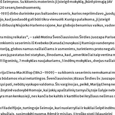
 iš šeimynos. Su kitomis moterimis ji įsteigė mokyklą, įkūrė pirmąją JAV
vo 20 seserų bendruomenių.
931) dirbo durininke pas baltaodes seseris, kurios nepriimdavo „juod
jo, kad juodaodė gali būti tikra vienuolė. Kunigo palaikoma, ji įsteigė
ai dirbusią Niujorko Harlemo rajone, kur globojo benamius vaikus, vado
 yra mūsų reikalas“, – sakė Motina Švenčiausiosios Širdies Juozapa Paris
enkiomis seserimis iš Kvebeko (Kanada) nuvykusi į Ramiojo vandenyno
atoriją, globos namus našlaičiams ir asmenims, turintiems proto negali
vo jų pastatus bei statybas, žinodama, kad „amerikiečiai taip vertina 
 11 ligoninių, 7 mokyklas naujakuriams, 5 indėnų mokyklas, dvejus našlai
Marija Elena MacKillop (1842–1909) – su kitomis seserimis nemokamai m
s būdamos visai neturtingos. Švenčiausiosios Jėzaus Širdies šv. Juozapo
tųsi pati, nebūtų vyskupo valdoma. Šis vargino jas, peikė, Mariją Eleną ne
žnytinė vadovybė Romoje, kai jokių apaštalinių tarnysčių toje šalyje neb
 yra man kenkusieji, nes kančia be kaltės ir kartėlio bei kryžiaus nešimas
ladelfijoje, turtingoje šeimoje, kuri nuolat tyliai ir kukliai šelpė indėnu
žiais, susimokėti nuomą. Rėmė ir misijas. Ji troško stoti į klauzūrinį