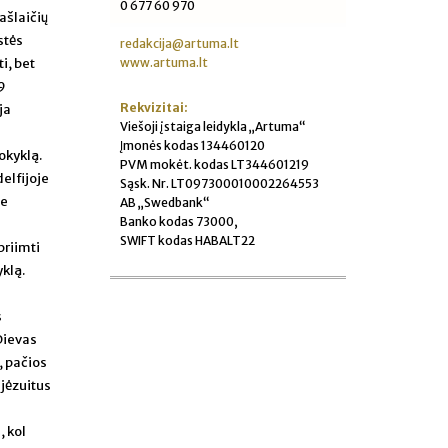
0 677 60 970
ašlaičių
stės
redakcija@artuma.lt
www.artuma.lt
ti, bet
9
Rekvizitai:
ja
Viešoji įstaiga leidykla „Artuma“
Įmonės kodas 134460120
okyklą.
PVM mokėt. kodas LT344601219
elfijoje
Sąsk. Nr. LT097300010002264553
je
AB „Swedbank“
Banko kodas 73000,
SWIFT kodas HABALT22
priimti
yklą.
s
Dievas
, pačios
 jėzuitus
, kol