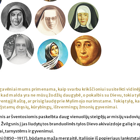
 gavėniai mums primenama, kaip svarbu krikščioniui susitelkti vidinėj
 kad malda yra ne mūsų žodžių daugybė, o pokalbis su Dievu, tokia tyl
ntąjį Raštą, ar prisiglaudę prie Mylimojo nurimstame. Tokią tylą, ka
žįstamų drąsių, kūrybingų, ištvermingų žmonių gyvenimai.
s ar šventosiomis paskelbta daug vienuolijų steigėjų ar misijų vadovių 
vilgsnis į jas liudytų tos branduolinės tylos Dievo akivaizdoje galią ir a
ai, tarnystėms ir gyvenimui.
i (1850–1917), būdama maža mergaitė, Italijoje iš popieriaus lankstyta