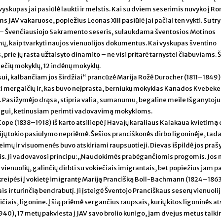
skupas jai pasiūlė laukti ir melstis. Kai su dviem seserimis nuvyko į R
AV vakaruose, popiežius Leonas XIII pasiūlė jai pačiai ten vykti. Su try
ą – Švenčiausiojo Sakramento seseris, sulaukdama šventosios Motinos
ų, kaip tvarkyti naujos vienuolijos dokumentus. Kai vyskupas šventino
rie jų rasta užtaisyto dinamito – ne visi pritarė tarnystei čiabuviams. Š
kiečių mokyklų, 12 indėnų mokyklų.
sui, kalbančiam jos širdžiai“ prancūzė Marija Rožė Durocher (1811–1849)
i mergaičių ir, kas buvo neįprasta, berniukų mokyklas Kanados Kvebeke
Pasižymėjo drąsa, stipria valia, sumanumu, begaline meile Išganytojui
unigui, ketinusiam perimti vadovavimą mokykloms.
ope (1838–1918) iš karto atsiliepė į Havajų karaliaus Kalakaua kvietimą d
lijų tokio pasiūlymo nepriėmė. Šešios pranciškonės dirbo ligoninėje, tad
 šeimų ir visuomenės buvo atskiriami raupsuotieji. Dievas išpildė jos praš
is. Ji vadovavosi principu: „Naudokimės prabėgančiomis progomis. Jos 
vienuolių, galinčių dirbti su vokiečiais imigrantais, bet popiežius jam p
 kreipėsi į vokietę imigrantę Mariją Prancišką Boll-Bachmann (1824–1863
ais ir turinčią bendrabutį. Ji įsteigė Šventojo Pranciškaus seserų vienuolij
iais, ligonine. Į šią priėmė sergančius raupsais, kurių kitos ligoninės at
40), 17 metų pakviesta į JAV savo brolio kunigo, jam dvejus metus talki