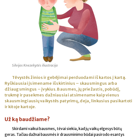
Silvijos Knezekytės iliustracija
Tėvystės žinios ir gebėjimai perduodami iš kartos į kartą.
Ryškiausiai įsimename išskirtinius – skausmingus arba
džiaugsmingus – įvykius. Bausmes, jų priežastis, pobūdį,
trukmę ir pasekmes dažniausiai atsimename kaip vienus
skausmingiausių vaikystės patyrimų, deja, linkusius pasikartoti
ir kitoje kartoje.
Už ką baudžiame?
Skirdami vaikui bausmes, tėvai siekia, kad jų vaikų elgesys būtų
geras. Tačiau dažnai bausmės ir drausminimo būdai pasirodo esantys