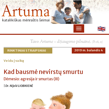
×
Tavo Artume – džiaugsmo pilnatvė.
(Ps 16, 11)
RINKTINIAI STRAIPSNIAI
2019 m. balandis 4
Veidu į vaiką
Kad bausmė nevirstų smurtu
Dėmesio: agresija ir smurtas (III)
| Dr. Nijolė LIOBIKIENĖ