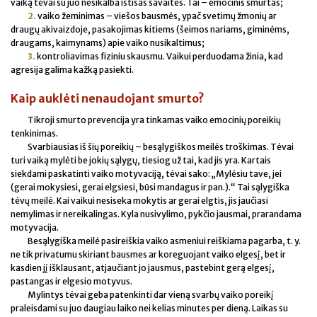
vaiką tėvai su juo nesikalba ištisas savaites. Tai – emocinis smurtas;
2.
vaiko žeminimas – viešos bausmės, ypač svetimų žmonių ar
draugų akivaizdoje, pasakojimas kitiems (šeimos nariams, giminėms,
draugams, kaimynams) apie vaiko nusikaltimus;
3.
kontroliavimas fiziniu skausmu. Vaikui perduodama žinia, kad
agresija galima kažką pasiekti.
Kaip auklėti nenaudojant smurto?
Tikroji smurto prevencija yra tinkamas vaiko emocinių poreikių
tenkinimas.
Svarbiausias iš šių poreikių – besąlygiškos meilės troškimas. Tėvai
turi vaiką mylėti be jokių sąlygų, tiesiog už tai, kad jis yra. Kartais
siekdami paskatinti vaiko motyvaciją, tėvai sako: „Mylėsiu tave, jei
(gerai mokysiesi, gerai elgsiesi, būsi mandagus ir pan.).“ Tai sąlygiška
tėvų meilė. Kai vaikui nesiseka mokytis ar gerai elgtis, jis jaučiasi
nemylimas ir nereikalingas. Kyla nusivylimo, pykčio jausmai, prarandama
motyvacija.
Besąlygiška meilė pasireiškia vaiko asmeniui reiškiama pagarba, t. y.
ne tik privatumu skiriant bausmes ar koreguojant vaiko elgesį, bet ir
kasdien jį išklausant, atjaučiant jo jausmus, pastebint gerą elgesį,
pastangas ir elgesio motyvus.
Mylintys tėvai geba patenkinti dar vieną svarbų vaiko poreikį
praleisdami su juo daugiau laiko nei kelias minutes per dieną. Laikas su