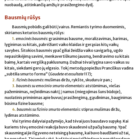
nuobaudą, atitinkančią amžių ir prasižengimo dydį.
Bausmių rūšys
Bausmių pobūdis gali būti įvairus. Remiantis tyrimo duomenimis,
skiriamos keturios bausmių rūšys:
1.
emocinės bausmės
: grasinimas bausme, moralizavimas, barimas,
lyginimas su kitais, pabrėžiant vaiko klaidas ir gerąsias kitų vaikų
savybes. Šitokios bausmės ypač giliai žeidžia vaiko savigarbą, ugdo
nepasitikėjimą savimi, menkavertiškumo jausmą, bendravimo su kitais
baimę, kartais vergišką paklusnumą. Dažnai tėvai lygina savo vaikus su
kitais, siekdami gero jų elgesio. Tokį metodą popiežius Pranciškus vadina
„subtilia smurto forma“ (
Gaudete et exsultate
117);
2.
fizinės bausmės
: mušimas diržu, rykšte, skuduru ir pan.;
3.
bausmės su emocinio smurto elementais
: atstūmimas, viešas
pažeminimas, neįleidimas naktį į namus (miegojimas šuns būdoje),
nuolatinis priminimas apie buvusį prasižengimą, gąsdinimas, bauginimas
būsima fizine bausme;
4.
bausmės su fizinio smurto elementais
: stiprus mušimas diržu,
lydimas atstūmimo.
Visi tyrimo dalyviai pažymėjo, kad tėvai juos bausdavo supykę. Kai
kuriems tėvų emocinė reakcija buvo skaudesnė už pačią bausmę. Ypač
skausmingai jie išgyveno neteisingą bausmę, kai buvo baudžiami už tai,
ko nepadarė. Tiriamieji sakė, kad tėvai nesiaiškindavo ir nepaklausdavo