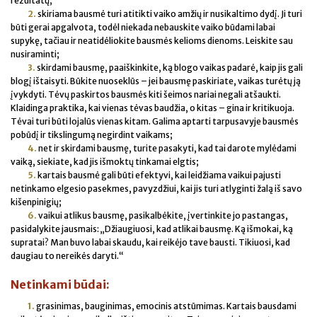
rezultatų;
2.
skiriama bausmė turi atitikti vaiko amžių ir nusikaltimo dydį. Ji turi
būti gerai apgalvota, todėl niekada nebauskite vaiko būdami labai
supykę, tačiau ir neatidėliokite bausmės kelioms dienoms. Leiskite sau
nusiraminti;
3.
skirdami bausmę, paaiškinkite, ką blogo vaikas padarė, kaip jis gali
blogį ištaisyti. Būkite nuoseklūs – jei bausmę paskiriate, vaikas turėtų ją
įvykdyti. Tėvų paskirtos bausmės kiti šeimos nariai negali atšaukti.
Klaidinga praktika, kai vienas tėvas baudžia, o kitas – gina ir kritikuoja.
Tėvai turi būti lojalūs vienas kitam. Galima aptarti tarpusavyje bausmės
pobūdį ir tikslingumą negirdint vaikams;
4.
net ir skirdami bausmę, turite pasakyti, kad tai darote mylėdami
vaiką, siekiate, kad jis išmoktų tinkamai elgtis;
5.
kartais bausmė gali būti efektyvi, kai leidžiama vaikui pajusti
netinkamo elgesio pasekmes, pavyzdžiui, kai jis turi atlyginti žalą iš savo
kišenpinigių;
6.
vaikui atlikus bausmę, pasikalbėkite, įvertinkite jo pastangas,
pasidalykite jausmais: „Džiaugiuosi, kad atlikai bausmę. Ką išmokai, ką
supratai? Man buvo labai skaudu, kai reikėjo tave bausti. Tikiuosi, kad
daugiau to nereikės daryti.“
Netinkami būdai:
1.
grasinimas, bauginimas, emocinis atstūmimas. Kartais bausdami