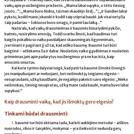
vaikų apie prasižengimo priežastis. „Mama labai supyko, o tėtis tiesiog
įsiuto...“; „Mama buvo liūdna, tai man skaudėjo širdį...“; „Ir šiandien labai
pykstu, kodėl mane įskundė ir kodėl taip stipriai baudė. Juk visai netyčia
taip padariau – šokiuose buvo smagu, ir pamiršau laiką...“
Natūralu, kad vaikų drausminimas ir bausmės būna lydimi pykčio,
baimės, nusivylimo emocijų. Todėl svarbu žinoti, kad baudimas turi
baigtis pokalbiu su vaiku pasidalijant skausmingais išgyvenimais,
įvertinant ir pagiriant jį už tai, kad atliko bausmę. Bausmė turi būti
baigtinė – atliekama čia ir dabar. Nuolatinis vaiko gąsdinimas ir nuolatinis
priminimas jam apie padarytus nusižengimus yra ne kas kita, kaip
emocinis smurtas.
Kai kurie tyrimo dalyviai teigė, kad patirta bausmė išmokė išvengti
jos manipuliuojant ar meluojant, bet neišmokė jų teigiamo elgesio –
nesuprasdami, už ką baudžiami, jie negalėjo pakeisti savo elgesio: „Nieko
neišmokau, tiesiog nesupratau, už ką mane tada baudė, mama buvo labai
supykusi.“
Kaip drausminti vaiką, kad jis išmoktų gero elgesio?
Tinkami būdai drausminti:
1.
bausmė turi būti skiriama tada, kai kiti auklėjimo metodai – aiškios
nuorodos, ribos ir taisyklės, mokymai – yra išeikvoti ir neduoda gerų