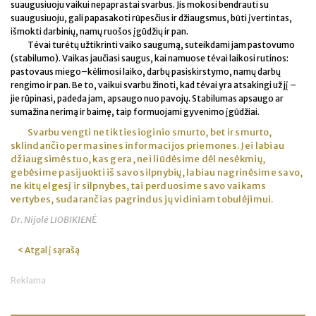
suaugusiuoju vaikui nepaprastai svarbus. Jis mokosi bendrauti su
suaugusiuoju, gali papasakoti rūpesčius ir džiaugsmus, būti įvertintas,
išmokti darbinių, namų ruošos įgūdžių ir pan.
Tėvai turėtų užtikrinti vaiko saugumą, suteikdami jam pastovumo
(stabilumo). Vaikas jaučiasi saugus, kai namuose tėvai laikosi rutinos:
pastovaus miego–kėlimosi laiko, darbų pasiskirstymo, namų darbų
rengimo ir pan. Be to, vaikui svarbu žinoti, kad tėvai yra atsakingi už jį –
jie rūpinasi, padeda jam, apsaugo nuo pavojų. Stabilumas apsaugo ar
sumažina nerimą ir baimę, taip formuojami gyvenimo įgūdžiai.
Svarbu vengti ne tik tiesioginio smurto, bet ir smurto,
sklindančio per masines informacijos priemones. Jei labiau
džiaugsimės tuo, kas gera, nei liūdėsime dėl nesėkmių,
gebėsime pasijuokti iš savo silpnybių, labiau nagrinėsime savo,
ne kitų elgesį ir silpnybes, tai perduosime savo vaikams
vertybes, sudarančias pagrindus jų vidiniam tobulėjimui.
Dr. Nijolė LIOBIKIENĖ
< Atgal į sąrašą
Reklama