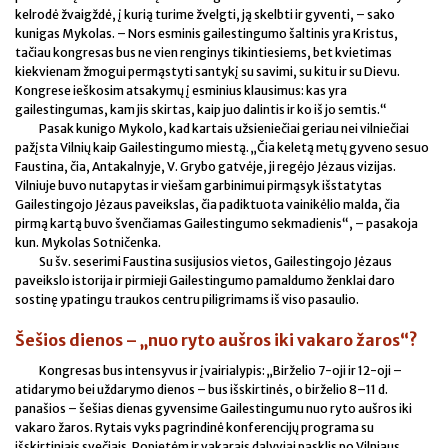
kelrodė žvaigždė, į kurią turime žvelgti, ją skelbti ir gyventi, – sako
kunigas Mykolas. – Nors esminis gailestingumo šaltinis yra Kristus,
tačiau kongresas bus ne vien renginys tikintiesiems, bet kvietimas
kiekvienam žmogui permąstyti santykį su savimi, su kitu ir su Dievu.
Kongrese ieškosim atsakymų į esminius klausimus: kas yra
gailestingumas, kam jis skirtas, kaip juo dalintis ir ko iš jo semtis.“
Pasak kunigo Mykolo, kad kartais užsieniečiai geriau nei vilniečiai
pažįsta Vilnių kaip Gailestingumo miestą. „Čia keletą metų gyveno sesuo
Faustina, čia, Antakalnyje, V. Grybo gatvėje, ji regėjo Jėzaus vizijas.
Vilniuje buvo nutapytas ir viešam garbinimui pirmąsyk išstatytas
Gailestingojo Jėzaus paveikslas, čia padiktuota vainikėlio malda, čia
pirmą kartą buvo švenčiamas Gailestingumo sekmadienis“, – pasakoja
kun. Mykolas Sotničenka.
Su šv. seserimi Faustina susijusios vietos, Gailestingojo Jėzaus
paveikslo istorija ir pirmieji Gailestingumo pamaldumo ženklai daro
sostinę ypatingu traukos centru piligrimams iš viso pasaulio.
Šešios dienos – „nuo ryto aušros iki vakaro žaros“?
Kongresas bus intensyvus ir įvairialypis: „Birželio 7-oji ir 12-oji –
atidarymo bei uždarymo dienos – bus išskirtinės, o birželio 8–11 d.
panašios – šešias dienas gyvensime Gailestingumu nuo ryto aušros iki
vakaro žaros. Rytais vyks pagrindinė konferencijų programa su
išskirtiniais svečiais. Popietėm ir vakarais dalyviai pasklis po Vilniaus