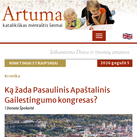
×
Ieškantiems Dievo ir žmonių artumos
RINKTINIAI STRAIPSNIAI
2026 gegužė 5
Kronika
Ką žada Pasaulinis Apaštalinis
Gailestingumo kongresas?
| Donata Špokaitė