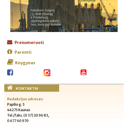
Prenumeruoti
Paremti
Knygynas
KONTAKTAI
Redakcijos adresas:
Papilio g. 5
44275 Kaunas
Tel./faks. (0 37) 20 96 83,
0 677 60 970