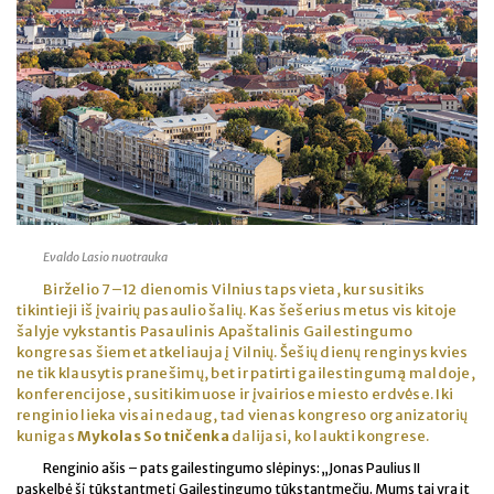
Evaldo Lasio nuotrauka
Birželio 7–12 dienomis Vilnius taps vieta, kur susitiks
tikintieji iš įvairių pasaulio šalių. Kas šešerius metus vis kitoje
šalyje vykstantis Pasaulinis Apaštalinis Gailestingumo
kongresas šiemet atkeliauja į Vilnių. Šešių dienų renginys kvies
ne tik klausytis pranešimų, bet ir patirti gailestingumą maldoje,
konferencijose, susitikimuose ir įvairiose miesto erdvėse. Iki
renginio lieka visai nedaug, tad vienas kongreso organizatorių
kunigas
Mykolas Sotničenka
dalijasi, ko laukti kongrese.
Renginio ašis – pats gailestingumo slėpinys: „Jonas Paulius II
paskelbė šį tūkstantmetį Gailestingumo tūkstantmečiu. Mums tai yra it