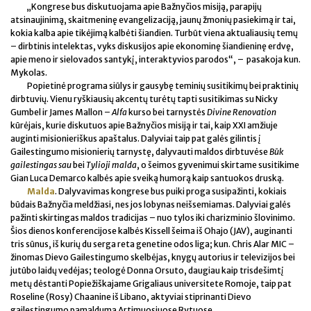
„Kongrese bus diskutuojama apie Bažnyčios misiją, parapijų
atsinaujinimą, skaitmeninę evangelizaciją, jaunų žmonių pasiekimą ir tai,
kokia kalba apie tikėjimą kalbėti šiandien. Turbūt viena aktualiausių temų
– dirbtinis intelektas, vyks diskusijos apie ekonominę šiandieninę erdvę,
apie meno ir sielovados santykį, interaktyvios parodos“, – pasakoja kun.
Mykolas.
Popietinė programa siūlys ir gausybę teminių susitikimų bei praktinių
dirbtuvių. Vienu ryškiausių akcentų turėtų tapti susitikimas su Nicky
Gumbel ir James Mallon –
Alfa
kurso bei tarnystės
Divine Renovation
kūrėjais, kurie diskutuos apie Bažnyčios misiją ir tai, kaip XXI amžiuje
auginti misionieriškus apaštalus. Dalyviai taip pat galės gilintis į
Gailestingumo misionierių tarnystę, dalyvauti maldos dirbtuvėse
Būk
gailestingas sau
bei
Tylioji malda
, o šeimos gyvenimui skirtame susitikime
Gian Luca Demarco kalbės apie sveiką humorą kaip santuokos druską.
Malda
. Dalyvavimas kongrese bus puiki proga susipažinti, kokiais
būdais Bažnyčia meldžiasi, nes jos lobynas neišsemiamas. Dalyviai galės
pažinti skirtingas maldos tradicijas – nuo tylos iki charizminio šlovinimo.
Šios dienos konferencijose kalbės Kissell šeima iš Ohajo (JAV), auginanti
tris sūnus, iš kurių du serga reta genetine odos liga; kun. Chris Alar MIC –
žinomas Dievo Gailestingumo skelbėjas, knygų autorius ir televizijos bei
jutūbo laidų vedėjas; teologė Donna Orsuto, daugiau kaip trisdešimtį
metų dėstanti Popiežiškajame Grigaliaus universitete Romoje, taip pat
Roseline (Rosy) Chaanine iš Libano, aktyviai stiprinanti Dievo
gailestingumo pamaldumą Artimuosiuose Rytuose.