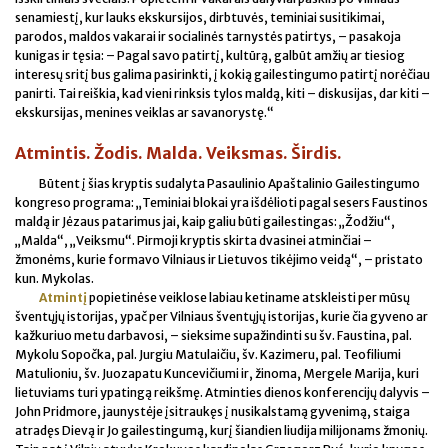
senamiestį, kur lauks ekskursijos, dirbtuvės, teminiai susitikimai,
parodos, maldos vakarai ir socialinės tarnystės patirtys, – pasakoja
kunigas ir tęsia: – Pagal savo patirtį, kultūrą, galbūt amžių ar tiesiog
interesų sritį bus galima pasirinkti, į kokią gailestingumo patirtį norėčiau
panirti. Tai reiškia, kad vieni rinksis tylos maldą, kiti – diskusijas, dar kiti –
ekskursijas, menines veiklas ar savanorystę.“
Atmintis. Žodis. Malda. Veiksmas. Širdis.
Būtent į šias kryptis sudalyta Pasaulinio Apaštalinio Gailestingumo
kongreso programa: „Teminiai blokai yra išdėlioti pagal sesers Faustinos
maldą ir Jėzaus patarimus jai, kaip galiu būti gailestingas: „Žodžiu“,
„Malda“, „Veiksmu“. Pirmoji kryptis skirta dvasinei atminčiai –
žmonėms, kurie formavo Vilniaus ir Lietuvos tikėjimo veidą“, – pristato
kun. Mykolas.
Atmintį
popietinėse veiklose labiau ketiname atskleisti per mūsų
šventųjų istorijas, ypač per Vilniaus šventųjų istorijas, kurie čia gyveno ar
kažkuriuo metu darbavosi, – sieksime supažindinti su šv. Faustina, pal.
Mykolu Sopočka, pal. Jurgiu Matulaičiu, šv. Kazimeru, pal. Teofiliumi
Matulioniu, šv. Juozapatu Kuncevičiumi ir, žinoma, Mergele Marija, kuri
lietuviams turi ypatingą reikšmę. Atminties dienos konferencijų dalyvis –
John Pridmore, jaunystėje įsitraukęs į nusikalstamą gyvenimą, staiga
atradęs Dievą ir Jo gailestingumą, kurį šiandien liudija milijonams žmonių.