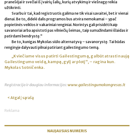
pranešėjai ir svečiai iš įvairių šalių, kurių atvykimą ir viešnagę reikia
užtikrinti.
Svarbu ir tai, kad registruotis galima ne tik visai savaitei, bet ir vienai
dienai. Be to, didelė dalis programos bus atvira nemokamai – ypač
popietinės veiklos ir vakariniai renginiai. Norintys gali prisidėti kaip
savanoriai arba apsistoti pas vilniečių šeimas, taip sumažindami išlaidas ir
patirdami bendrystę.“
Be to, kunigas Mykolas siūlo alternatyvą – savanorystę. Tai būdas
renginyje dalyvauti pilnai patiriant gailestingumo temą.
„Kviečiame visus patirti Gailestingumą, galbūt atrasti naują
Gailestingumo veidą, kampą, gylį ar plotį“, – ragina kun.
Mykolas Sotničenka.
Registracija ir daugiau informacijos:
www.gailestingumokongresas.lt
< Atgal į sąrašą
Reklama
NAUJAUSIAS NUMERIS