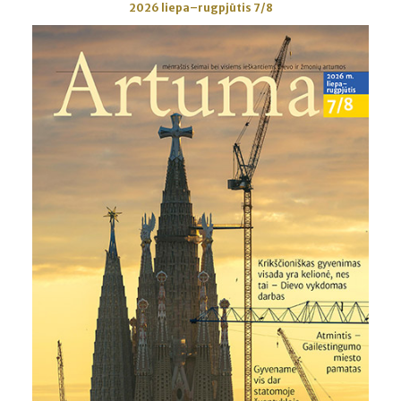
2026 liepa–rugpjūtis 7/8