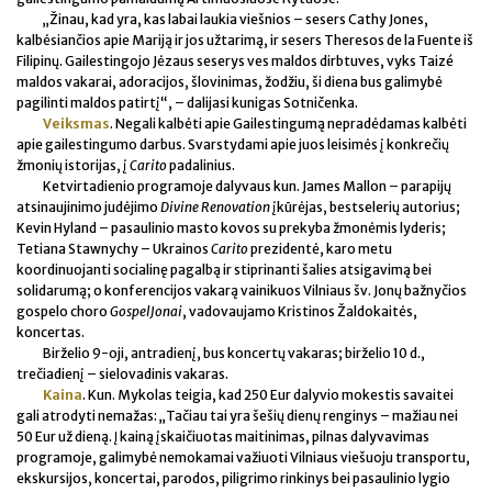
„Žinau, kad yra, kas labai laukia viešnios – sesers Cathy Jones,
kalbėsiančios apie Mariją ir jos užtarimą, ir sesers Theresos de la Fuente iš
Filipinų. Gailestingojo Jėzaus seserys ves maldos dirbtuves, vyks Taizé
maldos vakarai, adoracijos, šlovinimas, žodžiu, ši diena bus galimybė
pagilinti maldos patirtį“, – dalijasi kunigas Sotničenka.
Veiksmas
. Negali kalbėti apie Gailestingumą nepradėdamas kalbėti
apie gailestingumo darbus. Svarstydami apie juos leisimės į konkrečių
žmonių istorijas, į
Carito
padalinius.
Ketvirtadienio programoje dalyvaus kun. James Mallon – parapijų
atsinaujinimo judėjimo
Divine Renovation
įkūrėjas, bestselerių autorius;
Kevin Hyland – pasaulinio masto kovos su prekyba žmonėmis lyderis;
Tetiana Stawnychy – Ukrainos
Carito
prezidentė, karo metu
koordinuojanti socialinę pagalbą ir stiprinanti šalies atsigavimą bei
solidarumą; o konferencijos vakarą vainikuos Vilniaus šv. Jonų bažnyčios
gospelo choro
GospelJonai
, vadovaujamo Kristinos Žaldokaitės,
koncertas.
Birželio 9-oji, antradienį, bus koncertų vakaras; birželio 10 d.,
trečiadienį – sielovadinis vakaras.
Kaina
. Kun. Mykolas teigia, kad 250 Eur dalyvio mokestis savaitei
gali atrodyti nemažas: „Tačiau tai yra šešių dienų renginys – mažiau nei
50 Eur už dieną. Į kainą įskaičiuotas maitinimas, pilnas dalyvavimas
programoje, galimybė nemokamai važiuoti Vilniaus viešuoju transportu,
ekskursijos, koncertai, parodos, piligrimo rinkinys bei pasaulinio lygio