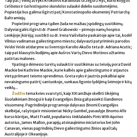
Taip pat į Vilnių atvyks Krokuvos kardinolas Grzegorz Ryś, kurio knygos
Celibatas
ir
Gailestingumo skandalas
sulaukė didelio susidomėjimo.
Popietėje bus galima išgirsti patį Konstatinopolio ekumeninį Patriarchą
Baltramiejų.
Popietinė programa tądien žada ne mažiau įspūdingų susitikimų.
Dalyviai galės išgirsti dr. Pawel Grabowski – pirmojo namų hospiso
Lenkijoje įkūrėją; susitikti su dr. Irena Vaišvilaite paskaitoje apie tai, kodėl
Vilnius vadinamas gailestingumo miestu; dalyvauti patyriminės parodos
Veidai Veide
atidaryme su šventojo Karolio Akučio teta dr. Adriana Acutis;
taip pat klausytis liudijimų apie Aušros Vartų Dievo Motinos užtarimu
patirtas malones.
Ypatingo dėmesio turėtų sulaukti ir susitikimas su teisėjų pora David
Mackie bei Kathrine Mackie, kurie kalbės apie gailestingumo ir atjautos
vietą priimant teismo sprendimus. Greta vyks ir jautrūs pokalbiai apie
nevaisingumo patirtį santuokoje, sunkaus ligonio lydėjimą šeimoje ir kitų
veiklų...
Žodžio
tema kvies svarstyti, kaip XXI amžiuje skelbti tikėjimą
šiuolaikiniam žmogui ir kaip Evangelijos žinia gali pasiekti šiandienos
visuomenę. Pagrindinėje programoje dalyvaus žinomi Evangelijos
skelbėjai, rašytojai ir misionieriai: Nicky Gumbel, pasaulyje žinomo
Alfa
kurso kūrėjas, Matt Fradd, populiarios tinklalaidės
Pints With Aquinas
autorius, James Mallon, parapijų atsinaujinimo iniciatorius bei John
Canavan, vienas pagrindinių Dievo gailestingumo žinios apaštalų
Australijoje ir Okeanijoje.