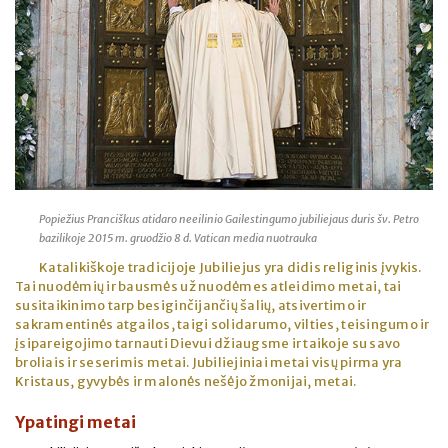
Popiežius Pranciškus atidaro neeilinio Gailestingumo jubiliejaus duris šv. Petro
bazilikoje 2015 m. gruodžio 8 d. Vatican media nuotrauka
Katalikiškoje tradicijoje Jubiliejus yra didis religinis įvykis.
Tai nuodėmių ir bausmės už nuodėmes atleidimo metai, tai
susitaikinimo tarp besiginčijančių šalių, atsivertimo ir
sakramentinės atgailos, taigi solidarumo, vilties, teisingumo ir
įsipareigojimo tarnauti Dievui džiaugsme ir taikoje su savo
broliais ir seserimis metai. Jubiliejiniai metai visų pirma yra
Kristaus, gyvybės ir malonės nešėjo žmonijai, metai.
Ypatingi metai