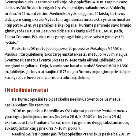
Šventąsias duris Laterano bazilikoje. Šis popiežius 1418 m. tarpininkavo
Lietuvos Didžiosios Kunigaikštytės ir Lenkijos paliauboms su Vokiečių
ordinu. 1421 m. patvirtino Medininkų vyskupiją, parašė laiškų Lietuvos
didžiajam kunigaikščiui Vytautui, ragindamas nutraukti ryšius su husitais.
Taip pat 1421 m. yra parašęs laišką Jogailai, kuriame paminėjo savo kraujo
giminystės saitus su Lietuvos didžiaisiais kunigaikščiais: „Mūsų pačių
šeima Colonna, iš kurios mes gimę pagal kūną, mus saisto giminystės
ryšiais.“
Paskutinis 50 metų Jubiliejų šventė popiežius Mikalojus V 1450 m.
Paulius II tarpjubiliejinį laikotarpį nustatė kas 25 metų, o 1475 m. naujus
Šventuosius metus šventė Sikstas IV. Nuo tada eiliniai Jubiliejai buvo
rengiami reguliariai. Deja, Napoleono karai sutrukdė švęsti 1800 ir 1850
m. Jubiliejus. Jie buvo atnaujinti 1875 m., po Romos prijungimo prie Italijos
karalystės ir buvo švenčiami be tradicinių iškilmių.
(Ne)eiliniai metai
Kai kurie popiežiai taip pat skelbė neeilinius Šventuosius metus,
nesilaikydami šio termino.
2008 m. popiežius Benediktas XVI taip pat paskelbė
Pauliaus metus
–
ypatingus Jubiliejinius metus (birželio 28 d. iki 2009 m. birželio 29 d.),
skirtus apaštalui Pauliui iš Tarso, minint jo gimimo dviejų tūkstantmečių
sukaktį (istorikai ją priskiria 7–10 m. po Kr.).
Neeilinį
Gailestingumo jubiliejų
popiežius Pranciškus paskelbė 2015 m.