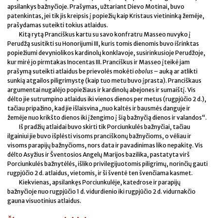
apsilankys bažnyčioje. Prašymas, užtariant Dievo Motinai, buvo
patenkintas, jei tik jis kreipsis į popiežių kaip Kristaus vietininką žemėje,
prašydamas suteikti tokius atlaidus.
Kitą rytą Pranciškus kartu su savo konfratru Masseo nuvyko į
Perudžą susitikti su Honorijumi III, kuris tomis dienomis buvo išrinktas
popiežiumi devyniolikos kardinolų konklavoje, susirinkusioje Perudžoje,
kur mirė jo pirmtakas Inocentas III. Pranciškus ir Masseo įteikė jam
prašymą suteikti atlaidus be prievolės mokėti
obolus
– auką ar atlikti
sunkią atgailos piligrimystę (kaip tuo metu buvo įprasta). Pranciškaus
argumentai nugalėjo popiežiaus ir kardinolų abejones ir sumaištį. Vis
dėlto jie sutrumpino atlaidus iki vienos dienos per metus (rugpjūčio 2 d.),
tačiau pripažino, kad jie išlaisvina „nuo kaltės ir bausmės danguje ir
žemėje nuo krikšto dienos iki įžengimo į šią bažnyčią dienos ir valandos“.
Iš pradžių atlaidai buvo skirti tik Porciunkulės bažnyčiai, tačiau
ilgainiui jie buvo išplėsti visoms pranciškonų bažnyčioms, o vėliau ir
visoms parapijų bažnyčioms, nors data ir pavadinimas liko nepakitę. Vis
dėlto Asyžius ir Šventosios Angelų Marijos bazilika, pastatyta virš
Porciunkulės bažnytėlės, išliko privilegijuotomis piligrimų, norinčių gauti
rugpjūčio 2 d. atlaidus, vietomis, ir ši šventė ten švenčiama kasmet.
Kiekvienas, apsilankęs Porciunkulėje, katedrose ir parapijų
bažnyčioje nuo rugpjūčio 1 d. vidurdienio iki rugpjūčio 2 d. vidurnakčio
gauna visuotinius atlaidus.