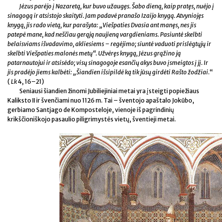
Jėzus parėjo į Nazaretą, kur buvo užaugęs. Šabo dieną, kaip pratęs, nuėjo į
sinagogą ir atsistojo skaityti. Jam padavė pranašo Izaijo knygą. Atvyniojęs
knygą, jis rado vietą, kur parašyta: „Viešpaties Dvasia ant manęs, nes jis
patepė mane, kad neščiau gerąją naujieną vargdieniams. Pasiuntė skelbti
belaisviams išvadavimo, akliesiems
– regėjimo; siuntė vaduoti prislėgtųjų ir
skelbti Viešpaties malonės metų“. Užvėręs knygą, Jėzus grąžino ją
patarnautojui ir atsisėdo; visų sinagogoje esančių akys buvo įsmeigtos į jį. Ir
jis pradėjo jiems kalbėti: „Šiandien išsipildė ką tik jūsų girdėti Rašto žodžiai
.“
(
Lk
4, 16–21)
Seniausi šiandien žinomi Jubiliejiniai metai yra įsteigti popiežiaus
Kaliksto II ir švenčiami nuo 1126 m. Tai – šventojo apaštalo Jokūbo,
gerbiamo Santjago de Komposteloje, vienoje iš pagrindinių
krikščioniškojo pasaulio piligrimystės vietų, šventieji metai.