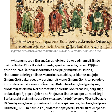
Piligrimai atvyksta į Romą. Miniatiūra iš Giovanni Sercambi Kronikos, XVI a.
Įvykis, numatęs ir išpranašavęs Jubiliejų, buvo vadinamieji Šimto
metų atlaidai. XII–XIII a. dokumentų apie tai nerasta, tačiau 1299 m.
gruodžio 24 d. šaltiniai informuoja apie piligrimų minias, kurios,
žinodamos apie legendinius visuotinius atlaidus, teikiamus naujojo
šimtmečio išvakarėse, t. y. pereinant iš vieno šimtmečio į kitą, pajudėjo
Romos link iki pat senosios Šventojo Petro bazilikos, kad gautų visų
nuodėmių atleidimą. Nei tuometinis popiežius Bonifacas VIII, nei jį supę
prelatai apie šį paprotį nieko nežinojo. Kardinolas Jacopo Caetani degli
Stefaneschi atsiminimuose
De centesimo sive Jubileo anno liber
kalba apie
107 metų vyrą, kuris, popiežiaus Bonifaco apklaustas, tvirtino, kad prieš
100 metų, 1200 m. sausio 1 d., būdamas septynerių, kartu su tėvu ėjo pas