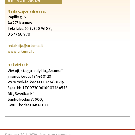
KONTAKTAI
Redakcijos adresas:
Papilio g. 5
44275 Kaunas
Tel./faks. (0 37) 20 96 83,
0 677 60 970
redakcija@artuma.lt
www.artuma.lt
Rekvizitai:
Viešoji įstaiga leidykla „Artuma“
Įmonės kodas 134460120
PVM mokėt. kodas LT344601219
Sąsk. Nr. LT097300010002264553
AB „Swedbank“
Banko kodas 73000,
SWIFT kodas HABALT22