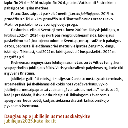
lapkričio 29 d. – 2016 m. lapkričio 20 d., minint Vatikano II Susirinkimo
pabaigos 50-ąsias metines.
Pranciškus taip pat paskelbė neeilinį
Loreto jubiliejų
nuo 2019 m.
gruodžio 8 d. iki 2021 m. gruodžio 10 d. šimtmečio nuo Loreto Dievo
Motinos paskelbimo aviatorių globėja proga.
Paskutiniai eiliniai Šventieji metai buvo 2000 m. Didysis jubiliejus, o
kiti bus 2025 m. 2024-ieji skirti pasirengti Jubiliejui malda. Jubiliejaus
paskelbimo bulė, kurioje nurodomos Šventųjų metų pradžios ir pabaigos
datos, paprastai išleidžiama prieš metus Viešpaties Žengimo į dangų
iškilmėje. Tikimasi, kad 2025 m. Jubiliejaus bulė bus paskelbta 2024 m.
gegužės 9 d.
Kiekvienas renginys šiais Jubiliejiniais metais turės Vilties temą, kuri
yra pagrindinis Jubiliejaus šūkis. Viltis yra kasdienis palydovas tų, kurie tiki
ir gyvena Kristumi.
Jubiliejus gali būti eilinis, jei susijęs su iš anksto nustatytais terminais,
arba neeilinis, jei skelbiamas dėl kokio nors ypač svarbaus įvykio.
Jubiliejiniai metai paprastai vadinami „šventaisiais metais“ ne tik todėl,
kad jie prasideda, išsiskleidžia ir baigiasi iškilmingomis šventomis
apeigomis, bet ir todėl, kad jais siekiama skatinti krikščioniškojo
gyvenimo šventumą.
Daugiau apie Jubiliejinius metus skaitykite
jubiliejus2025.katalikai.lt