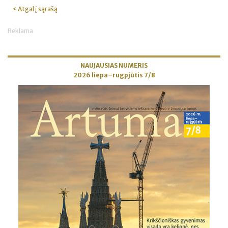
< Atgal į sąrašą
Reklama
NAUJAUSIAS NUMERIS
2026 liepa–rugpjūtis 7/8