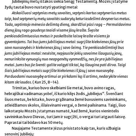
Jubiliejinių metų ištakos siekia Senąjį Testamentą. Mozės įstatyme
žydų tautai buvo nustatyti ypatingi metai:
Atskaičiuosi septynias metų savaites, septynis kartus septynerius metus
taip, kad septynerių metų savaitės sudarytų keturiasdešimt devynerius metus.
Tada, septintojo mėnesio dešimtą dieną, skardžiai pūsi ragą
– Permaldavimo
dieną jūsų rago gaudesys teaidi visame jūsų krašte. Švęsite
penkiasdešimtuosius metus ir paskelbsite laisvę krašte visiems jo
gyventojams. Tai bus jums jubiliejaus metai: sugrįšite kiekvienas jūsų prie
savo nuosavybės ir kiekvienas jūsų į savo šeimą. Tie penkiasdešimtieji bus
jums jubiliejaus metai: nesėsite, nepjausite jokių savaime išaugusių javų,
nenurinksite vynuogių nuo neapgenėtų vynmedžių, nes jie yra jubiliejaus
metai. Jums bus jie šventi: galite valgyti tik tai, ką išaugina pati dirva. Taigi
šiais jubiliejaus metais sugrįšite kiekvienas iš jūsų į savo nuosavybę.
Parduodami nuosavybę artimui ar pirkdami ką iš artimo, nedarykite vienas
kitam skriaudos.
(
Kun
25, 8–14).
Trimitas, kuriuo buvo skelbiami šie metai, buvo avino ragas,
hebrajiškai vadinamas
yobel
, iš kurio kilęs žodis „jubiliejus“. Švenčiant
šiuos metus, be kita ko, buvo grąžinama žemė buvusiems savininkams,
atleidžiamos skolos, išlaisvinami vergai, o žemė pailsinama. Taigi, šiuo
laikotarpiu Mozės įstatymas numatė, kad žemė, kurios vienintelis
savininkas buvo Dievas, turi Jam ir sugrįžti, o vergai turi atgauti laisvę.
Paprastai tai būdavo kas 50 metų.
Naujajame Testamente Jėzus prisistato kaip tas, kuris užbaigia
senovinį Jubiliejų: