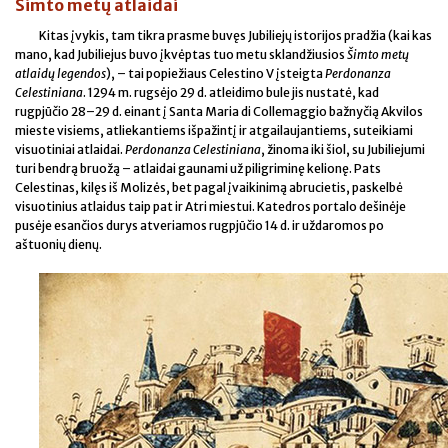
Šimto metų atlaidai
Kitas įvykis, tam tikra prasme buvęs Jubiliejų istorijos pradžia (kai kas
mano, kad Jubiliejus buvo įkvėptas tuo metu sklandžiusios
Šimto metų
atlaidų legendos
), – tai popiežiaus Celestino V įsteigta
Perdonanza
Celestiniana
. 1294 m. rugsėjo 29 d. atleidimo bule jis nustatė, kad
rugpjūčio 28–29 d. einant į Santa Maria di Collemaggio bažnyčią Akvilos
mieste visiems, atliekantiems išpažintį ir atgailaujantiems, suteikiami
visuotiniai atlaidai.
Perdonanza Celestiniana
, žinoma iki šiol, su Jubiliejumi
turi bendrą bruožą – atlaidai gaunami už piligriminę kelionę. Pats
Celestinas, kilęs iš Molizės, bet pagal įvaikinimą abrucietis, paskelbė
visuotinius atlaidus taip pat ir Atri miestui. Katedros portalo dešinėje
pusėje esančios durys atveriamos rugpjūčio 14 d. ir uždaromos po
aštuonių dienų.