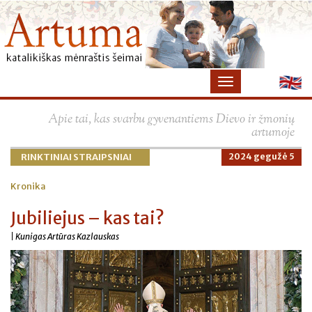
Apie tai, kas svarbu gyvenantiems Dievo ir žmonių
artumoje
RINKTINIAI STRAIPSNIAI
2024 gegužė 5
Kronika
Jubiliejus – kas tai?
| Kunigas Artūras Kazlauskas