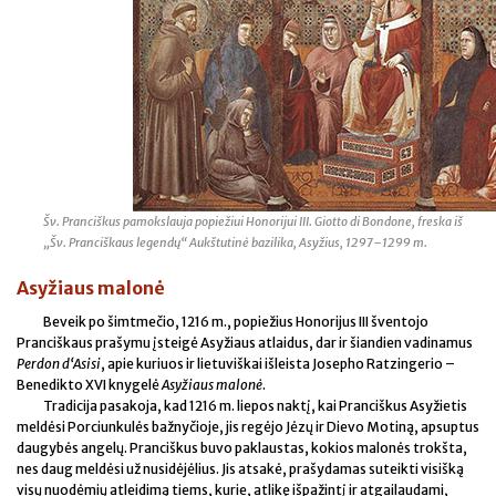
Šv. Pranciškus pamokslauja popiežiui Honorijui III. Giotto di Bondone, freska iš
„Šv. Pranciškaus legendų“ Aukštutinė bazilika, Asyžius, 1297–1299 m.
Asyžiaus malonė
Beveik po šimtmečio, 1216 m., popiežius Honorijus III šventojo
Pranciškaus prašymu įsteigė Asyžiaus atlaidus, dar ir šiandien vadinamus
Perdon d‘Asisi
, apie kuriuos ir lietuviškai išleista Josepho Ratzingerio –
Benedikto XVI knygelė
Asyžiaus malonė
.
Tradicija pasakoja, kad 1216 m. liepos naktį, kai Pranciškus Asyžietis
meldėsi Porciunkulės bažnyčioje, jis regėjo Jėzų ir Dievo Motiną, apsuptus
daugybės angelų. Pranciškus buvo paklaustas, kokios malonės trokšta,
nes daug meldėsi už nusidėjėlius. Jis atsakė, prašydamas suteikti visišką
visų nuodėmių atleidimą tiems, kurie, atlikę išpažintį ir atgailaudami,