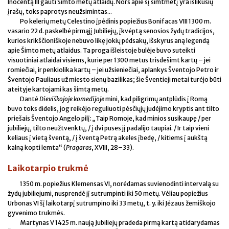
Inocentą III gauti Šimto metų atlaidų. Nors apie šį šimtmetį yra išlikusių
įrašų, toks paprotys neužsimintas...
Po kelerių metų Celestino įpėdinis popiežius Bonifacas VIII 1300 m.
vasario 22 d. paskelbė pirmąjį Jubiliejų, įkvėptą senosios žydų tradicijos,
kurios krikščioniškoje nebuvo likę jokių pėdsakų, išskyrus aną legendą
apie Šimto metų atlaidus. Ta proga išleistoje bulėje buvo suteikti
visuotiniai atlaidai visiems, kurie per 1300 metus trisdešimt kartų – jei
romiečiai, ir penkiolika kartų – jei užsieniečiai, aplankys Šventojo Petro ir
Šventojo Pauliaus už miesto sienų bazilikas; šie Šventieji metai turėjo būti
ateityje kartojami kas šimtą metų.
Dantė
Dieviškojoje komedijoje
mini, kad piligrimų antplūdis į Romą
buvo toks didelis, jog reikėjo reguliuoti pėsčiųjų judėjimo kryptis ant tilto
priešais Šventojo Angelo pilį: „Taip Romoje, kad minios susikaupę / per
jubiliejų, tilto neužtvenktų, / į dvi puses jį padalijo taupiai. / Ir taip vieni
keliaus į vietą šventą, / į šventą Petrą akeles įbedę, / kitiems į aukštą
kalną kopti lemta“ (
Pragaras
, XVIII, 28–33).
Laikotarpio trukmė
1350 m. popiežius Klemensas VI, norėdamas suvienodinti intervalą su
žydų jubiliejumi, nusprendė jį sutrumpinti iki 50 metų. Vėliau popiežius
Urbonas VI šį laikotarpį sutrumpino iki 33 metų, t. y. iki Jėzaus žemiškojo
gyvenimo trukmės.
Martynas V 1425 m. naują Jubiliejų pradeda pirmą kartą atidarydamas