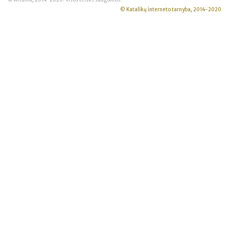
© Artuma, 2014-2020. Visos teisės saugomos.
© Katalikų interneto tarnyba, 2014-2020