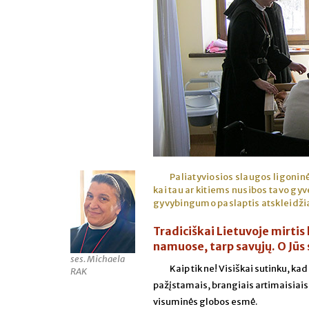
Paliatyviosios slaugos ligoninė
kai tau ar kitiems nusibos tavo gy
gyvybingumo paslaptis atskleidžia
Tradiciškai Lietuvoje mirtis
namuose, tarp savųjų. O Jūs 
ses. Michaela
Kaip tik ne! Visiškai sutinku, k
RAK
pažįstamais, brangiais artimaisiais, 
visuminės globos esmė.