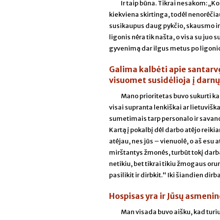
Ir taip būna. Tikrai nesakom: „K
kiekviena skirtinga, todėl nenorėčiau
susikaupus daug pykčio, skausmo ir
ligonis nėra tik našta, o visa su juo 
gyvenimą dar ilgus metus po ligonio
Galima kalbėti apie santarvę
visuomet susidėlioja į darnų
Mano prioritetas buvo sukurti ka
visai supranta lenkiškai ar lietuvišk
sumetimais tarp personalo ir savanori
Kartą į pokalbį dėl darbo atėjo reikia
atėjau, nes jūs – vienuolė, o aš esu a
mirštantys žmonės, turbūt tokį darbą r
netikiu, bet tikrai tikiu žmogaus oru
pasilikit ir dirbkit.“ Iki šiandien dir
Hospisas yra ir Jūsų asmeninė
Man visada buvo aišku, kad turiu