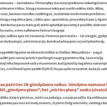
ir namuose – nemokama. Pirmenybę į stacionarą teikiame onkologiniam
riimame ir kitus. Slauga namuose tokia pat svarbi veiklos dalis. Mūsų
e tuos, kuriems nereikia sudėtingos, nuolatinės medicininės priežiūros. 
auga negalima (pvz., reikia spec. aparatūros, procedūrų ir pan.), ligoni
 kuriuo paros metu gali ateiti aplankyti pacientų ir pasilikti, kiek nori.
rįžta namo, o mes talkiname šeimai slaugoje.
ai, talkina apie 60 savanorių. Pastovus personalas – tai slaugės, gydyt
niai darbuotojai, administracija. Bendradarbiaujam su įvairių konfesijų
pagelbėti ligoniui ne tik mediciniškai ar fiziškai. Mūsų tikslas – pagal
padėti jam ramiai prieiti ir peržengti naujo gyvenimo ribą. Savo misiją
tieji nėra beprasmė našta visuomenei, kad jų kančių negalima sutrumpi
, o mirštančiajam padėti išeiti iš šio pasaulio ne tuomet, kada jis sak
rėjau patirties tik gimdydama vaikus. Gimdymo namuose
dėl „gimdymo plano“; bet „mirties planą“ sunku įsivaizdu
ška. Kaip ir gimimas, mirtis ne pabaiga, o nauja pradžia. Ką reiškia pa
ą pateko pas mus 40 metų moteris, iš pirmo žvilgsnio tvirto, valdingo bū