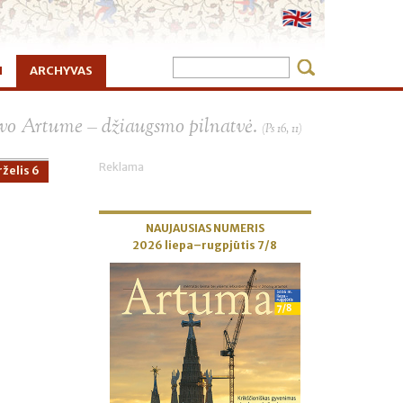
I
ARCHYVAS
×
vo Artume – džiaugsmo pilnatvė.
(Ps 16, 11)
Reklama
rželis 6
NAUJAUSIAS NUMERIS
2026 liepa–rugpjūtis 7/8