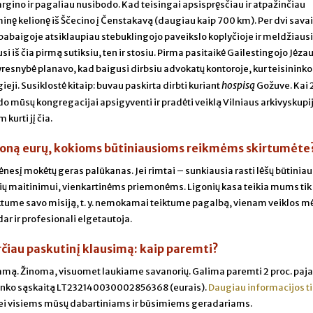
rgino ir pagaliau nusibodo. Kad teisingai apsispręsčiau ir atpažinčiau
riminę kelionę iš Ščecino į Čenstakavą (daugiau kaip 700 km). Per dvi sava
 pabaigoje atsiklaupiau stebuklingojo paveikslo koplyčioje ir meldžiausi
usi iš čia pirmą sutiksiu, ten ir stosiu. Pirma pasitaikė Gailestingojo Jėza
vyresnybė planavo, kad baigusi dirbsiu advokatų kontoroje, kur teisininko
hospisą
ji. Susiklostė kitaip: buvau paskirta dirbti kuriant
Gožuve. Kai 
o mūsų kongregacijai apsigyventi ir pradėti veiklą Vilniaus arkivyskupi
kurti jį čia.
ijoną eurų, kokioms būtiniausioms reikmėms skirtumėte
nesį mokėtų geras palūkanas. Jei rimtai – sunkiausia rasti lėšų būtini
ių maitinimui, vienkartinėms priemonėms. Ligonių kasa teikia mums tik 
ktume savo misiją, t. y. nemokamai teiktume pagalbą, vienam veiklos m
 dar ir profesionali elgetautoja.
čiau paskutinį klausimą: kaip paremti?
ramą. Žinoma, visuomet laukiame savanorių. Galima paremti 2 proc. pa
banko sąskaitą LT232140030002856368 (eurais).
Daugiau informacijos t
ei visiems mūsų dabartiniams ir būsimiems geradariams.