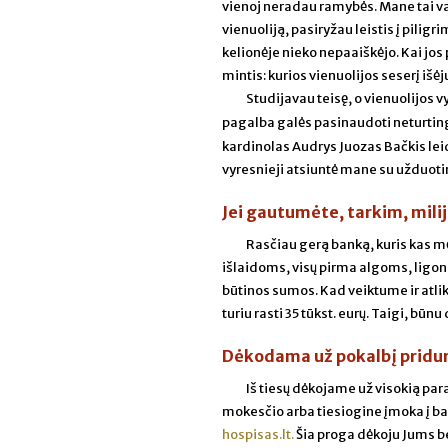
vienoj neradau ramybės. Mane tai va
vienuoliją, pasiryžau leistis į pilig
kelionėje nieko nepaaiškėjo. Kai jos
mintis: kurios vienuolijos seserį išėj
Studijavau teisę, o vienuolijos 
pagalba galės pasinaudoti neturtingie
kardinolas Audrys Juozas Bačkis leid
vyresnieji atsiuntė mane su užduotim 
Jei gautumėte, tarkim, mil
Rasčiau gerą banką, kuris kas mė
išlaidoms, visų pirma algoms, ligon
būtinos sumos. Kad veiktume ir atli
turiu rasti 35 tūkst. eurų. Taigi, būnu
Dėkodama už pokalbį pridur
Iš tiesų dėkojame už visokią pa
mokesčio arba tiesiogine įmoka į 
hospisas.lt.
Šia proga dėkoju Jums b