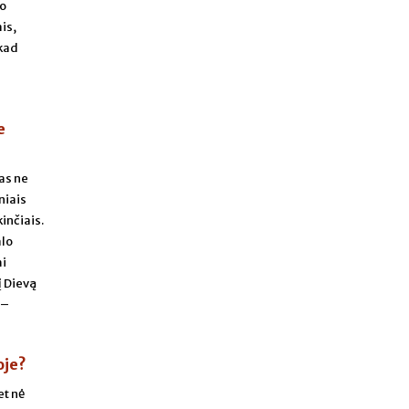
 o
ais,
 kad
e
jas ne
niais
inčiais.
alo
mi
į Dievą
 –
oje?
et nė