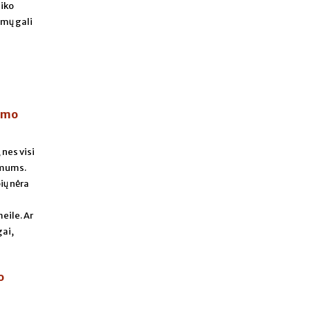
aiko
smų gali
gymo
nes visi
ė mums.
ių nėra
eile. Ar
gai,
o