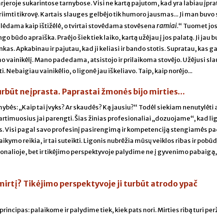
jeroje sukarintose tarnybose. Visi ne kartą pajutom, kad yra labiau įpra
priimti tikrovę. Kartais slauges gelbėjo tik humoro jausmas... Ji man buvo 
ramiai
gulėdama kaip ištižėlė, o tvirtai stovėdama stovėsena
.“ Tuomet jo
būdo apraiška. Praėjo šiek tiek laiko, kartą užėjau į jos palatą. Ji jau 
kas. Apkabinau ir pajutau, kad ji keliasi ir bando stotis. Supratau, kas gal
 vainikėlį. Mano padedama, atsistojo ir prilaikoma stovėjo. Užėjusi sla
i. Nebaigiau vainikėlio, o ligonė jau iškeliavo. Taip, kaip norėjo...
turbūt neįprasta. Paprastai žmonės bijo mirties...
mybės: „Kaip tai įvyks? Ar skaudės? Ką jausiu?“ Todėl siekiam nenutylėti 
 artimuosius jai parengti. Šias žinias profesionaliai „dozuojame“, kad li
tas. Visi pagal savo profesinį pasirengimą ir kompetenciją stengiamės pa
laikymo reikia, ir tai suteikti. Ligonis nubrėžia mūsų veiklos ribas ir pobūdį
ionalioje, bet ir tikėjimo perspektyvoje palydime ne į gyvenimo pabaigą, 
mirtį? Tikėjimo perspektyvoje ji turbūt atrodo ypač
 principas: palaikome ir palydime tiek, kiek pats nori. Mirties ribą turi pe