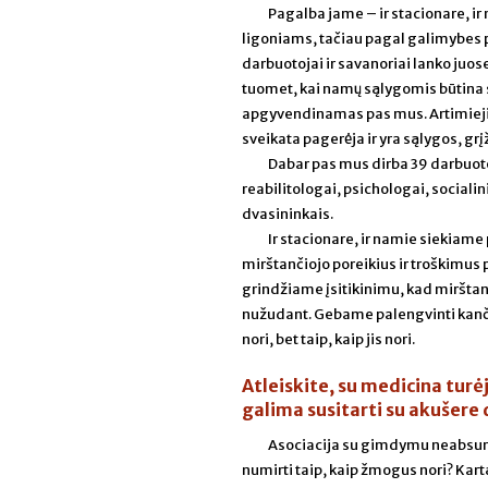
Pagalba jame – ir stacionare, 
ligoniams, tačiau pagal galimybes p
darbuotojai ir savanoriai lanko juos
tuomet, kai namų sąlygomis būtina sl
apgyvendinamas pas mus. Artimieji bet
sveikata pagerėja ir yra sąlygos, g
Dabar pas mus dirba 39 darbuotoj
reabilitologai, psichologai, sociali
dvasininkais.
Ir stacionare, ir namie siekiame 
mirštančiojo poreikius ir troškimus 
grindžiame įsitikinimu, kad mirštan
nužudant. Gebame palengvinti kančias
nori, bet taip, kaip jis nori.
Atleiskite, su medicina tu
galima susitarti su akušere 
Asociacija su gimdymu neabsurdi
numirti taip, kaip žmogus nori? Kart