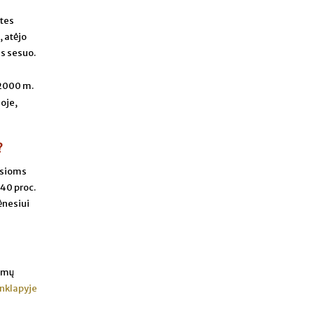
ites
, atėjo
us sesuo.
2000 m.
joje,
?
ausioms
40 proc.
ėnesiui
jamų
inklapyje