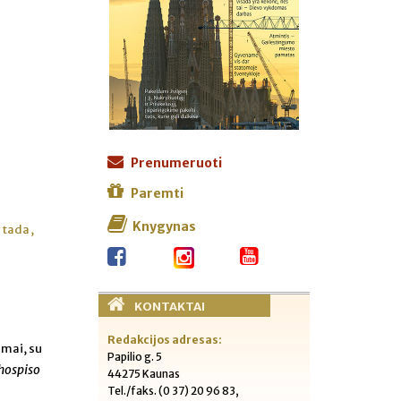
Prenumeruoti
Paremti
Knygynas
 tada,
KONTAKTAI
Redakcijos adresas:
amai, su
Papilio g. 5
hospiso
44275 Kaunas
Tel./faks. (0 37) 20 96 83,