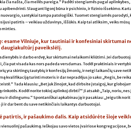
okia čia našta, čia meilės pareiga.“ Padėti stengiamės pagal aplinkybes,
 apibendrinti. Slaugant ligonį būna ir psichinio, ir fizinio išsekimo. Kart
 nuovargio, santykiai tampa patologiški. Tuomet stengiamės parodyti,
susijusi patirtis – veikiau uždavinys, iššūkis. Kaip tai atliksim, veiks mūsų
 mirties.
: esame Vilniuje, kur tautiniai ir konfesiniai skirtumai n
 daugiakultūrį paveikslėlį.
sdienybės ir darbo erdvę, kur skirtumai nelaikomi kliūtimi. Jei darbuoto
ai, čia pat visada kas nors padeda versdamas. Todėl praktiniais ir vertybi
ų yra skirtingų tautybių ir konfesijų žmonių, ir netgi laikančių save netik
mą kvalifikaciją turinti moteris ir dar nepradėjus jo sako: „Regis, be reik
teistė.“ Tada klausiu: „Bet juk žinojot, kad dirbsite įstaigoj, kur globoja
inkotės. Kodėl norite tokioj aplinkoj dirbti?“ Ji atsakė: „Taip, noriu, nes 
mu ir didingumu.“ Spontaniškai apkabinau ją ir pasakiau: „Jeigu tik norit
ba ji ir dar bent du save netikinčiais laikantys darbuotojai.
 patirtis, ir pašaukimo dalis. Kaip atsidūrėte šioje veikl
 vienuolinį pašaukimą. Ieškojau savo vietos įvairiose kongregacijose, b