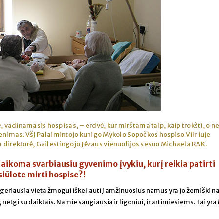
, vadinamasis hospisas, – erdvė, kur mirštama taip, kaip trokšti, o ne
venimas. VšĮ Palaimintojo kunigo Mykolo Sopočkos hospiso Vilniuje
 direktorė, Gailestingojo Jėzaus vienuolijos sesuo Michaela RAK.
 laikoma svarbiausiu gyvenimo įvykiu, kurį reikia patirti
siūlote mirti hospise?!
ad geriausia vieta žmogui iškeliauti į amžinuosius namus yra jo žemiški n
netgi su daiktais. Namie saugiausia ir ligoniui, ir artimiesiems. Tai yra