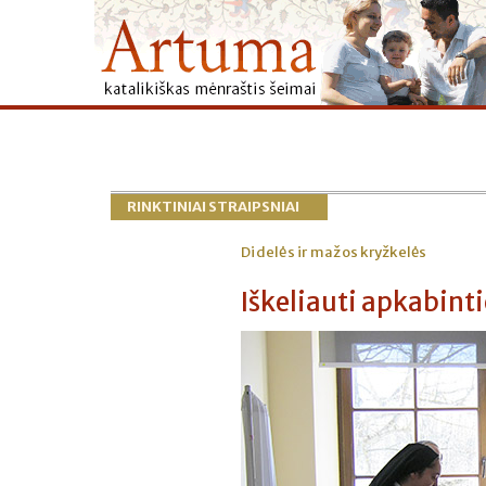
RINKTINIAI STRAIPSNIAI
Didelės ir mažos kryžkelės
Iškeliauti apkabint