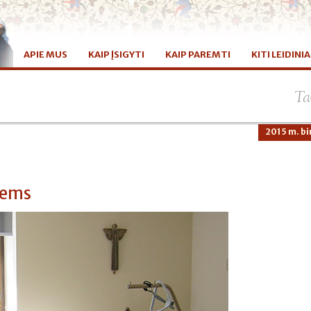
APIE MUS
KAIP ĮSIGYTI
KAIP PAREMTI
KITI LEIDINIA
Ta
2015 m. bi
iems