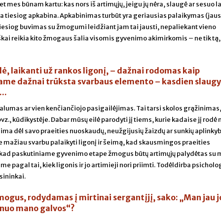
 bet mes būnam kartu: kas nors iš artimųjų, jeigu jų nėra, slaugė ar sesuo l
a tiesiog apkabina. Apkabinimas turbūt yra geriausias palaikymas (jau
o tiesiog buvimas su žmogumi leidžiant jam tai jausti, nepaliekant vieno
ai reikia kito žmogaus šalia visomis gyvenimo akimirkomis – ne tik tą,
lė, laikanti už rankos ligonį, – dažnai rodomas kaip
 Jame dažnai trūksta svarbaus elemento – kasdien slau
..
umas ar vien kenčiančiojo pasigailėjimas. Tai tarsi skolos grąžinimas, 
., kūdikystėje. Dabar mūsų eilė parodyti jį tiems, kurie kadaise jį rod
ima dėl savo praeities nuoskaudų, neužgijusių žaizdų ar sunkių aplinkyb
mažiau svarbu palaikyti ligonį ir šeimą, kad skausmingos praeities
os, kad paskutiniame gyvenimo etape žmogus būtų artimųjų palydėtas su m
pagal tai, kiek ligonis ir jo artimieji nori priimti. Todėldirba psicholo
sininkai.
mogus, rodydamas į mirtinai sergantįjį, sako: „Man jau j
į nuo mano galvos“?