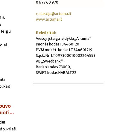
0 677 60 970
s
redakcija@artuma.lt
Tik
www.artuma.lt
s
 Jeigu
Rekvizitai:
Viešoji įstaiga leidykla „Artuma“
Įmonės kodas 134460120
ojai,
PVM mokėt. kodas LT344601219
Sąsk. Nr. LT097300010002264553
AB „Swedbank“
Banko kodas 73000,
SWIFT kodas HABALT22
nti
o, kad
 buvo
oti...
dėti
do. Prieš