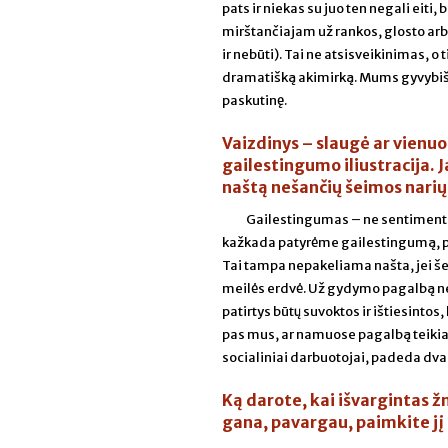
pats ir niekas su juo ten negali eiti,
mirštančiajam už rankos, glosto arb
ir nebūti). Tai ne atsisveikinimas, 
dramatišką akimirką. Mums gyvybišk
paskutinę.
Vaizdinys – slaugė ar vienuo
gailestingumo iliustracija.
naštą nešančių šeimos narių.
Gailestingumas – ne sentimental
kažkada patyrėme gailestingumą, pvz
Tai tampa nepakeliama našta, jei še
meilės erdvė. Už gydymo pagalbą ne 
patirtys būtų suvoktos ir ištiesint
pas mus, ar namuose pagalbą teikiame 
socialiniai darbuotojai, padeda dva
Ką darote, kai išvargintas ž
gana, pavargau, paimkite j