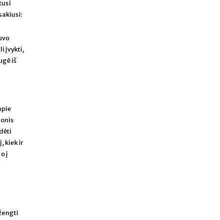
tusi
sakiusi:
s
buvo
i įvykti,
ugė iš
apie
gonis
dėti
, kiek ir
o į
ržengti