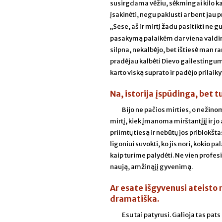
susirgdama vėžiu, sėkmingai kilo kar
įsakinėti, negu paklusti ar bent jau 
„Sese, aš ir mirtį žadu pasitikti ne 
pasakymą palaikėm dar viena valdingo 
silpna, nekalbėjo, bet ištiesė man ran
pradėjau kalbėti Dievo gailestingumo
karto viską suprato ir padėjo prilaikyt
Na, istorija įspūdinga, bet 
Bijo ne pačios mirties, o nežino
mirtį, kiek įmanoma mirštantįjį ir jo
priimtų tiesą ir nebūtų jos priblokš
ligoniui suvokti, ko jis nori, kokio pa
kaip turime palydėti. Ne vien profes
naują, amžinąjį gyvenimą.
Ar esate išgyvenusi ateisto 
dramatiška.
Esu tai patyrusi. Galioja tas pats