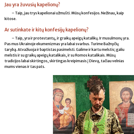
Jau yra žuvusių kapelionų?
– Taip, jau trys kapelionai užmušti. Mūsų konfesijos. Nežinau, kaip
kitose.
Ar sutinkate ir kitų konfesijų kapelionų?
– Taip, yra ir protestantų, ir graikų apeigų katalikų. Ir musulmonų yra.
Pas mus Ukrainoje ekumenizmas yra labai svarbus. Turime Bažnyčių
tarybą. Atvažiuoja ir baptistas pasimelsti. Galime ir kartu melstis; galiu
melstis ir su graikų apeigų katalikais, ir su Romos katalikais. Mūsų
tradicijos labai skirtingos, skirtingas kreipimasis į Dievą, tačiau velnias
mums vienas ir tas pats.