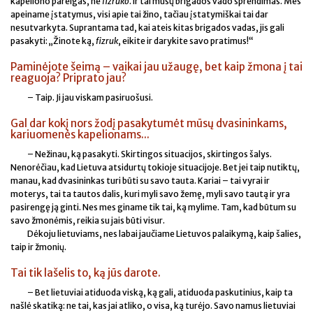
kapeliono pareigas, ne
fizruko
. Ir tai mūsų brigados vado sprendimas. Mes
apeiname įstatymus, visi apie tai žino, tačiau įstatymiškai tai dar
nesutvarkyta. Suprantama tad, kai ateis kitas brigados vadas, jis gali
pasakyti: „Žinote ką,
fizruk
, eikite ir darykite savo pratimus!“
Paminėjote šeimą – vaikai jau užaugę, bet kaip žmona į tai
reaguoja? Priprato jau?
– Taip. Ji jau viskam pasiruošusi.
Gal dar kokį nors žodį pasakytumėt mūsų dvasininkams,
kariuomenės kapelionams...
– Nežinau, ką pasakyti. Skirtingos situacijos, skirtingos šalys.
Nenorėčiau, kad Lietuva atsidurtų tokioje situacijoje. Bet jei taip nutiktų,
manau, kad dvasininkas turi būti su savo tauta. Kariai – tai vyrai ir
moterys, tai ta tautos dalis, kuri myli savo žemę, myli savo tautą ir yra
pasirengę ją ginti. Nes mes giname tik tai, ką mylime. Tam, kad būtum su
savo žmonėmis, reikia su jais būti visur.
Dėkoju lietuviams, nes labai jaučiame Lietuvos palaikymą, kaip šalies,
taip ir žmonių.
Tai tik lašelis to, ką jūs darote.
– Bet lietuviai atiduoda viską, ką gali, atiduoda paskutinius, kaip ta
našlė skatiką: ne tai, kas jai atliko, o visa, ką turėjo. Savo namus lietuviai