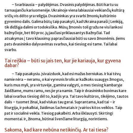
– Svarbiausia – palydėjimas. Dvasinis palydėjimas. Būti kartu su
tarnaujančiu kariuomenėje. Ukrainoje viena labiausiai veikiančių kultūrą
sričių vis dėlto yra religija. Dvasininkas yra svarbi žmonių kultūrinio
gyvenimo dalis. Galima būtų taip pasakyti, kad Ukraina panaši į Lenkiją,
tik didžiąja dalimi ortodoksiška. Mūsų žmonės toli gražu ne visi lankosi
bažnyčioje, bet 80 proc. jų jaučiasi priklausantys Bažnyčiai. Tad
atsakymas į tavo klausimą: paprasčiausiai būti su savo žmonėmis. Jiems
pats dvasininko dalyvavimas svarbus, kai tiesiog esi tame. Tai labai
svarbu.
Tai reiškia – būti su jais ten, kur jie kariauja, kur gyvena
dabar?
– Taip pasakysiu. Įsivaizduok, kad esi mažas berniukas. Ir kai tėvų
namie nėra – neramu, o kai vyresnis brolis ar kažkoks suaugęs žmogus,
kuris mus myli, yra virtuvėje, gamina valgyti, o mes tiesiog kambaryje
žaidžiame, mums ramu, nes jie yra namie. Taip ir dvasininko buvimas kare
labai svarbus tiesiog dėl to, kad jis yra. Tai tavo kultūros, tikėjimo, tautos
dalis – tuomet žinai, kad viskas tau gerai. Suprantama, kad tai – ir
liturgija, ir pokalbiai, žaidimas šachmatais ir įvairios kitos veiklos. Taip
pat ir socialinė veikla. Tiesiog pakalbėti. Arba išklausyti. Skirtingi
momentai. Ir, žinoma, būtinai švenčiame liturgiją, norintiems.
Sakoma, kad kare nebūna netikinčių. Ar tai tiesa?