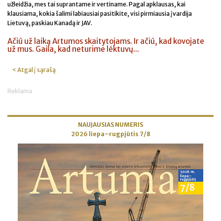
užleidžia, mes tai suprantame ir vertiname. Pagal apklausas, kai
klausiama, kokia šalimi labiausiai pasitikite, visi pirmiausia įvardija
Lietuvą, paskiau Kanadą ir JAV.
Ačiū už laiką Artumos skaitytojams. Ir ačiū, kad kovojate
už mus. Gaila, kad neturime lėktuvų...
< Atgal į sąrašą
Reklama
NAUJAUSIAS NUMERIS
2026 liepa–rugpjūtis 7/8