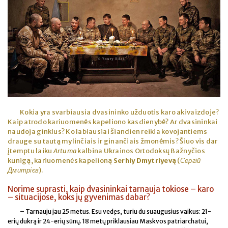
Kokia yra svarbiausia dvasininko užduotis karo akivaizdoje?
Kaip atrodo kariuomenės kapeliono kasdienybė? Ar dvasininkai
naudoja ginklus? Ko labiausiai šiandien reikia kovojantiems
drauge su tautą mylinčiais ir ginančiais žmonėmis? Šiuo vis dar
įtemptu laiku
Artuma
kalbina Ukrainos Ortodoksų Bažnyčios
kunigą, kariuomenės kapelioną
Serhiy Dmytriyevą
(
Сергій
Дмитрієв
).
Norime suprasti, kaip dvasininkai tarnauja tokiose – karo
– situacijose, koks jų gyvenimas dabar?
– Tarnauju jau 25 metus. Esu vedęs, turiu du suaugusius vaikus: 21-
erių dukrą ir 24-erių sūnų. 18 metų priklausiau Maskvos patriarchatui,