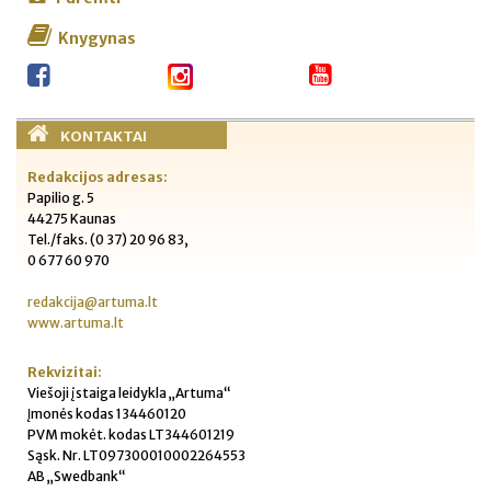
Knygynas
KONTAKTAI
Redakcijos adresas:
Papilio g. 5
44275 Kaunas
Tel./faks. (0 37) 20 96 83,
0 677 60 970
redakcija@artuma.lt
www.artuma.lt
Rekvizitai:
Viešoji įstaiga leidykla „Artuma“
Įmonės kodas 134460120
PVM mokėt. kodas LT344601219
Sąsk. Nr. LT097300010002264553
AB „Swedbank“