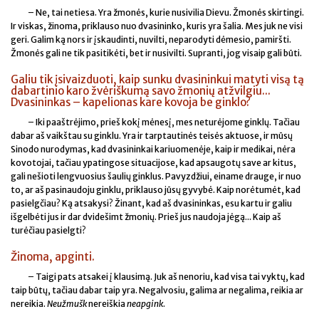
– Ne, tai netiesa. Yra žmonės, kurie nusivilia Dievu. Žmonės skirtingi.
Ir viskas, žinoma, priklauso nuo dvasininko, kuris yra šalia. Mes juk ne visi
geri. Galim ką nors ir įskaudinti, nuvilti, neparodyti dėmesio, pamiršti.
Žmonės gali ne tik pasitikėti, bet ir nusivilti. Supranti, jog visaip gali būti.
Galiu tik įsivaizduoti, kaip sunku dvasininkui matyti visą tą
dabartinio karo žvėriškumą savo žmonių atžvilgiu...
Dvasininkas – kapelionas kare kovoja be ginklo?
– Iki paaštrėjimo, prieš kokį mėnesį, mes neturėjome ginklų. Tačiau
dabar aš vaikštau su ginklu. Yra ir tarptautinės teisės aktuose, ir mūsų
Sinodo nurodymas, kad dvasininkai kariuomenėje, kaip ir medikai, nėra
kovotojai, tačiau ypatingose situacijose, kad apsaugotų save ar kitus,
gali nešioti lengvuosius šaulių ginklus. Pavyzdžiui, einame drauge, ir nuo
to, ar aš pasinaudoju ginklu, priklauso jūsų gyvybė. Kaip norėtumėt, kad
pasielgčiau? Ką atsakysi? Žinant, kad aš dvasininkas, esu kartu ir galiu
išgelbėti jus ir dar dvidešimt žmonių. Prieš jus naudoja jėgą... Kaip aš
turėčiau pasielgti?
Žinoma, apginti.
– Taigi pats atsakei į klausimą. Juk aš nenoriu, kad visa tai vyktų, kad
taip būtų, tačiau dabar taip yra. Negalvosiu, galima ar negalima, reikia ar
nereikia.
Neužmušk
nereiškia
neapgink
.