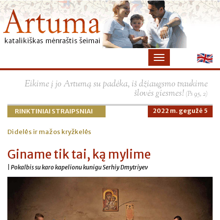
Eikime į jo Artumą su padėka, iš džiaugsmo traukime
šlovės giesmes!
(Ps 95, 2)
RINKTINIAI STRAIPSNIAI
2022 m. gegužė 5
Didelės ir mažos kryžkelės
Giname tik tai, ką mylime
| Pokalbis su karo kapelionu kunigu Serhiy Dmytriyev