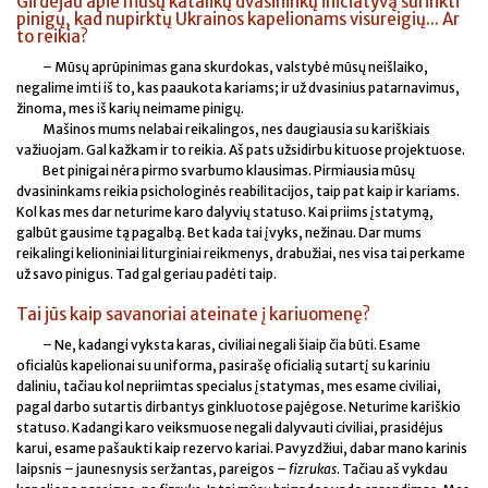
Girdėjau apie mūsų katalikų dvasininkų iniciatyvą surinkti
pinigų, kad nupirktų Ukrainos kapelionams visureigių... Ar
to reikia?
– Mūsų aprūpinimas gana skurdokas, valstybė mūsų neišlaiko,
negalime imti iš to, kas paaukota kariams; ir už dvasinius patarnavimus,
žinoma, mes iš karių neimame pinigų.
Mašinos mums nelabai reikalingos, nes daugiausia su kariškiais
važiuojam. Gal kažkam ir to reikia. Aš pats užsidirbu kituose projektuose.
Bet pinigai nėra pirmo svarbumo klausimas. Pirmiausia mūsų
dvasininkams reikia psichologinės reabilitacijos, taip pat kaip ir kariams.
Kol kas mes dar neturime karo dalyvių statuso. Kai priims įstatymą,
galbūt gausime tą pagalbą. Bet kada tai įvyks, nežinau. Dar mums
reikalingi kelioniniai liturginiai reikmenys, drabužiai, nes visa tai perkame
už savo pinigus. Tad gal geriau padėti taip.
Tai jūs kaip savanoriai ateinate į kariuomenę?
– Ne, kadangi vyksta karas, civiliai negali šiaip čia būti. Esame
oficialūs kapelionai su uniforma, pasirašę oficialią sutartį su kariniu
daliniu, tačiau kol nepriimtas specialus įstatymas, mes esame civiliai,
pagal darbo sutartis dirbantys ginkluotose pajėgose. Neturime kariškio
statuso. Kadangi karo veiksmuose negali dalyvauti civiliai, prasidėjus
karui, esame pašaukti kaip rezervo kariai. Pavyzdžiui, dabar mano karinis
laipsnis – jaunesnysis seržantas, pareigos –
fizrukas
. Tačiau aš vykdau