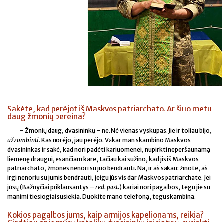
Sakėte, kad perėjot iš Maskvos patriarchato. Ar šiuo metu
daug žmonių pereina?
– Žmonių daug, dvasininkų – ne. Nė vienas vyskupas. Jie ir toliau bijo,
užzombinti.
Kas norėjo, jau perėjo. Vakar man skambino Maskvos
dvasininkas ir sakė, kad nori padėti kariuomenei, nupirkti neperšaunamą
liemenę draugui, esančiam kare, tačiau kai sužino, kad jis iš Maskvos
patriarchato, žmonės nenori su juo bendrauti. Na, ir aš sakau: žinote, aš
irgi nenoriu su jumis bendrauti, jeigu jūs vis dar Maskvos patriarchate. Jei
jūsų (Bažnyčiai priklausantys –
red. past
.) kariai nori pagalbos, tegu jie su
manimi tiesiogiai susiekia. Duokite mano telefoną, tegu skambina.
Kokios pagalbos jums, kaip armijos kapelionams, reikia?