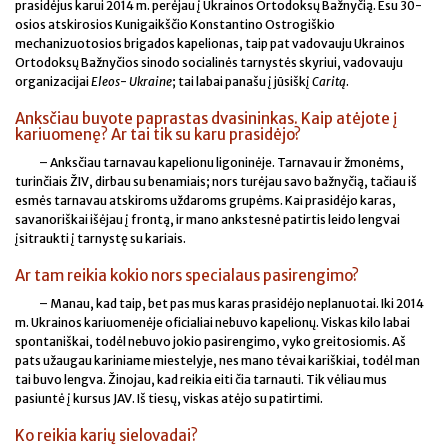
prasidėjus karui 2014 m. perėjau į Ukrainos Ortodoksų Bažnyčią. Esu 30-
osios atskirosios Kunigaikščio Konstantino Ostrogiškio
mechanizuotosios brigados kapelionas, taip pat vadovauju Ukrainos
Ortodoksų Bažnyčios sinodo socialinės tarnystės skyriui, vadovauju
organizacijai
Eleos
-
Ukraine
; tai labai panašu į jūsiškį
Caritą
.
Anksčiau buvote paprastas dvasininkas. Kaip atėjote į
kariuomenę? Ar tai tik su karu prasidėjo?
– Anksčiau tarnavau kapelionu ligoninėje. Tarnavau ir žmonėms,
turinčiais ŽIV, dirbau su benamiais; nors turėjau savo bažnyčią, tačiau iš
esmės tarnavau atskiroms uždaroms grupėms. Kai prasidėjo karas,
savanoriškai išėjau į frontą, ir mano ankstesnė patirtis leido lengvai
įsitraukti į tarnystę su kariais.
Ar tam reikia kokio nors specialaus pasirengimo?
– Manau, kad taip, bet pas mus karas prasidėjo neplanuotai. Iki 2014
m. Ukrainos kariuomenėje oficialiai nebuvo kapelionų. Viskas kilo labai
spontaniškai, todėl nebuvo jokio pasirengimo, vyko greitosiomis. Aš
pats užaugau kariniame miestelyje, nes mano tėvai kariškiai, todėl man
tai buvo lengva. Žinojau, kad reikia eiti čia tarnauti. Tik vėliau mus
pasiuntė į kursus JAV. Iš tiesų, viskas atėjo su patirtimi.
Ko reikia karių sielovadai?