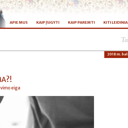
APIE MUS
KAIP ĮSIGYTI
KAIP PAREMTI
KITI LEIDINIA
Ta
2018 m. bal
MA?!
vimo eiga