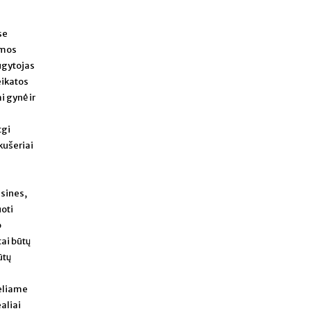
se
amos
augytojas
eikatos
i gynė ir
tgi
kušeriai
isines,
oti
p
ai būtų
ūtų
deliame
aliai