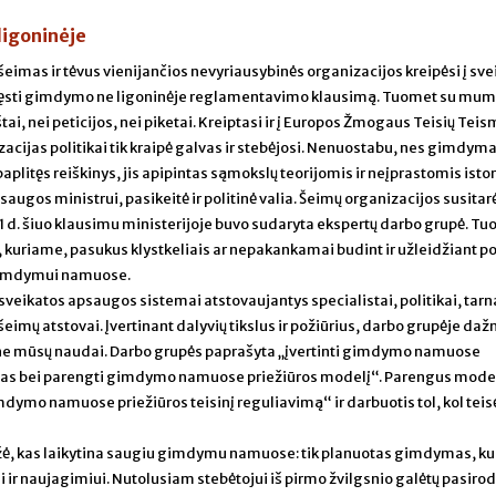
ligoninėje
šeimas ir tėvus vienijančios nevyriausybinės organizacijos kreipėsi į sve
ęsti gimdymo ne ligoninėje reglamentavimo klausimą. Tuomet su mum
ai, nei peticijos, nei piketai. Kreiptasi ir į Europos Žmogaus Teisių Teis
acijas politikai tik kraipė galvas ir stebėjosi. Nenuostabu, nes gimdym
litęs reiškinys, jis apipintas sąmokslų teorijomis ir neįprastomis istor
augos ministrui, pasikeitė ir politinė valia. Šeimų organizacijos susitar
 1 d. šiuo klausimu ministerijoje buvo sudaryta ekspertų darbo grupė. Tu
a, kuriame, pasukus klystkeliais ar nepakankamai budint ir užleidžiant po
 gimdymui namuose.
veikatos apsaugos sistemai atstovaujantys specialistai, politikai, tarn
 šeimų atstovai. Įvertinant dalyvių tikslus ir požiūrius, darbo grupėje daž
 ne mūsų naudai. Darbo grupės paprašyta „įvertinti gimdymo namuose
as bei parengti gimdymo namuose priežiūros modelį“. Parengus model
ymo namuose priežiūros teisinį reguliavimą“ ir darbuotis tol, kol teis
žė, kas laikytina saugiu gimdymu namuose: tik planuotas gimdymas, ku
ir naujagimiui. Nutolusiam stebėtojui iš pirmo žvilgsnio galėtų pasirod