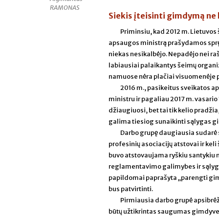
RAMONAS
Siekis įteisinti gimdymą ne 
Priminsiu, kad 2012 m. Lietuvos 
apsaugos ministrą prašydamos spr
niekas nesikalbėjo. Nepadėjo nei rašt
labiausiai palaikantys šeimų organiz
namuose nėra plačiai visuomenėje pap
2016 m., pasikeitus sveikatos aps
ministru ir pagaliau 2017 m. vasario
džiaugiuosi, bet tai tik kelio pradži
galima tiesiog sunaikinti sąlygas
Darbo grupę daugiausia sudarė s
profesinių asociacijų atstovai ir keli
buvo atstovaujama ryškiu santykiu
reglamentavimo galimybes ir sąlyg
papildomai paprašyta „parengti gimd
bus patvirtinti.
Pirmiausia darbo grupė apsibrė
būtų užtikrintas saugumas gimdyvei 