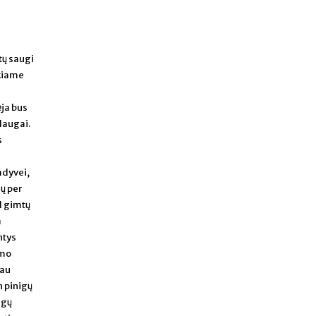
tų saugi
okiame
ėja bus
slaugai.
s
mdyvei,
ų per
d gimtų
a
ntys
ymo
iau
n pinigų
igų