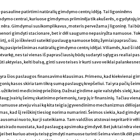
ė pasauline patirtimi natūralių gimdymo centrų idėją. Tai ligoninėms
dymo centrai, kuriuose gimdymus priiminėja tik akušerės, o gydytojų ir
 nėra. Gimdymui susikomplikavus, moteris pervežama į ligoninę. Tai bū
 nenori gimdyti stacionare, bet ir dėl saugumo nepasiryžta namuose. T
rtį, o iš jo iškviesti suteikti paslaugą namuose būtų žymiai paprasčiau.
kų pasipriešinimas natūralių gimdymo centrų idėjai. Viliamės, kad ši id
otvarkę, nes tai vienas iš paprasčiausių būdų sudaryti sąlygas realiai pa
i aktyvias, kelti balsą, ginti savo teises ir kurti savo veiklai palankesne
 yra šios paslaugos finansavimo klausimas. Primenu, kad kiekvienai gi
nių kasos skiria tam tikrą sumą paslaugų krepšeliui. Tai yra pačių šeim
 užtikrinti medicininę priežiūrą. Dažnai girdime apie valstybės siekį, ka
ug įvairių šeimų skatinimo priemonių, tarp jų ir finansinių. Tačiau vien
amuose atveju visai ką kita teigia įgyvendinimo mechanizmus dėlioja
smas, kad šį reiškinį tiesiog norima numarinti. Šeimos siekia, kad gimd
somai nuo to, kur ji suteikiama. Tam valdžios atstovai nepritarė ir vėl
tsirado nuostata, kad paslaugą apsimoka gimdyvė. Bet juk tai nėra vie
jei bet kuriuo atveju teisę gimdyti namuose turinti šeima vien tik dėl pin