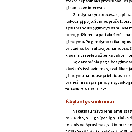
stokos nepasirinks profesionalios p
ginant savo interesus.
Gimdymas yra procesas, apiman
laikotarpį po jo. Šeimos prašo labia
apsisprendusią gimdyti namuose mote
turėtų prižiūrėti ta pati akušerė – p
gimdymo. Po gimdymo reikalingos žin
priežiūros konsultacijos namuose. 
klausimui spręsti užtenka valios ir pi
Ką dar aprėpia pagalbos gimda
akušerės išsilavinimas, kvalifikacij
gimdymo namuose prielaidos ir riz
pranešimas apie gimdymą, vaiko gi
teisė skirti vaistus ir kt.
Iškylantys sunkumai
Neketinau rašyti rengiamų įstat
reikia kito, o jį ilgą (per ilgą...) laik
teisinis neišprusimas, vilkinimas n
2018-04-04 Vyriausybė pritarė Slaug