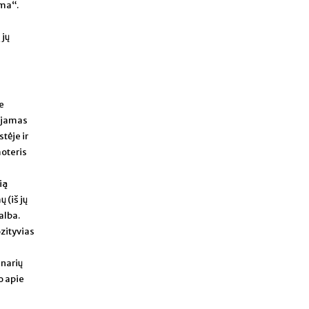
ima“.
 jų
e
uojamas
tėje ir
moteris
ią
 (iš jų
alba.
zityvias
 narių
o apie