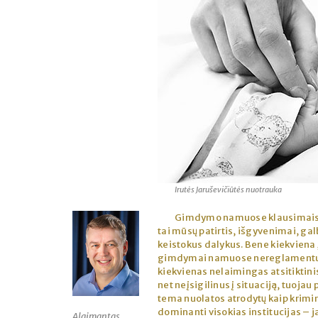
Irutės Jaruševičiūtės nuotrauka
Gimdymo namuose klausimais kal
tai mūsų patirtis, išgyvenimai, gal
keistokus dalykus. Bene kiekviena 
gimdymai namuose nereglamentuoti,
kiekvienas nelaimingas atsitiktini
net neįsigilinus į situaciją, tuo
tema nuolatos atrodytų kaip kriminal
dominanti visokias institucijas – 
Algimantas