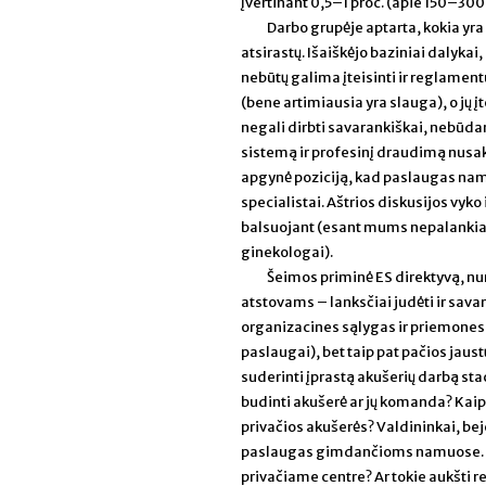
įvertinant 0,5–1 proc. (apie 150–
Darbo grupėje aptarta, kokia yr
atsirastų. Išaiškėjo baziniai daly
nebūtų galima įteisinti ir reglame
(bene artimiausia yra slauga), o jų 
negali dirbti savarankiškai, nebūdama
sistemą ir profesinį draudimą nusaka
apgynė poziciją, kad paslaugas namu
specialistai. Aštrios diskusijos vyko 
balsuojant (esant mums nepalankiam b
ginekologai).
Šeimos priminė ES direktyvą, num
atstovams – lanksčiai judėti ir sava
organizacines sąlygas ir priemones
paslaugai), bet taip pat pačios jaus
suderinti įprastą akušerių darbą st
budinti akušerė ar jų komanda? Kaip a
privačios akušerės? Valdininkai, beje
paslaugas gimdančioms namuose. Tač
privačiame centre? Ar tokie aukšti re