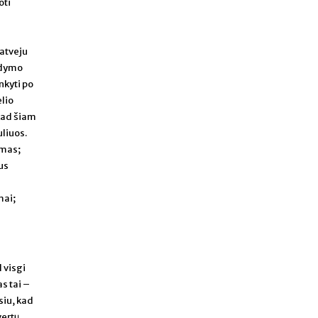
oti
 atveju
mdymo
nkyti po
lio
kad šiam
uliuos.
imas;
us
mai;
 visgi
as tai –
siu, kad
vertų