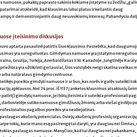
ms namuose, pakaktų paprasto sakinio kokiame įstatyme su žodžiu „gal
 patarimai atskleidė, kad klausimas labai platus ir keliantis daug
 įtampų ir demonstruojantis daug nesuvokiamų interesų. Pabandysiu dalį
se įteisinimo diskusijos
buvo aptarta pasaulinė patirtis šiuo klausimu. Pastebėta, kad daugumoj
 klausimas yra sureguliuotas. Gimdymas namuose yra įstatymo nereguli
kraina, Gruzija, Turkija, Azerbaidžanas ir kt. Kanadoje, Jungtinėje Karalys
riežiūra yra užtikrinti geriausiai, šios valstybės netgi skatina sveikas 
e arba natūralaus gimdymo centruose.
belikęs poreikis gimdyti namuose ir ar bus, kas norės ir galės suteikti tok
cijų apklausos. Net 74 proc. iš 1137 į anketos klausimus atsakiusių šeimų
atirtį) gimdytų namuose, jei būtų įteisinta ir suteikta profesionali pag
, darbovietėje sutiko namuose gimdžiusių žmonių arba viešai girdėjo po
rofesionalios pagalbos poreikis yra neabejotinas.
 paslaugas akušerių potencialas. Dviejų akušerių profesinių organizacijų
tarpe tokių, kurie mano esą pasirengę tai daryti, yra daugiau nei šimtas, 
i tokias paslaugas namuose. Manyčiau, kad tai daugiau nei pakankama,