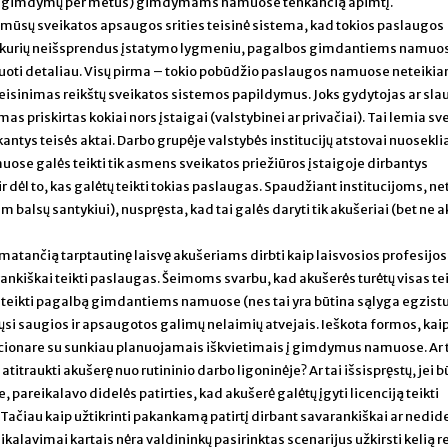
300 gimdymų per metus) gimdymams namuose tenkančią apimtį.
a mūsų sveikatos apsaugos srities teisinė sistema, kad tokios paslaugos
kai, kurių neišsprendus įstatymo lygmeniu, pagalbos gimdantiems namuo
ntuoti detaliau. Visų pirma – tokio pobūdžio paslaugos namuose neteiki
įteisinimas reikštų sveikatos sistemos papildymus. Joks gydytojas ar sl
s priskirtas kokiai nors įstaigai (valstybinei ar privačiai). Tai lemia sv
ntys teisės aktai. Darbo grupėje valstybės institucijų atstovai nuoseklia
ose galės teikti tik asmens sveikatos priežiūros įstaigoje dirbantys
ir dėl to, kas galėtų teikti tokias paslaugas. Spaudžiant institucijoms, ne
alsų santykiui), nuspręsta, kad tai galės daryti tik akušeriai (bet ne a
atančią tarptautinę laisvę akušeriams dirbti kaip laisvosios profesijos
rankiškai teikti paslaugas. Šeimoms svarbu, kad akušerės turėtų visas te
 teikti pagalbą gimdantiems namuose (nes tai yra būtina sąlyga egzistu
tųsi saugios ir apsaugotos galimų nelaimių atvejais. Ieškota formos, kai
acionare su sunkiau planuojamais iškvietimais į gimdymus namuose. Ar t
titraukti akušerę nuo rutininio darbo ligoninėje? Ar tai išsispręstų, jei b
, pareikalavo didelės patirties, kad akušerė galėtų įgyti licenciją teikti
iau kaip užtikrinti pakankamą patirtį dirbant savarankiškai ar nedi
ikalavimai kartais nėra valdininkų pasirinktas scenarijus užkirsti kelią re