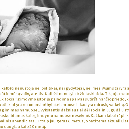
bėti nenustoja nei politikai, nei gydytojai, nei mes. Mums tai yra a
būt ir mūsų vaikų ateitis. Kalbėti nenutyla ir žiniasklaida. Tik joje ma
„kitokia“ gimdymo istorija palydima spalvas sutirštinančio priedo, 
 kad yra rezonansinė byla teismuose ir kad yra mirusių vaikelių. O
s gimimas namuose, įvykstantis dažniausiai dėl socialinių įgūdžių st
jau paskelbiamas kaip gimdymo namuose nesėkmė. Kažkam labai rūpi, k
inis apendicitas... Ir taip jau gerus 6 metus, o pati tema aktuali Liet
jau daugiau kaip 20 metų.