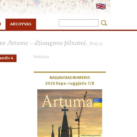
I
ARCHYVAS
×
vo Artume – džiaugsmo pilnatvė.
(Ps 16, 11)
Reklama
andis 4
NAUJAUSIAS NUMERIS
2026 liepa–rugpjūtis 7/8