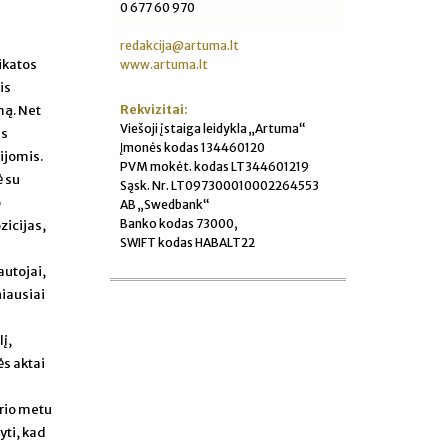
0 677 60 970
redakcija@artuma.lt
ikatos
www.artuma.lt
is
Rekvizitai:
mą. Net
Viešoji įstaiga leidykla „Artuma“
as
Įmonės kodas 134460120
ijomis.
PVM mokėt. kodas LT344601219
ė su
Sąsk. Nr. LT097300010002264553
o
AB „Swedbank“
Banko kodas 73000,
zicijas,
SWIFT kodas HABALT22
autojai,
niausiai
į,
ės aktai
rio metu
yti, kad