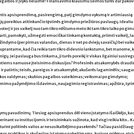
agalbos ir įvyks nelaimė? Finansavimo klausimu šeimos turės dar pakov
tis apsisprendimą, pasirengimą, patį gimdymo vyksmą ir artimiausią
u jų poreikius atitinkančio tęstinės gimdymo priežiūros paslaugų. Idealiu
rį ir jos vaikelį nuo tam tikro nėštumo meto iki tam tikro laiko po gi
atarti, pamokyti, užmegzti emociškai tinkamą kontaktą, priimti vaikelį, la
dymo (per pirmas valandas, dienas ir net po dviejų savaičių) bei vaike
Suprantame, kad čia reikia tam tikro didesnio lankstumo, bet manome, 
nigų. Jei paslauga bus tinkama, ji turės poreikį ir viskas ilgainiui susireg
ntiems namuose įteisinimo diskusijos? Profesinės atsakomybės draud
a ir patirtis; teisės, pareigos ir atsakomybė; akušerės lagaminėlis; sauga
ikos valdymas; skubios pagalbos suteikimas; veiksmai po gimdymo;
mimo pažymėjimo išdavimas, naujagimio registravimas; apžiūra, tyri
ymų pavadinimų. Tiesiog apsisprendus dėl vieno įstatymo išaiškėjo, kad
ą derinant su institucijomis ir teisininkais sužinota, kad visgi reikia kito... K
eturint politinės valios ar nesusikalbėjimo pasekmės? Tačiau pasidžiaug
os praktikos ir akušerijos įstatymo pakeitimams, kuriuos priėmus atsi