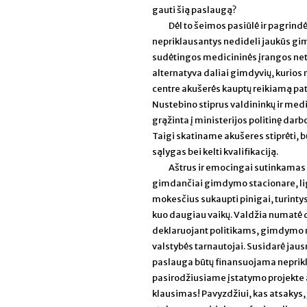
gauti šią paslaugą?
Dėl to šeimos pasiūlė ir pagrind
nepriklausantys nedideli jaukūs gim
sudėtingos medicininės įrangos net
alternatyva daliai gimdyvių, kurios
centre akušerės kauptų reikiamą pati
Nustebino stiprus valdininkų ir medi
grąžinta į ministerijos politinę darb
Taigi skatiname akušeres stiprėti, būt
sąlygas bei kelti kvalifikaciją.
Aštrus ir emocingai sutinkamas
gimdančiai gimdymo stacionare, ligo
mokesčius sukaupti pinigai, turintys
kuo daugiau vaikų. Valdžia numatė da
deklaruojant politikams, gimdymo n
valstybės tarnautojai. Susidarė jau
paslauga būtų finansuojama nepriklau
pasirodžiusiame įstatymo projekte a
klausimas! Pavyzdžiui, kas atsakys, 