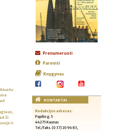
Prenumeruoti
Paremti
Knygynas
ktualu:
tome
KONTAKTAI
kad
Redakcijos adresas:
ygiaus,
Papilio g. 5
ad ši
44275 Kaunas
uvoje ir
Tel./faks. (0 37) 20 96 83,