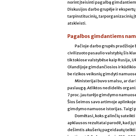
norint įteisinti pagalbą gimdantie
Diskusijos darbo grupėje ir ekspertų
tarpinstitucinių, tarporganizacinių
atskleisti.
Pagalbos gimdantiems namuo
Pačioje darbo grupės pradžioje 
civilizuoto pasaulio valstybių šis
tik tokiose valstybėse kaip Rusija, U
Olandijoje gimdančiosios ir kūdikio p
be rizikos veiksnių gimdyti namuos
Ministerijai buvo smalsu, ar dar 
paslaugą. Atliktos nedidelės organiza
7 proc. jau turėjo gimdymo namuose p
Šios šeimos savo artimoje aplinkoje
gimdymo namuose istorijas. Taigi p
Domėtasi, koks galinčių suteikti
apklausos rezultatai parodė, kad jų 
dešimtis akušerių pageidautų teikt