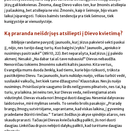
Jėzų gali kiekvienas. Žinoma, daug Dievo valios ten, kur žmonės atsiliepia
į pašaukimą, bet atsiliepia ne visi. Žmonės, kaip ir šeimoje, bijo visam
laikui įsipareigoti. Tokios baimės tendencija yra tiek šeimose, tiek
kunigystėje ar vienuolystėje.
Ką praranda neišdrįsęs atsiliepti į Dievo kvietimą?
Biblijoje randame pavyzdį: jaunuolis, kurį Jėzus pakvietė sekti paskui
Jį, nėjo, nes turėjo daug turtų. Kuo baigėsi įvykis? Jaunuolis „apniuko ir
nusiminęs pasitraukė“ (
Mk
10, 22). Bet neparašyta, kad Jėzus į jį paleido
akmenį. Nesakė: „Na dabar tai aš tave nubausiu!“ Dievas nebaudžia.
Nenorėčiau tokiems žmonėms sukelti kaltės jausmo. Kita vertus,
Evangelija mums duoda ženklą, kad tiems, kurie bijo rizikuoti, trūksta
pasitikėjimo Dievu. Tas jaunuolis, kuris nuliūdęs nuėjo, vėliau turbūt vedė,
susilaukė vaikučių, bet kiek tame džiaugsmo? Klaustukas. Nes jis nuėjo
nusiminęs. Prisirišusi prie saugumo širdis neišgyvens pilnatvės, nes tai, ką
turiu, yra laikina. Jei neinu ten, kur Dievas veda, neišvengiamai ateis
vidutinybė. Dievas visada nori žmogui duoti daugiau. Neseniai dalyvavau
laidotuvėse, mirė mylimas senelis. To senelio brolis pasakojo: „Praradę
brangų žmogų sutvirtėjame, suprantame, kad viskas laikina, į gyvenimą
pradedame žiūrėti rimčiau.“ Tariant žodžius jo akyse spindėjo ašaros, nes
skaudu prarasti. Tačiau jei Dievas kviečia kažką palikti, Jis nori duoti
daugiau. Linkėčiau drąsos nebijoti dalykų palikti, kad turėtume daugiau