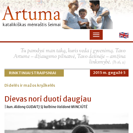
×
Tu parodysi man taką, kuris veda į gyvenimą. Tavo
Artume – džiaugsmo pilnatvė, Tavo dešinėje – amžina
linksmybė.
(Ps 16, 11)
RINKTINIAI STRAIPSNIAI
2015 m. gegužė 5
Didelės ir mažos kryžkelės
Dievas nori duoti daugiau
| kun. Aldoną GUDAITĮ SJ kalbino Valdonė MINCIŪTĖ