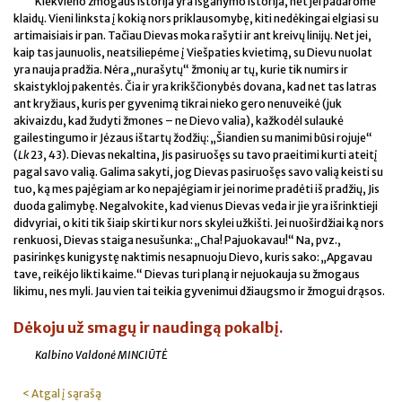
Kiekvieno žmogaus istorija yra išganymo istorija, net jei padarome
klaidų. Vieni linksta į kokią nors priklausomybę, kiti nedėkingai elgiasi su
artimaisiais ir pan. Tačiau Dievas moka rašyti ir ant kreivų linijų. Net jei,
kaip tas jaunuolis, neatsiliepėme į Viešpaties kvietimą, su Dievu nuolat
yra nauja pradžia. Nėra „nurašytų“ žmonių ar tų, kurie tik numirs ir
skaistykloj pakentės. Čia ir yra krikščionybės dovana, kad net tas latras
ant kryžiaus, kuris per gyvenimą tikrai nieko gero nenuveikė (juk
akivaizdu, kad žudyti žmones – ne Dievo valia), kažkodėl sulaukė
gailestingumo ir Jėzaus ištartų žodžių: „Šiandien su manimi būsi rojuje“
(
Lk
23, 43). Dievas nekaltina, Jis pasiruošęs su tavo praeitimi kurti ateitį
pagal savo valią. Galima sakyti, jog Dievas pasiruošęs savo valią keisti su
tuo, ką mes pajėgiam ar ko nepajėgiam ir jei norime pradėti iš pradžių, Jis
duoda galimybę. Negalvokite, kad vienus Dievas veda ir jie yra išrinktieji
didvyriai, o kiti tik šiaip skirti kur nors skylei užkišti. Jei nuoširdžiai ką nors
renkuosi, Dievas staiga nesušunka: „Cha! Pajuokavau!“ Na, pvz.,
pasirinkęs kunigystę naktimis nesapnuoju Dievo, kuris sako: „Apgavau
tave, reikėjo likti kaime.“ Dievas turi planą ir nejuokauja su žmogaus
likimu, nes myli. Jau vien tai teikia gyvenimui džiaugsmo ir žmogui drąsos.
Dėkoju už smagų ir naudingą pokalbį.
Kalbino Valdonė MINCIŪTĖ
< Atgal į sąrašą