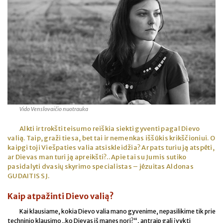
Vido Venslovaičio nuotrauka
Alkti ir trokšti teisumo reiškia siekti gyventi pagal Dievo
valią. Taip, graži tiesa, bet tai ir nemenkas iššūkis krikščioniui. O
kaipgi toji Viešpaties valia atsiskleidžia? Ar pats turiu ją atspėti,
ar Dievas man turi ją apreikšti?.. Apie tai su Jumis sutiko
pasidalyti dvasių skyrimo specialistas – jėzuitas Aldonas
GUDAITIS SJ.
Kaip atpažinti Dievo valią?
Kai klausiame, kokia Dievo valia mano gyvenime, nepasilikime tik prie
techninio klausimo „ko Dievas iš manęs nori?“, antraip gali įvykti