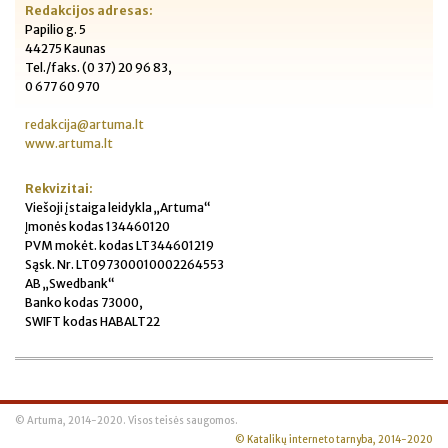
Redakcijos adresas:
Papilio g. 5
44275 Kaunas
Tel./faks. (0 37) 20 96 83,
0 677 60 970
redakcija@artuma.lt
www.artuma.lt
Rekvizitai:
Viešoji įstaiga leidykla „Artuma“
Įmonės kodas 134460120
PVM mokėt. kodas LT344601219
Sąsk. Nr. LT097300010002264553
AB „Swedbank“
Banko kodas 73000,
SWIFT kodas HABALT22
© Artuma, 2014-2020. Visos teisės saugomos.
© Katalikų interneto tarnyba, 2014-2020