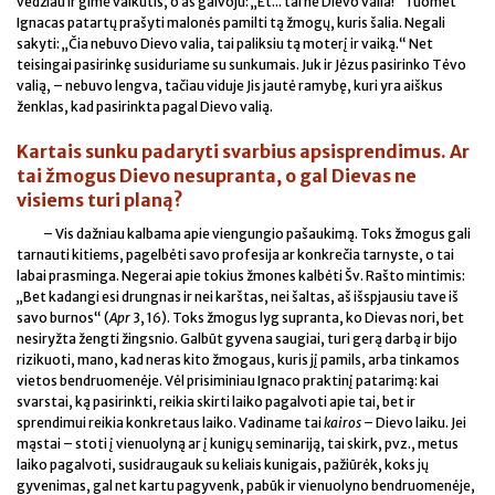
vedžiau ir gimė vaikutis, o aš galvoju: „Et... tai ne Dievo valia!“ Tuomet
Ignacas patartų prašyti malonės pamilti tą žmogų, kuris šalia. Negali
sakyti: „Čia nebuvo Dievo valia, tai paliksiu tą moterį ir vaiką.“ Net
teisingai pasirinkę susiduriame su sunkumais. Juk ir Jėzus pasirinko Tėvo
valią, – nebuvo lengva, tačiau viduje Jis jautė ramybę, kuri yra aiškus
ženklas, kad pasirinkta pagal Dievo valią.
Kartais sunku padaryti svarbius apsisprendimus. Ar
tai žmogus Dievo nesupranta, o gal Dievas ne
visiems turi planą?
– Vis dažniau kalbama apie viengungio pašaukimą. Toks žmogus gali
tarnauti kitiems, pagelbėti savo profesija ar konkrečia tarnyste, o tai
labai prasminga. Negerai apie tokius žmones kalbėti Šv. Rašto mintimis:
„Bet kadangi esi drungnas ir nei karštas, nei šaltas, aš išspjausiu tave iš
savo burnos“ (
Apr
3, 16). Toks žmogus lyg supranta, ko Dievas nori, bet
nesiryžta žengti žingsnio. Galbūt gyvena saugiai, turi gerą darbą ir bijo
rizikuoti, mano, kad neras kito žmogaus, kuris jį pamils, arba tinkamos
vietos bendruomenėje. Vėl prisiminiau Ignaco praktinį patarimą: kai
svarstai, ką pasirinkti, reikia skirti laiko pagalvoti apie tai, bet ir
sprendimui reikia konkretaus laiko. Vadiname tai
kairos
– Dievo laiku. Jei
mąstai – stoti į vienuolyną ar į kunigų seminariją, tai skirk, pvz., metus
laiko pagalvoti, susidraugauk su keliais kunigais, pažiūrėk, koks jų
gyvenimas, gal net kartu pagyvenk, pabūk ir vienuolyno bendruomenėje,