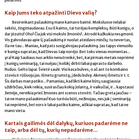
pilnatvės.
Kaip Jums teko atpažinti Dievo valią?
Besirenkant pašaukimą mane kamavo baimė. Moksluose nelabai
sekėsi, tinginiaudavau. Esu iš kaimo, tai turėjau kompleksų. Būti kunigu, o
dar jėzuitu! Oho! Čia juk visi mokslo žmonės!.. Atrodė kažkokia nesąmonė.
Vis galvodavau apie šį pašaukimą ir nuolat ateidavo minčių: tu nevertas,
čia ne tau... Maniau, kad pats susigalvojau pašaukimą. Jau tapęs vienuoliu
ir kunigu supratau, kad Dievas taip norėjo. Bet toks vienas momentas...
yra! Kaip Sauliaus nuo arklio nenutrenkė, bet, kai pirmais metais nepriėmė
į kunigų seminariją, tai nuėjau į kolūkį dirbti labai paprasto darbelio.
Ruduo. Gelto lapai. Švietė saulė. Visi kasa bulves, o aš ant to kombaino
stoviu ir rūšiuoju jas. Išmetu grumstą, įdedu bulvę. Akmenį išmetu ir t. t.
Šis darbas man patiko... Pamaniau, kad likti kaime būtų saugiausia:
uždirbčiau, kiek reikia, susirasčiau kokią Jolantą, ir vaikučiai, ir... kapstausi
žemėje, nereikia prieš žmones ant scenos stovėti. Tačiau greta jaučiau –
tai ne mano pašaukimas! Kuo turėsiu būti, nežinojau, nes juk į seminariją
tai nepriėmė, bet nors ir labai patiko kaime, aiškiai supratau, kad tai ne
mano vieta.
Kartais gailimės dėl dalykų, kuriuos padarėme ne
taip, arba dėl tų, kurių nepadarėme...