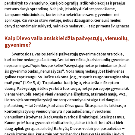
perskaityk to vienuolyno įkūrėjo biografiją, atlik rekolekcijas ir praėjus
metams daryk sprendimą. Nebijok, jei suklysi. Kai nesprendžiame,
tampame vidutiniokais, kurie nieko nekeičia nei savo gyvenime, nei
aplinkoje. Kai viskas stovi vietoje, nebus džiaugsmo. Geriau iš meilės
daryti sprendimą ir suklysti, nei nieko nedaryti, – taip primena šv. Ignacas.
Kaip Dievo valia atsiskleidžia pašvęstųjų, vienuolių,
gyvenime?
Šventosios Dvasios ženklai pašvęstųjų gyvenime dabar yra tokie,
kad turime nedaug pašaukimų. Bet tai nereiškia, kad vienuolių gyvenimas
neprasmingas. Popiežius paskelbė Pašvęstųjų metus primindamas, kad
šis gyvenimo būdas „nenurašytas“. Nors mūsų nedaug, bet kiekvienas
galime tapti raugu. Šv. Rašte sakoma, jog „truputis raugo suraugina visą
maišymą“ (1
Kor
5, 6). To pakanka, kad įrūgtų visa tešla ir iškeptum
duoną. Pašvęstųjų iššūkis yra būti tuo raugu, net jei parapijoje gyvena tik
vienas vienuolis. Net jei vieni vienuolynai išnyksta, atsiranda naujų. Pvz.,
Lietuvoje kontempliatyvieji moterų vienuolynai staiga turi daugiau
pašaukimų, – tai ženklas, kad
vieno Dievo gana
. Šitas pasaulis laikinas, o
kontempliatyvieji vienuolynai yra ir pasauliečiams, ir veikliems
vienuoliams įrodymas, kad Dvasia tvarkosi išmintingai. Štai ir pas mus,
Kaune, prieš karą gyveno keliolika brolių, dabar tik keli, bet užtat kiek
daug aplink gerų pasauliečių! Bažnyčią Dievas veda ir per pasauliečius –
pakrikštytuosius, kurie taip pat turi bendros kunigystės misiją. Liudyti