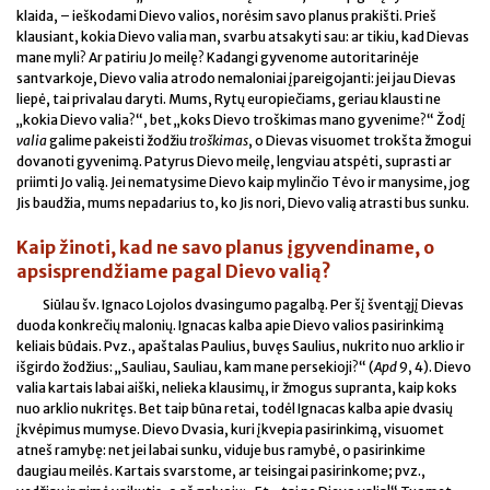
klaida, – ieškodami Dievo valios, norėsim savo planus prakišti. Prieš
klausiant, kokia Dievo valia man, svarbu atsakyti sau: ar tikiu, kad Dievas
mane myli? Ar patiriu Jo meilę? Kadangi gyvenome autoritarinėje
santvarkoje, Dievo valia atrodo nemaloniai įpareigojanti: jei jau Dievas
liepė, tai privalau daryti. Mums, Rytų europiečiams, geriau klausti ne
„kokia Dievo valia?“, bet „koks Dievo troškimas mano gyvenime?“ Žodį
valia
galime pakeisti žodžiu
troškimas
, o Dievas visuomet trokšta žmogui
dovanoti gyvenimą. Patyrus Dievo meilę, lengviau atspėti, suprasti ar
priimti Jo valią. Jei nematysime Dievo kaip mylinčio Tėvo ir manysime, jog
Jis baudžia, mums nepadarius to, ko Jis nori, Dievo valią atrasti bus sunku.
Kaip žinoti, kad ne savo planus įgyvendiname, o
apsisprendžiame pagal Dievo valią?
Siūlau šv. Ignaco Lojolos dvasingumo pagalbą. Per šį šventąjį Dievas
duoda konkrečių malonių. Ignacas kalba apie Dievo valios pasirinkimą
keliais būdais. Pvz., apaštalas Paulius, buvęs Saulius, nukrito nuo arklio ir
išgirdo žodžius: „Sauliau, Sauliau, kam mane persekioji?“ (
Apd
9, 4). Dievo
valia kartais labai aiški, nelieka klausimų, ir žmogus supranta, kaip koks
nuo arklio nukritęs. Bet taip būna retai, todėl Ignacas kalba apie dvasių
įkvėpimus mumyse. Dievo Dvasia, kuri įkvepia pasirinkimą, visuomet
atneš ramybę: net jei labai sunku, viduje bus ramybė, o pasirinkime
daugiau meilės. Kartais svarstome, ar teisingai pasirinkome; pvz.,