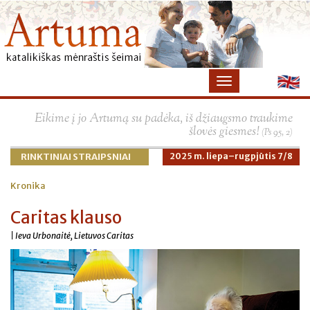
×
Eikime į jo Artumą su padėka, iš džiaugsmo traukime
šlovės giesmes!
(Ps 95, 2)
RINKTINIAI STRAIPSNIAI
2025 m. liepa–rugpjūtis 7/8
Kronika
Caritas klauso
| Ieva Urbonaitė, Lietuvos Caritas