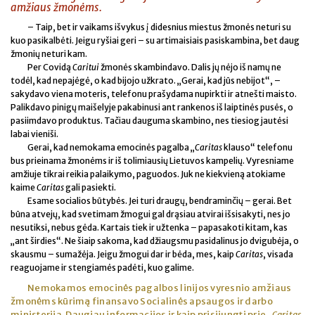
amžiaus žmonėms.
– Taip, bet ir vaikams išvykus į didesnius miestus žmonės neturi su
kuo pasikalbėti. Jeigu ryšiai geri – su artimaisiais pasiskambina, bet daug
žmonių neturi kam.
Per Covidą
Caritui
žmonės skambindavo. Dalis jų nėjo iš namų ne
todėl, kad nepajėgė, o kad bijojo užkrato. „Gerai, kad jūs nebijot“, –
sakydavo viena moteris, telefonu prašydama nupirkti ir atnešti maisto.
Palikdavo pinigų maišelyje pakabinusi ant rankenos iš laiptinės pusės, o
pasiimdavo produktus. Tačiau dauguma skambino, nes tiesiog jautėsi
labai vieniši.
Gerai, kad nemokama emocinės pagalba „
Caritas
klauso“ telefonu
bus prieinama žmonėms ir iš tolimiausių Lietuvos kampelių. Vyresniame
amžiuje tikrai reikia palaikymo, paguodos. Juk ne kiekvieną atokiame
kaime
Caritas
gali pasiekti.
Esame socialios būtybės. Jei turi draugų, bendraminčių – gerai. Bet
būna atvejų, kad svetimam žmogui gal drąsiau atvirai išsisakyti, nes jo
nesutiksi, nebus gėda. Kartais tiek ir užtenka – papasakoti kitam, kas
„ant širdies“. Ne šiaip sakoma, kad džiaugsmu pasidalinus jo dvigubėja, o
skausmu – sumažėja. Jeigu žmogui dar ir bėda, mes, kaip
Caritas
, visada
reaguojame ir stengiamės padėti, kuo galime.
Nemokamos emocinės pagalbos linijos vyresnio amžiaus
žmonėms kūrimą finansavo Socialinės apsaugos ir darbo
ministerija. Daugiau informacijos ir kaip prisijungti prie „
Caritas