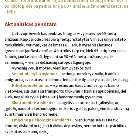
klauso“ telefono numeriu jau dalinasi nemokamą emocinės ir
psichologinės pagalbos liniją 60+ amžiaus žmonėms testavusi
Lidija.
Aktualu kas penktam
Lietuvoje beveik kas penktas žmogus – vyresnis nei 65 metų
amžiaus. Kaip parodė prieš porą metų pristatytas Vilniaus universiteto
mokslininkų tyrimas, kas dešimtas 65-erių ir vyresnis Lietuvos
gyventojas jaučiasi vienišas. Atotrūkis tarp to, kiek 65-erių ir vyresnių
žmonių jaučiasi vieniši, lyginant su 50–64 metų amžiaus grupės
asmenimis, – vienas didžiausių Europos Sąjungoje.
Vyresnių vyrų ir moterų vienišumui įtakos turi:
Socialinių ryšių nykimas
– artimųjų netektys, vaikų ir anūkų
emigracija, sveikatos problemos, lemiančios ilgalaikę socialinę izoliaciją.
Ribotas mobilumas
– vyresnio amžiaus žmonės, ypač kaimo
vietovėse, susiduria su transporto trūkumu ir fiziniais apribojimais, dėl
kurių negali aktyviai įsitraukti į bendruomenių gyvenimą.
Skaitmeninė atskirtis
– daugelis senjorų neturi galimybių ar
įgūdžių naudotis technologijomis, kurios galėtų palengvinti bendravimą
su artimaisiais ir bendruomene.
Emocinė psichologinė atskirtis
– vienišumas sukelia ne tik
emocinį diskomfortą, bet ir didina depresijos, nerimo bei kitų psichikos
sveikatos sunkumų riziką.