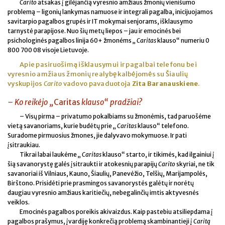
Carito
atsakas į gilėjančią vyresnio amžiaus žmonių vienišumo
problemą – ligonių lankymas namuose ir integrali pagalba, inicijuojamos
savitarpio pagalbos grupės ir IT mokymai senjorams, išklausymo
tarnystė parapijose. Nuo šių metų liepos – jau ir emocinės bei
psichologinės pagalbos linija 60+ žmonėms „
Caritas
klauso“ numeriu 0
800 700 08 visoje Lietuvoje.
Apie pasiruošimą išklausymui ir pagalbai telefonu bei
vyresnio amžiaus žmonių realybę kalbėjomės su Šiaulių
vyskupijos
Carito
vadovo pavaduotoja
Zita Baranauskiene
.
– Ko reikėjo „
Caritas
klauso“ pradžiai?
– Visų pirma – privatumo pokalbiams su žmonėmis, tad paruošėme
vietą savanoriams, kurie budėtų prie „
Caritas
klauso“ telefono.
Suradome pirmuosius žmones, jie dalyvavo mokymuose. Ir pati
įsitraukiau.
Tikrai labai laukėme „
Caritas
klauso“ starto, ir tikimės, kad ilgainiui į
šią savanorystę galės įsitraukti ir atokesnių parapijų
Carito
skyriai, ne tik
savanoriai iš Vilniaus, Kauno, Šiaulių, Panevėžio, Telšių, Marijampolės,
Birštono. Prisidėti prie prasmingos savanorystės galėtų ir norėtų
daugiau vyresnio amžiaus karitiečių, nebegalinčių imtis aktyvesnės
veiklos.
Emocinės pagalbos poreikis akivaizdus. Kaip pastebiu atsiliepdama į
pagalbos prašymus, įvardiję konkrečią problemą skambinantieji į
Caritą