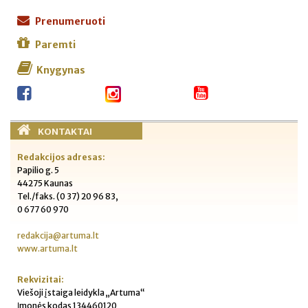
Prenumeruoti
Paremti
Knygynas
KONTAKTAI
Redakcijos adresas:
Papilio g. 5
44275 Kaunas
Tel./faks. (0 37) 20 96 83,
0 677 60 970
redakcija@artuma.lt
www.artuma.lt
Rekvizitai:
Viešoji įstaiga leidykla „Artuma“
Įmonės kodas 134460120