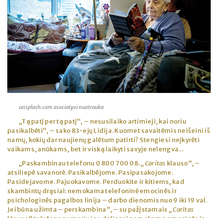
unsplash.com asociatyvi nuotrauka
„Tą patį per tą patį“, – nesusilaiko artimieji, kai noriu
pasikalbėti“, – sako 83-ejų Lidija. Kuomet savaitėmis neišeini iš
namų, kokių dar naujienų galėtum patirti? Stengiesi neįkyrėti
vaikams, anūkams, bet ir viską laikyti savyje nelengva...
„Paskambinau telefonu 0 800 700 08. „
Caritas
klauso“, –
atsiliepė savanorė. Pasikalbėjome. Pasipasakojome.
Pasidejavome. Pajuokavome. Perduokite ir kitiems, kad
skambintų drąsiai: nemokama telefoninė emocinės ir
psichologinės pagalbos linija – darbo dienomis nuo 9 iki 19 val.
Jei būna užimta – perskambina“, – su pažįstamais „
Caritas