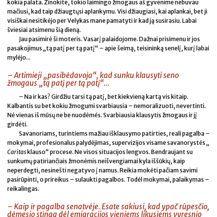
kokia palata. Žinokite, tokio laimingo žmogaus aš gyvenime nebuvau
mačiusi, kad taip džiaugtųsi aplankymu. Visi džiaugiasi, kai aplankai, bet ji
visiškai nesitikėjo per Velykas mane pamatyti ir kad ją susirasiu. Labai
šviesiai atsimenu šią dieną.
Jau pasimirė ši moteris. Vasarį palaidojome. Dažnai prisimenu ir jos
pasakojimus „tą patį per tą patį“ – apie šeimą, teisininką senelį, kurį labai
mylėjo...
– Artimieji „pasibėdavoja“, kad sunku klausyti seno
žmogaus „tą patį per tą patį“...
– Na ir kas? Girdžiu tarsi tą patį, bet kiekvieną kartą vis kitaip.
Kalbantis su bet kokiu žmogumi svarbiausia – nemoralizuoti, nevertinti.
Nė vienas iš mūsų ne be nuodėmės. Svarbiausia klausytis žmogaus ir jį
girdėti.
Savanoriams, turintiems mažiau išklausymo patirties, reali pagalba –
mokymai, profesionalus palydėjimas, supervizijos visame savanorystės „
Caritas
klauso“ procese. Ne visos situacijos lengvos. Bendraujant su
sunkumų patiriančiais žmonėmis neišvengiamai kyla iššūkių, kaip
neperdegti, nesinešti negatyvo į namus. Reikia mokėti pačiam savimi
pasirūpinti, o prireikus – sulaukti pagalbos. Todėl mokymai, palaikymas –
reikalingas.
– Kaip ir pagalba senatvėje. Esate sakiusi, kad ypač rūpesčio,
dėmesio stinga dėl emigracijos vieniems likusiems vyresnio