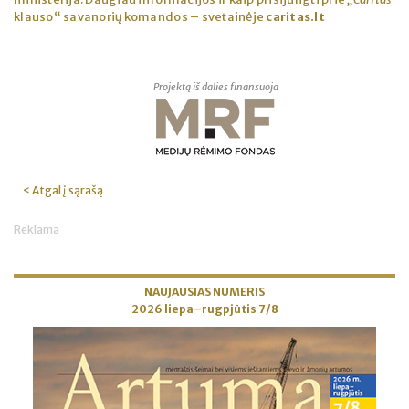
klauso“ savanorių komandos – svetainėje
caritas.lt
Projektą iš dalies finansuoja
< Atgal į sąrašą
Reklama
NAUJAUSIAS NUMERIS
2026 liepa–rugpjūtis 7/8