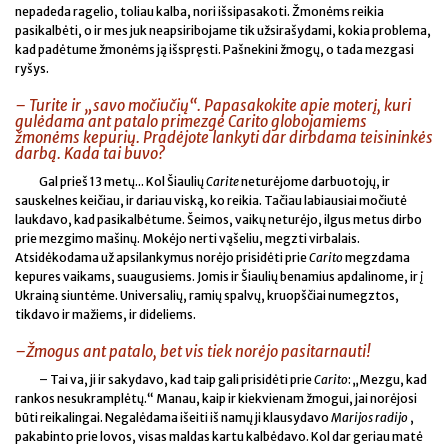
nepadeda ragelio, toliau kalba, nori išsipasakoti. Žmonėms reikia
pasikalbėti, o ir mes juk neapsiribojame tik užsirašydami, kokia problema,
kad padėtume žmonėms ją išspręsti. Pašnekini žmogų, o tada mezgasi
ryšys.
– Turite ir „savo močiučių“. Papasakokite apie moterį, kuri
gulėdama ant patalo primezgė Carito globojamiems
žmonėms kepurių. Pradėjote lankyti dar dirbdama teisininkės
darbą. Kada tai buvo?
Gal prieš 13 metų... Kol Šiaulių
Carite
neturėjome darbuotojų, ir
sauskelnes keičiau, ir dariau viską, ko reikia. Tačiau labiausiai močiutė
laukdavo, kad pasikalbėtume. Šeimos, vaikų neturėjo, ilgus metus dirbo
prie mezgimo mašinų. Mokėjo nerti vąšeliu, megzti virbalais.
Atsidėkodama už apsilankymus norėjo prisidėti prie
Carito
megzdama
kepures vaikams, suaugusiems. Jomis ir Šiaulių benamius apdalinome, ir į
Ukrainą siuntėme. Universalių, ramių spalvų, kruopščiai numegztos,
tikdavo ir mažiems, ir dideliems.
–Žmogus ant patalo, bet vis tiek norėjo pasitarnauti!
– Tai va, ji ir sakydavo, kad taip gali prisidėti prie
Carito
: „Mezgu, kad
rankos nesukramplėtų.“ Manau, kaip ir kiekvienam žmogui, jai norėjosi
būti reikalingai. Negalėdama išeiti iš namų ji klausydavo
Marijos radijo
,
pakabinto prie lovos, visas maldas kartu kalbėdavo. Kol dar geriau matė