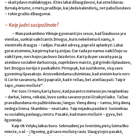
– skaitydavo maldaknyges. Išties labai džiaugdavosi, kai atnešdavau
žurnalą
Artuma
, o metų pradžioje, kai įdeda kalendorių, net pabučiuodavo
– tokie gražūs džiaugsmai.
– Kaip judvi susipažinote?
– Man paskambino Vilniuje gyvenanti jos sesuo, kad Šiauliuose yra
vienišas, sunkiai vaikštantis žmogus, kuris nebeišeina iš namų, ir
vienintelis draugas – radijas. Pasakė adresą, paprašė aplankyti. Labai
gerai atsimenu, kai pirmą kartą atėjau. Dar tada po namus vaikščiojo su
vaikštyne, nors kojos jau buvo žaizdotos. Kartą du per savaitę pas ją
ateidavo socialinė darbuotoja, nupirkdavo maisto, gal grindis išplaudavo,
bet žmogus norėjo ir pasikalbėti. Pirmąsyk, kai susitikome, visą savo
gyvenimą išpasakojo. Atsisveikindama užsiminiau, kad ateisim kuris nors
iš
Carito
savanorių. Bet ji paprašė, kad ir rečiau, bet ateičiau pati. Taip ir
tapo „mano močiute“.
Per tuos 13 metų kartą buvo, kad pusantro mėnesio jos neaplankiau
– darbai, šeima, reikalai, buvo sunku savanorystei ištaikyti laiko. Tačiau
pravažiuodama vis pažiūrėdavau į langus. Vieną dieną – tamsu, kitą dieną
nedega šviesa. Skambinu – neatsako. Taip nejauku pasidarė. Susisiekiau
su socialinių paslaugų centru. Pasakė, kad mano močiutė – gyva, bet
ligoninėje.
Kaip tik Velykų laikas buvo. Sekmadienį po šventinių pietų šeima liko
mieste, o aš – į ligoninę, gal savo močiutę rasiu. Slaugytojos pasakė,