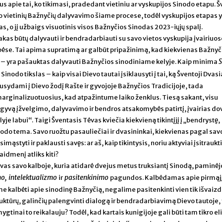
apie tai, ko tikimasi, pradedant vietiniu ar vyskupijos Sinodo etapu. Š
ko vietinių Bažnyčių dalyvavimo šiame procese, todėl vyskupijos etapas 
s, o jį užbaigs visuotinis visos Bažnyčios Sinodas 2023-iųjų spalį.
as būtų dalyvauti ir bendradarbiauti su savo vietos vyskupija įvairiuos
ėse. Tai apima supratimą ar galbūt pripažinimą, kad kiekvienas Bažnyč
kas – yra pašauktas dalyvauti Bažnyčios sinodiniame kelyje. Kaip minima
nodo tikslas – kaip visai Dievo tautai įsiklausyti į tai, ką Šventoji Dvas
usydami į Dievo žodį Rašte ir gyvojoje Bažnyčios Tradicijoje, tada
į marginalizuotuosius, kad atpažintume laiko ženklus. Tiesą sakant, visu
 gyvą įžvelgimo, dalyvavimo ir bendros atsakomybės patirtį, įvairias d
e labui“. Taigi Šventasis Tėvas kviečia kiekvieną tikintįjį į „bendrystę,
nodo tema. Savo ruožtu pasauliečiai ir dvasininkai, kiekvienas pagal sav
mąstyti ir paklausti savęs: ar aš, kaip tikintysis, noriu aktyviai įsitraukti 
vaidmenį atliks kiti?
ėvas savo kalboje, kuria atidarė dvejus metus truksiantį Sinodą, paminėj
o, intelektualizmo
pasitenkinimo
ir
pagundos. Kalbėdamas apie pirmąjį
me kalbėti apie sinodinę Bažnyčią, negalime pasitenkinti vien tik išvaizd
ruktūrų, galinčių palengvinti dialogą ir bendradarbiavimą Dievo tautoje,
mygtinai to reikalauju? Todėl, kad kartais kunigijoje gali būti tam tikro el