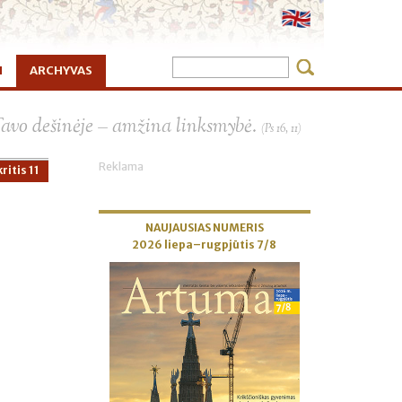
I
ARCHYVAS
×
Tavo dešinėje – amžina linksmybė.
(Ps 16, 11)
Reklama
ritis 11
NAUJAUSIAS NUMERIS
2026 liepa–rugpjūtis 7/8