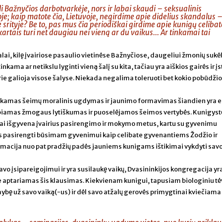
li Bažnyčios darbotvarkėje, nors ir labai skaudi – seksualinis
e; kaip matote čia, Lietuvoje, negirdime apie didelius skandalus –
e srityje? Be to, pas mus čia periodiškai girdime apie kunigų celibat
artais turi net daugiau nei vieną ar du vaikus... Ar tinkamai tai
ai, kilę įvairiose pasaulio vietinėse Bažnyčiose, daugeliui žmonių sukė
kama ar netikslu lyginti vieną šalį su kita, tačiau yra aiškios gairės ir į
kurie galioja visose šalyse. Niekada negalima toleruoti bet kokio pobūdžio
tinkamas šeimų moralinis ugdymas ir jaunimo formavimas šiandien yra 
erbiamas žmogaus lytiškumas ir puoselėjamos šeimos vertybės. Kunigyst
i išgyvena įvairius pasirengimo ir mokymo metus, kartu su gyvenimu
 pasirengti būsimam gyvenimui kaip celibate gyvenantiems Žodžio ir
macija nuo pat pradžių padės jauniems kunigams ištikimai vykdyti sav
savo įsipareigojimui ir yra susilaukę vaikų, Dvasininkijos kongregacija yr
e aptariamas šis klausimas. Kiekvienam kunigui, tapusiam biologiniu tė
 už savo vaiką(-us) ir dėl savo atžalų gerovės primygtinai kviečiama 