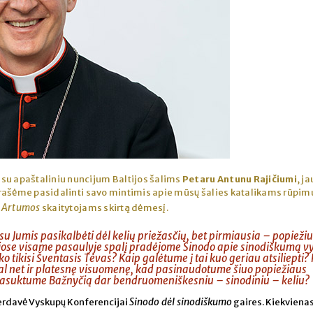
su apaštaliniu nuncijum Baltijos šalims
Petaru Antunu Rajičiumi
, j
rašėme pasidalinti savo mintimis apie mūsų šalies katalikams rūpim
Artumos
ž
skaitytojams skirtą dėmesį.
u Jumis pasikalbėti dėl kelių priežasčių, bet pirmiausia – popieži
iose visame pasaulyje spalį pradėjome Sinodo apie sinodiškumą v
 tikisi Šventasis Tėvas? Kaip galėtume į tai kuo geriau atsiliepti?
al net ir platesnę visuomenę, kad pasinaudotume šiuo popiežiaus
 pasuktume Bažnyčią dar bendruomeniškesniu – sinodiniu – keliu?
Sinodo dėl sinodiškumo
perdavė Vyskupų Konferencijai
gaires. Kiekviena