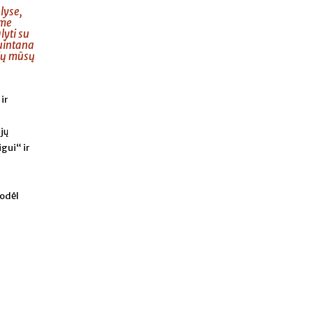
lyse,
ume
lyti su
Quintana
čių mūsų
ir
jų
gui“ ir
todėl