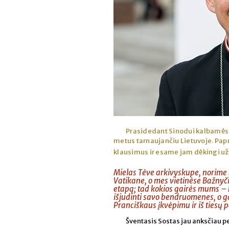
Prasidedant Sinodui kalbamės 
metus tarnaujančiu Lietuvoje. Pap
klausimus ir esame jam dėkingi u
Mielas Tėve arkivyskupe, norime s
Vatikane, o mes vietinėse Bažnyč
etapą; tad kokios gairės mums – ko
išjudinti savo bendruomenes, o g
Pranciškaus įkvėpimu ir iš tiesų
Šventasis Sostas jau anksčiau 