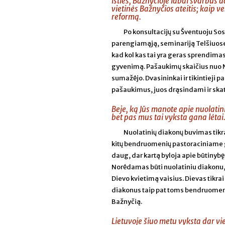
Išties, Bažnyčioje labai svarbus 
vietinės Bažnyčios ateitis; kaip 
reformą.
Po konsultacijų su Šventuoju So
parengiamąją, seminariją Telšiuose, 
kad kol kas tai yra geras sprendimas
gyvenimą. Pašaukimų skaičius nuo N
sumažėjo. Dvasininkai ir tikintieji 
pašaukimus, juos drąsindami ir sk
Beje, ką Jūs manote apie nuolatin
bet pas mus tai vyksta gana lėtai.
Nuolatinių diakonų buvimas tikrai
kitų bendruomenių pastoraciniame gy
daug, dar kartą byloja apie būtinybę
Norėdamas būti nuolatiniu diakonu, vy
Dievo kvietimą vaisius. Dievas tikra
diakonus taip pat toms bendruomenėm
Bažnyčią.
Lietuvoje šiuo metu vyksta dar vi