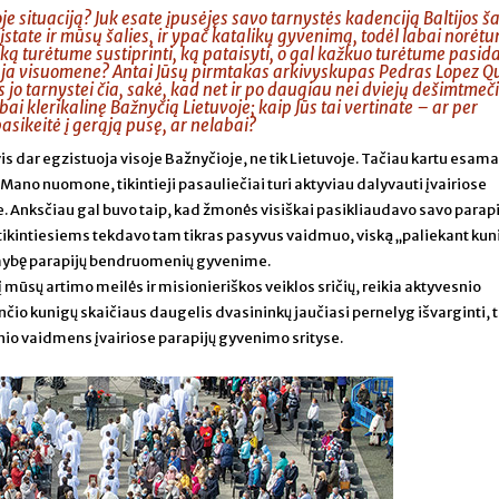
e situaciją? Juk esate įpusėjęs savo tarnystės kadenciją Baltijos ša
įstate ir mūsų šalies, ir ypač katalikų gyvenimą, todėl labai norėt
, ką turėtume sustiprinti, ką pataisyti, o gal kažkuo turėtume pasida
ačiąja visuomene? Antai Jūsų pirmtakas arkivyskupas Pedras Lopez 
s jo tarnystei čia, sakė, kad net ir po daugiau nei dviejų dešimtme
ai klerikalinę Bažnyčią Lietuvoje; kaip Jūs tai vertinate – ar per
asikeitė į gerąją pusę, ar nelabai?
is dar egzistuoja visoje Bažnyčioje, ne tik Lietuvoje. Tačiau kartu esama 
Mano nuomone, tikintieji pasauliečiai turi aktyviau dalyvauti įvairiose
. Anksčiau gal buvo taip, kad žmonės visiškai pasikliaudavo savo parapi
 tikintiesiems tekdavo tam tikras pasyvus vaidmuo, viską „paliekant kuni
omybę parapijų bendruomenių gyvenime.
į mūsų artimo meilės ir misionieriškos veiklos sričių, reikia aktyvesnio
čio kunigų skaičiaus daugelis dvasininkų jaučiasi pernelyg išvarginti, 
io vaidmens įvairiose parapijų gyvenimo srityse.