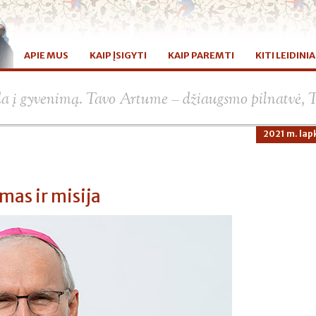
APIE MUS
KAIP ĮSIGYTI
KAIP PAREMTI
KITI LEIDINIA
da į gyvenimą. Tavo Artume – džiaugsmo pilnatvė, 
2021 m. lapk
mas ir misija