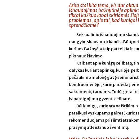
Arba štai kita tema, vis dar aktua
išnaudojimas bažnytinėje aplinkoj
tikrai kažkuo labai skiriamės šioj
problemas, apie tai, kad kunigai k
sprendžiame?
Seksualinio išnaudojimo skandal
daugybę skausmo ir kančių. Būtų netin
kuriuos Bažnyčia taip pat teikia ir 
piktnaudžiavimo.
Kalbant apie kunigų celibatą, 
dalykas kuriant aplinką, kurioje g
pašaukimo malonę gavę seminarista
bendruomenėje, kurie padeda jiems
sakramentų tarnams. Todėl gera for
įsipareigojimą gyventi celibate.
Dėl kunigų, kurie yra neištikimi 
pateikusi vyskupams gaires, kurios
rekomenduojama prisiimti atsakomybę
prašymą atleisti nuo šventimų.