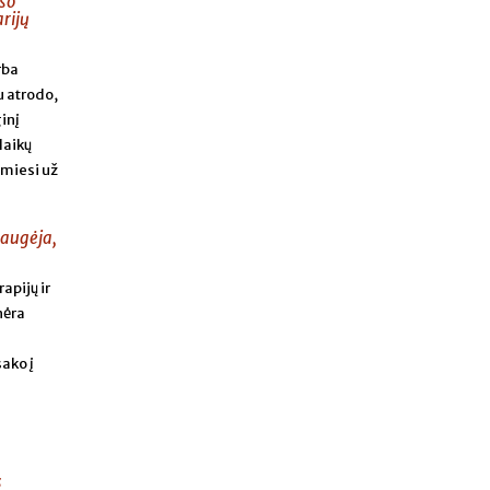
uso
arijų
rba
u atrodo,
inį
laikų
amiesi už
daugėja,
apijų ir
nėra
sako į
s