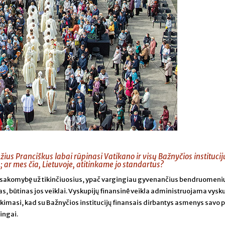
ius Pranciškus labai rūpinasi Vatikano ir visų Bažnyčios institucij
ar mes čia, Lietuvoje, atitinkame jo standartus?
atsakomybę už tikinčiuosius, ypač vargingiau gyvenančius bendruomenių
šas, būtinas jos veiklai. Vyskupijų finansinė veikla administruojama vysk
Tikimasi, kad su Bažnyčios institucijų finansais dirbantys asmenys savo 
mingai.