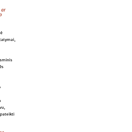
 ar
o
lė
statymai,
esminis
ės
o
a
vu,
pateikti