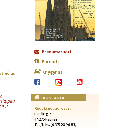
Prenumeruoti
Paremti
Knygynas
au trečius
us
us
KONTAKTAI
yskupijų
 Kaip
Redakcijos adresas:
Papilio g. 5
44275 Kaunas
s
Tel./faks. (0 37) 20 96 83,