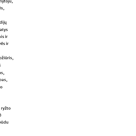
nytoju,
ės,
dijų
patys
s ir
ės ir
ožiūris,
i
us,
pas,
mo
 ryžto
ė
 būdu