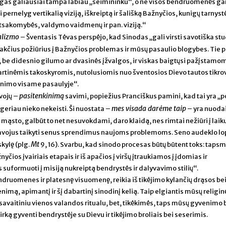
nigas galiausiai tampa labiau „šeimininku“, o ne visos bendruomenės ga
ti pernelyg vertikalią viziją, iškreiptą ir šališką Bažnyčios, kunigų tarnyst
tsakomybės, valdymo vaidmenų ir pan. viziją.“
alizmo
– Šventasis Tėvas perspėjo, kad Sinodas „gali virsti savotiška stu
rakčius požiūrius į Bažnyčios problemas ir mūsų pasaulio blogybes. Tie 
 be didesnio gilumo ar dvasinės įžvalgos, ir viskas baigtųsi pažįstamomi
tinėmis takoskyromis, nutolusiomis nuo šventosios Dievo tautos tikrov
nimo visame pasaulyje“.
pasitenkinimą
vojų –
savimi, popiežius Pranciškus pamini, kad tai yra „p
mes visada darėme taip
 geriau nieko nekeisti. Ši nuostata –
– yra nuoda
 mąsto, galbūt to net nesuvokdami, daro klaidą, nes rimtai nežiūri į laik
pavojus taikyti senus sprendimus naujoms problemoms. Seno audeklo lo
Mt
kylę (plg.
9, 16). Svarbu, kad sinodo procesas būtų būtent toks: taps
yčios įvairiais etapais ir iš apačios į viršų įtraukiamos į įdomias ir
suformuoti į misiją nukreiptą bendrystės ir dalyvavimo stilių“.
druomenes ir platesnę visuomenę, reikia iš tikėjimo kylančių drąsos bei
venimą, apimantį ir šį dabartinį sinodinį kelią. Taip elgiantis mūsų religin
ssavaitiniu vienos valandos ritualu, bet, tikėkimės, taps mūsų gyvenimo
ą gyventi bendrystėje su Dievu ir tikėjimo broliais bei seserimis.