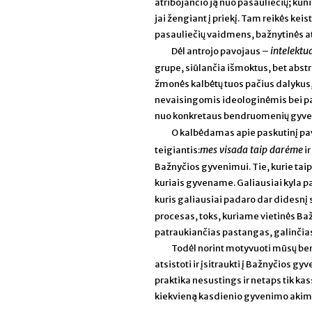
atribojančio ją nuo pasauliečių; ku
jai žengiant į priekį. Tam reikės keis
pasauliečių vaidmens, bažnytinės a
intelektu
Dėl antrojo pavojaus –
grupe, siūlančia išmoktus, bet abst
žmonės kalbėtų tuos pačius dalykus,
nevaisingomis ideologinėmis bei par
nuo konkretaus bendruomenių gyve
O kalbėdamas apie paskutinį pa
mes visada taip darėme
teigiantis:
ir
Bažnyčios gyvenimui. Tie, kurie taip
kuriais gyvename. Galiausiai kyla 
kuris galiausiai padaro dar didesnį s
procesas, toks, kuriame vietinės Bažn
patraukiančias pastangas, galinčias 
Todėl norint motyvuoti mūsų ben
atsistoti ir įsitraukti į Bažnyčios gy
praktika nesustings ir netaps tik ka
kiekvieną kasdienio gyvenimo akimirk