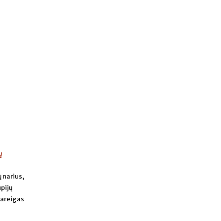
ų
 narius,
upijų
pareigas