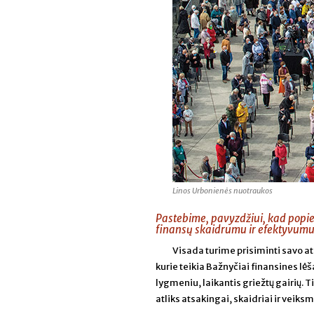
Linos Urbonienės nuotraukos
Pastebime, pavyzdžiui, kad popiež
finansų skaidrumu ir efektyvumu; 
Visada turime prisiminti savo 
kurie teikia Bažnyčiai finansines lė
lygmeniu, laikantis griežtų gairių. 
atliks atsakingai, skaidriai ir veiks