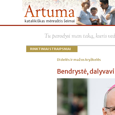
Tu parodysi man taką, kuris ve
RINKTINIAI STRAIPSNIAI
Didelės ir mažos kryžkelės
Bendrystė, dalyvavi