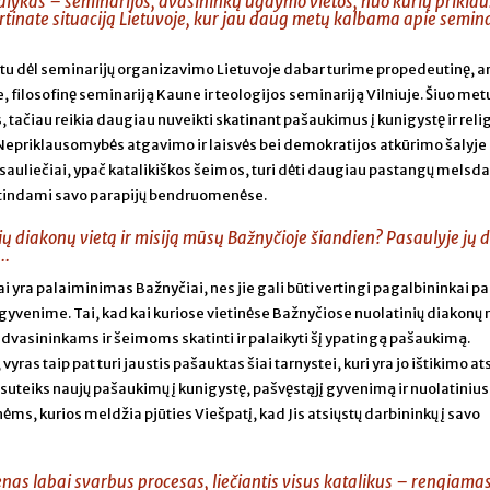
dalykas – seminarijos, dvasininkų ugdymo vietos, nuo kurių prikla
vertinate situaciją Lietuvoje, kur jau daug metų kalbama apie semin
stu dėl seminarijų organizavimo Lietuvoje dabar turime propedeutinę, a
filosofinę seminariją Kaune ir teologijos seminariją Vilniuje. Šiuo met
, tačiau reikia daugiau nuveikti skatinant pašaukimus į kunigystę ir relig
epriklausomybės atgavimo ir laisvės bei demokratijos atkūrimo šalyje 
pasauliečiai, ypač katalikiškos šeimos, turi dėti daugiau pastangų melsd
atindami savo parapijų bendruomenėse.
ių diakonų vietą ir misiją mūsų Bažnyčioje šiandien? Pasaulyje jų 
..
 yra palaiminimas Bažnyčiai, nes jie gali būti vertingi pagalbininkai par
venime. Tai, kad kai kuriose vietinėse Bažnyčiose nuolatinių diakonų 
 dvasininkams ir šeimoms skatinti ir palaikyti šį ypatingą pašaukimą.
ras taip pat turi jaustis pašauktas šiai tarnystei, kuri yra jo ištikimo at
i suteiks naujų pašaukimų į kunigystę, pašvęstąjį gyvenimą ir nuolatinius
s, kurios meldžia pjūties Viešpatį, kad Jis atsiųstų darbininkų į savo
enas labai svarbus procesas, liečiantis visus katalikus – rengiama