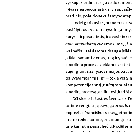
vyskupas ordinaras gavo dokumentus 
Tėvas neabejotinai tikisi visapusiš
pradinis, po kurio seks žemyno etapa
Todėl geriausias įmanomas atsak
pasiūlytuose vaidmenyse ir galimyb
narys – ir pasaulietis, ir dvasinin
apie sinodalum
ą vademekume, „šio Si
Bažnyčiai. Tai darome drauge įsikla
įsiklausydami vienas į kitą ir ypač 
sinodiniu procesu siekiama skatinti
sujungiant Bažnyčios misijos pasaulyj
dalyvavimą ir misiją“ – tokia yra Si
kompetencijos sritį, turėtų ramiai susi
sinodinį procesą, ar tikiuosi, kad šį 
Dėl šios priežasties Šventasis T
formalizm
turime vengti trijų pavojų:
popiežius Pranciškus sakė: „Jei nori
mums reikia turinio, priemonių ir st
tarp kunigų ir pasauliečių. Kodėl pri