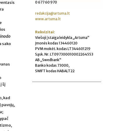
0 677 60 970
ventasis
yra
redakcija@artuma.lt
www.artuma.lt
e
ios
Rekvizitai:
Sinodo
Viešoji įstaiga leidykla „Artuma“
Įmonės kodas 134460120
ia sako
PVM mokėt. kodas LT344601219
Sąsk. Nr. LT097300010002264553
AB „Swedbank“
ovanas
Banko kodas 73000,
SWIFT kodas HABALT22
o
į šį
o, kad
 pavojų,
a;
 ypač
itizmo,