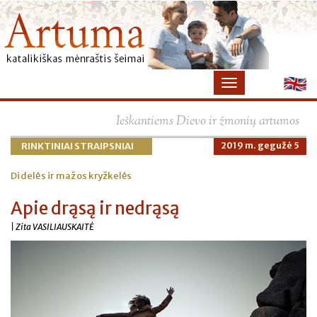
×
Ieškantiems Dievo ir žmonių artumos
RINKTINIAI STRAIPSNIAI
2019 m. gegužė 5
Didelės ir mažos kryžkelės
Apie drąsą ir nedrąsą
| Zita VASILIAUSKAITĖ