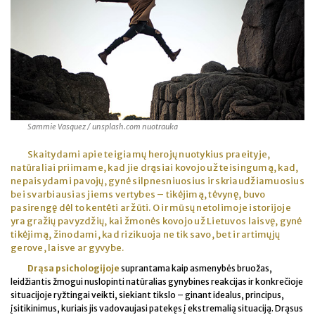
Sammie Vasquez / unsplash.com nuotrauka
Skaitydami apie teigiamų herojų nuotykius praeityje,
natūraliai priimame, kad jie drąsiai kovojo už teisingumą, kad,
nepaisydami pavojų, gynė silpnesniuosius ir skriaudžiamuosius
bei svarbiausias jiems vertybes – tikėjimą, tėvynę, buvo
pasirengę dėl to kentėti ar žūti. O ir mūsų netolimoje istorijoje
yra gražių pavyzdžių, kai žmonės kovojo už Lietuvos laisvę, gynė
tikėjimą, žinodami, kad rizikuoja ne tik savo, bet ir artimųjų
gerove, laisve ar gyvybe.
Drąsa psichologijoje
suprantama kaip asmenybės bruožas,
leidžiantis žmogui nuslopinti natūralias gynybines reakcijas ir konkrečioje
situacijoje ryžtingai veikti, siekiant tikslo – ginant idealus, principus,
įsitikinimus, kuriais jis vadovaujasi patekęs į ekstremalią situaciją. Drąsus