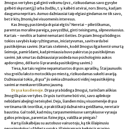
žmogus vertybes gali ginti veiksmu (pvz., rizikuodamas savo gyvybe
gelbėti skęstantįjį) arba žodžiu, t. y. kalbėti atvirai, nors žinotų, kad jam
dauguma nepritars. Asmuo dažniausiai taip elgiasi gindamas ne tik savo,
bet ir kitų žmonių bei visuomenės interesus.
Kas žmogų pastūmėja drąsiai elgtis? Neretai – pilietiškumas,
paremtas moraline pareiga, pavyzdžiui, ginti teisingumą, silpnesniuosius.
Kartais – neviltis ar baimė nematant išeities. Drąsiam žmogui būdingos
tokios savybės kaip ryžtingumas, iniciatyvumas, savitvarda bei
pasitikėjimas savimi. (Kartais stebimės, kodėl žmogus ilgai kentė smurtą
šeimoje, pamiršdami, kad pirmiausia buvo pakirstas jo pasitikėjimas
savimi. Juk smurtas dažniausiai prasideda nuo psichologinio aukos
apdorojimo, dėl kurio ši praranda pasitikėjimą savimi.)
Tiesa, kartais regime nepamatuotos drąsos apraiškų. Štai jaunuolis
visu greičiu laksto motociklu po miestą, rizikuodamas sukelti avariją.
Dažniausiai tokia „drąsa“ jis siekia užmaskuoti vidinį nepasitikėjimą
savimi ar menkavertiškumo jausmą.
Drąsa kasdienoje.
Drąsa yra būdinga žmogui, turinčiam aiškias
žmogiškąsias vertybes. Drąsūs turėtume būti visi, savo aplinkoje
nebūdami abejingi neteisybei. Deja, šiandien mūsų visuomenėje drąsa
vertinama tik teoriškai, o praktiškai ji dažnai nėra geidžiama, neretai ir
baustina. Gal todėl, kad mūsų tarpasmeniniuose santykiuose vyrauja
galios principas, paremtas fizine jėga, valdžia ar pinigais?
Kartą išsikalbėjau su autobuso vairuotoju, ką tik išlaipinusiu
nesusimokėjusį už bilietą vyruką. Išlaipinamasis keikėsi ir grasino