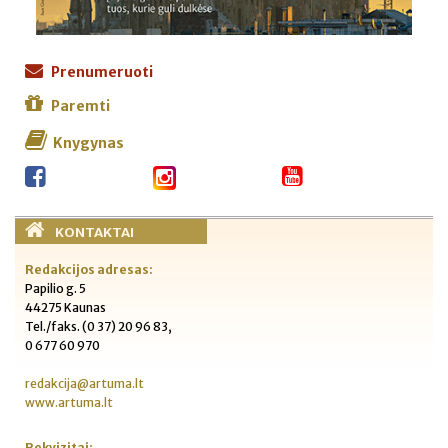
Prenumeruoti
Paremti
Knygynas
KONTAKTAI
Redakcijos adresas:
Papilio g. 5
44275 Kaunas
Tel./faks. (0 37) 20 96 83,
0 677 60 970
redakcija@artuma.lt
www.artuma.lt
Rekvizitai: