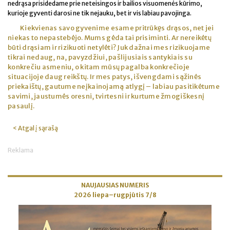
nedrąsa prisidedame prie neteisingos ir bailios visuomenės kūrimo,
kurioje gyventi darosi ne tik nejauku, bet ir vis labiau pavojinga.
Kiekvienas savo gyvenime esame pritrūkęs drąsos, net jei
niekas to nepastebėjo. Mums gėda tai prisiminti. Ar nereikėtų
būti drąsiam ir rizikuoti netylėti? Juk dažnai mes rizikuojame
tikrai nedaug, na, pavyzdžiui, pašlijusiais santykiais su
konkrečiu asmeniu, o kitam mūsų pagalba konkrečioje
situacijoje daug reikštų. Ir mes patys, išvengdami sąžinės
priekaištų, gautume neįkainojamą atlygį – labiau pasitikėtume
savimi, jaustumės oresni, tvirtesni ir kurtume žmogiškesnį
pasaulį.
< Atgal į sąrašą
Reklama
NAUJAUSIAS NUMERIS
2026 liepa–rugpjūtis 7/8