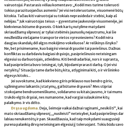
vairuotojui. Pastarasis vėliau komentavo: „Kodėl mes turime toleruoti
tokius parazituojančius asmenis? Jei visi netoleruotume, visuomenė būtų
kitokia. Tačiau kiti vairuotojai su tokiais neprasideda ir stebisi, kaip aš
nebijau.“ Juk vairuotojas teisus – gyventume jaukesnėje visuomenėje, jei
kiekvienas būtume drąsesnis. O kiek kartų nutylime matydami
skriaudžiamą silpnesnį ar tyliai stebimės jaunuolių nejautrumu, kai šie
neužleidžia viešajame transporte vietos vyresniesiems? Kodėl nėra
daugiau skandalų dėl algos mokėjimo vokeliuose? Ar reiškinys išnyko?
Ne, bet prisimename, kuo baigėsi vienai drąsuolei tai paviešinus. Dažnas
konfliktas su darbdaviu baigiasi drąsiojo, pasipriešinusio neteisingam
elgesiui su darbuotojais, atleidimu. Kiti bendradarbiai, nors ir supranta,
kad pasipriešinta buvo teisingai, tyli, bijodami prarasti darbą. O jei visi
netylėtų? Situacija tame darbe būtų kita, atlyginimai kiti, o ir viršininko
elgesys kitoks...
Jei suvoktume, kad kiekvieno gėris priklauso nuo bendro gėrio,
sąžiningumo laikantis įstatymų, gal būtume drąsesni? Mes stipriai
stokojame bendruomeniškumo, solidarumo su kitais jausmo, ir tai mums
trukdo elgtis drąsiai, nes numanome, kad vargiai sulauksime kitų
palaikymo. Ir vis dėlto.
Drąsa ugdoma.
Deja, šeimoje vaikai dažnai raginami „nesikišti“, kai
mato skriaudžiamą silpnesnį, „nusileisti“ neteisybei, kad pasipriešinęs dar
labiau nenukentėtų ir pan. Skaudžiausia, kad taip mokydami suaugusieji
purena palankią dirvą neteisingam elgesiui jį toleruojant. Tokiu būdu savo