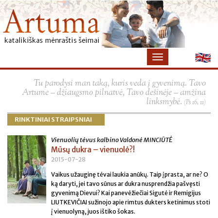
×
Tu parodysi man taką, kuris veda į gyvenimą. Tavo
Artume – džiaugsmo pilnatvė, Tavo dešinėje – amžina
linksmybė.
(Ps 16, 11)
RINKTINIAI STRAIPSNIAI
Vienuolių tėvus kalbino Valdonė MINCIŪTĖ
Mūsų dukra – vienuolė?!
2015-07-28
Vaikus užauginę tėvai laukia anūkų. Taip įprasta, ar ne? O
ką daryti, jei tavo sūnus ar dukra nusprendžia pašvęsti
gyvenimą Dievui? Kai panevėžiečiai Sigutė ir Remigijus
LIUTKEVIČIAI sužinojo apie rimtus dukters ketinimus stoti
į vienuolyną, juos ištiko šokas.