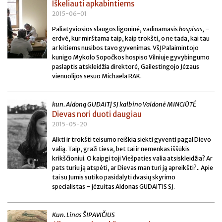
Iškeliauti apkabintiems
2015-06-01
Paliatyviosios slaugos ligoninė, vadinamasis
hospisas
, –
erdvė, kur mirštama taip, kaip trokšti, o ne tada, kai tau
ar kitiems nusibos tavo gyvenimas. VšĮ Palaimintojo
kunigo Mykolo Sopočkos hospiso Vilniuje gyvybingumo
paslaptis atskleidžia direktorė, Gailestingojo Jėzaus
vienuolijos sesuo Michaela RAK.
kun. Aldoną GUDAITĮ SJ kalbino Valdonė MINCIŪTĖ
Dievas nori duoti daugiau
2015-05-20
Alkti ir trokšti teisumo reiškia siekti gyventi pagal Dievo
valią.
Taip, graži tiesa, bet tai ir nemenkas iššūkis
krikščioniui. O kaipgi toji Viešpaties valia atsiskleidžia? Ar
pats turiu ją atspėti, ar Dievas man turi ją apreikšti?.. Apie
tai su Jumis sutiko pasidalyti dvasių skyrimo
specialistas – jėzuitas Aldonas GUDAITIS SJ.
Kun. Linas ŠIPAVIČIUS