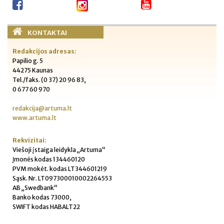
KONTAKTAI
Redakcijos adresas:
Papilio g. 5
44275 Kaunas
Tel./faks. (0 37) 20 96 83,
0 677 60 970
redakcija@artuma.lt
www.artuma.lt
Rekvizitai:
Viešoji įstaiga leidykla „Artuma“
Įmonės kodas 134460120
PVM mokėt. kodas LT344601219
Sąsk. Nr. LT097300010002264553
AB „Swedbank“
Banko kodas 73000,
SWIFT kodas HABALT22