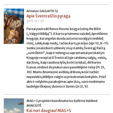
Antanas SAULAITIS SJ
Apie Šventraščio pyragą
2015-07-01
Pernai pasirodė Renos Rosner knyga
Eating the Bible
(„Valgyti Bibliją“). Iš karto prisimenu vaizdelį Apreiškimo
knygoje, kai angelas duoda autoriui suvalgyti nedidelį
ritinį, saldų kaip medų, tačiau kartų prarijus (
Apr
10, 8–11).
Sunku įsivaizduoti uždavinį visą stambų Šventąjį Raštą
„suvirškinti“, kaip ir nelengva suprantamai perskaityti.
Knygoje receptai iš Šventraštyje randamų valgių, vaisių,
daržovių, kaip raudona lęšių košė (sriuba), dėl kurios
Esavas atidavė dvynukui savo paveldėjimo teisę (
Pr
25,
30). Mums žinomesnė avižinių dribsnių košė turbūt
nepasiektų Biblijos valgio su prieskoniais kokybės. Prieš
akis ir velykinis pasakojimas apie Jėzų, savo mokiniams
lauželyje iškepusį duonos ir žuvies (
Jn
21, 9).
MAG+S projekto koordinatorius kalbino Valdonė
MINCIŪTĖ
Kai nori daugiau! MAG+S