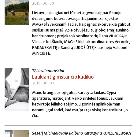
2015-06-30
Lietuvoje daugiau nei 10 metų gyvuoja ignaciškuoju
dvasingumu besivadovaujantis jaunimo projektas
MAG+S! Sveikinam! Tačiau kaip ignaciškoji veikla gali būti
susijusi su magija?! Apie tėvų jėzuitų globojamą jaunimo
bendruomenę projekto koordinatorių Daną VILUCKĄ ir
Vilniaus bei Šiaulių MAG+S klubų koordinatores Veroniką
RAKAUSKAITĘ ir Sandrą LUKOŠIŪTĘ klausinėjo Valdonė
MINCIŪTĖ.
Tėčio dienoraščiai
Laukiant gimstančio kūdikio
2015-06-07
Mano brangiausioji guli apkarstyta laidais. Cypsi
aparatūra, matuojanti vaiko širdelės tonus. Laukiam
ketvirtojo lėliuko atėjimo. Ligoninės aplinkoje man
neramu, gal todėl, kad esu įpratęs viską kontroliuoti, o
čia…
Seserį Michaela RAK kalbino Katarzyna KORZENIEWSKA