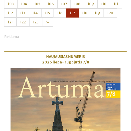
103
104
105
106
107
108
109
110
111
112
113
114
115
116
117
118
119
120
121
122
123
»
Reklama
NAUJAUSIAS NUMERIS
2026 liepa–rugpjūtis 7/8