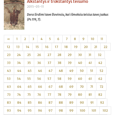
Alkstantys ir trokštantys teisumo
2015-05-11
D
ora širdimi tave šlovinsiu, kai išmoksiu teisius tavo įsakus
(Ps 119, 7).
«
1
2
3
4
5
6
7
8
9
10
11
12
13
14
15
16
17
18
19
20
21
22
23
24
25
26
27
28
29
30
31
32
33
34
35
36
37
38
39
40
41
42
43
44
45
46
47
48
49
50
51
52
53
54
55
56
57
58
59
60
61
62
63
64
65
66
67
68
69
70
71
72
73
74
75
76
77
78
79
80
81
82
83
84
85
86
87
88
89
90
91
92
93
94
95
96
97
98
99
100
101
102